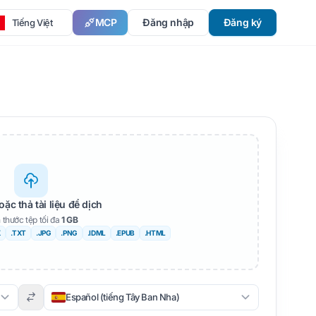
MCP
Đăng nhập
Đăng ký
Tiếng Việt
oặc thả tài liệu để dịch
 thước tệp tối đa
1 GB
X
.TXT
.JPG
.PNG
.IDML
.EPUB
.HTML
Español (tiếng Tây Ban Nha)