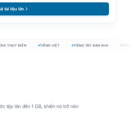
ải tài liệu lên
 THỤY ĐIỂN
TIẾNG VIỆT
TIẾNG TÂY BAN NHA
TIẾNG P
ớc tệp lên đến 1 GB, khiến nó trở nên
í