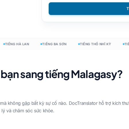
T
DOCX sang TXT
Tiếng Việt
Người Philippines
EPUB sang PDF
Người Ý
Phần Lan
Đánh bóng
Tiếng Bungari
esign
Tiếng Ukraina
Người Hungary
TIẾNG HÀ LAN
TIẾNG BA SƠN
TIẾNG THỔ NHĨ KỲ
TIẾNG
Latin
Zulu
Tiếng séc
Yoruba
 bạn sang tiếng Malagasy?
Người Ireland
Tất cả 120+ ngôn ngữ →
Người Mông
Bắt đầu miễn phí
 mà không gặp bất kỳ sự cố nào. DocTranslator hỗ trợ kích thư
Bắt đầu miễn ph
áp lý và chăm sóc sức khỏe.