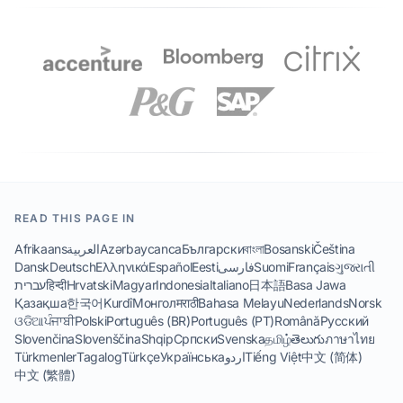
READ THIS PAGE IN
Afrikaans
العربية
Azərbaycanca
Български
বাংলা
Bosanski
Čeština
Dansk
Deutsch
Ελληνικά
Español
Eesti
فارسی
Suomi
Français
ગુજરાતી
עברית
हिन्दी
Hrvatski
Magyar
Indonesia
Italiano
日本語
Basa Jawa
Қазақша
한국어
Kurdî
Монгол
मराठी
Bahasa Melayu
Nederlands
Norsk
ଓଡିଆ
ਪੰਜਾਬੀ
Polski
Português (BR)
Português (PT)
Română
Русский
Slovenčina
Slovenščina
Shqip
Српски
Svenska
தமிழ்
తెలుగు
ภาษาไทย
Türkmenler
Tagalog
Türkçe
Українська
اردو
Tiếng Việt
中文 (简体)
中文 (繁體)