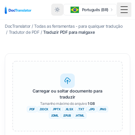
Português (BR)
Alte
DocTranslator
/
Todas as ferramentas - para qualquer tradução
/
Tradutor de PDF
/
Traduzir PDF para malgaxe
Carregar ou soltar documento para
traduzir
Tamanho máximo do arquivo
1 GB
.PDF
.DOCX
.PPTX
.XLSX
.TXT
.JPG
.PNG
.IDML
.EPUB
.HTML