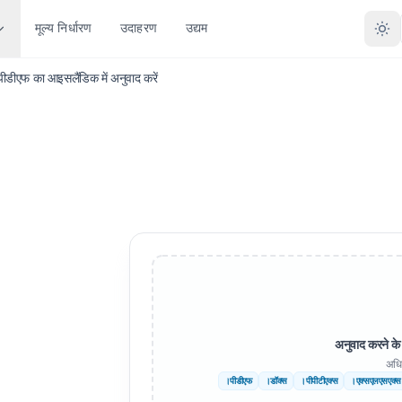
मूल्य निर्धारण
उदाहरण
उद्यम
पीडीएफ का आइसलैंडिक में अनुवाद करें
्रकार के अनुसार अनुवाद करें
प्रारूप के अनुसार परिवर्तित करें
अन्य भाषाएं
और अधिक भाषाएँ
तावेज़ (.DOCX)
पीडीएफ को डीओसीएक्स
हिंदी
अफ़्रिकान्स
़ाइल (.XLSX)
पीडीएफ से TXT
बंगाली
स्वीडिश
 (.पीपीटी)
पीडीएफ में इनडिजाइन करें
उर्दू
यहूदी
 पीपीटीएक्स
एक्सएलएसएक्स से पीडीएफ
नॉर्वेजियन
सर्बियाई
 फ़ाइल (.IDML)
TXT से XLSX
मराठी
स्लोवेनियाई
नुवादक
जेपीजी से पीडीएफ
तेलुगू
Swahili
अनुवाद करने के 
अधि
ूबी अनुवादक
जेपीईजी से पीडीएफ
तामिल
अम्हारिक्
।पीडीएफ
।डॉक्स
।पीपीटीएक्स
।एक्सएलएसएक्स
ों का अनुवाद करें
पीएनजी से पीडीएफ
तुर्की
अल्बानियन