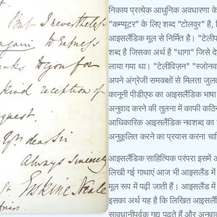
निकाय प्रत्येक आधुनिक अवधारणा के 
"कम्प्यूटर" के लिए शब्द "टोलवुर" है,
आइसलैंडिक मूल से निर्मित है। "टेल
शब्द है जिसका अर्थ है "धागा" जिसे दे
लाया गया था। "टेलीविज़न" "स्जोनवार्
अपने अंग्रेजी समकक्षों से मिलता ज
कानूनी पीडीएफ का आइसलैंडिक भाषा में
अनुवाद करने की तुलना में काफी कठि
आधिकारिक आइसलैंडिक नवशब्द का ज्ञान
अनुकूलित करने का प्रयास करना चा
आइसलैंडिक साहित्यिक परंपरा इसमें
लिखी गई गाथाएं आज भी आइसलैंड में ब
मूल रूप में पढ़ी जाती हैं। आइसलैंड म
इसका अर्थ यह है कि लिखित आइसलैं
सावधानीपूर्वक गद्य पढ़ते हैं और अनुव