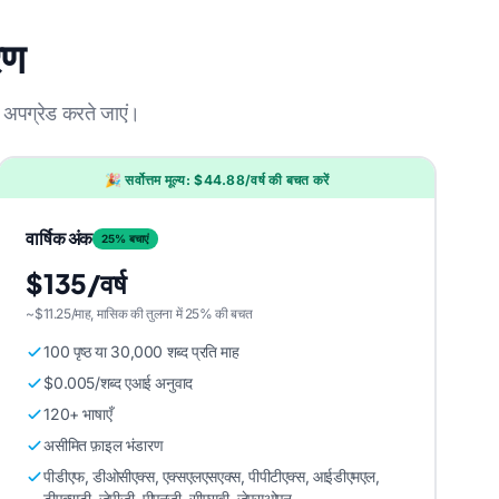
रण
 अपग्रेड करते जाएं।
🎉 सर्वोत्तम मूल्य: $44.88/वर्ष की बचत करें
वार्षिक अंक
25% बचाएं
$135/वर्ष
~$11.25/माह, मासिक की तुलना में 25% की बचत
100 पृष्ठ या 30,000 शब्द प्रति माह
$0.005/शब्द एआई अनुवाद
120+ भाषाएँ
असीमित फ़ाइल भंडारण
पीडीएफ, डीओसीएक्स, एक्सएलएसएक्स, पीपीटीएक्स, आईडीएमएल,
टीएक्सटी, जेपीजी, पीएनजी, सीएसवी, जेएसओएन