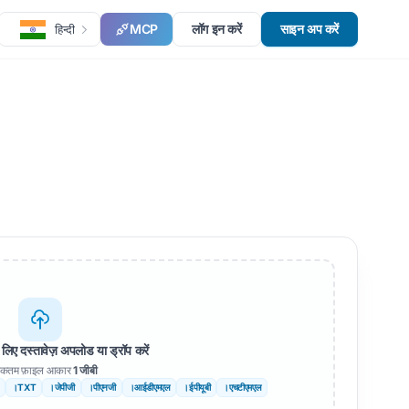
MCP
लॉग इन करें
साइन अप करें
हिन्दी
लिए दस्तावेज़ अपलोड या ड्रॉप करें
कतम फ़ाइल आकार
1 जीबी
।TXT
।जेपीजी
।पीएनजी
।आईडीएमएल
।ईपीयूबी
।एचटीएमएल