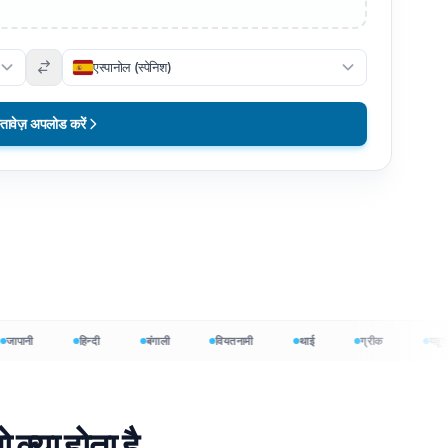
एस्पानोल (स्पेनिश)
्तावेज़ अपलोड करें
ानी
हिन्दी
बंगाली
वियतनामी
थाई
ग्रीक
यहूदी
क शुरू करें
क्या होता है