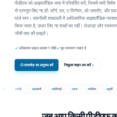
पीडीएफ को आइसलैंडिक भाषा में परिवर्तित करें, जिसमें सभी विशेष 
वीडियो गेम स्थानीयकरण
सीएसवी फ़
रियाई
अंग्रेजी से कोरियाई
से प्रस्तुत किए गए हों: थॉर्न, एथ, ए-लिगेचर, ओ-उमलॉट, और छह
वाले स्वर। तकनीकी शब्दावली में आधिकारिक आइसलैंडिक नवशब्दो
वादक
ई-लर्निंग
JSON का 
बी
अंग्रेजी से अरबी
किया जाता है, उधार लिए गए शब्दों का नहीं। लेआउट और स्वरूपण स
HTML अ
 लिए
अंग्रेजी से तुर्की
जीबी तक की फ़ाइलें।
इनडिजाइ
 के लिए
अंग्रेजी से इंडोनेशियाई
अधिकतम फ़ाइल आकार 1 जीबी
मूल स्वरूपण रखता है
.DOCX व
शियाई के लिए
अंग्रेज़ी से हिंदी
एक्सेल फ
अंग्रेजी से उर्दू
→
दस्तावेज़ का अनुवाद करें
निशुल्क साइन अप करें
PowerPo
+ भाषाओं में अनुवाद करें
रूसी
इतालवी
कोरियाई
डच
पोलिश
तुर्की
स्तावेज़ों का 120+ भाषाओं में अनुवाद करें
जब आप किसी पीडीएफ का आइ