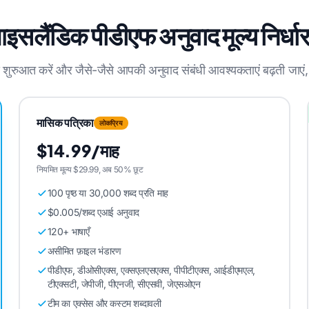
इसलैंडिक पीडीएफ अनुवाद मूल्य निर्धा
े शुरुआत करें और जैसे-जैसे आपकी अनुवाद संबंधी आवश्यकताएं बढ़ती जाएं,
मासिक पत्रिका
लोकप्रिय
$14.99/माह
नियमित मूल्य $29.99, अब 50% छूट
100 पृष्ठ या 30,000 शब्द प्रति माह
$0.005/शब्द एआई अनुवाद
120+ भाषाएँ
असीमित फ़ाइल भंडारण
पीडीएफ, डीओसीएक्स, एक्सएलएसएक्स, पीपीटीएक्स, आईडीएमएल,
टीएक्सटी, जेपीजी, पीएनजी, सीएसवी, जेएसओएन
टीम का एक्सेस और कस्टम शब्दावली