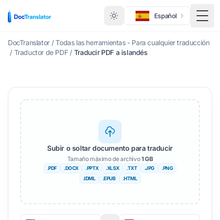
Español
Alte
DocTranslator
/
Todas las herramientas - Para cualquier traducción
/
Traductor de PDF
/
Traducir PDF a islandés
Subir o soltar documento para traducir
Tamaño máximo de archivo
1 GB
.PDF
.DOCX
.PPTX
.XLSX
.TXT
.JPG
.PNG
.IDML
.EPUB
.HTML