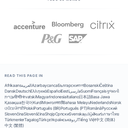
READ THIS PAGE IN
Afrikaans
العربية
Azərbaycanca
Български
বাংলা
Bosanski
Čeština
Dansk
Deutsch
Ελληνικά
Español
Eesti
فارسی
Suomi
Français
ગુજરાતી
עברית
हिन्दी
Hrvatski
Magyar
Indonesia
Italiano
日本語
Basa Jawa
Қазақша
한국어
Kurdî
Монгол
मराठी
Bahasa Melayu
Nederlands
Norsk
ଓଡିଆ
ਪੰਜਾਬੀ
Polski
Português (BR)
Português (PT)
Română
Русский
Slovenčina
Slovenščina
Shqip
Српски
Svenska
தமிழ்
తెలుగు
ภาษาไทย
Türkmenler
Tagalog
Türkçe
Українська
اردو
Tiếng Việt
中文 (简体)
中文 (繁體)