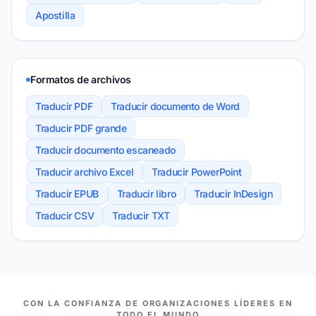
Apostilla
Formatos de archivos
Traducir PDF
Traducir documento de Word
Traducir PDF grande
Traducir documento escaneado
Traducir archivo Excel
Traducir PowerPoint
Traducir EPUB
Traducir libro
Traducir InDesign
Traducir CSV
Traducir TXT
NUESTROS COMPAÑEROS
CON LA CONFIANZA DE ORGANIZACIONES LÍDERES EN
TODO EL MUNDO