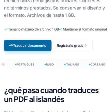
técnico utiliza neologismos oficiales islandeses,
no términos prestados. Se conservan el diseño y
el formato. Archivos de hasta 1 GB.
Tamaño máximo de archivo 1 GB
Mantiene el formato original
Traducir documento
Regístrate gratis
BE
PORTUGUÉS
RUSO
ITALIANO
COREANO
¿qué pasa cuando traduces
un PDF al islandés