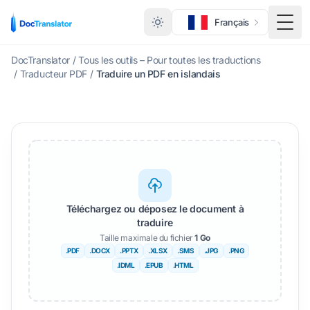
Français
Menu
DocTranslator
/
Tous les outils – Pour toutes les traductions
/
Traducteur PDF
/
Traduire un PDF en islandais
Téléchargez ou déposez le document à
traduire
Taille maximale du fichier
1 Go
.PDF
.DOCX
.PPTX
.XLSX
.SMS
.JPG
.PNG
.IDML
.EPUB
.HTML