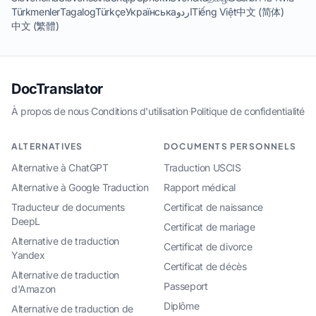
Türkmenler
Tagalog
Türkçe
Українська
اردو
Tiếng Việt
中文 (简体)
中文 (繁體)
DocTranslator
À propos de nous
·
Conditions d'utilisation
·
Politique de confidentialité
ALTERNATIVES
DOCUMENTS PERSONNELS
Alternative à ChatGPT
Traduction USCIS
Alternative à Google Traduction
Rapport médical
Traducteur de documents
Certificat de naissance
DeepL
Certificat de mariage
Alternative de traduction
Certificat de divorce
Yandex
Certificat de décès
Alternative de traduction
Passeport
d'Amazon
Diplôme
Alternative de traduction de