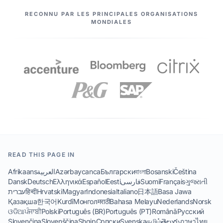
NOS PARTENAIRES
RECONNU PAR LES PRINCIPALES ORGANISATIONS
MONDIALES
READ THIS PAGE IN
Afrikaans
العربية
Azərbaycanca
Български
বাংলা
Bosanski
Čeština
Dansk
Deutsch
Ελληνικά
Español
Eesti
فارسی
Suomi
Français
ગુજરાતી
עברית
हिन्दी
Hrvatski
Magyar
Indonesia
Italiano
日本語
Basa Jawa
Қазақша
한국어
Kurdî
Монгол
मराठी
Bahasa Melayu
Nederlands
Norsk
ଓଡିଆ
ਪੰਜਾਬੀ
Polski
Português (BR)
Português (PT)
Română
Русский
Slovenčina
Slovenščina
Shqip
Српски
Svenska
தமிழ்
తెలుగు
ภาษาไทย