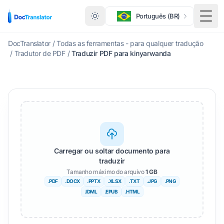
Português (BR)
Alte
DocTranslator
/
Todas as ferramentas - para qualquer tradução
/
Tradutor de PDF
/
Traduzir PDF para kinyarwanda
Carregar ou soltar documento para
traduzir
Tamanho máximo do arquivo
1 GB
.PDF
.DOCX
.PPTX
.XLSX
.TXT
.JPG
.PNG
.IDML
.EPUB
.HTML