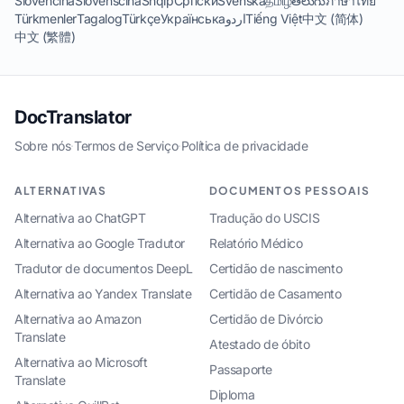
Slovenčina
Slovenščina
Shqip
Српски
Svenska
தமிழ்
తెలుగు
ภาษาไทย
Türkmenler
Tagalog
Türkçe
Українська
اردو
Tiếng Việt
中文 (简体)
中文 (繁體)
DocTranslator
Sobre nós
·
Termos de Serviço
·
Política de privacidade
ALTERNATIVAS
DOCUMENTOS PESSOAIS
Alternativa ao ChatGPT
Tradução do USCIS
Alternativa ao Google Tradutor
Relatório Médico
Tradutor de documentos DeepL
Certidão de nascimento
Alternativa ao Yandex Translate
Certidão de Casamento
Alternativa ao Amazon
Certidão de Divórcio
Translate
Atestado de óbito
Alternativa ao Microsoft
Passaporte
Translate
Diploma