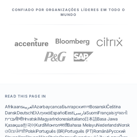
NOSSOS PARCEIROS
CONFIADO POR ORGANIZAÇÕES LÍDERES EM TODO O
MUNDO
READ THIS PAGE IN
Afrikaans
العربية
Azərbaycanca
Български
বাংলা
Bosanski
Čeština
Dansk
Deutsch
Ελληνικά
Español
Eesti
فارسی
Suomi
Français
ગુજરાતી
עברית
हिन्दी
Hrvatski
Magyar
Indonesia
Italiano
日本語
Basa Jawa
Қазақша
한국어
Kurdî
Монгол
मराठी
Bahasa Melayu
Nederlands
Norsk
ଓଡିଆ
ਪੰਜਾਬੀ
Polski
Português (BR)
Português (PT)
Română
Русский