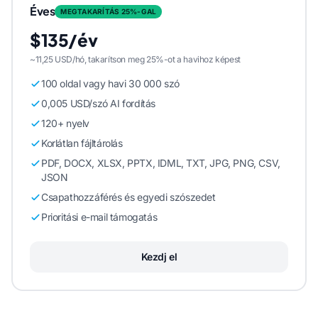
Éves
MEGTAKARÍTÁS 25%-GAL
$135/év
~11,25 USD/hó, takarítson meg 25%-ot a havihoz képest
100 oldal vagy havi 30 000 szó
0,005 USD/szó AI fordítás
120+ nyelv
Korlátlan fájltárolás
PDF, DOCX, XLSX, PPTX, IDML, TXT, JPG, PNG, CSV,
JSON
Csapathozzáférés és egyedi szószedet
Prioritási e-mail támogatás
Kezdj el