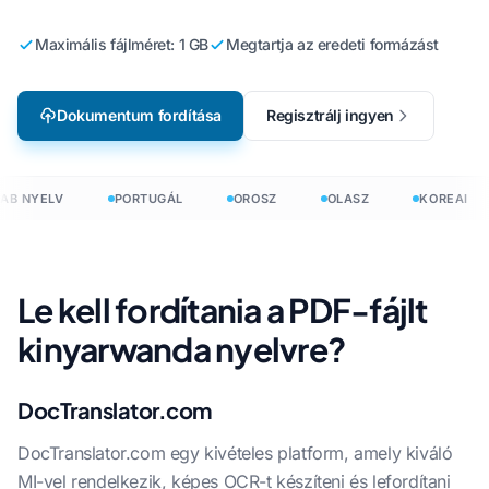
Maximális fájlméret: 1 GB
Megtartja az eredeti formázást
Dokumentum fordítása
Regisztrálj ingyen
AB NYELV
PORTUGÁL
OROSZ
OLASZ
KOREAI
Le kell fordítania a PDF-fájlt
kinyarwanda nyelvre?
DocTranslator.com
DocTranslator.com egy kivételes platform, amely kiváló
MI-vel rendelkezik, képes OCR-t készíteni és lefordítani