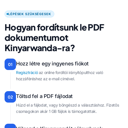
LÉPÉSEK SZÜKSÉGESEK
Hogyan fordítsunk le PDF
dokumentumot
Kinyarwanda-ra?
Hozz létre egy ingyenes fiókot
01
Regisztráció
az online fordítói irányítópulthoz való
hozzáféréshez az e-mail címével.
Töltsd fel a PDF fájlodat
02
Húzd el a fájlodat, vagy böngészd a választáshoz. Fizetős
csomagokon akár 1 GB fájlok is támogatottak.