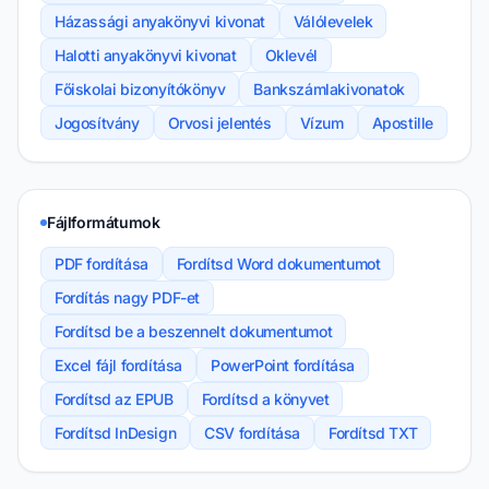
Házassági anyakönyvi kivonat
Válólevelek
Halotti anyakönyvi kivonat
Oklevél
Főiskolai bizonyítókönyv
Bankszámlakivonatok
Jogosítvány
Orvosi jelentés
Vízum
Apostille
Fájlformátumok
PDF fordítása
Fordítsd Word dokumentumot
Fordítás nagy PDF-et
Fordítsd be a beszennelt dokumentumot
Excel fájl fordítása
PowerPoint fordítása
Fordítsd az EPUB
Fordítsd a könyvet
Fordítsd InDesign
CSV fordítása
Fordítsd TXT