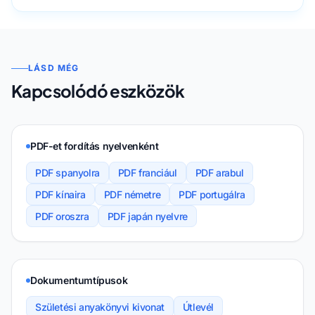
LÁSD MÉG
Kapcsolódó eszközök
PDF-et fordítás nyelvenként
PDF spanyolra
PDF franciául
PDF arabul
PDF kínaira
PDF németre
PDF portugálra
PDF oroszra
PDF japán nyelvre
Dokumentumtípusok
Születési anyakönyvi kivonat
Útlevél