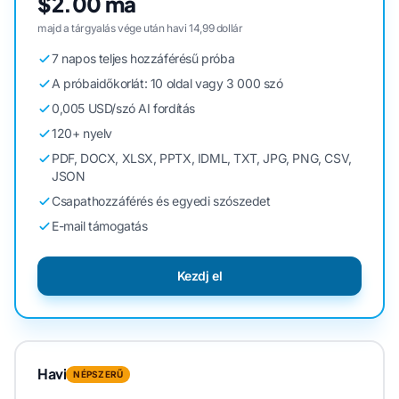
$2.00 ma
majd a tárgyalás vége után havi 14,99 dollár
7 napos teljes hozzáférésű próba
A próbaidőkorlát: 10 oldal vagy 3 000 szó
0,005 USD/szó AI fordítás
120+ nyelv
PDF, DOCX, XLSX, PPTX, IDML, TXT, JPG, PNG, CSV,
JSON
Csapathozzáférés és egyedi szószedet
E-mail támogatás
Kezdj el
Havi
NÉPSZERŰ