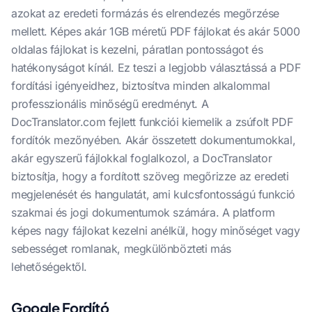
azokat az eredeti formázás és elrendezés megőrzése
mellett. Képes akár 1GB méretű PDF fájlokat és akár 5000
oldalas fájlokat is kezelni, páratlan pontosságot és
hatékonyságot kínál. Ez teszi a legjobb választássá a PDF
fordítási igényeidhez, biztosítva minden alkalommal
professzionális minőségű eredményt. A
DocTranslator.com fejlett funkciói kiemelik a zsúfolt PDF
fordítók mezőnyében. Akár összetett dokumentumokkal,
akár egyszerű fájlokkal foglalkozol, a DocTranslator
biztosítja, hogy a fordított szöveg megőrizze az eredeti
megjelenését és hangulatát, ami kulcsfontosságú funkció
szakmai és jogi dokumentumok számára. A platform
képes nagy fájlokat kezelni anélkül, hogy minőséget vagy
sebességet romlanak, megkülönbözteti más
lehetőségektől.
Google Fordító