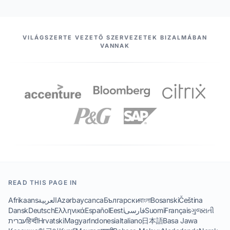
PARTNEREINK
VILÁGSZERTE VEZETŐ SZERVEZETEK BIZALMÁBAN
VANNAK
READ THIS PAGE IN
Afrikaans
العربية
Azərbaycanca
Български
বাংলা
Bosanski
Čeština
Dansk
Deutsch
Ελληνικά
Español
Eesti
فارسی
Suomi
Français
ગુજરાતી
עברית
हिन्दी
Hrvatski
Magyar
Indonesia
Italiano
日本語
Basa Jawa