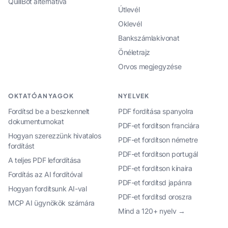
QuillBot alternatíva
Útlevél
Oklevél
Bankszámlakivonat
Önéletrajz
Orvos megjegyzése
OKTATÓANYAGOK
NYELVEK
Fordítsd be a beszkennelt
PDF fordítása spanyolra
dokumentumokat
PDF-et fordítson franciára
Hogyan szerezzünk hivatalos
PDF-et fordítson németre
fordítást
PDF-et fordítson portugál
A teljes PDF lefordítása
PDF-et fordítson kínaira
Fordítás az AI fordítóval
PDF-et fordítsd japánra
Hogyan fordítsunk AI-val
PDF-et fordítsd oroszra
MCP AI ügynökök számára
Mind a 120+ nyelv →