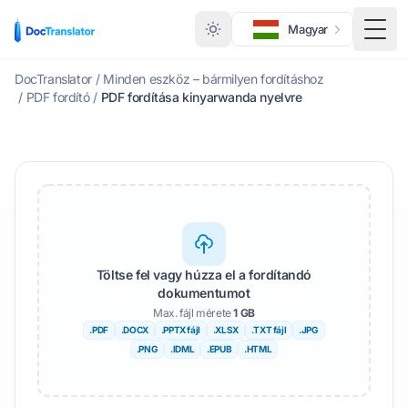
Magyar
Kapc
DocTranslator
/
Minden eszköz – bármilyen fordításhoz
/
PDF fordító
/
PDF fordítása kinyarwanda nyelvre
Töltse fel vagy húzza el a fordítandó
dokumentumot
Max. fájl mérete
1 GB
.PDF
.DOCX
.PPTX fájl
.XLSX
.TXT fájl
.JPG
.PNG
.IDML
.EPUB
.HTML