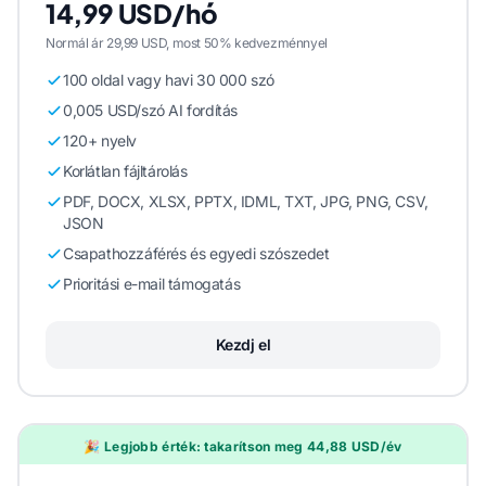
14,99 USD/hó
Normál ár 29,99 USD, most 50% kedvezménnyel
100 oldal vagy havi 30 000 szó
0,005 USD/szó AI fordítás
120+ nyelv
Korlátlan fájltárolás
PDF, DOCX, XLSX, PPTX, IDML, TXT, JPG, PNG, CSV,
JSON
Csapathozzáférés és egyedi szószedet
Prioritási e-mail támogatás
Kezdj el
🎉 Legjobb érték: takarítson meg 44,88 USD/év