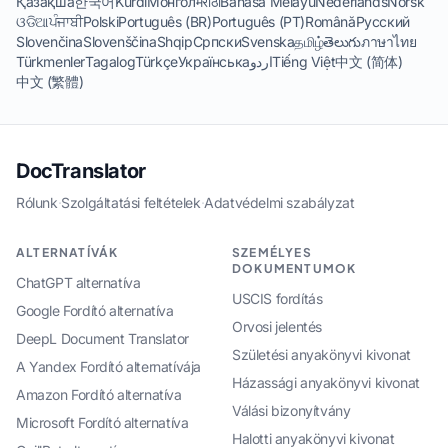
Қазақша
한국어
Kurdî
Монгол
मराठी
Bahasa Melayu
Nederlands
Norsk
ଓଡିଆ
ਪੰਜਾਬੀ
Polski
Português (BR)
Português (PT)
Română
Русский
Slovenčina
Slovenščina
Shqip
Српски
Svenska
தமிழ்
తెలుగు
ภาษาไทย
Türkmenler
Tagalog
Türkçe
Українська
اردو
Tiếng Việt
中文 (简体)
中文 (繁體)
DocTranslator
Rólunk
·
Szolgáltatási feltételek
·
Adatvédelmi szabályzat
ALTERNATÍVÁK
SZEMÉLYES
DOKUMENTUMOK
ChatGPT alternatíva
USCIS fordítás
Google Fordító alternatíva
Orvosi jelentés
DeepL Document Translator
Születési anyakönyvi kivonat
A Yandex Fordító alternatívája
Házassági anyakönyvi kivonat
Amazon Fordító alternatíva
Válási bizonyítvány
Microsoft Fordító alternatíva
Halotti anyakönyvi kivonat