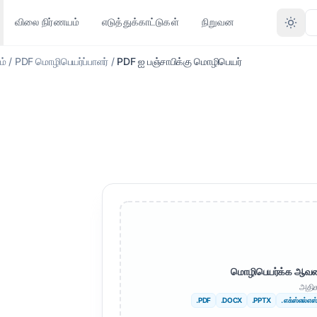
விலை நிர்ணயம்
எடுத்துக்காட்டுகள்
நிறுவன
ம்
/
PDF மொழிபெயர்ப்பாளர்
/
PDF ஐ பஞ்சாபிக்கு மொழிபெயர்
பிற மொழிகள்
மேலும் மொழிகள்
வடிவமைப்பு மூலம் மாற்றவும்
இல்லை
ஆப்பிரிக்க
DOCX)
PDF முதல் DOCX வரை
பெங்காலி
ஸ்வீடிஷ்
X)
PDF முதல் TXT வரை
உருது
ஹீப்ரு
PDF முதல் PDF வரை வடிவமைப்பு
நார்வேஜியன்
செர்பியன்
XLSX முதல் PDF வரை
மராத்தி
ஸ்லோவேனியன்
DML)
TXT முதல் XLSX வரை
தெலுங்கு
சுவாஹிலி
ர்
JPG முதல் PDF வரை
மொழிபெயர்க்க ஆவணத்
அதிக
தமிழ்
அம்ஹாரிக்
பாளர்
JPEG முதல் PDF வரை
.PDF
.DOCX
.PPTX
. எக்ஸ்எல்எஸ
துருக்கிய
அல்பேனியன்