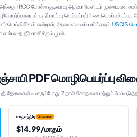
ல்லது IRCC போன்ற குடிவரவு அதிகாரிகளிடம் முறையான சமர்ப்ப
பெயர்ப்பாளரால் மதிப்பாய்வு செய்யப்பட்டு கையொப்பமிடப்பட வ
 செய்கிறீர்கள் என்றால், தேவைகளைப் பார்க்கவும்
USCIS மொழ
ன்பதை தீர்மானிக்கும் முன்.
ஞ்சாபி PDF மொழிபெயர்ப்பு வி
்புத் தேவைகள் வளரும்போது 7 நாள் சோதனை மற்றும் மேம்படுத்
மாதாந்திர
பிரபலமான
$14.99/மாதம்