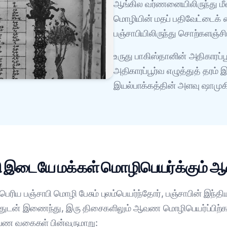
ஆங்கில வர்ணனையிலிருந்து மீண்
மொழியின் மதப் பதிவேட்டைக் 
பஞ்சாபியிலிருந்து சொற்களஞ்சி
உருது பாகிஸ்தானின் அதிகாரப்பூ
அதிகாரப்பூர்வ எழுத்துத் தரம் 
இயல்பாக்கத்தின் அளவு ஷாமுக
சாபி இடையே மக்கள் மொழிபெயர்க்கும்
ெரிய பஞ்சாபி மொழி பேசும் புலம்பெயர்ந்தோர், பஞ்சாபின் இந்திய
ற்றத்துடன் இணைந்து, இரு திசைகளிலும் ஆவண மொழிபெயர்ப்
ஆவண வகைகள் பின்வருமாறு: