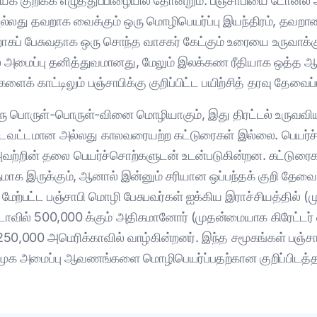
் குறிக்க எழுத்துப்பிழையில் தோன்றும். பஞ்சாபியை டோனல் அ
அல்லது தவறாக வைக்கும் ஒரு மொழிபெயர்ப்பு இயந்திரம், தவற
பேசுவதாக ஒரு சொந்த வாசகர் கேட்கும் உரையை உருவாக்கும். ப
ல் அமைப்பு தனித்துவமானது, மேலும் இலக்கண ரீதியாக ஒத்
க் காட்டிலும் பஞ்சாபிக்கு குறிப்பிட்ட பயிற்சித் தரவு தேவைப்
ஒரு பொருள்-பொருள்-வினை மொழியாகும், இது திரட்டல் உருவவ
 திட்டவட்டமான அல்லது காலவரையற்ற கட்டுரைகள் இல்லை. பெயர்
 அவற்றின் தலை பெயர்ச்சொற்களுடன் உடன்படுகின்றன. கட்டுரை
தமாக இருக்கும், ஆனால் இன்னும் சரியான ஒப்பந்தக் குறி தேவைப்
 மேற்பட்ட பஞ்சாபி மொழி பேசுபவர்கள் ஐக்கிய இராச்சியத்தில் 
டாவில் 500,000 க்கும் அதிகமானோர் (முதன்மையாக கிரேட்டர் வா
250,000 அமெரிக்காவில் வாழ்கின்றனர். இந்த சமூகங்கள் பஞ்சா
் சமூக அமைப்பு ஆவணங்களை மொழிபெயர்ப்பதற்கான குறிப்பிடத