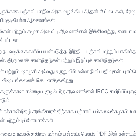
ளுக்காக பஞ்சாப் மாநில அரசு வழங்கிய ஆதார் அட்டைகள், ரேஷன் கா
சாபி குடியேற்ற ஆவணங்கள்
 நூல்கள் மற்றும் சமூக அமைப்பு ஆவணங்கள் இங்கிலாந்து, கனடா மற
ப்பட்டன
யேற்ற நடவடிக்கைகளில் பயன்படுத்த இந்திய பஞ்சாப் மற்றும் பாகிஸ
்கள், திருமணச் சான்றிதழ்கள் மற்றும் இறப்புச் சான்றிதழ்கள்
்றும் ஷாமுகி அல்லது உருதுவில் உள்ள நிலப் பதிவுகள், புலம்ப
து விஷயங்களைச் செயலாக்குகிறது
்களுக்கான கனேடிய குடியேற்ற ஆவணங்கள் IRCC சமர்ப்பிப்புகள
டும்
 நற்சான்றிதழ் அங்கீகாரத்திற்காக பஞ்சாபி பல்கலைக்கழகம் (பாட்
் மற்றும் டிப்ளோமாக்கள்
வை உருவாக்குகிறது மற்றும் பஞ்சாபி மொழி PDF இன் உள்ளடக