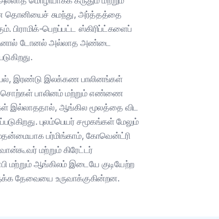
ல்லாத மொழியாகக் கருதும் மற்றும்
ான தொனியைச் சுமந்து, அர்த்தத்தை
ிராமிக்-பெறப்பட்ட ஸ்கிரிப்ட்களைப்
த ஆனால் டோனல் அல்லாத அண்டை
படுகிறது.
ியல், இரண்டு இலக்கண பாலினங்கள்
ச்சொற்கள் பாலினம் மற்றும் எண்ணை
கள் இல்லாததால், ஆங்கில மூலத்தை விட
படுகிறது. புலம்பெயர் சமூகங்கள் மேலும்
(முதன்மையாக பர்மிங்காம், கோவென்ட்ரி
ன்கூவர் மற்றும் கிரேட்டர்
பி மற்றும் ஆங்கிலம் இடையே குடியேற்ற
்தக்க தேவையை உருவாக்குகின்றன.