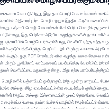
மக்களால் பேசப்படுகிறது, இது தாய்மொழி பேசுபவர்களால் உலகில்
சாபின் அதிகாரப்பூர்வ மொழி மற்றும் இந்திய அரசியலமைப்பின் 
ுள்ளது. பஞ்சாபி மொழி பேசுபவர்கள் மிகப்பெரிய மொழிக் குழுவைப் 
பட்டுள்ளது, இது பெர்சோ-அரேபிய எழுத்துக்களின் நாஸ்டாலிக் எ
 பஞ்சாபியில் மொழிபெயர்க்கும்போது, வெளியீட்டிற்கு எந்த எழ
ராமிக் குடும்பத்திலிருந்து பெறப்பட்ட இடமிருந்து வலமாக அபுகிட
ஜாத் ஆகும். ஒரு PDF ரெண்டரர் எந்த எழுத்து வகை தேவை என்பத
ுகள் மற்றும் யூனிகோட் வரம்புகளைப் பயன்படுத்த வேண்டும். 
ுருவல் வெளியீட்டை உருவாக்குகிறது, இது எந்த பாரம்பரியத்திலும்
ப்ட் மொழிகளில் பஞ்சாபியும் ஒன்றாகும். இது மூன்று மாறுபட்ட
க்கு மேலே அல்லது கீழே வைக்கப்பட்டுள்ள டையக்ரிடிக் குறியீடு
ுக்களின் இருப்பு அல்லது இல்லாமையின் மூலம் தொனியை வெளிப்ப
்று அழைக்கப்படுபவை, நவீன பேச்சு மொழியில் இழக்கப்பட்டுள்ள