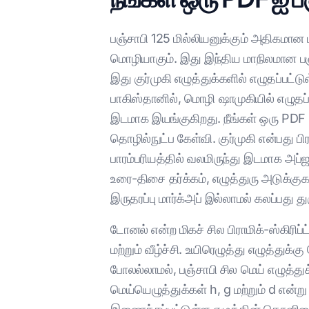
பஞ்சாபி 125 மில்லியனுக்கும் அதிகமான 
மொழியாகும். இது இந்திய மாநிலமான பஞ்
இது குர்முகி எழுத்துக்களில் எழுதப்பட்ட
பாகிஸ்தானில், மொழி ஷாமுகியில் எழுதப்
இடமாக இயங்குகிறது. நீங்கள் ஒரு PDF ஐ
தொழில்நுட்ப கேள்வி. குர்முகி என்பது பி
பாரம்பரியத்தில் வலமிருந்து இடமாக அப்
உரை-திசை தர்க்கம், எழுத்துரு அடுக்க
இருதரப்பு மார்க்அப் இல்லாமல் கலப்பது த
டோனல் என்ற மிகச் சில பிராமிக்-ஸ்கிரி
மற்றும் வீழ்ச்சி. உயிரெழுத்து எழுத்து
போலல்லாமல், பஞ்சாபி சில மெய் எழுத்த
மெய்யெழுத்துக்கள் h, g மற்றும் d என