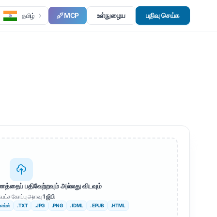
MCP
உள்நுழைய
பதிவு செய்க
தமிழ்
தைப் பதிவேற்றவும் அல்லது விடவும்
பட்ச கோப்பு அளவு
1 ஜிபி
்எக்ஸ்
.TXT
.JPG
.PNG
. IDML
. EPUB
.HTML