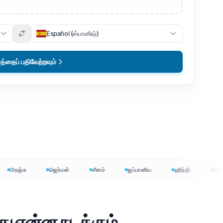
Español (ஸ்பானிஷ்)
தைப் பதிவேற்றவும்
பிரஞ்சு
ஜெர்மன்
சீனம்
ஜப்பானிய
ஹிந்தி
பெங்கால
்
து என்ன நடக்கும்