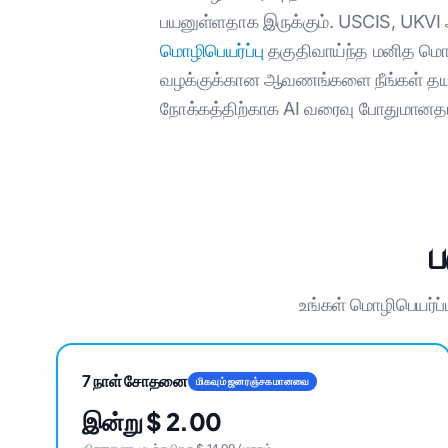
பயனுள்ளதாக இருக்கும். USCIS, UKVI அ
மொழிபெயர்ப்பு
தகுதிவாய்ந்த மனித மொழி
வழக்குக்கான ஆவணங்களை நீங்கள் தயார்
நோக்கத்திற்காக AI வரைவு போதுமானதா எ
ப
உங்கள் மொழிபெயர்ப
7 நாள் சோதனை
மிகவும் ஜனரஞ்சகமானவை
இன்று $ 2.00