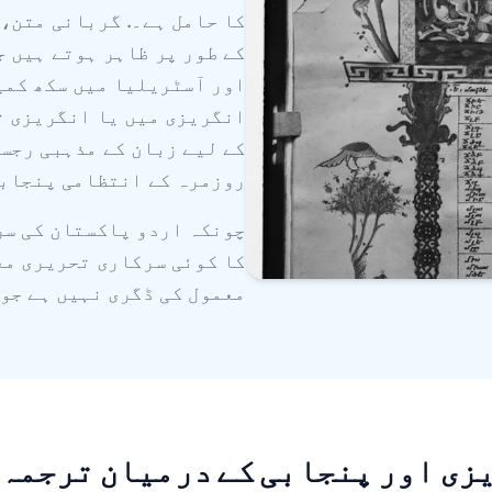
کا حامل ہے۔. گربانی متن،
کے طور پر ظاہر ہوتے ہیں 
اور آسٹریلیا میں سکھ کمی
انگریزی میں یا انگریزی ت
کے لیے زبان کے مذہبی رجس
روزمرہ کے انتظامی پنجابی
چونکہ اردو پاکستان کی سر
کا کوئی سرکاری تحریری مع
معمول کی ڈگری نہیں ہے جو
زی اور پنجابی کے درمیان ترجمہ 