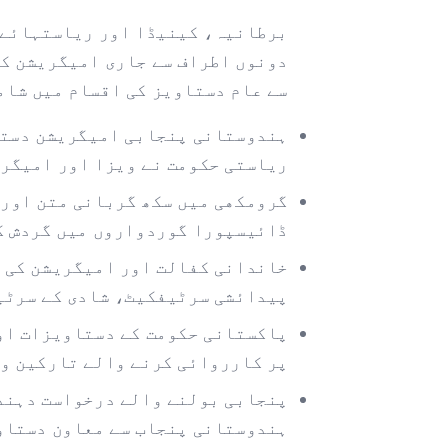
برطانیہ، کینیڈا اور ریاستہائے 
دونوں اطراف سے جاری امیگریشن کے
سے عام دستاویز کی اقسام میں شام
ہندوستانی پنجابی امیگریشن دستا
ریاستی حکومت نے ویزا اور امیگری
گرومکھی میں سکھ گربانی متن اور
ڈائیسپورا گوردواروں میں گردش ک
خاندانی کفالت اور امیگریشن کی 
پیدائشی سرٹیفکیٹ، شادی کے سرٹی
پاکستانی حکومت کے دستاویزات اور
پر کارروائی کرنے والے تارکین وط
ہندوستانی پنجاب سے معاون دستاو