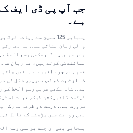
جب آپ پی ڈی ایف ک
ہے۔
پنجابی 125 ملین سے زیاد
والی زبان بناتی ہے۔. یہ بھارتی 
ہے، جہاں یہ گرومکھی رسم الخط می
نمائندگی کرتے ہیں، یہ زبان شاہ 
قسم ہے، جو دائیں سے بائیں چلتی ہ
کہ آؤٹ پٹ کو کس تحریری شکل کی ض
ہے۔. شاہ مکھی عربی رسم الخط کی ر
ٹیکسٹ ڈائریکشن لاجک، فونٹ اسٹیکس
ضرورت ہے۔. درست دو طرفہ مارک اپ 
بھی روایت میں پڑھنے کے قابل نہیں
پنجابی بھی ان چند برہمی رسم الخط