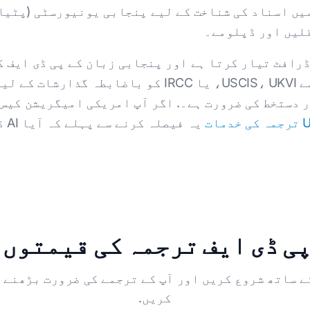
یں اسناد کی شناخت کے لیے پنجابی یونیورسٹی (پٹیا
لیں اور ڈپلومے۔
 ڈرافٹ تیار کرتا ہے اور پنجابی زبان کے پی ڈی ایف 
ے، a
 دستخط کی ضرورت ہے۔. اگر آپ امریکی امیگریشن کیس 
دمات
یہ
ی ڈی ایف ترجمہ کی قیمتوں 
 کے ساتھ شروع کریں اور آپ کے ترجمے کی ضرورت بڑھنے 
کریں.