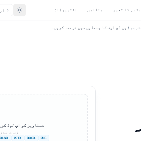
توں کا تعین
مثالیں
انٹرپرائز
ار
ترجم
/
پی ڈی ایف کا پنجابی میں ترجمہ کریں۔
سے ترجمہ
فارمیٹ کے لحاظ سے تبدیل
 زبانیں
مزید زبانیں
کریں
PDF to DOCX
افریقی
PDF سے TXT
سویڈش
ان ڈیزائن کو پی ڈی ایف میں
عبرانی
تبدیل کرنا
سربیائی
XLSX سے PDF
سلووینیائی
TXT سے XLSX
سواحلی
جے پی جی سے پی ڈی ایف
دستاویز کو اپ لوڈ کری
امہاری
زیادہ سے ز
جے پی ای جی سے پی ڈی ایف
. XLSX
.PPTX
.DOCX
.PDF
البانوی