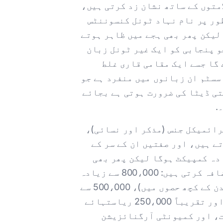
ان زبانوں کے برعکس جو سروں کو حرف حرف کے اوپر یا نیچے رکھے ہوئے diacritic علامتوں کے ساتھ نشان زد کرتی ہیں،
ور پر نام نہاد ٹونل کنسوننٹس
ہیں لیکن پھر بھی ہجے میں ظاہر ہوتے
و پنجابی کو ایک غیر ٹونل زبان
 گا جسے ایک مقامی قاری غلط
سسٹم ان زبانوں میں منفرد ہے جو
ی ڈیٹا کی ضرورت ہوتی ہے بجائے
.
رائمیکل جنس (مذکر اور نسائی)،
ے ہیں، اور صفتیں ان کے سر کے
دہ کمپیکٹ ہوگا لیکن پھر بھی
درست معاہدے کی نشان دہی کی ضرورت ہے۔. ڈائیسپورا کمیونٹیز مزید سیاق و سباق کا اضافہ کرتی ہیں: 800،000 سے زیادہ
پنجابی بولنے والے برطانیہ میں رہتے ہیں (بنیادی طور پر برمنگھم، کوونٹری اور لندن کے کچھ حصوں میں)، 500،000 سے
زیادہ کینیڈا میں (بنیادی طور پر گریٹر وینکوور اور گریٹر ٹورنٹو کے علاقوں میں)، اور تقریباً 250،000 ریاستہائے
ت، اور کمیونٹی آرگنائزیشن