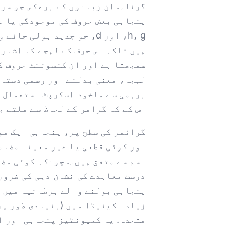
پنجابی بعض حروف کی موجودگی یا ع
h، g، اور d، جو جدید ب
ہیں تاکہ اس حرف کے لہجے کا اشارہ
سمجھتا ہے اور ان کنسوننٹ حروف کو
لہجہ، معنی بدلنے اور رسمی دستاو
برہمی سے ماخوذ اسکرپٹ استعمال ک
اس کے کہ گرامر کے لحاظ سے ملتے ج
گرائمر کی سطح پر، پنجابی ایک مو
اور کوئی قطعی یا غیر معینہ مضامی
اسم سے متفق ہیں۔. چونکہ کوئی مض
متحدہ. یہ کمیونٹیز پنجابی اور 