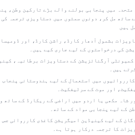
متحدہ میں پنجابی بولنے والے بڑے تارکین وطن، پن
 ساتھ مل کر، دونوں سمتوں میں دستاویزی ترجمہ کی م
ل ہیں
ویزات بشمول آدھار کارڈ، راشن کارڈ، اور ڈومیسائ
شن کی درخواستوں کے لیے جاری کیے ہیں۔
 کمیونٹی آرگنائزیشن کے دستاویزات برطانیہ، کینی
رتے ہیں۔
کارروائیوں میں استعمال کے لیے ہندوستانی پنجاب ا
فکیٹ، اور موت کے سرٹیفکیٹ۔
 شاہ مکھی یا اردو میں اراضی کے ریکارڈ کے ساتھ ور
ن کے لیے پنجابی مواد کے ساتھ۔
یزات کا ترجمہ درکار ہوتا ہے۔