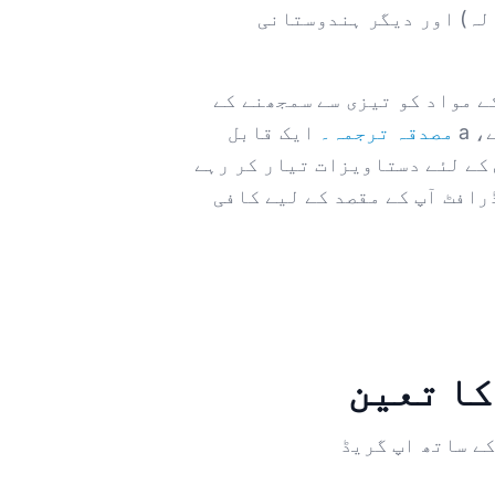
لہ) اور دیگر ہندوستانی
کے مواد کو تیزی سے سمجھنے کے
مصدقہ ترجمہ۔
ایک قابل
کے لئے دستاویزات تیار کر رہے
 فیصلہ کرنے سے پہلے کہ آیا AI ڈرافٹ آپ کے مقصد کے لیے کافی
کا تعین
کے ساتھ اپ گریڈ