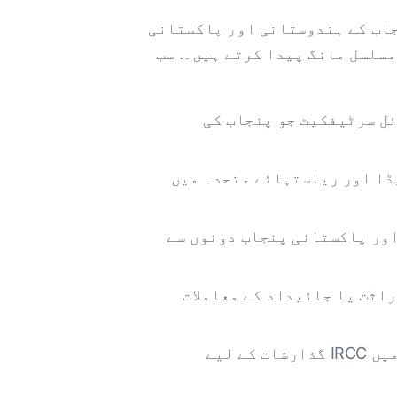
جاب کے ہندوستانی اور پاکستانی
سلسل مانگ پیدا کرتے ہیں۔. سب
ل سرٹیفکیٹ جو پنجاب کی
ڈا اور ریاستہائے متحدہ میں
ور پاکستانی پنجاب دونوں سے
اثت یا جائیداد کے معاملات
پنجابی بولنے والے درخواست دہندگان کے لیے کینیڈین امیگریشن کاغذی کارروائی جس میں IRCC گذارشات کے لیے