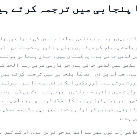
ا پنجابی میں ترجمہ کرتے ہی
ہ لوگ بولتے ہیں، جو اسے مقامی بولنے والوں کی دنیا میں
ریاست پنجاب کی سرکاری زبان ہے اور ہندوستانی آئین
ں لکھی جاتی ہے۔. پاکستان میں، جہاں پنجابی بولنے 
مکھی میں لکھی جاتی ہے، جو فارسی عربی رسم الخط کے
ے۔. جب آپ پی ڈی ایف کا پنجابی میں ترجمہ کرتے ہیں 
رورت ہوتی ہے۔. گرومکھی ایک بائیں سے دائیں ابوگید
وایت میں دائیں سے بائیں ابجد ہے۔. ایک پی ڈی ایف ر
، اور یونیکوڈ رینجز کا اطلاق کرنا چاہیے اس پر من
کے بغیر دونوں کو ایک ہی دستاویز میں ملانے سے سکیم
 ہے۔.
 کی زبانوں میں سے ایک ہے جو ٹونل ہے۔. اس کے تین م