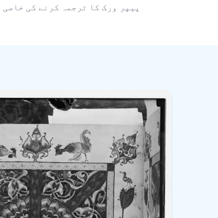
پیپر ورک کا ترجمہ کرنے کی خاصی م