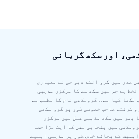
ھی، اور سکھ گربانی
 مکھی رسم الخط کو 16ویں صدی میں گرو انگد دیو جی نے معیاری
لخط ہے جس میں سکھ مت کا مرکزی مذہبی
لکھا گیا ہے۔. گرومکھی نام کا مطلب ہے
و گرنتھ صاحب خصوصی طور پر گرو مکھی
ا بھر میں سکھ مذہبی عمل میں مرکزی
رومکھی میں پنجابی متن کا ایک بڑا حصہ
اہمیت کے بجائے خاص طور پر مذہبی اہمیت