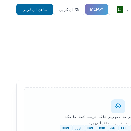
MCP
لاگ ان کریں
سائن اپ کریں
دو
ں یا چھوڑیں تاکہ ترجمہ کیا جا سکے
یادہ فائل کا سائز
1 جی بی۔
.TXT
.JPG
.PNG
. IDML
. ای پب
.HTML