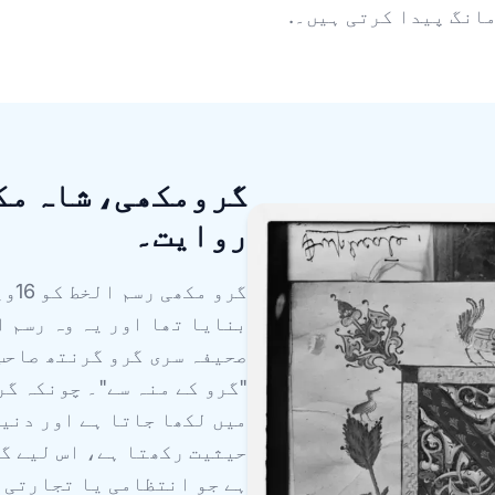
انگ پیدا کرتی ہیں۔.
گرومکھی، شاہ مک
روایت۔
گرو
بنایا تھا اور یہ وہ رسم ا
صحیفہ سری گرو گرنتھ صاحب 
"گرو کے منہ سے"۔ چونکہ گر
میں لکھا جاتا ہے اور دنی
حیثیت رکھتا ہے، اس لیے گ
ہے جو انتظامی یا تجارتی 