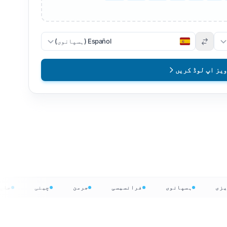
Español (ہسپانوی)
یز اپ لوڈ کریں
گریزی
ہسپانوی
فرانسیسی
جرمن
چینی