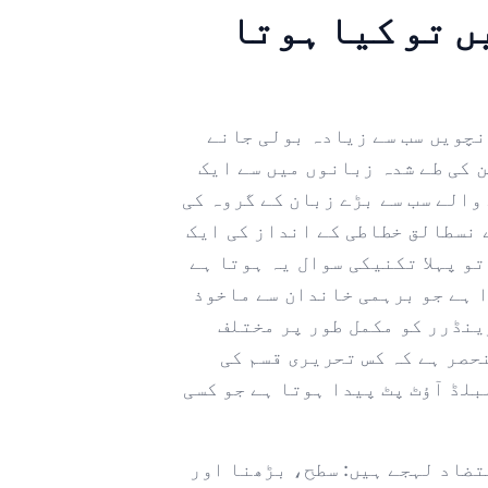
ں تو کیا ہوتا
 پانچویں سب سے زیادہ بولی جانے
 کی طے شدہ زبانوں میں سے ایک
والے سب سے بڑے زبان کے گروہ کی
 نسطالق خطاطی کے انداز کی ایک
تو پہلا تکنیکی سوال یہ ہوتا ہے
ا ہے جو برہمی خاندان سے ماخوذ
ینڈرر کو مکمل طور پر مختلف
حصر ہے کہ کس تحریری قسم کی
بلڈ آؤٹ پٹ پیدا ہوتا ہے جو کسی
تضاد لہجے ہیں: سطح، بڑھنا اور