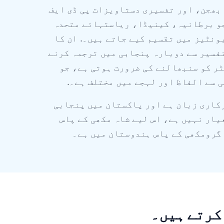
 بھجن، اور تفسیری دستاویزات پی ڈی ایف
جو برطانیہ، کینیڈا، ریاستہائے متحدہ
ونٹیز میں تقسیم کیے جاتے ہیں۔. ان کا
فسیر سے دوبارہ پنجابی میں ترجمہ کرنے
ٹر کو سنبھالنے کی ضرورت ہوتی ہے، جو
 سے الفاظ اور لہجے میں مختلف ہے۔.
کاری زبان ہے اور پاکستان میں پنجابی
یار نہیں ہے، اس لیے شاہ مکھی کے پاس
 گرومکھی کے پاس ہندوستان میں ہے۔
کرتے ہیں۔