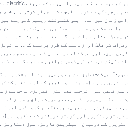
گرنا۔. 
دم موجودگی کے ذریعے لہجے کا اظہار کرتی ہے، خاص ط
ولی جانے والی زبان میں ہے۔ اپنی کنسوننٹ ویلیو کھو چکے 
 دیا جا سکے جس سے وہ منسلک ہیں۔. ایک ترجمہ انجن ج
 چھوڑ دیتا ہے یا غلط جگہ دیتا ہے وہ متن تیار کرے
یزات کو غلط آواز دینے کے طور پر سنے گا۔. یہ ٹونل 
رتی ہیں، اور اس کے لیے پنجابی کے لیے مخصوص تربیت
لتے لیکن غیر ٹونل پڑوسی زبانوں سے لیے گئے ماڈلز۔
ضوع-آبجیکٹ-فعل زبان ہے جس میں اجتماعی شکل، دو گ
ن نہیں ہیں۔. اسم جنس اور نمبر کے لیے انفلیکٹ کرت
امین نہیں ہیں، ترجمہ شدہ متن انگریزی ماخذ سے زیا
انگریزی کے درمیان امیگریشن فارمز، سول دستاویزا