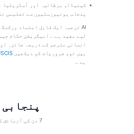
کینیڈا، برطانیہ اور آسٹریلیا م
پنجاب یونیورسٹیوں سے تعلیمی نق
AI ترجمہ ایک قابل اعتماد ورکنگ
لیے مفید ہے۔. امیگریشن حکام جیسے USCIS، UKVI، یا IRCC کو باضابطہ گذارشات کے لی
انسانی مترجم کے ذریعہ جائزہ اور
ہیں تو، ضروریات کو دیکھیں
USCIS ترجمہ کی خ
ہے۔.
پنجابی پ
7 دن کی آزمائش