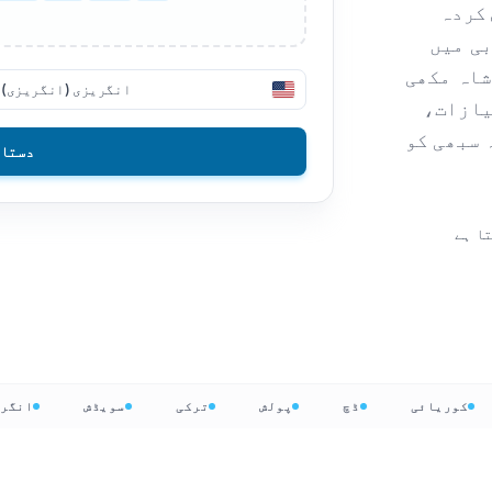
کردہ
پی این جی سے پی ڈی ایف
ی
فلپائنی
بی میں
DOCX سے TXT
شاہ مکھی
فنش
انگریزی (انگریزی)
ای پب سے پی ڈی ایف
یازات،
بلغاریائی
 سبھی کو
دستاو
ی
ہنگری
زولو
ا ہے
یوروبا
ٹ
تمام 120+ زبانیں →
مفت شروع کریں
مفت شروع کریں
کوریائی
ڈچ
پولش
ترکی
سویڈش
ان