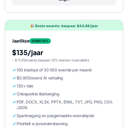
🎉 Beste waarde: bespaar $44,88/jaar
Jaarlikse
SPARE 25%
$135/jaar
~ $ 11.25/maand, bespaar 25% teenoor maandeliks
100 bladsye of 30 000 woorde per maand
$0.005/woord AI vertaling
120+ tale
Onbeperkte lêerberging
PDF, DOCX, XLSX, PPTX, IDML, TXT, JPG, PNG, CSV,
JSON
Spantoegang en pasgemaakte woordelyste
Prioriteit e-posondersteuning