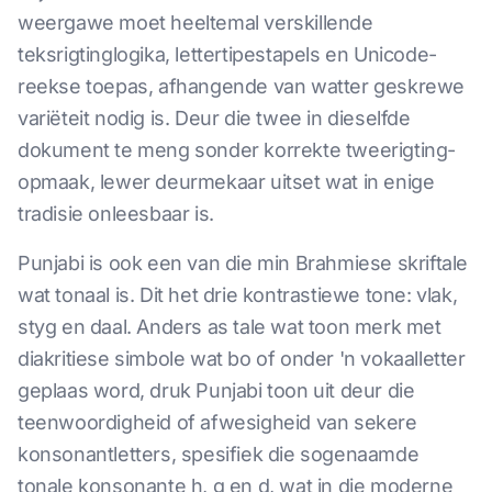
weergawe moet heeltemal verskillende
teksrigtinglogika, lettertipestapels en Unicode-
reekse toepas, afhangende van watter geskrewe
variëteit nodig is. Deur die twee in dieselfde
dokument te meng sonder korrekte tweerigting-
opmaak, lewer deurmekaar uitset wat in enige
tradisie onleesbaar is.
Punjabi is ook een van die min Brahmiese skriftale
wat tonaal is. Dit het drie kontrastiewe tone: vlak,
styg en daal. Anders as tale wat toon merk met
diakritiese simbole wat bo of onder 'n vokaalletter
geplaas word, druk Punjabi toon uit deur die
teenwoordigheid of afwesigheid van sekere
konsonantletters, spesifiek die sogenaamde
tonale konsonante h, g en d, wat in die moderne