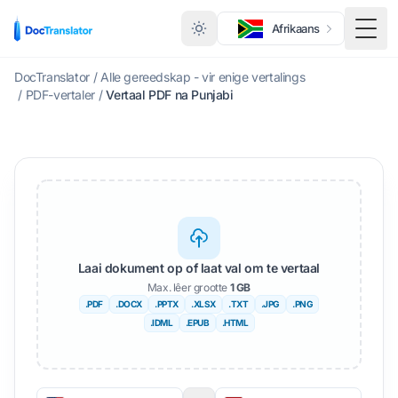
Afrikaans
Wisse
DocTranslator
/
Alle gereedskap - vir enige vertalings
/
PDF-vertaler
/
Vertaal PDF na Punjabi
Laai dokument op of laat val om te vertaal
Max. lêer grootte
1 GB
.PDF
.DOCX
.PPTX
.XLSX
.TXT
.JPG
.PNG
.IDML
.EPUB
.HTML