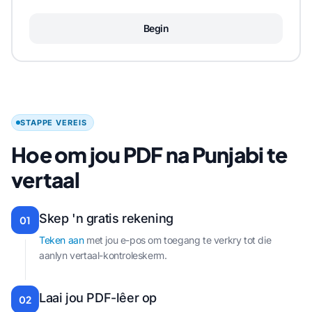
Begin
STAPPE VEREIS
Hoe om jou PDF na Punjabi te
vertaal
Skep 'n gratis rekening
01
Teken aan
met jou e-pos om toegang te verkry tot die
aanlyn vertaal-kontroleskerm.
Laai jou PDF-lêer op
02