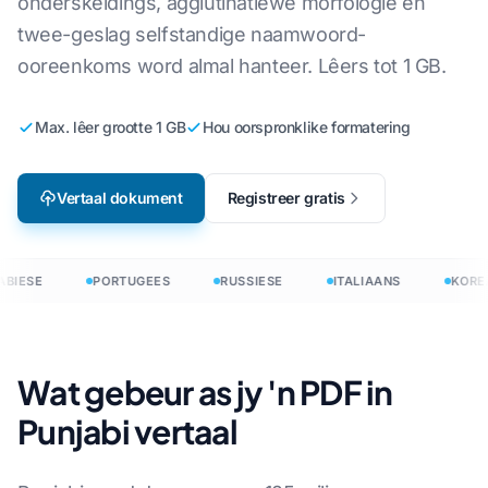
onderskeidings, agglutinatiewe morfologie en
twee-geslag selfstandige naamwoord-
ooreenkoms word almal hanteer. Lêers tot 1 GB.
Max. lêer grootte 1 GB
Hou oorspronklike formatering
Vertaal dokument
Registreer gratis
BIESE
PORTUGEES
RUSSIESE
ITALIAANS
KORE
Wat gebeur as jy 'n PDF in
Punjabi vertaal