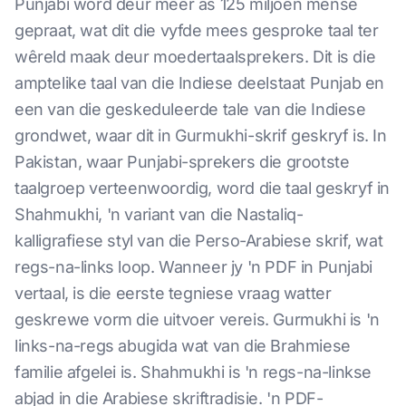
Punjabi word deur meer as 125 miljoen mense
gepraat, wat dit die vyfde mees gesproke taal ter
wêreld maak deur moedertaalsprekers. Dit is die
amptelike taal van die Indiese deelstaat Punjab en
een van die geskeduleerde tale van die Indiese
grondwet, waar dit in Gurmukhi-skrif geskryf is. In
Pakistan, waar Punjabi-sprekers die grootste
taalgroep verteenwoordig, word die taal geskryf in
Shahmukhi, 'n variant van die Nastaliq-
kalligrafiese styl van die Perso-Arabiese skrif, wat
regs-na-links loop. Wanneer jy 'n PDF in Punjabi
vertaal, is die eerste tegniese vraag watter
geskrewe vorm die uitvoer vereis. Gurmukhi is 'n
links-na-regs abugida wat van die Brahmiese
familie afgelei is. Shahmukhi is 'n regs-na-linkse
abjad in die Arabiese skriftradisie. 'n PDF-