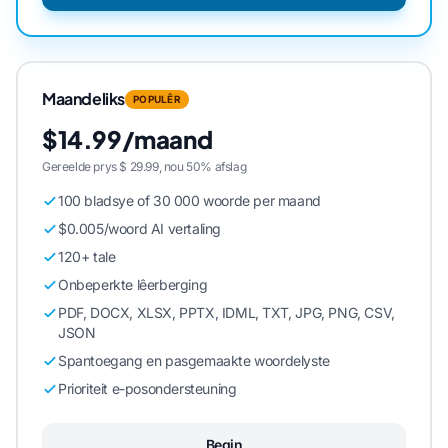
Maandeliks
POPULÊR
$14.99/maand
Gereelde prys $ 29.99, nou 50% afslag
100 bladsye of 30 000 woorde per maand
$0.005/woord AI vertaling
120+ tale
Onbeperkte lêerberging
PDF, DOCX, XLSX, PPTX, IDML, TXT, JPG, PNG, CSV,
JSON
Spantoegang en pasgemaakte woordelyste
Prioriteit e-posondersteuning
Begin