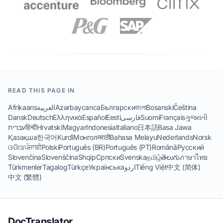
READ THIS PAGE IN
Afrikaans
العربية
Azərbaycanca
Български
বাংলা
Bosanski
Čeština
Dansk
Deutsch
Ελληνικά
Español
Eesti
فارسی
Suomi
Français
ગુજરાતી
עברית
हिन्दी
Hrvatski
Magyar
Indonesia
Italiano
日本語
Basa Jawa
Қазақша
한국어
Kurdî
Монгол
मराठी
Bahasa Melayu
Nederlands
Norsk
ଓଡିଆ
ਪੰਜਾਬੀ
Polski
Português (BR)
Português (PT)
Română
Русский
Slovenčina
Slovenščina
Shqip
Српски
Svenska
தமிழ்
తెలుగు
ภาษาไทย
Türkmenler
Tagalog
Türkçe
Українська
اردو
Tiếng Việt
中文 (简体)
中文 (繁體)
DocTranslator