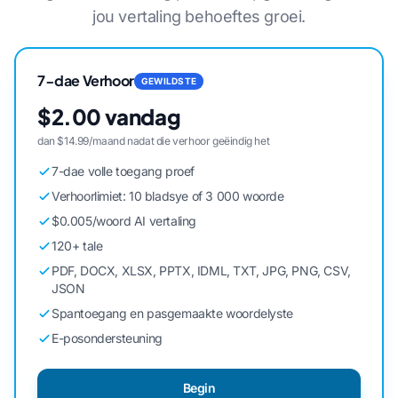
jou vertaling behoeftes groei.
7-dae Verhoor
GEWILDSTE
$2.00 vandag
dan $14.99/maand nadat die verhoor geëindig het
7-dae volle toegang proef
Verhoorlimiet: 10 bladsye of 3 000 woorde
$0.005/woord AI vertaling
120+ tale
PDF, DOCX, XLSX, PPTX, IDML, TXT, JPG, PNG, CSV,
JSON
Spantoegang en pasgemaakte woordelyste
E-posondersteuning
Begin