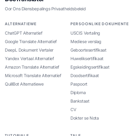
Oor Ons
·
Diensbepalings
·
Privaatheidsbeleid
ALTERNATIEWE
PERSOONLIKE DOKUMENTE
ChatGPT Alternatief
USCIS Vertaling
Google Translate Alternatief
Mediese verslag
DeepL Dokument Vertaler
Geboortesertifikaat
Yandex Vertaal Alternatief
Huweliksertifikaat
Amazon Translate Alternatief
Egskeidingsertifikaat
Microsoft Translate Alternatief
Doodsertifikaat
QuillBot Alternatiewe
Paspoort
Diploma
Bankstaat
CV
Dokter se Nota
TUTORIALE
TALE