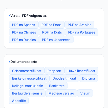
Vertaal PDF volgens taal
PDF na Spaans
PDF na Frans
PDF na Arabies
PDF na Chinees
PDF na Duits
PDF na Portugees
PDF na Russies
PDF na Japannees
Dokumentsoorte
Geboortesertifikaat
Paspoort
Huweliksertifikaat
Egskeidingssertifikaat
Doodsertifikaat
Diploma
Kollege-transkripsie
Bankstate
Bestuurderslisensie
Mediese verslag
Visum
Apostille