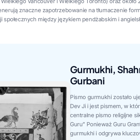
Wielkiego Vancouver i Wielkiego Toronto) oraz około
enerują znaczne zapotrzebowanie na tłumaczenie for
i społecznych między językiem pendżabskim i angiels
Gurmukhi, Shahm
Gurbani
Pismo gurmukhi zostało uj
Dev Ji i jest pismem, w któ
centralne pismo religijne 
Guru” Ponieważ Guru Grant
gurmukhi i odgrywa kluczow