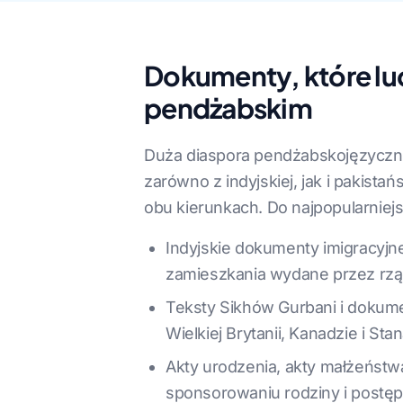
Dokumenty, które lud
pendżabskim
Duża diaspora pendżabskojęzyczna w
zarówno z indyjskiej, jak i pakis
obu kierunkach. Do najpopularnie
Indyjskie dokumenty imigracyjn
zamieszkania wydane przez rzą
Teksty Sikhów Gurbani i dokume
Wielkiej Brytanii, Kanadzie i S
Akty urodzenia, akty małżeństwa
sponsorowaniu rodziny i postę