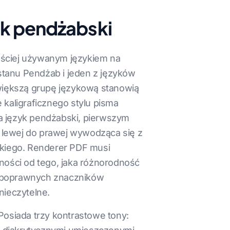
zyk pendżabski
zęściej używanym językiem na
stanu Pendżab i jeden z języków
jwiększą grupę językową stanowią
kaligraficznego stylu pisma
na język pendżabski, pierwszym
d lewej do prawej wywodząca się z
bskiego. Renderer PDF musi
żności od tego, jaka różnorodność
 poprawnych znaczników
nieczytelne.
Posiada trzy kontrastowe tony: