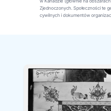
w Kanadzie (głównie na obszarach 
Zjednoczonych. Społeczności te g
cywilnych i dokumentów organizacj