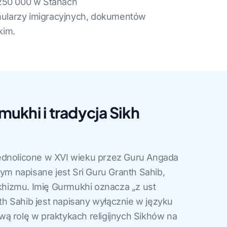
 250 000 w Stanach
mularzy imigracyjnych, dokumentów
kim.
ukhi i tradycja Sikh
ednolicone w XVI wieku przez Guru Angada
rym napisane jest Sri Guru Granth Sahib,
sikhizmu. Imię Gurmukhi oznacza „z ust
h Sahib jest napisany wyłącznie w języku
ą rolę w praktykach religijnych Sikhów na