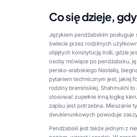
Co się dzieje, gd
Językiem pendżabskim posługuje si
świecie przez rodzimych użytkowni
objętych konstytucją Indii, gdzie 
osoby mówiące po pendżabsku, języ
persko-arabskiego Nastaliq, biegn
pytaniem technicznym jest, jakiej
rodziny bramińskiej. Shahmukhi to
stosować zupełnie inną logikę kier
zapisu jest potrzebna. Mieszani
dwukierunkowych powoduje zaszyfr
Pendżabski jest także jednym z nie