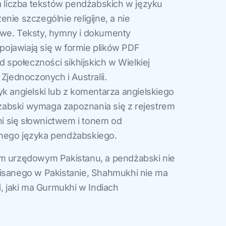
ża liczba tekstów pendżabskich w języku
nie szczególnie religijne, a nie
owe. Teksty, hymny i dokumenty
ojawiają się w formie plików PDF
społeczności sikhijskich w Wielkiej
 Zjednoczonych i Australii.
yk angielski lub z komentarza angielskiego
abski wymaga zapoznania się z rejestrem
żni się słownictwem i tonem od
nego języka pendżabskiego.
em urzędowym Pakistanu, a pendżabski nie
pisanego w Pakistanie, Shahmukhi nie ma
i, jaki ma Gurmukhi w Indiach