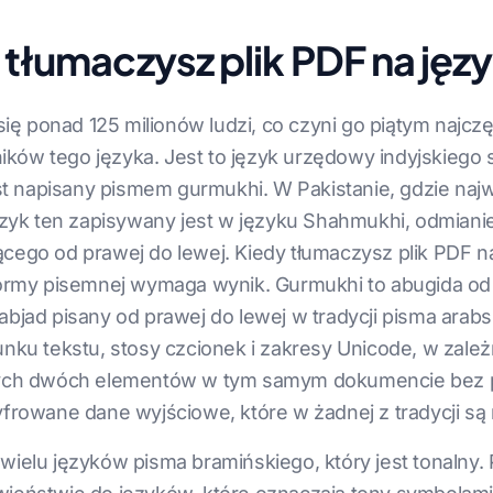
y tłumaczysz plik PDF na ję
ę ponad 125 milionów ludzi, co czyni go piątym najc
ków tego języka. Jest to język urzędowy indyjskiego 
jest napisany pismem gurmukhi. W Pakistanie, gdzie na
k ten zapisywany jest w języku Shahmukhi, odmianie 
ącego od prawej do lewej. Kiedy tłumaczysz plik PDF 
 formy pisemnej wymaga wynik. Gurmukhi to abugida o
 abjad pisany od prawej do lewej w tradycji pisma ara
unku tekstu, stosy czcionek i zakresy Unicode, w zale
e tych dwóch elementów w tym samym dokumencie bez
owane dane wyjściowe, które w żadnej z tradycji są 
wielu języków pisma bramińskiego, który jest tonalny. 