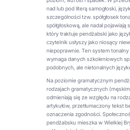
poziom, wzrost i spadek. W przec
nad lub pod literą samogłoski, ję
szczególności tzw. spółgłosek ton
spółgłoskową, ale nadal pojawiają s
który traktuje pendżabski jako języ
czytelnik usłyszy jako niosący nie
niepoprawnie. Ten system tonalny 
wymaga danych szkoleniowych spec
podobnych, ale nietonalnych język
Na poziomie gramatycznym pendżab
rodzajach gramatycznych (męskim 
odmieniają się ze względu na rodza
artykułów, przetłumaczony tekst bę
oznaczenia zgodności. Społecznoś
pendżabsku mieszka w Wielkiej Bry