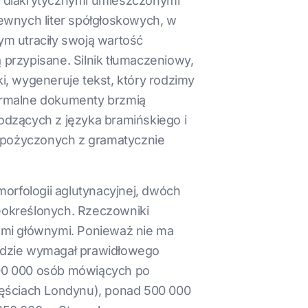
i diakrytycznymi umieszczonymi
ewnych liter spółgłoskowych, w
ym utraciły swoją wartość
ą przypisane. Silnik tłumaczeniowy,
ki, wygeneruje tekst, który rodzimy
 formalne dokumenty brzmią
odzących z języka bramińskiego i
apożyczonych z gramatycznie
rfologii aglutynacyjnej, dwóch
eokreślonych. Rzeczowniki
ikami głównymi. Ponieważ nie ma
 będzie wymagał prawidłowego
800 000 osób mówiących po
częściach Londynu), ponad 500 000