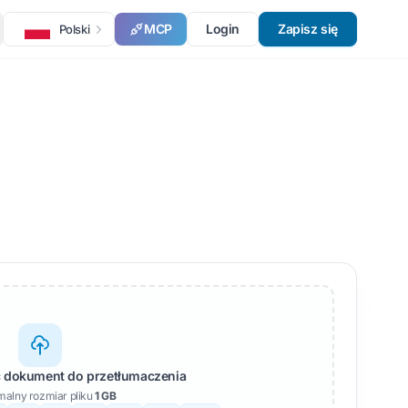
MCP
Login
Zapisz się
Polski
ść dokument do przetłumaczenia
alny rozmiar pliku
1 GB