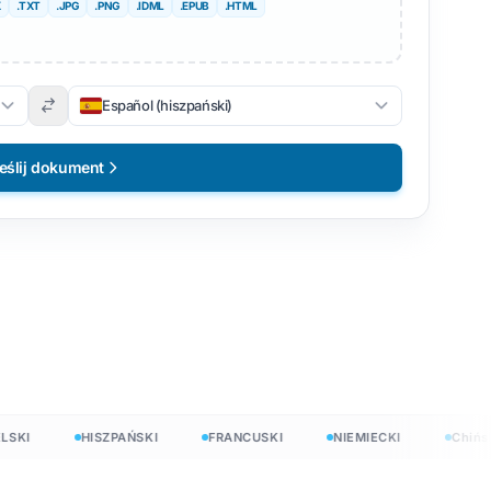
X
.TXT
.JPG
.PNG
.IDML
.EPUB
.HTML
Español (hiszpański)
eślij dokument
I
HISZPAŃSKI
FRANCUSKI
NIEMIECKI
Chiński