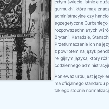
całym świecie, istnieje du
gurmukhi, które mają znacze
administracyjne czy handl
egzegetyczne Gurbaniego p
rozpowszechnianych wśród 
Brytanii, Kanadzie, Stanach
Przetłumaczenie ich na jęz
z powrotem na język pendż
religijnym języka, który ró
codziennego administracyj
Ponieważ urdu jest języki
ma oficjalnego standardu 
takiego stopnia normalizacj