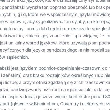
iwieństwie do języków, które oznaczają tony symbolam
zyk pendżabski wyraża ton poprzez obecność lub brak p
alnych h, g i d, które we współczesnym języku mówion
ię w pisowni, aby sygnalizować ton sylaby, do której s
k nietonalny i pomija lub błędnie umieszcza te spółgłos
właściwy ton, zmieniający znaczenie i sprawiający, że
jest unikalny wśród języków, które używają pism poch
yficznych dla języka pendżabskiego, a nie modeli z
ów sąsiednich.
ski jest językiem podmiot-dopełnienie-czasownik o mo
i żeńskim) oraz braku rodzajników określonych lub ni
j i liczbę, a przymiotniki zgadzają się z ich rzeczown
dzie bardziej zwarty niż źródło angielskie, ale nadal
ci diaspory dodają jeszcze więcej kontekstu: ponad 
tanii (głównie w Birmingham, Coventry i niektórych 