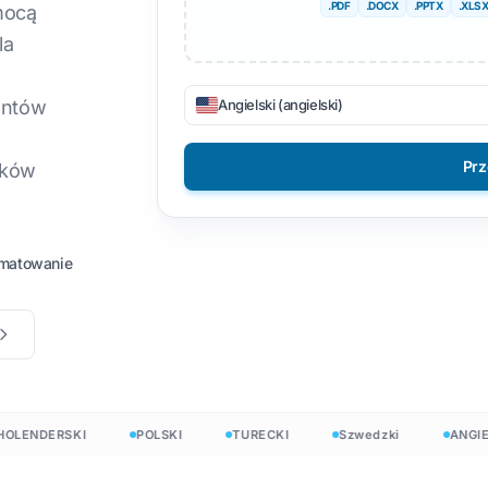
.PDF
.DOCX
.PPTX
.XLS
mocą
ików TXT
ietnamski
Filipiński
DOCX do TXT
la
ików CSV
łoski
Fiński
EPUB do PDF
ON
Angielski (angielski)
entów
lskie
Bułgarski
raiński
Język węgierski
Prz
ików
rogramie
acina
Zulus
zech
Joruba
łów
rmatowanie
landczyk
Wszystkie 120+ języków →
xcela
mong
programie
Zacznij za darmo
Zacznij za darmo
ENDERSKI
POLSKI
TURECKI
Szwedzki
ANGIELSK