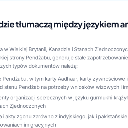
zie tłumaczą między językiem an
 Wielkiej Brytanii, Kanadzie i Stanach Zjednoczonych,
tańskiej strony Pendżabu, generuje stałe zapotrzebowa
jszych typów dokumentów należą:
e Pendżabu, w tym karty Aadhaar, karty żywnościowe i
d stanu Pendżab na potrzeby wniosków wizowych i im
nty organizacji społecznych w języku gurmukhi krąży
tanach Zjednoczonych
 i akty zgonu zarówno z indyjskiego, jak i pakistańs
powaniach imigracyjnych