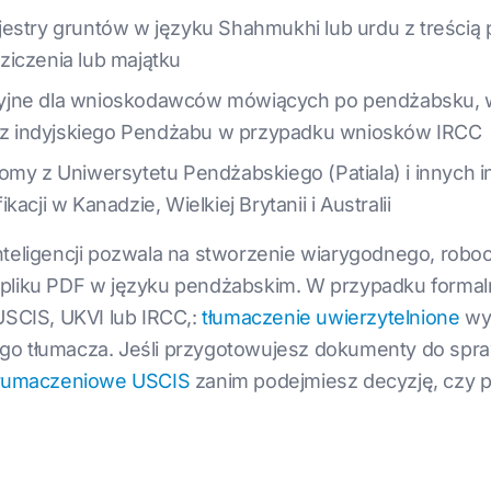
jestry gruntów w języku Shahmukhi lub urdu z treścią
ziczenia lub majątku
cyjne dla wnioskodawców mówiących po pendżabsku, 
z indyjskiego Pendżabu w przypadku wniosków IRCC
lomy z Uniwersytetu Pendżabskiego (Patiala) i innych 
acji w Kanadzie, Wielkiej Brytanii i Australii
teligencji pozwala na stworzenie wiarygodnego, roboc
 pliku PDF w języku pendżabskim. W przypadku forma
USCIS, UKVI lub IRCC,:
tłumaczenie uwierzytelnione
wym
go tłumacza. Jeśli przygotowujesz dokumenty do spra
tłumaczeniowe USCIS
zanim podejmiesz decyzję, czy pro