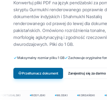
Konwertuj pliki PDF na język pendżabski za po
Tłumaczenie pl
Angielski na koreański
W
Lokalizacja gier wideo
skryptu Gurmukhi renderowanego poprawnie d
Tłumaczenie pl
dokumentów indyjskich i Shahmukhi Nastaliq
go
Angielskiego na arabski
W
e-learning
Przetłumacz JS
renderowanego od prawej do lewej dla dokum
zki
Angielski na turecki
Po
pakistańskich. Omówiono rozróżnienia tonalne,
Tłumacz HTML
Angielski na Indonezyjski
Uk
morfologię aglutynacyjną i zgodność rzeczown
Liczba słów w p
dwurodzajowych. Pliki do 1 GB.
ski
Angielski na hindi
Ł
InDesign
Angielski na urdu
C
.DOCX Licznik s
Maksymalny rozmiar pliku 1 GB
Zachowuje oryginalne fo
Ir
Liczba plików E
H
Licznik słów w 
Przetłumacz dokument
Zarejestruj się za darmo
PowerPoint
acz dokumenty w 120+ językach
 120+ językach
RTUGALSKI
ROSYJSKI
WŁOSKI
KOREAŃSKI
HOL