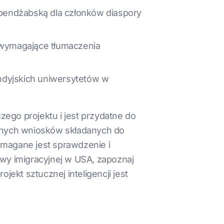
 pendżabską dla członków diaspory
wymagające tłumaczenia
indyjskich uniwersytetów w
zego projektu i jest przydatne do
lnych wniosków składanych do
agane jest sprawdzenie i
wy imigracyjnej w USA, zapoznaj
jekt sztucznej inteligencji jest