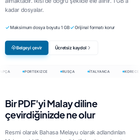
almaktadır. İkisi de doğru şekilde ele alınır. 1 GB'a
kadar dosyalar.
Maksimum dosya boyutu 1 GB
Orijinal formatı korur
Belgeyi çevir
Ücretsiz kaydol
APÇA
PORTEKIZCE
RUSÇA
İTALYANCA
KORECE
Bir PDF'yi Malay diline
çevirdiğinizde ne olur
Resmi olarak Bahasa Melayu olarak adlandırılan