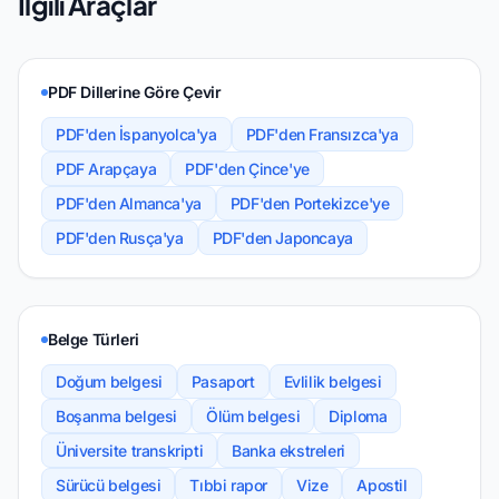
İlgili Araçlar
PDF Dillerine Göre Çevir
PDF'den İspanyolca'ya
PDF'den Fransızca'ya
PDF Arapçaya
PDF'den Çince'ye
PDF'den Almanca'ya
PDF'den Portekizce'ye
PDF'den Rusça'ya
PDF'den Japoncaya
Belge Türleri
Doğum belgesi
Pasaport
Evlilik belgesi
Boşanma belgesi
Ölüm belgesi
Diploma
Üniversite transkripti
Banka ekstreleri
Sürücü belgesi
Tıbbi rapor
Vize
Apostil