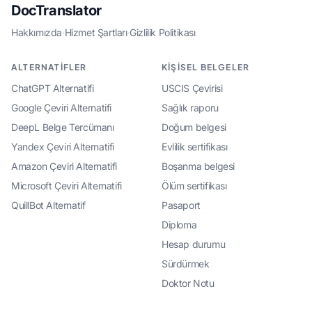
DocTranslator
Hakkımızda
·
Hizmet Şartları
·
Gizlilik Politikası
ALTERNATIFLER
KIŞISEL BELGELER
ChatGPT Alternatifi
USCIS Çevirisi
Google Çeviri Alternatifi
Sağlık raporu
DeepL Belge Tercümanı
Doğum belgesi
Yandex Çeviri Alternatifi
Evlilik sertifikası
Amazon Çeviri Alternatifi
Boşanma belgesi
Microsoft Çeviri Alternatifi
Ölüm sertifikası
QuillBot Alternatif
Pasaport
Diploma
Hesap durumu
Sürdürmek
Doktor Notu