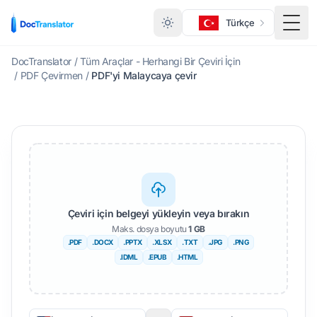
Türkçe
Menü
DocTranslator
/
Tüm Araçlar - Herhangi Bir Çeviri İçin
/
PDF Çevirmen
/
PDF'yi Malaycaya çevir
Çeviri için belgeyi yükleyin veya bırakın
Maks. dosya boyutu
1 GB
.PDF
.DOCX
.PPTX
.XLSX
.TXT
.JPG
.PNG
.IDML
.EPUB
.HTML