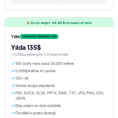
🎉 En iyi değer: 44,88 $/yıl tasarruf edin
Yıllık
TASARRUF EDİRMEK %25
Yılda 135$
~11,25$/ay, aylıka göre %25 tasarruf edin
100 sayfa veya ayda 30.000 kelime
0,005$/kelime AI çevirisi
120+ dil
Sınırsız dosya depolama
PDF, DOCX, XLSX, PPTX, IDML, TXT, JPG, PNG, CSV,
JSON
Ekip erişimi ve özel sözlükler
Öncelikli e-posta desteği