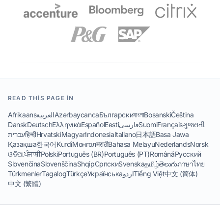
READ THIS PAGE IN
Afrikaans
العربية
Azərbaycanca
Български
বাংলা
Bosanski
Čeština
Dansk
Deutsch
Ελληνικά
Español
Eesti
فارسی
Suomi
Français
ગુજરાતી
עברית
हिन्दी
Hrvatski
Magyar
Indonesia
Italiano
日本語
Basa Jawa
Қазақша
한국어
Kurdî
Монгол
मराठी
Bahasa Melayu
Nederlands
Norsk
ଓଡିଆ
ਪੰਜਾਬੀ
Polski
Português (BR)
Português (PT)
Română
Русский
Slovenčina
Slovenščina
Shqip
Српски
Svenska
தமிழ்
తెలుగు
ภาษาไทย
Türkmenler
Tagalog
Türkçe
Українська
اردو
Tiếng Việt
中文 (简体)
中文 (繁體)