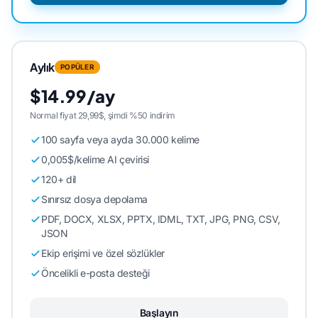
Aylık
POPÜLER
$14.99/ay
Normal fiyat 29,99$, şimdi %50 indirim
100 sayfa veya ayda 30.000 kelime
0,005$/kelime AI çevirisi
120+ dil
Sınırsız dosya depolama
PDF, DOCX, XLSX, PPTX, IDML, TXT, JPG, PNG, CSV,
JSON
Ekip erişimi ve özel sözlükler
Öncelikli e-posta desteği
Başlayın