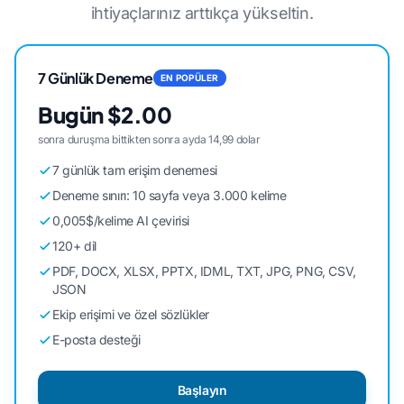
ihtiyaçlarınız arttıkça yükseltin.
7 Günlük Deneme
EN POPÜLER
Bugün $2.00
sonra duruşma bittikten sonra ayda 14,99 dolar
7 günlük tam erişim denemesi
Deneme sınırı: 10 sayfa veya 3.000 kelime
0,005$/kelime AI çevirisi
120+ dil
PDF, DOCX, XLSX, PPTX, IDML, TXT, JPG, PNG, CSV,
JSON
Ekip erişimi ve özel sözlükler
E-posta desteği
Başlayın