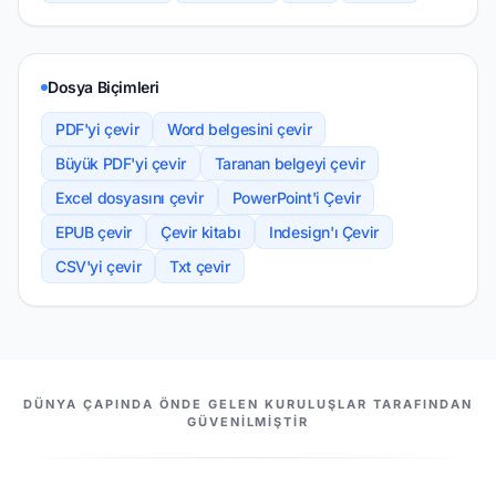
Dosya Biçimleri
PDF'yi çevir
Word belgesini çevir
Büyük PDF'yi çevir
Taranan belgeyi çevir
Excel dosyasını çevir
PowerPoint'i Çevir
EPUB çevir
Çevir kitabı
Indesign'ı Çevir
CSV'yi çevir
Txt çevir
ORTAKLARIMIZ
DÜNYA ÇAPINDA ÖNDE GELEN KURULUŞLAR TARAFINDAN
GÜVENILMIŞTIR