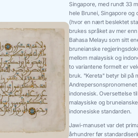
Singapore, med rundt 33 mi
hele Brunei, Singapore og 
(hvor en nært beslektet sta
brukes språket av mer enn 
Bahasa Melayu som sitt enes
bruneianske regjeringsdoku
mellom malaysisk og indone
to variantene formelt er ve
bruk. "Kereta" betyr bil på
Andrepersonspronomenet "a
indonesisk. Oversettelse t
malaysiske og bruneianske 
indonesiske standarden.
Jawi-manuset var det primæ
århundrer før standardiserin