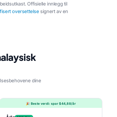
idsutkast. Offisielle innlegg til
ifisert oversettelse
signert av en
malaysisk
elsesbehovene dine
🎉 Beste verdi: spar $44,88/år