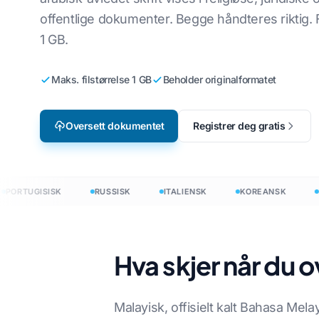
offentlige dokumenter. Begge håndteres riktig. Fi
Videospilllokalisering
Oversett CSV-f
sk
Engelsk til koreansk
1 GB.
e-læring
Oversett JSO
k
Engelsk til arabisk
Maks. filstørrelse 1 GB
Beholder originalformatet
HTML-overset
andsk
Engelsk til tyrkisk
Antall ord i I
Engelsk til indonesisk
Oversett dokumentet
Registrer deg gratis
.DOCX Word C
sisk
Engelsk til hindi
Antall Excel-fi
Engelsk til urdu
PowerPoint-or
RTUGISISK
RUSSISK
ITALIENSK
KOREANSK
NE
 til 120+ språk
Hva skjer når du o
ersett dokumenter til 120+ språk
Malayisk, offisielt kalt Bahasa Me