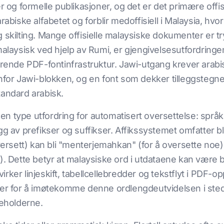
er og formelle publikasjoner, og det er det primære offi
abiske alfabetet og forblir medoffisiell i Malaysia, hvor
g skilting. Mange offisielle malaysiske dokumenter er 
alaysisk ved hjelp av Rumi, er gjengivelsesutfordringen r
terende PDF-fontinfrastruktur. Jawi-utgang krever arabi
enfor Jawi-blokken, og en font som dekker tilleggstegn
tandard arabisk.
 type utfordring for automatisert oversettelse: språket
g av prefikser og suffikser. Affikssystemet omfatter bla
oversett) kan bli "menterjemahkan" (for å oversette noe
e). Dette betyr at malaysiske ord i utdataene kan være 
rker linjeskift, tabellcellebredder og tekstflyt i PDF-o
ker for å imøtekomme denne ordlengdeutvidelsen i stede
beholderne.