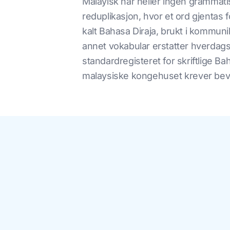
Malayisk har heller ingen grammatis
reduplikasjon, hvor et ord gjentas f
kalt Bahasa Diraja, brukt i kommun
annet vokabular erstatter hverdags
standardregisteret for skriftlige B
malaysiske kongehuset krever bevis