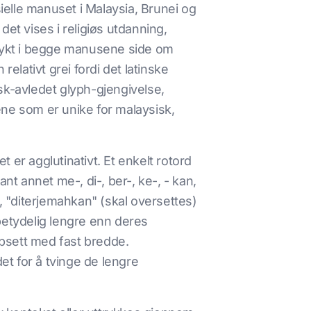
sielle manuset i Malaysia, Brunei og
 det vises i religiøs utdanning,
trykt i begge manusene side om
elativt grei fordi det latinske
sk-avledet glyph-gjengivelse,
ene som er unike for malaysisk,
 er agglutinativt. Et enkelt rotord
nt annet me-, di-, ber-, ke-, - kan,
), "diterjemahkan" (skal oversettes)
betydelig lengre enn deres
ppsett med fast bredde.
t for å tvinge de lengre