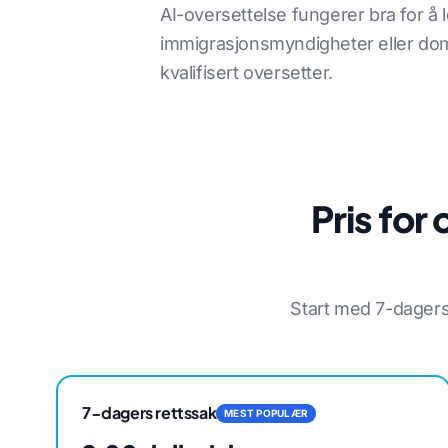
AI-oversettelse fungerer bra for å l
immigrasjonsmyndigheter eller dom
kvalifisert oversetter.
Pris for
Start med 7-dager
7-dagers rettssak
MEST POPULÆR