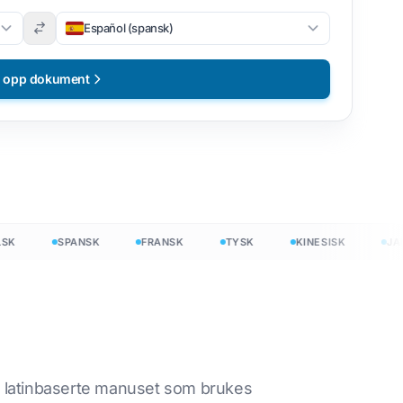
Español (spansk)
t opp dokument
SPANSK
FRANSK
TYSK
KINESISK
JAPAN
ritt
et latinbaserte manuset som brukes