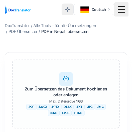
Deutsch
Menü
DocTranslator
/
Alle Tools – für alle Übersetzungen
/
PDF Übersetzer
/
PDF in Nepali übersetzen
Zum Übersetzen das Dokument hochladen
oder ablegen
Max. Dateigröße
1 GB
.PDF
.DOCX
.PPTX
.XLSX
.TXT
.JPG
.PNG
.IDML
.EPUB
.HTML