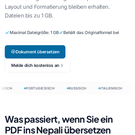
Layout und Formatierung bleiben erhalten.
Dateien bis zu 1 GB.
Maximal Dateigröße: 1 GB
Behält das Originalformat bei
Dokument übersetzen
Melde dich kostenlos an
BISCH
PORTUGIESISCH
RUSSISCH
ITALIENISCH
Was passiert, wenn Sie ein
PDF ins Nepali übersetzen