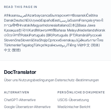
READ THIS PAGE IN
Afrikaans
العربية
Azərbaycanca
Български
বাংলা
Bosanski
Čeština
Dansk
Deutsch
Ελληνικά
Español
Eesti
فارسی
Suomi
Français
ગુજરાતી
עברית
हिन्दी
Hrvatski
Magyar
Indonesia
Italiano
日本語
Basa Jawa
Қазақша
한국어
Kurdî
Монгол
मराठी
Bahasa Melayu
Nederlands
Norsk
ଓଡିଆ
ਪੰਜਾਬੀ
Polski
Português (BR)
Português (PT)
Română
Русский
Slovenčina
Slovenščina
Shqip
Српски
Svenska
தமிழ்
తెలుగు
ภาษาไทย
Türkmenler
Tagalog
Türkçe
Українська
اردو
Tiếng Việt
中文 (简体)
中文 (繁體)
DocTranslator
Über uns
·
Nutzungsbedingungen
·
Datenschutz-Bestimmungen
ALTERNATIVEN
PERSÖNLICHE DOKUMENTE
ChatGPT-Alternative
USCIS-Übersetzung
Google Übersetzer-Alternative
Medizinischer Bericht