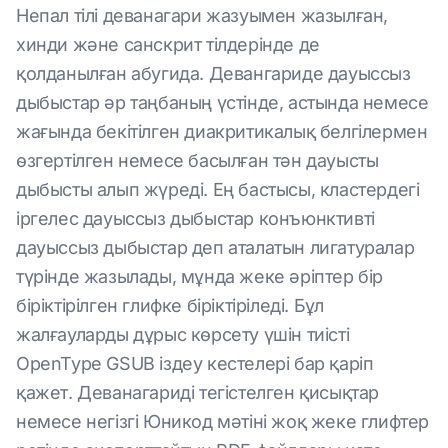
Непал тілі деванагари жазуымен жазылған,
хинди және санскрит тілдерінде де
қолданылған абугида. Девангариде дауыссыз
дыбыстар әр таңбаның үстінде, астында немесе
жағында бекітілген диакритикалық белгілермен
өзгертілген немесе басылған тән дауысты
дыбысты алып жүреді. Ең бастысы, кластердегі
іргелес дауыссыз дыбыстар конъюнктивті
дауыссыз дыбыстар деп аталатын лигатуралар
түрінде жазылады, мұнда жеке әріптер бір
біріктірілген глифке біріктіріледі. Бұл
жалғауларды дұрыс көрсету үшін тиісті
OpenType GSUB іздеу кестелері бар қаріп
қажет. Деванагариді тегістелген қисықтар
немесе негізгі Юникод мәтіні жоқ жеке глифтер