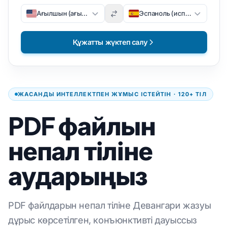
Ағылшын (ағылшын)
Эспаноль (испан)
Құжатты жүктеп салу
ЖАСАНДЫ ИНТЕЛЛЕКТПЕН ЖҰМЫС ІСТЕЙТІН · 120+ ТІЛ
PDF файлын
непал тіліне
аударыңыз
PDF файлдарын непал тіліне Девангари жазуы
дұрыс көрсетілген, конъюнктивті дауыссыз