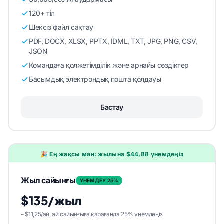
120+ тіл
Шексіз файл сақтау
PDF, DOCX, XLSX, PPTX, IDML, TXT, JPG, PNG, CSV,
JSON
Командаға қолжетімділік және арнайы сөздіктер
Басымдық электрондық пошта қолдауы
Бастау
🎉 Ең жақсы мән: жылына $44,88 үнемдеңіз
Жыл сайынғы
ҮНЕМДЕУ 25%
$135/жыл
~$11,25/ай, ай сайынғыға қарағанда 25% үнемдеңіз