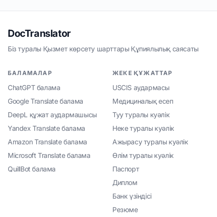
DocTranslator
Біз туралы
·
Қызмет көрсету шарттары
·
Құпиялылық саясаты
БАЛАМАЛАР
ЖЕКЕ ҚҰЖАТТАР
ChatGPT балама
USCIS аудармасы
Google Translate балама
Медициналық есеп
DeepL құжат аудармашысы
Туу туралы куәлік
Yandex Translate балама
Неке туралы куәлік
Amazon Translate балама
Ажырасу туралы куәлік
Microsoft Translate балама
Өлім туралы куәлік
QuillBot балама
Паспорт
Диплом
Банк үзіндісі
Резюме