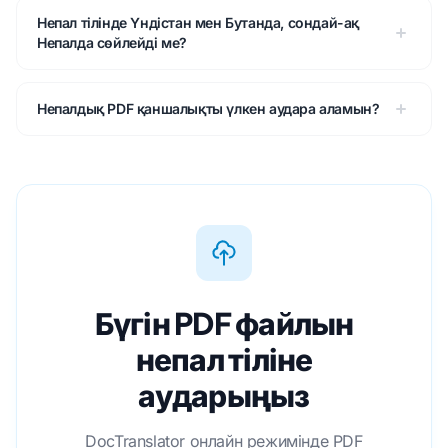
Непал тілінде Үндістан мен Бутанда, сондай-ақ
Непалда сөйлейді ме?
Непалдық PDF қаншалықты үлкен аудара аламын?
Бүгін PDF файлын
непал тіліне
аударыңыз
DocTranslator онлайн режимінде PDF