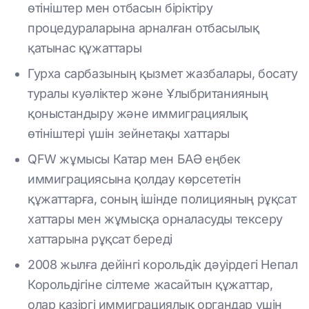
өтініштер мен отбасын біріктіру
процедураларына арналған отбасылық
қатынас құжаттары
Гурха сарбазының қызмет жазбалары, босату
туралы куәліктер және Ұлыбританияның
қоныстандыру және иммиграциялық
өтініштері үшін зейнетақы хаттары
QFW жұмысы Катар мен БАӘ еңбек
иммиграциясына қолдау көрсететін
құжаттарға, соның ішінде полицияның рұқсат
хаттары мен жұмысқа орналасуды тексеру
хаттарына рұқсат береді
2008 жылға дейінгі корольдік дәуірдегі Непал
Корольдігіне сілтеме жасайтын құжаттар,
олар қазіргі иммиграциялық органдар үшін