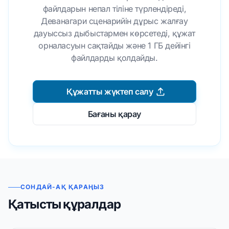
файлдарын непал тіліне түрлендіреді,
Деванагари сценарийін дұрыс жалғау
дауыссыз дыбыстармен көрсетеді, құжат
орналасуын сақтайды және 1 ГБ дейінгі
файлдарды қолдайды.
Құжатты жүктеп салу
Бағаны қарау
СОНДАЙ-АҚ ҚАРАҢЫЗ
Қатысты құралдар