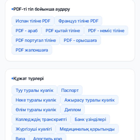
PDF-ті тіл бойынша аудару
Испан тіліне PDF
Француз тіліне PDF
PDF - араб
PDF қытай тіліне
PDF - неміс тіліне
PDF португал тіліне
PDF - орысшаға
PDF жапоншаға
Құжат түрлері
Туу туралы куәлік
Паспорт
Неке туралы куәлік
Ажырасу туралы куәлік
Өлім туралы куәлік
Диплом
Колледждің транскрипті
Банк үзінділері
Жүргізуші куәлігі
Медициналық қорытынды
Виза
Апостиль қою