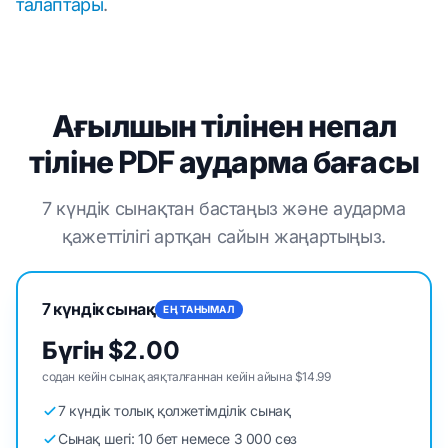
талаптары
.
Ағылшын тілінен непал
тіліне PDF аударма бағасы
7 күндік сынақтан бастаңыз және аударма
қажеттілігі артқан сайын жаңартыңыз.
7 күндік сынақ
ЕҢ ТАНЫМАЛ
Бүгін $2.00
содан кейін сынақ аяқталғаннан кейін айына $14.99
7 күндік толық қолжетімділік сынақ
Сынақ шегі: 10 бет немесе 3 000 сөз