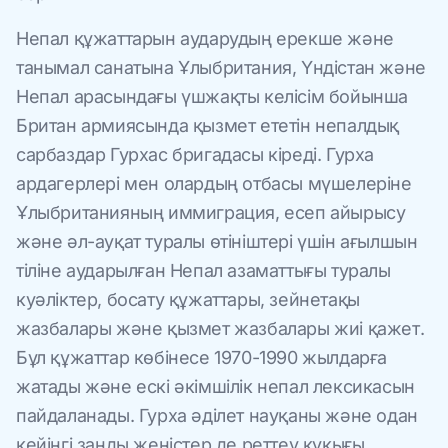
Непал құжаттарын аударудың ерекше және
танымал санатына Ұлыбритания, Үндістан және
Непал арасындағы үшжақты келісім бойынша
Британ армиясында қызмет ететін непалдық
сарбаздар Гурхас бригадасы кіреді. Гурха
ардагерлері мен олардың отбасы мүшелеріне
Ұлыбританияның иммиграция, есеп айырысу
және әл-ауқат туралы өтініштері үшін ағылшын
тіліне аударылған Непал азаматтығы туралы
куәліктер, босату құжаттары, зейнетақы
жазбалары және қызмет жазбалары жиі қажет.
Бұл құжаттар көбінесе 1970-1990 жылдарға
жатады және ескі әкімшілік непал лексикасын
пайдаланады. Гурха әділет науқаны және одан
кейінгі заңды жеңістер де реттеу құқығы