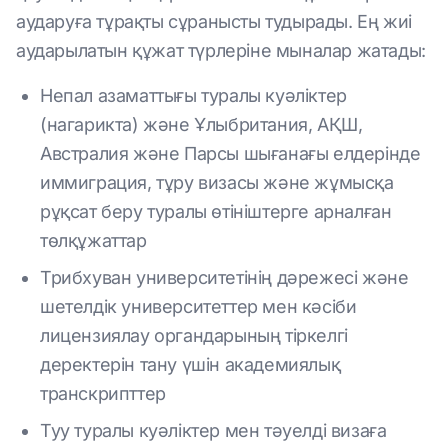
аударуға тұрақты сұранысты тудырады. Ең жиі
аударылатын құжат түрлеріне мыналар жатады:
Непал азаматтығы туралы куәліктер
(нагарикта) және Ұлыбритания, АҚШ,
Австралия және Парсы шығанағы елдерінде
иммиграция, тұру визасы және жұмысқа
рұқсат беру туралы өтініштерге арналған
төлқұжаттар
Трибхуван университетінің дәрежесі және
шетелдік университеттер мен кәсіби
лицензиялау органдарының тіркелгі
деректерін тану үшін академиялық
транскрипттер
Туу туралы куәліктер мен тәуелді визаға