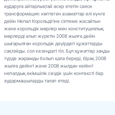
аударуға айтарлықтай әсер ететін саяси
трансформация: көптеген азаматтар әлі күнге
дейін Непал Корольдігіне сілтеме жасайтын
және корольдік мөрлер мен конституциялық
мөрлерді алып жүретін 2008 жылға дейін
шығарылған корольдік дәуірдегі құжаттарды
сақтайды. сол кезеңдегі тіл. Бұл құжаттар заңды
түрде жарамды болып қала береді, бірақ 2008
жылға дейінгі және 2008 жылдан кейінгі
непалдық әкімшілік сөздік үшін контексті бар
аудармашыларды талап етеді.