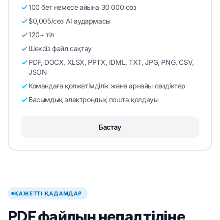
100 бет немесе айына 30 000 сөз
$0,005/сөз AI аудармасы
120+ тіл
Шексіз файл сақтау
PDF, DOCX, XLSX, PPTX, IDML, TXT, JPG, PNG, CSV,
JSON
Командаға қолжетімділік және арнайы сөздіктер
Басымдық электрондық пошта қолдауы
Бастау
ҚАЖЕТТІ ҚАДАМДАР
PDF файлын непал тіліне