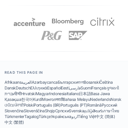
READ THIS PAGE IN
Afrikaans
العربية
Azərbaycanca
Български
বাংলা
Bosanski
Čeština
Dansk
Deutsch
Ελληνικά
Español
Eesti
فارسی
Suomi
Français
ગુજરાતી
עברית
हिन्दी
Hrvatski
Magyar
Indonesia
Italiano
日本語
Basa Jawa
Қазақша
한국어
Kurdî
Монгол
मराठी
Bahasa Melayu
Nederlands
Norsk
ଓଡିଆ
ਪੰਜਾਬੀ
Polski
Português (BR)
Português (PT)
Română
Русский
Slovenčina
Slovenščina
Shqip
Српски
Svenska
தமிழ்
తెలుగు
ภาษาไทย
Türkmenler
Tagalog
Türkçe
Українська
اردو
Tiếng Việt
中文 (简体)
中文 (繁體)