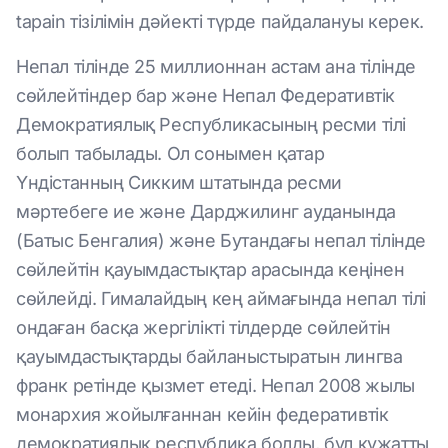
tapain тізілімін дәйекті түрде пайдалануы керек.
Непал тілінде 25 миллионнан астам ана тілінде
сөйлейтіндер бар және Непал Федеративтік
Демократиялық Республикасының ресми тілі
болып табылады. Ол сонымен қатар
Үндістанның Сикким штатында ресми
мәртебеге ие және Дарджилинг ауданында
(Батыс Бенгалия) және Бутандағы непал тілінде
сөйлейтін қауымдастықтар арасында кеңінен
сөйлейді. Гималайдың кең аймағында непал тілі
ондаған басқа жергілікті тілдерде сөйлейтін
қауымдастықтарды байланыстыратын лингва
франк ретінде қызмет етеді. Непал 2008 жылы
монархия жойылғаннан кейін федеративтік
демократиялық республика болды, бұл құжатты