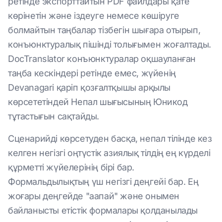
ретінде экспорттайтын PDF файлдары қате
көрінетін және іздеуге немесе көшіруге
болмайтын таңбалар тізбегін шығара отырып,
конъюнктуралық пішінді толығымен жоғалтады.
DocTranslator конъюнктуралар оқшауланған
таңба кескіндері ретінде емес, жүйенің
Devanagari қаріп қозғалтқышы арқылы
көрсететіндей Непал шығысының Юникод
тұтастығын сақтайды.
Сценарийді көрсетуден басқа, непал тілінде кез
келген негізгі оңтүстік азиялық тілдің ең күрделі
құрметті жүйелерінің бірі бар.
Формальдылықтың үш негізгі деңгейі бар. Ең
жоғары деңгейде "аапай" және онымен
байланысты етістік формалары қолданылады