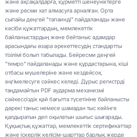
және ақсақалдарға, құрметті шенеуніктерге
және ресми хат алмасуға арналған. Орта
сыпайы деңгей "тапаинді" пайдаланады және
кәсіби құжаттардың, мемлекеттік
байланыстардың және бейтаныс адамдар
арасындағы өзара әрекеттесудің стандартты
тізілімі болып табылады. Бейресми деңгей
"тимро" пайдаланады және құрдастарына, кіші
отбасы мүшелеріне және кездейсоқ
әңгімелесуге сәйкес келеді. Дұрыс регистрді
таңдамайтын PDF аударма механизмі
сәйкессіздік қай бағытта түсетініне байланысты
дөрекі таныс немесе шамадан тыс кейінге
қалдыратын деп оқылатын шығыс шығарады.
Құқықтық құжаттар, мемлекеттік сертификаттар
және іскерлік келісім-шарттар барлық жерде