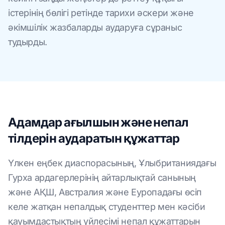
істерінің бөлігі ретінде тарихи әскери және
әкімшілік жазбаларды аударуға сұраныс
тудырды.
Адамдар ағылшын және непал
тілдерін аударатын құжаттар
Үлкен еңбек диаспорасының, Ұлыбританиядағы
Гурха ардагерлерінің айтарлықтай санының
және АҚШ, Австралия және Еуропадағы өсіп
келе жатқан непалдық студенттер мен кәсіби
қауымдастықтың үйлесімі непал құжаттарын