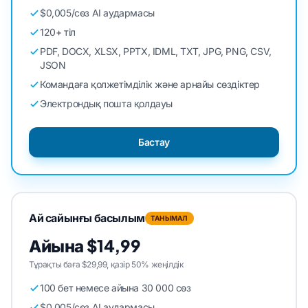
$0,005/сөз AI аудармасы
120+ тіл
PDF, DOCX, XLSX, PPTX, IDML, TXT, JPG, PNG, CSV,
JSON
Командаға қолжетімділік және арнайы сөздіктер
Электрондық пошта қолдауы
Бастау
Ай сайынғы басылым
ТАНЫМАЛ
Айына $14,99
Тұрақты баға $29,99, қазір 50% жеңілдік
100 бет немесе айына 30 000 сөз
$0,005/сөз AI аудармасы