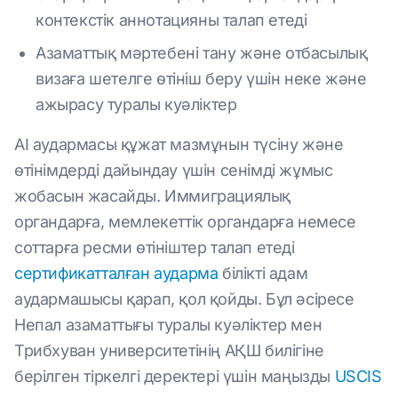
контекстік аннотацияны талап етеді
Азаматтық мәртебені тану және отбасылық
визаға шетелге өтініш беру үшін неке және
ажырасу туралы куәліктер
AI аудармасы құжат мазмұнын түсіну және
өтінімдерді дайындау үшін сенімді жұмыс
жобасын жасайды. Иммиграциялық
органдарға, мемлекеттік органдарға немесе
соттарға ресми өтініштер талап етеді
сертификатталған аударма
білікті адам
аудармашысы қарап, қол қойды. Бұл әсіресе
Непал азаматтығы туралы куәліктер мен
Трибхуван университетінің АҚШ билігіне
берілген тіркелгі деректері үшін маңызды
USCIS