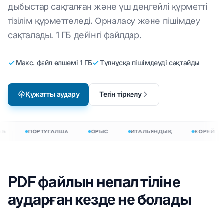
дыбыстар сақталған және үш деңгейлі құрметті
тізілім құрметтеледі. Орналасу және пішімдеу
сақталады. 1 ГБ дейінгі файлдар.
Макс. файл өлшемі 1 ГБ
Түпнұсқа пішімдеуді сақтайды
Құжатты аудару
Тегін тіркелу
Б
ПОРТУГАЛША
ОРЫС
ИТАЛЬЯНДЫҚ
КОРЕЙ
PDF файлын непал тіліне
аударған кезде не болады