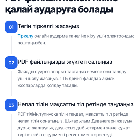
қалай аударуға болады
Тегін тіркелгі жасаңыз
01
Тіркелу
онлайн аударма панеліне кіру үшін электрондық
поштаңызбен.
PDF файлыңызды жүктеп салыңыз
02
Файлды сүйреп апарып тастаңыз немесе оны таңдау
үшін шолу жасаңыз. 1 ГБ дейінгі файлдар ақылы
жоспарларда қолдау табады.
Непал тілін мақсатты тіл ретінде таңдаңыз
03
PDF тілінің түпнұсқа тілін таңдап, мақсатты тіл ретінде
непал тілін орнатыңыз. Шығарылым Деванагари жазуын
дұрыс жалғаулық дауыссыз дыбыстармен және құжат
түріне сәйкес құрметті регистрмен көрсетеді.