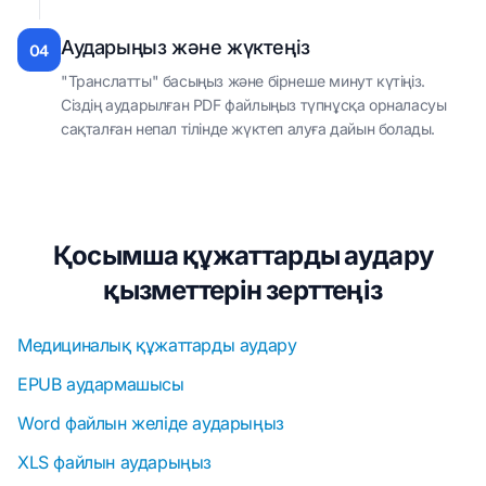
Аударыңыз және жүктеңіз
04
"Транслатты" басыңыз және бірнеше минут күтіңіз.
Сіздің аударылған PDF файлыңыз түпнұсқа орналасуы
сақталған непал тілінде жүктеп алуға дайын болады.
Қосымша құжаттарды аудару
қызметтерін зерттеңіз
Медициналық құжаттарды аудару
EPUB аудармашысы
Word файлын желіде аударыңыз
XLS файлын аударыңыз