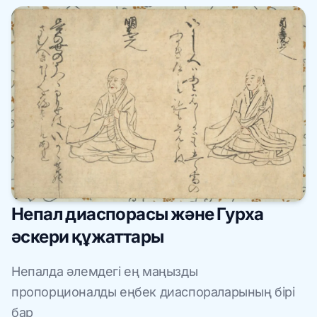
Непал диаспорасы және Гурха
әскери құжаттары
Непалда әлемдегі ең маңызды
пропорционалды еңбек диаспораларының бірі
бар