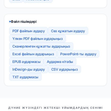
Файл пішімдері
PDF файлын аудару
Сөз құжатын аудару
Үлкен PDF файлын аударыңыз
Сканерленген құжатты аударыңыз
Excel файлын аударыңыз
PowerPoint-ты аудару
EPUB аудармасы
Аударма кітабы
InDesign-ды аудару
CSV аударыңыз
TXT аудармасы
БІЗДІҢ СЕРІКТЕСТЕР
ДҮНИЕ ЖҮЗІНДЕГІ ЖЕТЕКШІ ҰЙЫМДАРДЫҢ СЕНІМІ