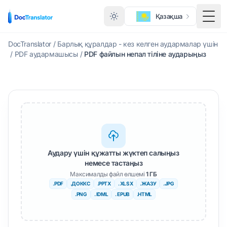
Қазақша
Мәзі
DocTranslator
/
Барлық құралдар - кез келген аудармалар үшін
/
PDF аудармашысы
/
PDF файлын непал тіліне аударыңыз
Аудару үшін құжатты жүктеп салыңыз
немесе тастаңыз
Максималды файл өлшемі
1 ГБ
.PDF
.ДОККС
.PPTX
. XLSX
.ЖАЗУ
.JPG
.PNG
. IDML
. EPUB
.HTML