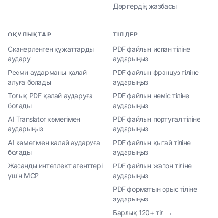
Дәрігердің жазбасы
ОҚУЛЫҚТАР
ТІЛДЕР
Сканерленген құжаттарды
PDF файлын испан тіліне
аудару
аударыңыз
Ресми аударманы қалай
PDF файлын француз тіліне
алуға болады
аударыңыз
Толық PDF қалай аударуға
PDF файлын неміс тіліне
болады
аударыңыз
AI Translator көмегімен
PDF файлын португал тіліне
аударыңыз
аударыңыз
AI көмегімен қалай аударуға
PDF файлын қытай тіліне
болады
аударыңыз
Жасанды интеллект агенттері
PDF файлын жапон тіліне
үшін MCP
аударыңыз
PDF форматын орыс тіліне
аударыңыз
Барлық 120+ тіл →