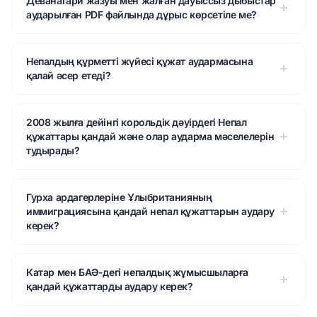
Деванагари жазуы мен жалған дауыссыз дыбыстар
аударылған PDF файлында дұрыс көрсетіле ме?
Непалдың құрметті жүйесі құжат аудармасына
қалай әсер етеді?
2008 жылға дейінгі корольдік дәуірдегі Непал
құжаттары қандай және олар аударма мәселелерін
тудырады?
Гурха ардагерлеріне Ұлыбританияның
иммиграциясына қандай непал құжаттарын аудару
керек?
Катар мен БАӘ-дегі непалдық жұмысшыларға
қандай құжаттарды аудару керек?