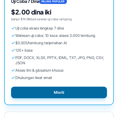
Uji Coba 7 Dina
PALING POPULER
$2.00 dina iki
banjur $14.99/sasi sawise uji coba rampung
Uji coba akses lengkap 7 dina
Watesan uji coba: 10 kaca utawa 3.000 tembung
$0.005/tembung terjemahan AI
120+ basa
PDF, DOCX, XLSX, PPTX, IDML, TXT, JPG, PNG, CSV,
JSON
Akses tim & glosarium khusus
Dhukungan liwat email
Miwiti