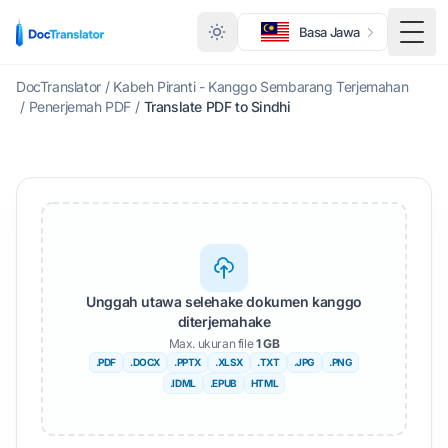
Basa Jawa
Togg
DocTranslator
/
Kabeh Piranti - Kanggo Sembarang Terjemahan
/
Penerjemah PDF
/
Translate PDF to Sindhi
Unggah utawa selehake dokumen kanggo
diterjemahake
Max. ukuran file
1 GB
.PDF
.DOCX
.PPTX
.XLSX
.TXT
.JPG
.PNG
.IDML
.EPUB
HTML