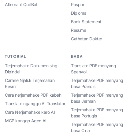
Alternatif QuillBot
Paspor
Diploma
Bank Statement
Resume
Cathetan Dokter
TUTORIAL
BASA
Terjemahake Dokumen sing
Translate PDF menyang
Dipindai
Spanyol
Carane Njaluk Terjemahan
Terjemahake PDF menyang
Resmi
basa Prancis
Cara nerjemahake PDF kabeh
Terjemahake PDF menyang
basa Jerman
Translate nganggo AI Translator
Terjemahake PDF menyang
Cara Nerjemahake karo AI
basa Portugis
MCP kanggo Agen AI
Terjemahake PDF menyang
basa Cina