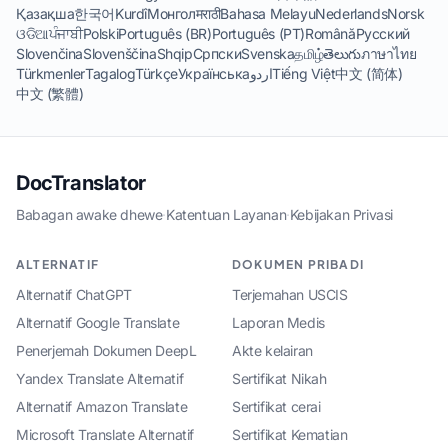
Қазақша
한국어
Kurdî
Монгол
मराठी
Bahasa Melayu
Nederlands
Norsk
ଓଡିଆ
ਪੰਜਾਬੀ
Polski
Português (BR)
Português (PT)
Română
Русский
Slovenčina
Slovenščina
Shqip
Српски
Svenska
தமிழ்
తెలుగు
ภาษาไทย
Türkmenler
Tagalog
Türkçe
Українська
اردو
Tiếng Việt
中文 (简体)
中文 (繁體)
DocTranslator
Babagan awake dhewe
·
Katentuan Layanan
·
Kebijakan Privasi
ALTERNATIF
DOKUMEN PRIBADI
Alternatif ChatGPT
Terjemahan USCIS
Alternatif Google Translate
Laporan Medis
Penerjemah Dokumen DeepL
Akte kelairan
Yandex Translate Alternatif
Sertifikat Nikah
Alternatif Amazon Translate
Sertifikat cerai
Microsoft Translate Alternatif
Sertifikat Kematian