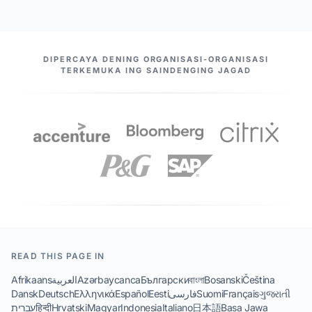
MITRA KITA
DIPERCAYA DENING ORGANISASI-ORGANISASI
TERKEMUKA ING SAINDENGING JAGAD
READ THIS PAGE IN
Afrikaans
العربية
Azərbaycanca
Български
বাংলা
Bosanski
Čeština
Dansk
Deutsch
Ελληνικά
Español
Eesti
فارسی
Suomi
Français
ગુજરાતી
עברית
हिन्दी
Hrvatski
Magyar
Indonesia
Italiano
日本語
Basa Jawa