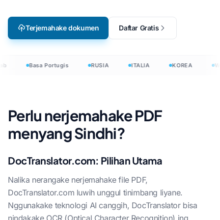
Terjemahake dokumen
Daftar Gratis
ab
Basa Portugis
RUSIA
ITALIA
KOREA
W
Perlu nerjemahake PDF
menyang Sindhi?
DocTranslator.com: Pilihan Utama
Nalika nerangake nerjemahake file PDF,
DocTranslator.com luwih unggul tinimbang liyane.
Nggunakake teknologi AI canggih, DocTranslator bisa
nindakake OCR (Optical Character Recognition) ing