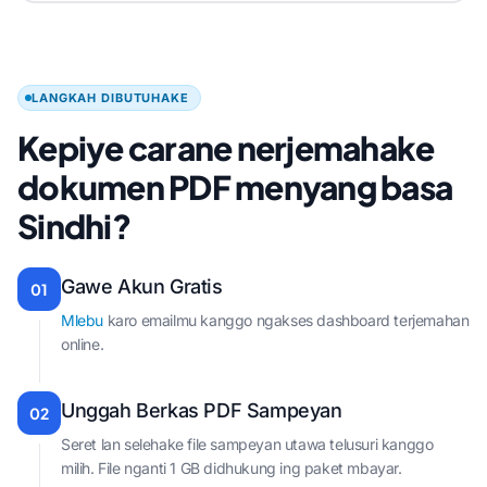
LANGKAH DIBUTUHAKE
Kepiye carane nerjemahake
dokumen PDF menyang basa
Sindhi?
Gawe Akun Gratis
01
Mlebu
karo emailmu kanggo ngakses dashboard terjemahan
online.
Unggah Berkas PDF Sampeyan
02
Seret lan selehake file sampeyan utawa telusuri kanggo
milih. File nganti 1 GB didhukung ing paket mbayar.