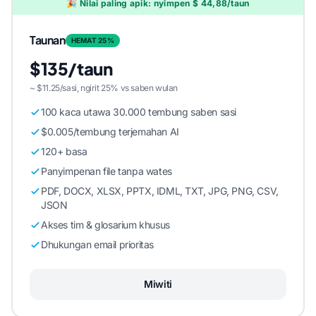
🎉 Nilai paling apik: nyimpen $ 44,88/taun
Taunan
HEMAT 25%
$135/taun
~ $11.25/sasi, ngirit 25% vs saben wulan
100 kaca utawa 30.000 tembung saben sasi
$0.005/tembung terjemahan AI
120+ basa
Panyimpenan file tanpa wates
PDF, DOCX, XLSX, PPTX, IDML, TXT, JPG, PNG, CSV,
JSON
Akses tim & glosarium khusus
Dhukungan email prioritas
Miwiti