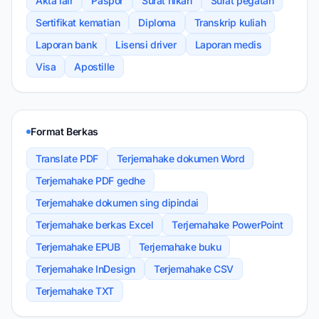
Akta lair
Paspor
Surat nikah
Surat pegatan
Sertifikat kematian
Diploma
Transkrip kuliah
Laporan bank
Lisensi driver
Laporan medis
Visa
Apostille
Format Berkas
Translate PDF
Terjemahake dokumen Word
Terjemahake PDF gedhe
Terjemahake dokumen sing dipindai
Terjemahake berkas Excel
Terjemahake PowerPoint
Terjemahake EPUB
Terjemahake buku
Terjemahake InDesign
Terjemahake CSV
Terjemahake TXT