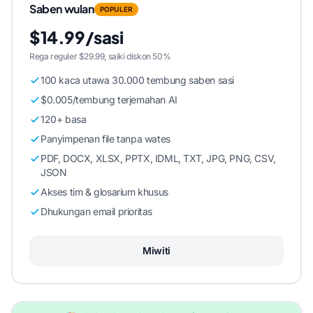
Saben wulan
POPULER
$14.99/sasi
Rega reguler $29.99, saiki diskon 50%
100 kaca utawa 30.000 tembung saben sasi
$0.005/tembung terjemahan AI
120+ basa
Panyimpenan file tanpa wates
PDF, DOCX, XLSX, PPTX, IDML, TXT, JPG, PNG, CSV,
JSON
Akses tim & glosarium khusus
Dhukungan email prioritas
Miwiti