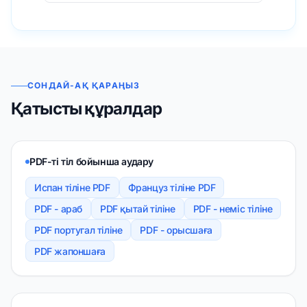
СОНДАЙ-АҚ ҚАРАҢЫЗ
Қатысты құралдар
PDF-ті тіл бойынша аудару
Испан тіліне PDF
Француз тіліне PDF
PDF - араб
PDF қытай тіліне
PDF - неміс тіліне
PDF португал тіліне
PDF - орысшаға
PDF жапоншаға