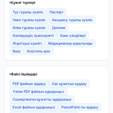
Құжат түрлері
Туу туралы куәлік
Паспорт
Неке туралы куәлік
Ажырасу туралы куәлік
Өлім туралы куәлік
Диплом
Колледждің транскрипті
Банк үзінділері
Жүргізуші куәлігі
Медициналық қорытынды
Виза
Апостиль қою
Файл пішімдері
PDF файлын аудару
Сөз құжатын аудару
Үлкен PDF файлын аударыңыз
Сканерленген құжатты аударыңыз
Excel файлын аударыңыз
PowerPoint-ты аудару