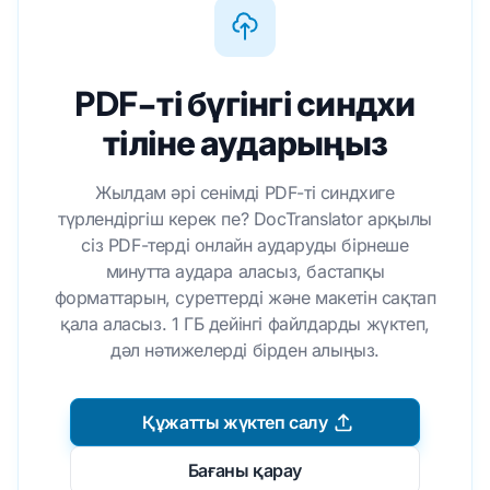
PDF-ті бүгінгі синдхи
тіліне аударыңыз
Жылдам әрі сенімді PDF-ті синдхиге
түрлендіргіш керек пе? DocTranslator арқылы
сіз PDF-терді онлайн аударуды бірнеше
минутта аудара аласыз, бастапқы
форматтарын, суреттерді және макетін сақтап
қала аласыз. 1 ГБ дейінгі файлдарды жүктеп,
дәл нәтижелерді бірден алыңыз.
Құжатты жүктеп салу
Бағаны қарау