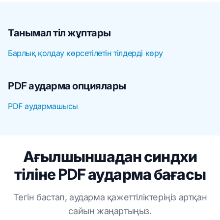
Танымал тіл жұптары
Барлық қолдау көрсетілетін тілдерді көру
PDF аударма опциялары
PDF аудармашысы
Ағылшыншадан синдхи
тіліне PDF аударма бағасы
Тегін бастап, аударма қажеттіліктеріңіз артқан
сайын жаңартыңыз.