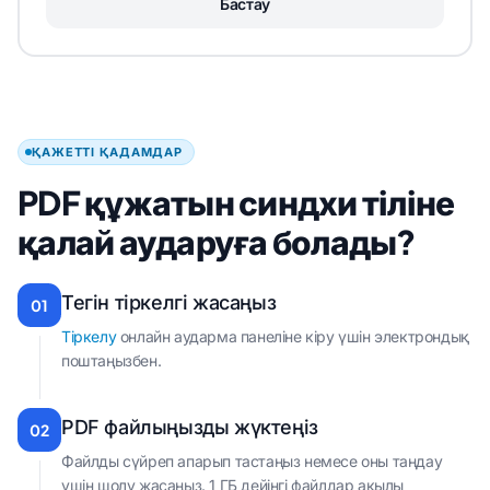
Бастау
ҚАЖЕТТІ ҚАДАМДАР
PDF құжатын синдхи тіліне
қалай аударуға болады?
Тегін тіркелгі жасаңыз
01
Тіркелу
онлайн аударма панеліне кіру үшін электрондық
поштаңызбен.
PDF файлыңызды жүктеңіз
02
Файлды сүйреп апарып тастаңыз немесе оны таңдау
үшін шолу жасаңыз. 1 ГБ дейінгі файлдар ақылы