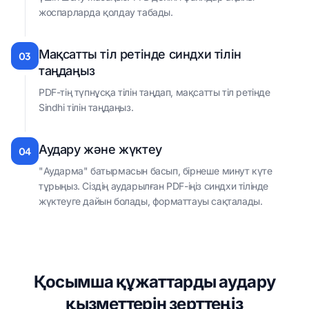
жоспарларда қолдау табады.
Мақсатты тіл ретінде синдхи тілін
03
таңдаңыз
PDF-тің түпнұсқа тілін таңдап, мақсатты тіл ретінде
Sindhi тілін таңдаңыз.
Аудару және жүктеу
04
"Аударма" батырмасын басып, бірнеше минут күте
тұрыңыз. Сіздің аударылған PDF-іңіз синдхи тілінде
жүктеуге дайын болады, форматтауы сақталады.
Қосымша құжаттарды аудару
қызметтерін зерттеңіз