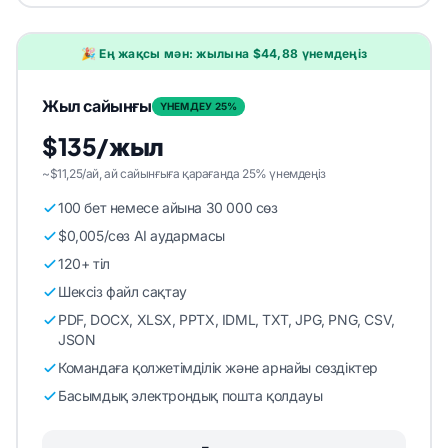
🎉 Ең жақсы мән: жылына $44,88 үнемдеңіз
Жыл сайынғы
ҮНЕМДЕУ 25%
$135/жыл
~$11,25/ай, ай сайынғыға қарағанда 25% үнемдеңіз
100 бет немесе айына 30 000 сөз
$0,005/сөз AI аудармасы
120+ тіл
Шексіз файл сақтау
PDF, DOCX, XLSX, PPTX, IDML, TXT, JPG, PNG, CSV,
JSON
Командаға қолжетімділік және арнайы сөздіктер
Басымдық электрондық пошта қолдауы