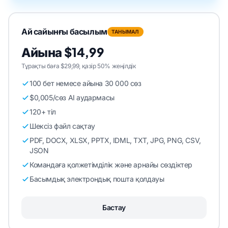
Ай сайынғы басылым
ТАНЫМАЛ
Айына $14,99
Тұрақты баға $29,99, қазір 50% жеңілдік
100 бет немесе айына 30 000 сөз
$0,005/сөз AI аудармасы
120+ тіл
Шексіз файл сақтау
PDF, DOCX, XLSX, PPTX, IDML, TXT, JPG, PNG, CSV,
JSON
Командаға қолжетімділік және арнайы сөздіктер
Басымдық электрондық пошта қолдауы
Бастау