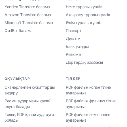
Yandex Translate балама
Неке туралы куәлік
Amazon Translate балама
Ажырасу туралы куәлік
Microsoft Translate балама
Өлім туралы куәлік
QuillBot балама
Паспорт
Диплом
Банк үзіндісі
Резюме
Дәрігердің жазбасы
ОҚУЛЫҚТАР
ТІЛДЕР
Сканерленген құжаттарды
PDF файлын испан тіліне
аудару
аударыңыз
Ресми аударманы қалай
PDF файлын француз тіліне
алуға болады
аударыңыз
Толық PDF қалай аударуға
PDF файлын неміс тіліне
болады
аударыңыз