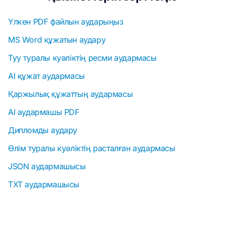
Үлкен PDF файлын аударыңыз
MS Word құжатын аудару
Туу туралы куәліктің ресми аудармасы
AI құжат аудармасы
Қаржылық құжаттың аудармасы
AI аудармашы PDF
Дипломды аудару
Өлім туралы куәліктің расталған аудармасы
JSON аудармашысы
TXT аудармашысы