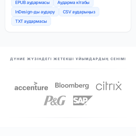
EPUB аудармасы
Аударма кітабы
InDesign-ды аудару
CSV аударыңыз
TXT аудармасы
БІЗДІҢ СЕРІКТЕСТЕР
ДҮНИЕ ЖҮЗІНДЕГІ ЖЕТЕКШІ ҰЙЫМДАРДЫҢ СЕНІМІ