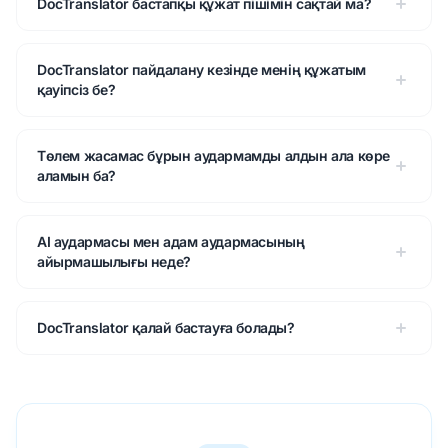
DocTranslator бастапқы құжат пішімін сақтай ма?
DocTranslator пайдалану кезінде менің құжатым
қауіпсіз бе?
Төлем жасамас бұрын аудармамды алдын ала көре
аламын ба?
AI аудармасы мен адам аудармасының
айырмашылығы неде?
DocTranslator қалай бастауға болады?