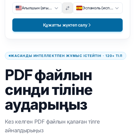
Ағылшын (ағылшын)
Эспаноль (испан)
Құжатты жүктеп салу
ЖАСАНДЫ ИНТЕЛЛЕКТПЕН ЖҰМЫС ІСТЕЙТІН · 120+ ТІЛ
PDF файлын
синди тіліне
аударыңыз
Кез келген PDF файлын қалаған тілге
айналдырыңыз