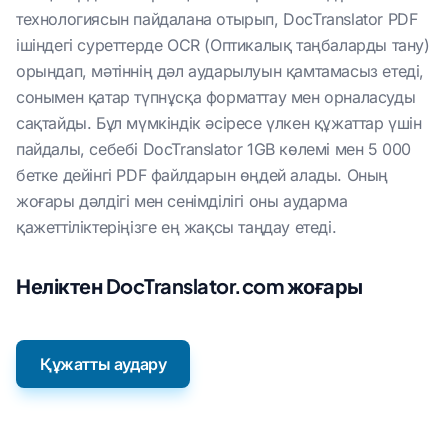
технологиясын пайдалана отырып, DocTranslator PDF
ішіндегі суреттерде OCR (Оптикалық таңбаларды тану)
орындап, мәтіннің дәл аударылуын қамтамасыз етеді,
сонымен қатар түпнұсқа форматтау мен орналасуды
сақтайды. Бұл мүмкіндік әсіресе үлкен құжаттар үшін
пайдалы, себебі DocTranslator 1GB көлемі мен 5 000
бетке дейінгі PDF файлдарын өңдей алады. Оның
жоғары дәлдігі мен сенімділігі оны аударма
қажеттіліктеріңізге ең жақсы таңдау етеді.
Неліктен DocTranslator.com жоғары
Құжатты аудару