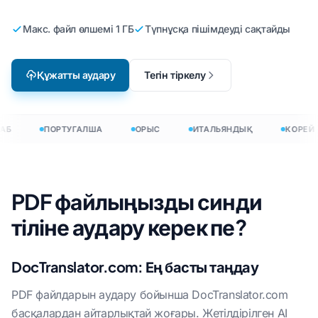
Макс. файл өлшемі 1 ГБ
Түпнұсқа пішімдеуді сақтайды
Құжатты аудару
Тегін тіркелу
АБ
ПОРТУГАЛША
ОРЫС
ИТАЛЬЯНДЫҚ
КОРЕЙ
PDF файлыңызды синди
тіліне аудару керек пе?
DocTranslator.com: Ең басты таңдау
PDF файлдарын аудару бойынша DocTranslator.com
басқалардан айтарлықтай жоғары. Жетілдірілген AI