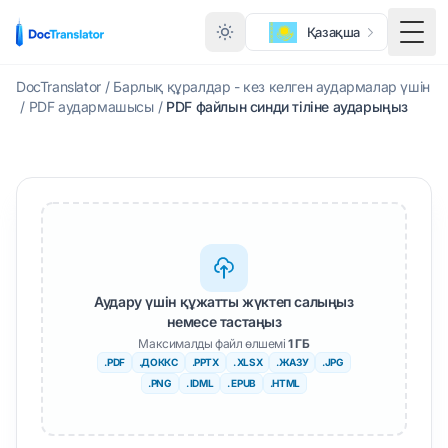
Қазақша
Мәзі
DocTranslator
/
Барлық құралдар - кез келген аудармалар үшін
/
PDF аудармашысы
/
PDF файлын синди тіліне аударыңыз
Аудару үшін құжатты жүктеп салыңыз
немесе тастаңыз
Максималды файл өлшемі
1 ГБ
.PDF
.ДОККС
.PPTX
. XLSX
.ЖАЗУ
.JPG
.PNG
. IDML
. EPUB
.HTML