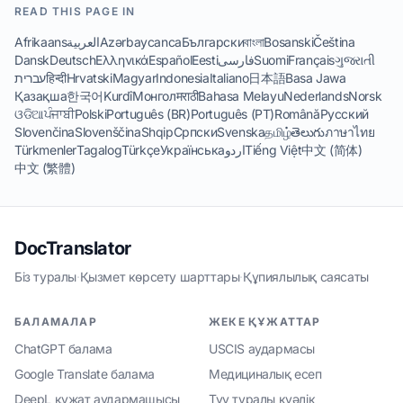
READ THIS PAGE IN
Afrikaans
العربية
Azərbaycanca
Български
বাংলা
Bosanski
Čeština
Dansk
Deutsch
Ελληνικά
Español
Eesti
فارسی
Suomi
Français
ગુજરાતી
עברית
हिन्दी
Hrvatski
Magyar
Indonesia
Italiano
日本語
Basa Jawa
Қазақша
한국어
Kurdî
Монгол
मराठी
Bahasa Melayu
Nederlands
Norsk
ଓଡିଆ
ਪੰਜਾਬੀ
Polski
Português (BR)
Português (PT)
Română
Русский
Slovenčina
Slovenščina
Shqip
Српски
Svenska
தமிழ்
తెలుగు
ภาษาไทย
Türkmenler
Tagalog
Türkçe
Українська
اردو
Tiếng Việt
中文 (简体)
中文 (繁體)
DocTranslator
Біз туралы
·
Қызмет көрсету шарттары
·
Құпиялылық саясаты
БАЛАМАЛАР
ЖЕКЕ ҚҰЖАТТАР
ChatGPT балама
USCIS аудармасы
Google Translate балама
Медициналық есеп
DeepL құжат аудармашысы
Туу туралы куәлік