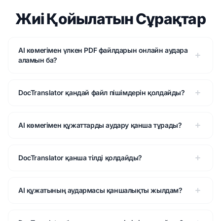
Жиі Қойылатын Сұрақтар
AI көмегімен үлкен PDF файлдарын онлайн аудара
аламын ба?
DocTranslator қандай файл пішімдерін қолдайды?
AI көмегімен құжаттарды аудару қанша тұрады?
DocTranslator қанша тілді қолдайды?
AI құжатының аудармасы қаншалықты жылдам?