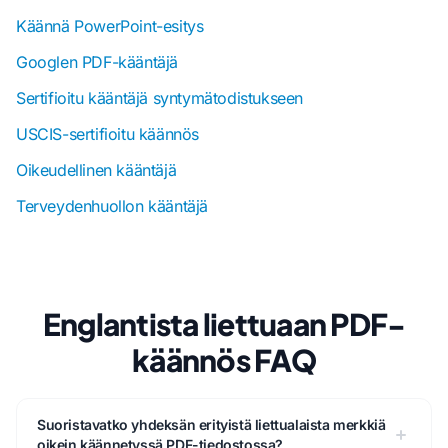
Käännä PowerPoint-esitys
Googlen PDF-kääntäjä
Sertifioitu kääntäjä syntymätodistukseen
USCIS-sertifioitu käännös
Oikeudellinen kääntäjä
Terveydenhuollon kääntäjä
Englantista liettuaan PDF-
käännös FAQ
Suoristavatko yhdeksän erityistä liettualaista merkkiä
oikein käännetyssä PDF-tiedostossa?