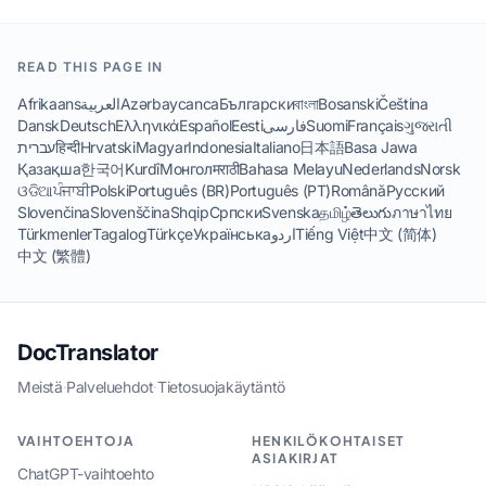
READ THIS PAGE IN
Afrikaans
العربية
Azərbaycanca
Български
বাংলা
Bosanski
Čeština
Dansk
Deutsch
Ελληνικά
Español
Eesti
فارسی
Suomi
Français
ગુજરાતી
עברית
हिन्दी
Hrvatski
Magyar
Indonesia
Italiano
日本語
Basa Jawa
Қазақша
한국어
Kurdî
Монгол
मराठी
Bahasa Melayu
Nederlands
Norsk
ଓଡିଆ
ਪੰਜਾਬੀ
Polski
Português (BR)
Português (PT)
Română
Русский
Slovenčina
Slovenščina
Shqip
Српски
Svenska
தமிழ்
తెలుగు
ภาษาไทย
Türkmenler
Tagalog
Türkçe
Українська
اردو
Tiếng Việt
中文 (简体)
中文 (繁體)
DocTranslator
Meistä
·
Palveluehdot
·
Tietosuojakäytäntö
VAIHTOEHTOJA
HENKILÖKOHTAISET
ASIAKIRJAT
ChatGPT-vaihtoehto