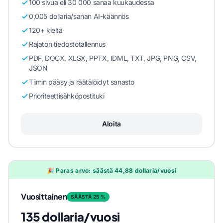
100 sivua eli 30 000 sanaa kuukaudessa
0,005 dollaria/sanan AI-käännös
120+ kieltä
Rajaton tiedostotallennus
PDF, DOCX, XLSX, PPTX, IDML, TXT, JPG, PNG, CSV,
JSON
Tiimin pääsy ja räätälöidyt sanasto
Prioriteettisähköpostituki
Aloita
🎉 Paras arvo: säästä 44,88 dollaria/vuosi
Vuosittainen
SÄÄSTÄ 25 %
135 dollaria/vuosi