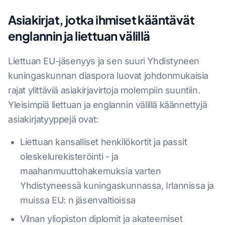
Asiakirjat, jotka ihmiset kääntävät
englannin ja liettuan välillä
Liettuan EU-jäsenyys ja sen suuri Yhdistyneen
kuningaskunnan diaspora luovat johdonmukaisia
rajat ylittäviä asiakirjavirtoja molempiin suuntiin.
Yleisimpiä liettuan ja englannin välillä käännettyjä
asiakirjatyyppejä ovat:
Liettuan kansalliset henkilökortit ja passit
oleskelurekisteröinti - ja
maahanmuuttohakemuksia varten
Yhdistyneessä kuningaskunnassa, Irlannissa ja
muissa EU: n jäsenvaltioissa
Vilnan yliopiston diplomit ja akateemiset