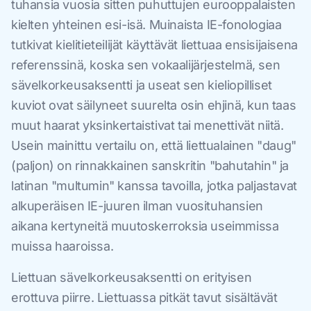
tuhansia vuosia sitten puhuttujen eurooppalaisten
kielten yhteinen esi-isä. Muinaista IE-fonologiaa
tutkivat kielitieteilijät käyttävät liettuaa ensisijaisena
referenssinä, koska sen vokaalijärjestelmä, sen
sävelkorkeusaksentti ja useat sen kieliopilliset
kuviot ovat säilyneet suurelta osin ehjinä, kun taas
muut haarat yksinkertaistivat tai menettivät niitä.
Usein mainittu vertailu on, että liettualainen "daug"
(paljon) on rinnakkainen sanskritin "bahutahin" ja
latinan "multumin" kanssa tavoilla, jotka paljastavat
alkuperäisen IE-juuren ilman vuosituhansien
aikana kertyneitä muutoskerroksia useimmissa
muissa haaroissa.
Liettuan sävelkorkeusaksentti on erityisen
erottuva piirre. Liettuassa pitkät tavut sisältävät