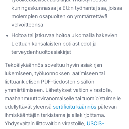
kuningaskunnassa ja EU:n työnantajissa, joissa
molempien osapuolten on ymmärrettävä
velvoitteensa
Hoitoa tai jatkuvaa hoitoa ulkomailla hakevien
Liettuan kansalaisten potilastiedot ja
terveydenhuoltoasiakirjat
Tekoälykäännös soveltuu hyvin asiakirjan
lukemiseen, työluonnoksen laatimiseen tai
liettuankielisen PDF-tiedoston sisällön
ymmärtämiseen. Lähetykset valtion virastolle,
maahanmuuttoviranomaiselle tai tuomioistuimelle
edellyttävät yleensä
sertifioitu käännös
pätevän
ihmiskääntäjän tarkistama ja allekirjoittama.
Yhdysvaltain liittovaltion virastoille,
USCIS-