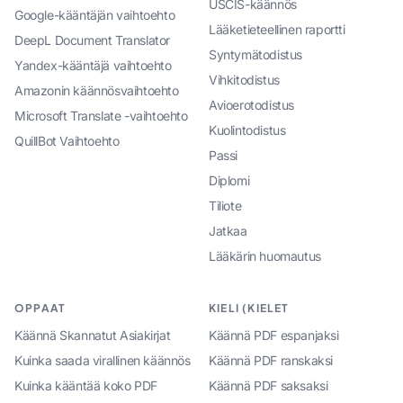
USCIS-käännös
Google-kääntäjän vaihtoehto
Lääketieteellinen raportti
DeepL Document Translator
Syntymätodistus
Yandex-kääntäjä vaihtoehto
Vihkitodistus
Amazonin käännösvaihtoehto
Avioerotodistus
Microsoft Translate -vaihtoehto
Kuolintodistus
QuillBot Vaihtoehto
Passi
Diplomi
Tiliote
Jatkaa
Lääkärin huomautus
OPPAAT
KIELI (KIELET
Käännä Skannatut Asiakirjat
Käännä PDF espanjaksi
Kuinka saada virallinen käännös
Käännä PDF ranskaksi
Kuinka kääntää koko PDF
Käännä PDF saksaksi