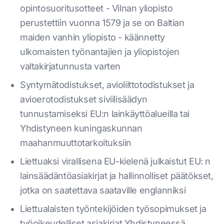
opintosuoritusotteet - Vilnan yliopisto
perustettiin vuonna 1579 ja se on Baltian
maiden vanhin yliopisto - käännetty
ulkomaisten työnantajien ja yliopistojen
valtakirjatunnusta varten
Syntymätodistukset, avioliittotodistukset ja
avioerotodistukset siviilisäädyn
tunnustamiseksi EU:n lainkäyttöalueilla tai
Yhdistyneen kuningaskunnan
maahanmuuttotarkoituksiin
Liettuaksi virallisena EU-kielenä julkaistut EU: n
lainsäädäntöasiakirjat ja hallinnolliset päätökset,
jotka on saatettava saataville englanniksi
Liettualaisten työntekijöiden työsopimukset ja
työoikeudelliset asiakirjat Yhdistyneessä