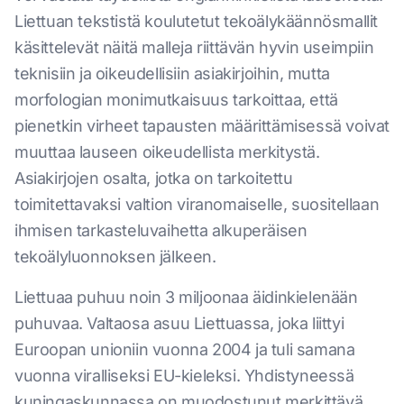
Liettuan tekstistä koulutetut tekoälykäännösmallit
käsittelevät näitä malleja riittävän hyvin useimpiin
teknisiin ja oikeudellisiin asiakirjoihin, mutta
morfologian monimutkaisuus tarkoittaa, että
pienetkin virheet tapausten määrittämisessä voivat
muuttaa lauseen oikeudellista merkitystä.
Asiakirjojen osalta, jotka on tarkoitettu
toimitettavaksi valtion viranomaiselle, suositellaan
ihmisen tarkasteluvaihetta alkuperäisen
tekoälyluonnoksen jälkeen.
Liettuaa puhuu noin 3 miljoonaa äidinkielenään
puhuvaa. Valtaosa asuu Liettuassa, joka liittyi
Euroopan unioniin vuonna 2004 ja tuli samana
vuonna viralliseksi EU-kieleksi. Yhdistyneessä
kuningaskunnassa on muodostunut merkittävä