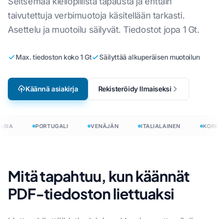
Seitsemää kieliopillista tapausta ja erittäin
taivutettuja verbimuotoja käsitellään tarkasti.
Asettelu ja muotoilu säilyvät. Tiedostot jopa 1 Gt.
Max. tiedoston koko 1 Gt
Säilyttää alkuperäisen muotoilun
Käännä asiakirja
Rekisteröidy Ilmaiseksi
BIA
PORTUGALI
VENÄJÄN
ITALIALAINEN
KOREA
Mitä tapahtuu, kun käännät
PDF-tiedoston liettuaksi