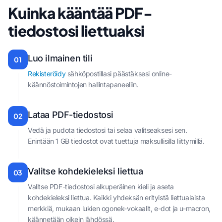
Kuinka kääntää PDF-
tiedostosi liettuaksi
Luo ilmainen tili
01
Rekisteröidy
sähköpostillasi päästäksesi online-
käännöstoimintojen hallintapaneeliin.
Lataa PDF-tiedostosi
02
Vedä ja pudota tiedostosi tai selaa valitseaksesi sen.
Enintään 1 GB tiedostot ovat tuettuja maksullisilla liittymillä.
Valitse kohdekieleksi liettua
03
Valitse PDF-tiedostosi alkuperäinen kieli ja aseta
kohdekieleksi liettua. Kaikki yhdeksän erityistä liettualaista
merkkiä, mukaan lukien ogonek-vokaalit, e-dot ja u-macron,
käännetään oikein lähdössä.