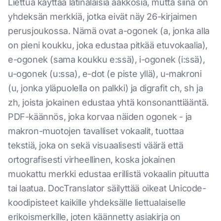
Liettua käyttää latinalaisia aakkosia, mutta siinä on
yhdeksän merkkiä, jotka eivät näy 26-kirjaimen
perusjoukossa. Nämä ovat a-ogonek (a, jonka alla
on pieni koukku, joka edustaa pitkää etuvokaalia),
e-ogonek (sama koukku e:ssä), i-ogonek (i:ssä),
u-ogonek (u:ssa), e-dot (e piste yllä), u-makroni
(u, jonka yläpuolella on palkki) ja digrafit ch, sh ja
zh, joista jokainen edustaa yhtä konsonanttiääntä.
PDF-käännös, joka korvaa näiden ogonek - ja
makron-muotojen tavalliset vokaalit, tuottaa
tekstiä, joka on sekä visuaalisesti väärä että
ortografisesti virheellinen, koska jokainen
muokattu merkki edustaa erillistä vokaalin pituutta
tai laatua. DocTranslator säilyttää oikeat Unicode-
koodipisteet kaikille yhdeksälle liettualaiselle
erikoismerkille, joten käännetty asiakirja on