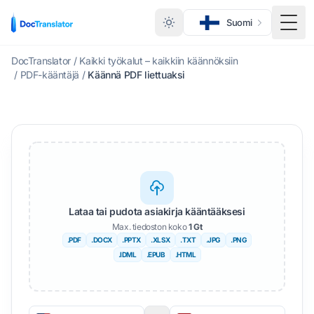
Suomi
Vaihd
DocTranslator
/
Kaikki työkalut – kaikkiin käännöksiin
/
PDF-kääntäjä
/
Käännä PDF liettuaksi
Lataa tai pudota asiakirja kääntääksesi
Max. tiedoston koko
1 Gt
.PDF
.DOCX
.PPTX
.XLSX
.TXT
.JPG
.PNG
.IDML
.EPUB
.HTML