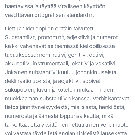
haettavissa ja täyttää viralliseen käyttöön
vaadittavan ortografisen standardin.
Liettuan kielioppi on erittäin taivutettu.
Substantiivit, pronominit, adjektiivit ja numerot
kaikki vähenevät seitsemässä kieliopillisessa
tapauksessa: nominatiivi, genitiivi, datiivi,
akkusatiivi, instrumentaali, lokatiivi ja vokatiivi.
Jokainen substantiivi kuuluu johonkin useista
deklinaatioluokista, ja adjektiivit sopivat
sukupuolen, luvun ja kotelon mukaan niiden
muokkaaman substantiivin kanssa. Verbit kantavat
tietoa jännittyneisyydestä, mielialasta, henkilöstä,
numerosta ja äänestä loppunsa kautta, mikä
tarkoittaa, että yksittäinen liettualainen verbimuoto
voi vastata täydellistä englanninkielistä lauseketta.