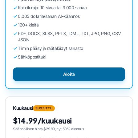
Kokeiluraja: 10 sivua tai 3 000 sanaa
0,005 dollaria/sanan AI-käännös
120+ kieltä
PDF, DOCX, XLSX, PPTX, IDML, TXT, JPG, PNG, CSV,
JSON
Tiimin pääsy ja räätälöidyt sanasto
Sähköpostituki
Aloita
Kuukausi
SUOSITTU
$14.99/kuukausi
Säännöllinen hinta $29.99, nyt 50% alennus