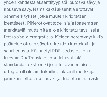
yhden kahdesta aksenttityypistä: putoava sävy ja
nouseva sävy. Nämä kaksi aksenttia erottavat
sanamerkitykset, jotka muuten kirjoitetaan
identtisesti. Pikierot ovat todellisia ja foneemisen
merkittäviä, mutta niitä ei ole kirjoitettu tavallisella
liettualaisella ortografialla. Kieleen perehtynyt lukija
päättelee oikean sävelkorkeuden konteksti - ja
sanatiedosta. Käännetyt PDF-tiedostot, jotka
tulostaa DocTranslator, noudattavat tätä
standardia: teksti on kirjoitettu tavanomaisella
ortografialla ilman diakriittisiä aksenttimerkkejä,
juuri kun liettualaiset asiakirjat tuotetaan natiivisti.