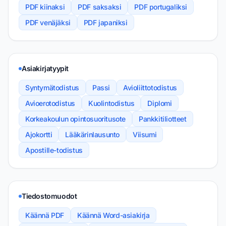
PDF kiinaksi
PDF saksaksi
PDF portugaliksi
PDF venäjäksi
PDF japaniksi
Asiakirjatyypit
Syntymätodistus
Passi
Avioliittotodistus
Avioerotodistus
Kuolintodistus
Diplomi
Korkeakoulun opintosuoritusote
Pankkitiliotteet
Ajokortti
Lääkärinlausunto
Viisumi
Apostille-todistus
Tiedostomuodot
Käännä PDF
Käännä Word-asiakirja