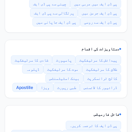
پی ڈی ایف میں عربی میں
چینی سے پی ڈی ایف
پی ڈی ایف جرمن میں
پرتگالی سے پی ڈی ایف
پی ڈی ایف سے روسی
پی ڈی ایف جاپانی میں
دستاویزات کی اقسام
پیدائش کا سرٹیفکیٹ
پاسپورٹ
شادی کا سرٹیفکیٹ
طلاق کا سرٹیفکیٹ
موت کا سرٹیفکیٹ
ڈپلومہ
کالج ٹرانسکرپٹ
بینک اسٹیٹمنٹس
ڈرائیور کا لائسنس
طبی رپورٹ
ویزا
Apostille
فائل فارمیٹس
پی ڈی ایف کا ترجمہ کریں۔