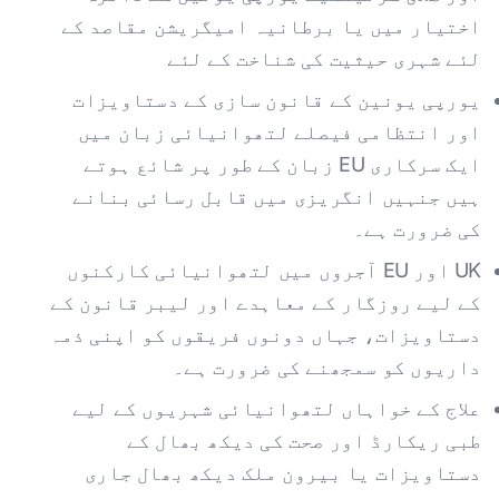
اختیار میں یا برطانیہ امیگریشن مقاصد کے
لئے شہری حیثیت کی شناخت کے لئے
یورپی یونین کے قانون سازی کے دستاویزات
اور انتظامی فیصلے لتھوانیائی زبان میں
ایک سرکاری EU زبان کے طور پر شائع ہوتے
ہیں جنہیں انگریزی میں قابل رسائی بنانے
کی ضرورت ہے۔
UK اور EU آجروں میں لتھوانیائی کارکنوں
کے لیے روزگار کے معاہدے اور لیبر قانون کے
دستاویزات، جہاں دونوں فریقوں کو اپنی ذمہ
داریوں کو سمجھنے کی ضرورت ہے۔
علاج کے خواہاں لتھوانیائی شہریوں کے لیے
طبی ریکارڈ اور صحت کی دیکھ بھال کے
دستاویزات یا بیرون ملک دیکھ بھال جاری