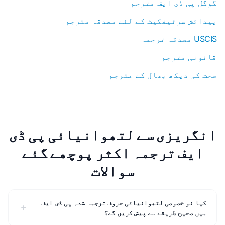
گوگل پی ڈی ایف مترجم
پیدائش سرٹیفکیٹ کے لئے مصدقہ مترجم
USCIS مصدقہ ترجمہ
قانونی مترجم
صحت کی دیکھ بھال کے مترجم
انگریزی سے لتھوانیائی پی ڈی
ایف ترجمہ اکثر پوچھے گئے
سوالات
کیا نو خصوصی لتھوانیائی حروف ترجمہ شدہ پی ڈی ایف
میں صحیح طریقے سے پیش کریں گے؟