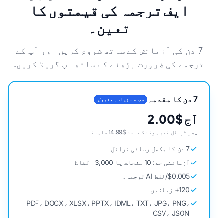
ایف ترجمہ کی قیمتوں کا
تعین۔
7 دن کی آزمائش کے ساتھ شروع کریں اور آپ کے
ترجمے کی ضرورت بڑھنے کے ساتھ اپ گریڈ کریں.
7 دن کا مقدمہ
سب سے زیادہ مقبول
آج $2.00
پھر ٹرائل ختم ہونے کے بعد $14.99 ماہانہ
7 دن کا مکمل رسائی ٹرائل
آزمائشی حد: 10 صفحات یا 3,000 الفاظ
$0.005/لفظ AI ترجمہ۔
120+ زبانیں
PDF، DOCX، XLSX، PPTX، IDML، TXT، JPG، PNG،
CSV، JSON