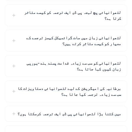
لتھوانیائی پچ لہجہ پی ڈی ایف ترجمہ کو کیسے متاثر
کرتا ہے؟
لتھوانیائی زبان میں سات گرائمیکل کیسز ترجمے کے
معیار کو کیسے متاثر کرتے ہیں؟
لتھوانیائی کو سب سے زیادہ قدامت پسند ہند-یورپی
زبان کیوں کہا جاتا ہے؟
برطانیہ کی امیگریشن کے لیے لتھوانیائی دستاویزات کا
سب سے زیادہ ترجمہ کیا جاتا ہے؟
میں کتنا بڑا لتھوانیائی پی ڈی ایف ترجمہ کرسکتا ہوں؟