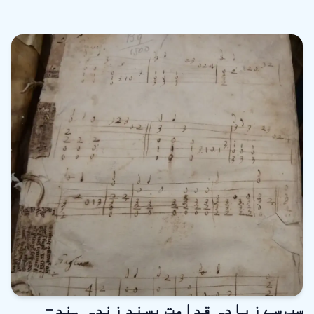
سب سے زیادہ قدامت پسند زندہ ہند-