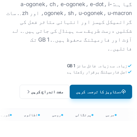
گیا ہے: a-ogonek، ch، e-ogonek، e-dot، i-
ogonek، sh، u-ogonek، u-macron، اور zh۔. سات
گرائمیکل کیسز اور انتہائی متاثر فعل کی
شکلیں درست طریقے سے ہینڈل کی جاتی ہیں۔. لے
آؤٹ اور فارمیٹنگ محفوظ ہیں۔. 1 GB تک
فائلیں۔.
زیادہ سے زیادہ فائل سائز 1 GB
اصل فارمیٹنگ برقرار رکھتا ہے
دستاویز کا ترجمہ کریں
مفت اندراج کریں
عربی
پرتگالی
روسی
اطالوی
کوری