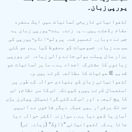
یورپی زبان۔
لتھوانیائی تاریخی لسانیات میں ایک منفرد
مقام رکھتے ہیں۔. یہ زندہ ہند-یورپی زبان ہے
جس نے دوبارہ تعمیر شدہ پروٹو-انڈو-یورپی کی
سب سے زیادہ خصوصیات کو محفوظ کیا ہے، جو کئی
ہزار سال پہلے بولی جانے والی زیادہ تر یورپی
زبانوں کا مشترکہ اجداد ہے۔. ماہر لسانیات جو
قدیم IE صوتیات کا مطالعہ کرتے ہیں وہ
لتھوانیائی زبان کو بنیادی حوالہ کے طور پر
استعمال کرتے ہیں، کیونکہ اس کا سر نظام، اس
کا پچ لہجہ، اور اس کے کئی گرائمیکل پیٹرن بڑی
حد تک برقرار ہیں جبکہ دیگر شاخوں نے انہیں
آسان یا کھو دیا ہے۔. موازنہ اکثر حوالہ دیا
جاتا ہے کہ لتھوانیائی "ڈاؤگ" (زیادہ تر)