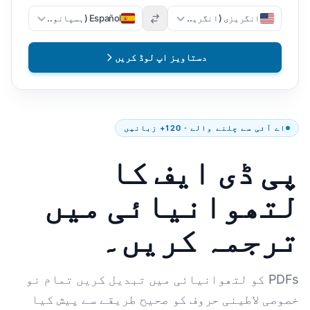
انگریزی (انگریزی)
Español (ہسپانوی)
دستاویز اپ لوڈ کریں
اے آئی سے چلنے والے · 120+ زبانیں
پی ڈی ایف کا
لتھوانیائی میں
ترجمہ کریں۔
PDFs کو لتھوانیائی میں تبدیل کریں تمام نو
خصوصی لاطینی حروف کو صحیح طریقے سے پیش کیا