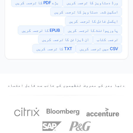
ورڈ دستاویز کا ترجمہ کریں
بڑے PDF کا ترجمہ کریں
اسکین شدہ دستاویز کا ترجمہ کریں
ایکسل فائل کا ترجمہ کریں
پاورپوائنٹ کا ترجمہ کریں
EPUB کا ترجمہ کریں
ترجمہ کتاب
ان ڈیزائن کا ترجمہ کریں
CSV میں ترجمہ کریں
TXT کا ترجمہ کریں
ہمارے پارٹنرز
دنیا بھر کی معروف تنظیموں کی جانب سے قابل اعتماد