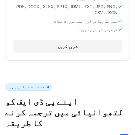
PDF، DOCX، XLSX، PPTX، IDML، TXT، JPG، PNG،
CSV، JSON
ٹیم تک رسائی اور حسب ضرورت لغات
ترجیحی ای میل سپورٹ
شروع کریں
اقدامات درکار ہیں۔
اپنے پی ڈی ایف کو
لتھوانیائی میں ترجمہ کرنے
کا طریقہ