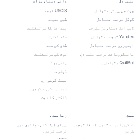
متبادل
ذاتی دستاویزات
چیٹ جی پی ٹی متبادل
USCIS ترجمہ
گوگل ترجمہ متبادل
طبی نتیجہ
ڈیپ ایل دستاویز مترجم
پیدائش کا سرٹیفکیٹ
Yandex ترجمہ متبادل
سند نکاح
ایمیزون ترجمہ متبادل
طلاق کی سند
مائیکروسافٹ ترجمہ متبادل
موت کی سرٹیفکیٹ
QuillBot متبادل۔
پاسپورٹ
ڈپلومہ
بینک گوشوارہ
دوبارہ شروع کریں۔
ڈاکٹر کا نوٹ۔
سبق
زبانیں۔
اسکین شدہ دستاویزات کا ترجمہ
پی ڈی ایف کا ہسپانوی میں
کریں
ترجمہ کریں۔