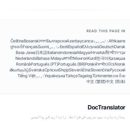
READ THIS PAGE IN
Afrikaans
العربية
Azərbaycanca
Български
বাংলা
Bosanski
Čeština
Dansk
Deutsch
Ελληνικά
Español
Eesti
فارسی
Suomi
Français
ગુજરાતી
עברית
हिन्दी
Hrvatski
Magyar
Indonesia
Italiano
日本語
Basa Jawa
Nederlands
Bahasa Melayu
मराठी
Монгол
Kurdî
한국어
Қазақша
Română
Português (PT)
Português (BR)
Polski
ਪੰਜਾਬੀ
ଓଡିଆ
Norsk
తెలుగు
தமிழ்
Svenska
Српски
Shqip
Slovenščina
Slovenčina
Русский
ภาษาไทย
Türkmenler
Tagalog
Türkçe
Українська
اردو
Tiếng Việt
中文 (繁體)
中文 (简体)
DocTranslator
ہمارے بارے میں
·
سروس کی شرائط۔
·
رازداری کی پالیسی