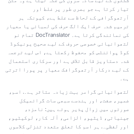
شکلوں کے لیے سادہ سروں کی جگہ لیتا ہے وہ متن
تیار کرتا ہے جو بصری طور پر غلط اور
آرتھوگرافی کے لحاظ سے غلط ہے، کیونکہ ہر
ترمیم شدہ حرف ایک الگ حرف کی لمبائی یا معیار
کی نمائندگی کرتا ہے۔ DocTranslator تمام نو
لتھوانیائی خصوصی حروف کے لیے صحیح یونیکوڈ
کوڈ پوائنٹس کو محفوظ رکھتا ہے، اس لیے ترجمہ
شدہ دستاویز قابل تلاش ہے اور سرکاری استعمال
کے لیے درکار آرتھوگرافک معیار پر پورا اترتی
ہے۔
لتھوانیائی گرامر بہت زیادہ متاثر ہے۔. اسم،
ضمیر، صفت، اور ہندسے سبھی سات گرائمیکل
صورتوں میں زوال پذیر ہوتے ہیں: نامزد،
جینیاتی، ڈیٹیو، الزامی، آلہ کار، لوکیٹیو،
اور لفظی۔. ہر اسم کا تعلق متعدد تنزلی کلاسوں