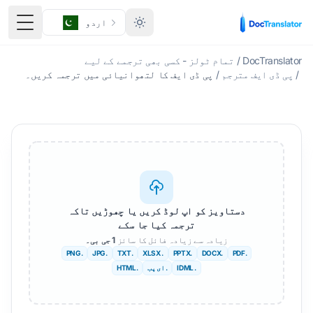
اردو
ٹوگل 
DocTranslator
/
تمام ٹولز - کسی بھی ترجمے کے لیے
/
پی ڈی ایف مترجم
/
پی ڈی ایف کا لتھوانیائی میں ترجمہ کریں۔
دستاویز کو اپ لوڈ کریں یا چھوڑیں تاکہ
ترجمہ کیا جا سکے
زیادہ سے زیادہ فائل کا سائز
1 جی بی۔
.PNG
.JPG
.TXT
. XLSX
.PPTX
.DOCX
.PDF
. IDML
. ای پب
.HTML