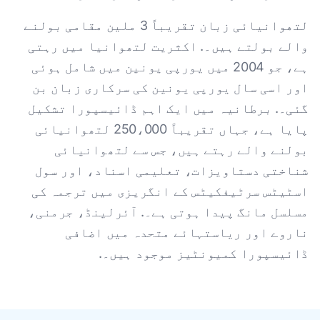
لتھوانیائی زبان تقریباً 3 ملین مقامی بولنے
والے بولتے ہیں۔. اکثریت لتھوانیا میں رہتی
ہے، جو 2004 میں یورپی یونین میں شامل ہوئی
اور اسی سال یورپی یونین کی سرکاری زبان بن
گئی۔. برطانیہ میں ایک اہم ڈائیسپورا تشکیل
پایا ہے، جہاں تقریباً 250،000 لتھوانیائی
بولنے والے رہتے ہیں، جس سے لتھوانیائی
شناختی دستاویزات، تعلیمی اسناد، اور سول
اسٹیٹس سرٹیفکیٹس کے انگریزی میں ترجمہ کی
مسلسل مانگ پیدا ہوتی ہے۔. آئرلینڈ، جرمنی،
ناروے اور ریاستہائے متحدہ میں اضافی
ڈائیسپورا کمیونٹیز موجود ہیں۔.