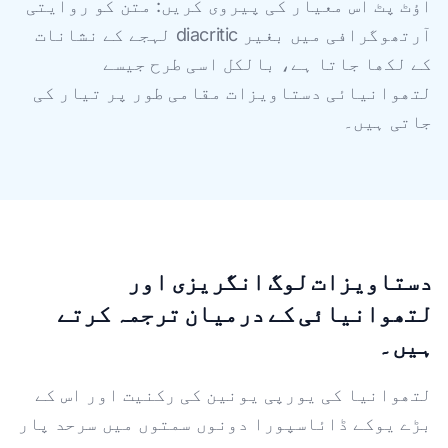
آؤٹ پٹ اس معیار کی پیروی کریں: متن کو روایتی
آرتھوگرافی میں بغیر diacritic لہجے کے نشانات
کے لکھا جاتا ہے، بالکل اسی طرح جیسے
لتھوانیائی دستاویزات مقامی طور پر تیار کی
جاتی ہیں۔
دستاویزات لوگ انگریزی اور
لتھوانیائی کے درمیان ترجمہ کرتے
ہیں۔
لتھوانیا کی یورپی یونین کی رکنیت اور اس کے
بڑے یوکے ڈائاسپورا دونوں سمتوں میں سرحد پار