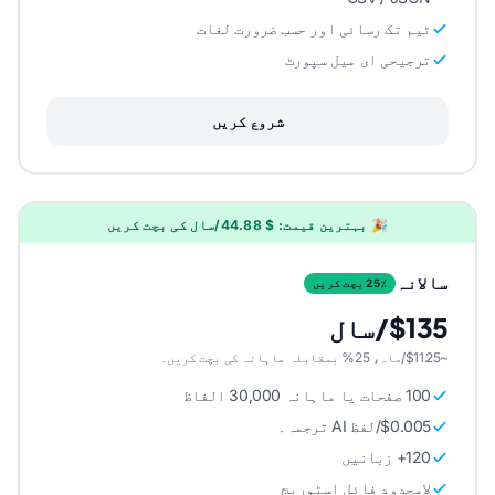
ٹیم تک رسائی اور حسب ضرورت لغات
ترجیحی ای میل سپورٹ
شروع کریں
🎉 بہترین قیمت: $ 44.88/سال کی بچت کریں
سالانہ
25٪ بچت کریں
$135/سال
~$11.25/ماہ، 25% بمقابلہ ماہانہ کی بچت کریں۔
100 صفحات یا ماہانہ 30,000 الفاظ
$0.005/لفظ AI ترجمہ۔
120+ زبانیں
لامحدود فائل اسٹوریج