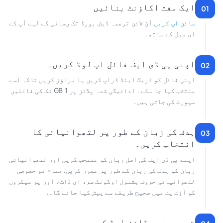
ایک مفت اکاؤنٹ بنائیں
01
سائن اپ کریں
آن لائن ترجمہ ڈیش بورڈ تک رسائی کے لیے آپ کے
ای میل کے ساتھ۔
اپنی پی ڈی ایف فائل اپ لوڈ کریں۔
02
اپنی فائل کو ڈریگ اینڈ ڈراپ کریں یا براؤز کریں تاکہ اسے
منتخب کیا جا سکے۔ ادائیگی شدہ پلانز پر 1 GB تک کی فائلیں
سپورٹ کی جاتی ہیں۔
ہدف کی زبان کے طور پر لتھوانیائی کا
03
انتخاب کریں۔
اپنے پی ڈی ایف کی اصل زبان کو منتخب کریں اور لتھوانیائی
زبان کو ہدف کی زبان کے طور پر مقرر کریں. تمام نو خصوصی
لتھوانیائی حروف بشمول اوگونک سر، ای ڈاٹ، اور یو میکرون
کو آؤٹ پٹ میں صحیح طریقے سے پیش کیا جائے گا۔.
ترجمہ اور ڈاؤن لوڈ کریں۔