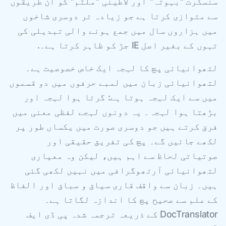
سنسکرت "بہوتہ" اور لاطینی "ملٹم" کو ان طریقوں
سے متوازی کرتا ہے جو زیادہ تر دوسری شاخوں
میں ہزاروں سال میں جمع ہونے والی تبدیلی کی
تہوں کے بغیر اصل IE جڑ کو ظاہر کرتا ہے۔.
لتھوانیائی پچ کا لہجہ ایک خاص خصوصیت ہے۔
لتھوانیائی زبان میں لمبے حرفوں میں دو قسموں
میں سے ایک لہجہ ہوتا ہے: گرتا ہوا لہجہ اور
بڑھتا ہوا لہجہ۔ یہ دونوں لہجے لفظی معنی میں
فرق کرتے ہیں جو دوسری صورت میں یکساں طور پر
لکھے جائیں گے۔ پچ کی تفریق حقیقی اور
صوتیاتی لحاظ سے اہم ہیں، لیکن وہ معیاری
لتھوانیائی آرتھوگرافی میں نہیں لکھی گئی
ہیں۔ زبان سے واقف قاری سیاق و سباق اور الفاظ
کے علم سے صحیح پچ کا اندازہ لگاتا ہے۔
DocTranslator کے ذریعہ ترجمہ شدہ پی ڈی ایف