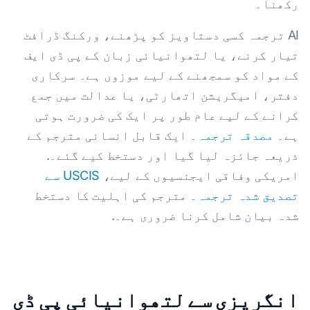
رکھنا۔
AI ترجمہ کسی دستاویز کو پڑھنے، ورکنگ ڈرافٹ
تیار کرنے، یا لتھوانیائی زبان کے پی ڈی ایف
کے مواد کو سمجھنے کے لیے موزوں ہے۔ سرکاری
دفتر، امیگریشن اتھارٹی، یا عدالت میں جمع
کرانے کے لیے عام طور پر ایک کی ضرورت ہوتی
ہے۔
مصدقہ ترجمہ۔
ایک قابل انسانی مترجم کے
ذریعہ جائزہ لیا گیا اور دستخط کیے گئے۔.
امریکی وفاقی ایجنسیوں کے لیے،
USCIS سے
تصدیق شدہ ترجمہ۔
مترجم کی اہلیت کا دستخط
شدہ بیان شامل کرنا ضروری ہے۔.
انگریزی سے لتھوانیائی پی ڈی