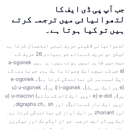
جب آپ پی ڈی ایف کا
لتھوانیائی میں ترجمہ کرتے
ہیں تو کیا ہوتا ہے۔
لتھوانیائی لاطینی حروف تہجی استعمال کرتا ہے
لیکن نو حروف کے ساتھ جو بنیادی 26 حروف کے
سیٹ میں ظاہر نہیں ہوتے ہیں۔ یہ ہیں a-ogonek
(a جس کے نیچے ایک چھوٹا سا ہک ہے، جو سامنے کے
ایک لمبے سر کی نمائندگی کرتا ہے)، e-ogonek
(e پر ایک ہی ہک)، i-ogonek (i پر)، u-ogonek (u
پر)، e-dot (e اوپر ایک ڈاٹ کے ساتھ) u-macron (u
اوپر ایک بار کے ساتھ)، اور digraphs ch، sh،
اور zhonant ہر ایک آواز کی نمائندگی کرتا ہے۔
ایک پی ڈی ایف ترجمہ جو ان اوگونک اور میکرون