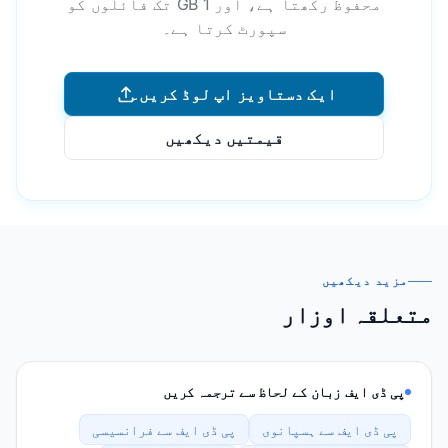
محفوظ رکھتا ہے، اور 1 GB تک فائلوں کو
سپورٹ کرتا ہے۔
ایک دستاویز اپ لوڈ کریں۔
قیمتیں دیکھیں
مزید دیکھیں
متعلقہ اوزار
پی ڈی ایف زبان کے لحاظ سے ترجمہ کریں
پی ڈی ایف سے ہسپانوی
پی ڈی ایف سے فرانسیسی