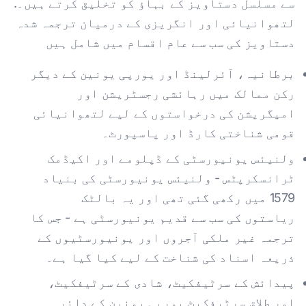
سے مسلسل دستاویز کے بہاؤ کو تخلیق کرتے ہیں۔.
لتھوانیائی اور انگریزی کے درمیان ترجمہ شدہ
دستاویز کی سب سے عام اقسام میں شامل ہیں
برطانیہ، آئرلینڈ اور یورپی یونین کے دیگر
رکن ممالک میں رہائشی رجسٹریشن اور
امیگریشن کی درخواستوں کے لیے لتھوانیائی
قومی شناختی کارڈ اور پاسپورٹ۔
ولنیئس یونیورسٹی کے ڈپلومے اور اکیڈمک
ٹرانسکرپٹس - ولنیئس یونیورسٹی کی بنیاد
1579 میں رکھی گئی تھی اور یہ بالٹک
ریاستوں کی سب سے قدیم یونیورسٹی ہے - جس کا
ترجمہ غیر ملکی آجروں اور یونیورسٹیوں کے
ذریعہ اسناد کی شناخت کے لیے کیا گیا ہے۔
پیدائش کے سرٹیفکیٹ، شادی کے سرٹیفکیٹ،
اور طلاق سرٹیفکیٹ یورپی یونین کے دائرہ