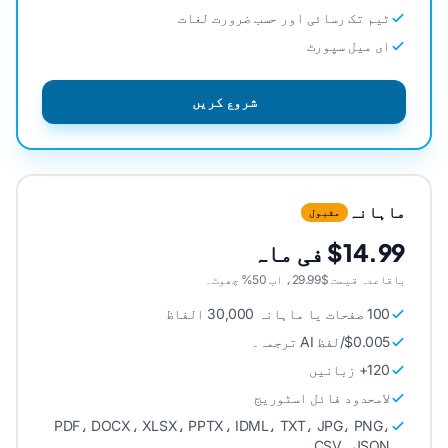
ٹیم تک رسائی اور حسب ضرورت لغات
ای میل سپورٹ
شروع کریں
ماہانہ
مقبول
$14.99 فی ماہ
باقاعدہ قیمت $29.99، اب 50% چھوٹ۔
100 صفحات یا ماہانہ 30,000 الفاظ
$0.005/لفظ AI ترجمہ۔
120+ زبانیں
لامحدود فائل اسٹوریج
PDF، DOCX، XLSX، PPTX، IDML، TXT، JPG، PNG،
CSV، JSON