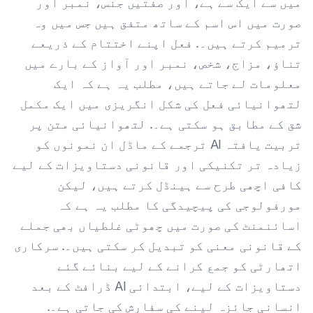
میں سے ایک سے ہے، اور صفتیں جنس، نمبر اور
صورت میں اس اسم کے ساتھ متفق ہیں جس میں وہ
ترمیم کرتے ہیں۔. فعل اپنے اختتام کے ذریعے
تناؤ، مزاج، شخص، نمبر اور آواز کے بارے میں
معلومات لے جاتے ہیں، مطلب یہ ہے کہ ایک
لتھوانیائی فعل کی شکل انگریزی میں ایک مکمل
شق کے مطابق ہو سکتی ہے۔. لتھوانیائی متن پر
تربیت یافتہ AI ترجمے کے ماڈل ان نمونوں کو
زیادہ تر تکنیکی اور قانونی دستاویزات کے لیے
کافی اچھی طرح سے ہینڈل کرتے ہیں، لیکن
مورفولوجی کی پیچیدگی کا مطلب یہ ہے کہ
اسائنمنٹ کی صورت میں چھوٹی غلطیاں بھی جملے
کے قانونی معنی کو تبدیل کر سکتی ہیں۔. سرکاری
اتھارٹی کو جمع کرانے کے لیے بنائے گئے
دستاویزات کے لیے، ابتدائی AI ڈرافٹ کے بعد
انسانی جائزہ لینے کی سفارش کی جاتی ہے۔.