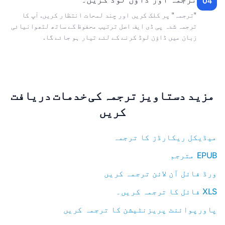
04
"ترجمہ" پر کلک کریں اور چند لمحات انتظار کریں. آپ کا
ترجمہ شدہ پی ڈی ایف اصل ترتیب محفوظ کے ساتھ لتھوانیائی
زبان میں ڈاؤن لوڈ کرنے کے لئے تیار ہو جائے گا.
مزید دستاویز ترجمہ کی خدمات دریافت
کریں
میڈیکل ریکارڈز کا ترجمہ
EPUB مترجم
ورڈ فائل آن لائن ترجمہ کریں
XLS فائل کا ترجمہ کریں۔
پاورپوائنٹ پریزنٹیشن کا ترجمہ کریں