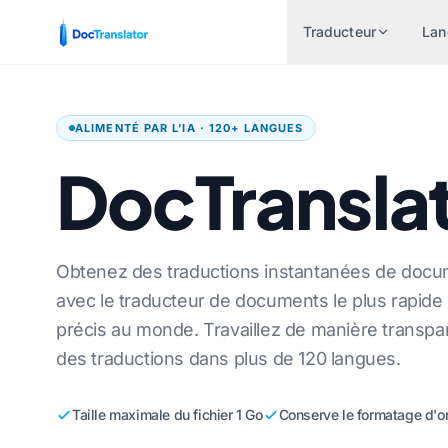
Traducteur
Lan
TRADUI
PAIRES DE LANGUES
ALIMENTÉ PAR L’IA · 120+ LANGUES
INDUSTRIES
VERS LA LANGUE
FICHIE
POPULAIRES
DocTransla
Finances et banques
Documen
s l'anglais
Anglais vers espagnol
Soins de santé
Fichier 
s l'espagnol
Anglais vers français
Traductions juridiques
PowerPoi
s portugais
Anglais vers allemand
Obtenez des traductions instantanées de doc
Ressources humaines
PowerPo
s le français
Anglais vers chinois
avec le traducteur de documents le plus rapide e
précis au monde. Travaillez de manière transpa
Gouvernement et défense
Fichier 
s l'allemand
Anglais vers japonais
des traductions dans plus de 120 langues.
gne
Traduction de brevets
Traduct
chinois
Anglais vers russe
 en
Technique
Traducte
s japonais
Anglais vers portugais
Taille maximale du fichier 1 Go
Conserve le formatage d'or
Fabrication
Traduire
s russe
Anglais vers italien