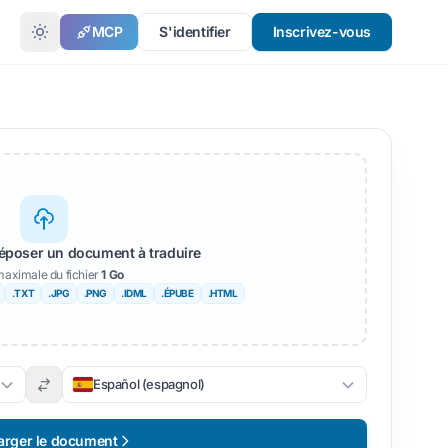
MCP
S'identifier
Inscrivez-vous
ES
époser un document à traduire
 maximale du fichier
1 Go
.TXT
.JPG
.PNG
.IDML
.ÉPUBE
.HTML
Español (espagnol)
arger le document