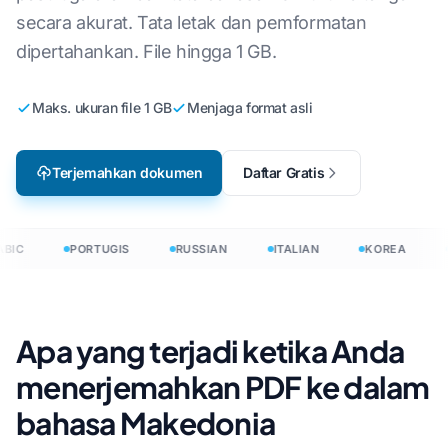
secara akurat. Tata letak dan pemformatan
dipertahankan. File hingga 1 GB.
Maks. ukuran file 1 GB
Menjaga format asli
Terjemahkan dokumen
Daftar Gratis
BIC
PORTUGIS
RUSSIAN
ITALIAN
KOREA
Apa yang terjadi ketika Anda
menerjemahkan PDF ke dalam
bahasa Makedonia