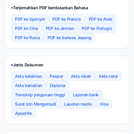
Terjemahkan PDF berdasarkan Bahasa
PDF ke Spanyol
PDF ke Prancis
PDF ke Arab
PDF ke Cina
PDF ke Jerman
PDF ke Portugis
PDF ke Rusia
PDF ke bahasa Jepang
Jenis Dokumen
Akta kelahiran
Paspor
Akta nikah
Akta cerai
Akta kematian
Diploma
Transkrip perguruan tinggi
Laporan bank
Surat Izin Mengemudi
Laporan medis
Visa
Apostille