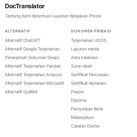
DocTranslator
Tentang Kami
·
Ketentuan Layanan
·
Kebijakan Privasi
ALTERNATIF
DOKUMEN PRIBADI
Alternatif ChatGPT
Terjemahan USCIS
Alternatif Google Terjemahan
Laporan medis
Penerjemah Dokumen DeepL
Akta kelahiran
Alternatif Terjemahan Yandex
Surat nikah
Alternatif Terjemahan Amazon
Sertifikat Perceraian
Alternatif Terjemahan Microsoft
Sertifikat Kematian
Alternatif QuillBot
Paspor
Diploma
Pernyataan Bank
Melanjutkan
Catatan Dokter