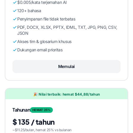
$0.005/kata terjemahan AI
120+ bahasa
Penyimpanan file tidak terbatas
PDF, DOCX, XLSX, PPTX, IDML, TXT, JPG, PNG, CSV,
JSON
Akses tim & glosarium khusus
Dukungan email prioritas
Memulai
🎉 Nilai terbaik: hemat $44,88/tahun
Tahunan
HEMAT 25%
$ 135 / tahun
~$11.25/bulan, hemat 25% vs bulanan