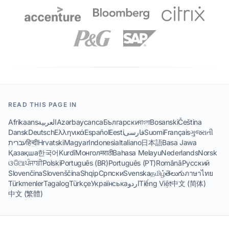
READ THIS PAGE IN
Afrikaans
العربية
Azərbaycanca
Български
বাংলা
Bosanski
Čeština
Dansk
Deutsch
Ελληνικά
Español
Eesti
فارسی
Suomi
Français
ગુજરાતી
עברית
हिन्दी
Hrvatski
Magyar
Indonesia
Italiano
日本語
Basa Jawa
Қазақша
한국어
Kurdî
Монгол
मराठी
Bahasa Melayu
Nederlands
Norsk
ଓଡିଆ
ਪੰਜਾਬੀ
Polski
Português (BR)
Português (PT)
Română
Русский
Slovenčina
Slovenščina
Shqip
Српски
Svenska
தமிழ்
తెలుగు
ภาษาไทย
Türkmenler
Tagalog
Türkçe
Українська
اردو
Tiếng Việt
中文 (简体)
中文 (繁體)