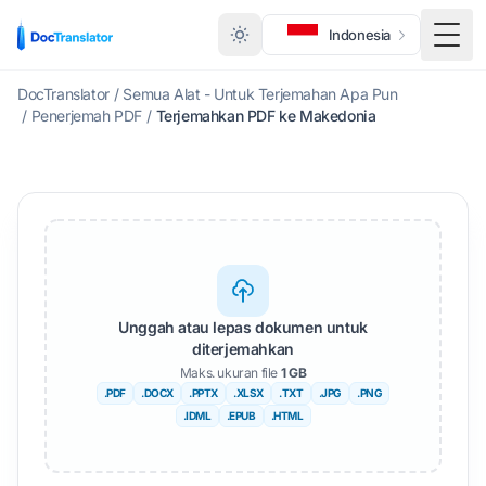
Indonesia
Togg
DocTranslator
/
Semua Alat - Untuk Terjemahan Apa Pun
/
Penerjemah PDF
/
Terjemahkan PDF ke Makedonia
Unggah atau lepas dokumen untuk
diterjemahkan
Maks. ukuran file
1 GB
.PDF
.DOCX
.PPTX
.XLSX
.TXT
.JPG
.PNG
.IDML
.EPUB
.HTML