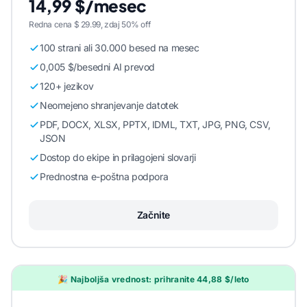
14,99 $/mesec
Redna cena $ 29.99, zdaj 50% off
100 strani ali 30.000 besed na mesec
0,005 $/besedni AI prevod
120+ jezikov
Neomejeno shranjevanje datotek
PDF, DOCX, XLSX, PPTX, IDML, TXT, JPG, PNG, CSV,
JSON
Dostop do ekipe in prilagojeni slovarji
Prednostna e-poštna podpora
Začnite
🎉 Najboljša vrednost: prihranite 44,88 $/leto