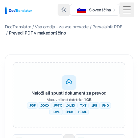
Slovenščina
Prek
DocTranslator
/
Vsa orodja - za vse prevode
/
Prevajalnik PDF
/
Prevedi PDF v makedonščino
Naloži ali spusti dokument za prevod
Max. velikost datoteke
1 GB
.PDF
.DOCX
.PPTX
. XLSX
.TXT
.JPG
.PNG
. IDML
. EPUB
.HTML