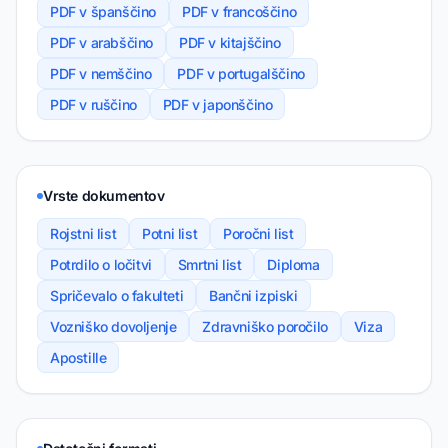
PDF v španščino
PDF v francoščino
PDF v arabščino
PDF v kitajščino
PDF v nemščino
PDF v portugalščino
PDF v ruščino
PDF v japonščino
Vrste dokumentov
Rojstni list
Potni list
Poročni list
Potrdilo o ločitvi
Smrtni list
Diploma
Spričevalo o fakulteti
Bančni izpiski
Vozniško dovoljenje
Zdravniško poročilo
Viza
Apostille