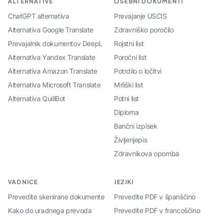
ALTERNATIVE
OSEBNI DOKUMENTI
ChatGPT alternativa
Prevajanje USCIS
Alternativa Google Translate
Zdravniško poročilo
Prevajalnik dokumentov DeepL
Rojstni list
Alternativa Yandex Translate
Poročni list
Alternativa Amazon Translate
Potrdilo o ločitvi
Alternativa Microsoft Translate
Mrliški list
Alternativa QuillBot
Potni list
Diploma
Bančni izpisek
Življenjepis
Zdravnikova opomba
VADNICE
JEZIKI
Prevedite skenirane dokumente
Prevedite PDF v španščino
Kako do uradnega prevoda
Prevedite PDF v francoščino