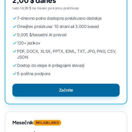
2,00 $ danes
nato 14,99 $ na mesec po koncu preizkusa
7-dnevno polno dostopno preizkusno obdobje
Omejitev preizkusa: 10 strani ali 3.000 besed
0,005 $/besedni AI prevod
120+ jezikov
PDF, DOCX, XLSX, PPTX, IDML, TXT, JPG, PNG, CSV,
JSON
Dostop do ekipe in prilagojeni slovarji
E-poštna podpora
Začnite
Mesečnik
PRILJUBLJENO