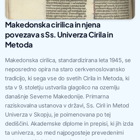
Makedonska cirilica in njena
povezava s Ss. Univerza Cirila in
Metoda
Makedonska cirilica, standardizirana leta 1945, se
neposredno opira na staro cerkvenoslovansko
tradicijo, ki sega vse do svetih Cirila in Metoda, ki
sta v 9. stoletju ustvarila glagolico na ozemlju
današnje Severne Makedonije. Primarna
raziskovalna ustanova v državi, Ss. Ciril in Metod
Univerza v Skopju, je poimenovana po tej
dediščini. Akademske diplome in prepisi, ki jih izda
ta univerza, so med najpogosteje prevedenimi