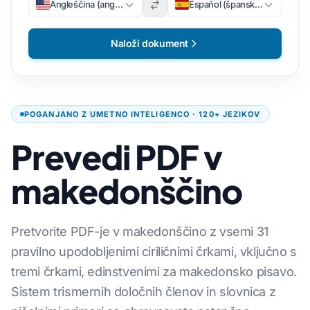
Angleščina (angleščina)
Español (špansko)
Naloži dokument
POGANJANO Z UMETNO INTELIGENCO · 120+ JEZIKOV
Prevedi PDF v
makedonščino
Pretvorite PDF-je v makedonščino z vsemi 31
pravilno upodobljenimi ciriličnimi črkami, vključno s
tremi črkami, edinstvenimi za makedonsko pisavo.
Sistem trismernih določnih členov in slovnica z