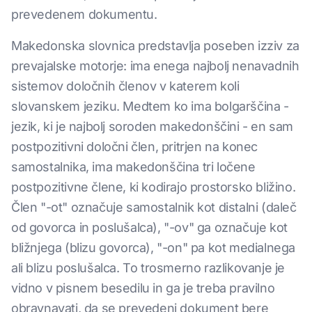
prevedenem dokumentu.
Makedonska slovnica predstavlja poseben izziv za
prevajalske motorje: ima enega najbolj nenavadnih
sistemov določnih členov v katerem koli
slovanskem jeziku. Medtem ko ima bolgarščina -
jezik, ki je najbolj soroden makedonščini - en sam
postpozitivni določni člen, pritrjen na konec
samostalnika, ima makedonščina tri ločene
postpozitivne člene, ki kodirajo prostorsko bližino.
Člen "-ot" označuje samostalnik kot distalni (daleč
od govorca in poslušalca), "-ov" ga označuje kot
bližnjega (blizu govorca), "-on" pa kot medialnega
ali blizu poslušalca. To trosmerno razlikovanje je
vidno v pisnem besedilu in ga je treba pravilno
obravnavati, da se prevedeni dokument bere