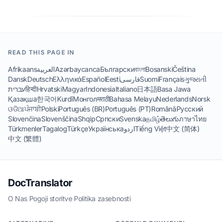
READ THIS PAGE IN
Afrikaans
العربية
Azərbaycanca
Български
বাংলা
Bosanski
Čeština
Dansk
Deutsch
Ελληνικά
Español
Eesti
فارسی
Suomi
Français
ગુજરાતી
עברית
हिन्दी
Hrvatski
Magyar
Indonesia
Italiano
日本語
Basa Jawa
Қазақша
한국어
Kurdî
Монгол
मराठी
Bahasa Melayu
Nederlands
Norsk
ଓଡିଆ
ਪੰਜਾਬੀ
Polski
Português (BR)
Português (PT)
Română
Русский
Slovenčina
Slovenščina
Shqip
Српски
Svenska
தமிழ்
తెలుగు
ภาษาไทย
Türkmenler
Tagalog
Türkçe
Українська
اردو
Tiếng Việt
中文 (简体)
中文 (繁體)
DocTranslator
O Nas
·
Pogoji storitve
·
Politika zasebnosti