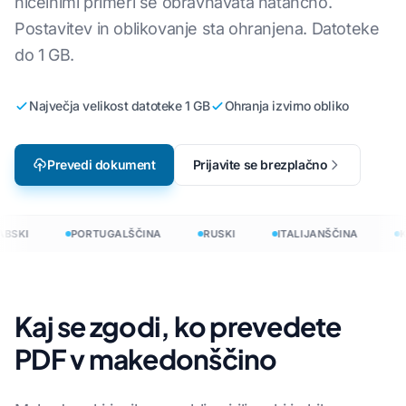
ničelnimi primeri se obravnavata natančno.
Postavitev in oblikovanje sta ohranjena. Datoteke
do 1 GB.
Največja velikost datoteke 1 GB
Ohranja izvirno obliko
Prevedi dokument
Prijavite se brezplačno
BSKI
PORTUGALŠČINA
RUSKI
ITALIJANŠČINA
K
Kaj se zgodi, ko prevedete
PDF v makedonščino