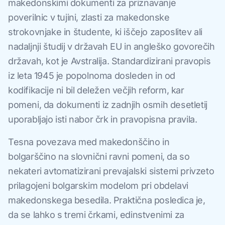
makedonskimi dokumenti za priznavanje
poverilnic v tujini, zlasti za makedonske
strokovnjake in študente, ki iščejo zaposlitev ali
nadaljnji študij v državah EU in angleško govorečih
državah, kot je Avstralija. Standardizirani pravopis
iz leta 1945 je popolnoma dosleden in od
kodifikacije ni bil deležen večjih reform, kar
pomeni, da dokumenti iz zadnjih osmih desetletij
uporabljajo isti nabor črk in pravopisna pravila.
Tesna povezava med makedonščino in
bolgarščino na slovnični ravni pomeni, da so
nekateri avtomatizirani prevajalski sistemi privzeto
prilagojeni bolgarskim modelom pri obdelavi
makedonskega besedila. Praktična posledica je,
da se lahko s tremi črkami, edinstvenimi za