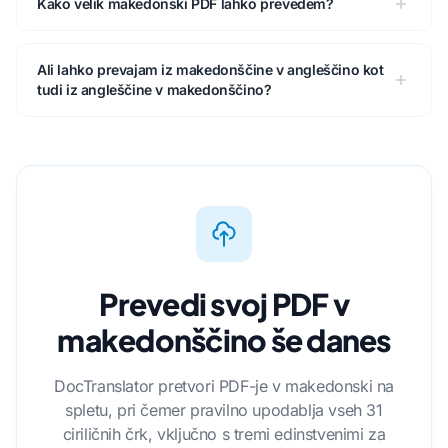
Kako velik makedonski PDF lahko prevedem?
Ali lahko prevajam iz makedonščine v angleščino kot
tudi iz angleščine v makedonščino?
Prevedi svoj PDF v
makedonščino še danes
DocTranslator pretvori PDF-je v makedonski na
spletu, pri čemer pravilno upodablja vseh 31
ciriličnih črk, vključno s tremi edinstvenimi za