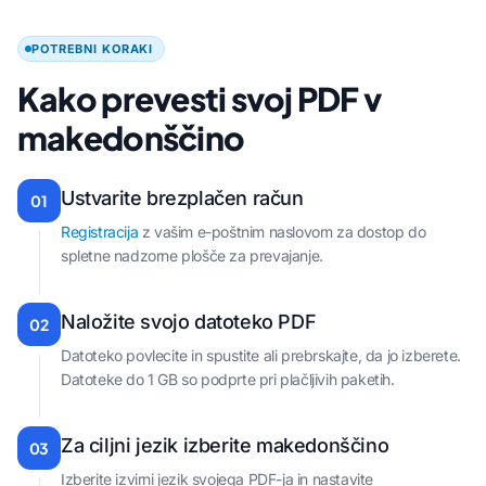
POTREBNI KORAKI
Kako prevesti svoj PDF v
makedonščino
Ustvarite brezplačen račun
01
Registracija
z vašim e-poštnim naslovom za dostop do
spletne nadzorne plošče za prevajanje.
Naložite svojo datoteko PDF
02
Datoteko povlecite in spustite ali prebrskajte, da jo izberete.
Datoteke do 1 GB so podprte pri plačljivih paketih.
Za ciljni jezik izberite makedonščino
03
Izberite izvirni jezik svojega PDF-ja in nastavite