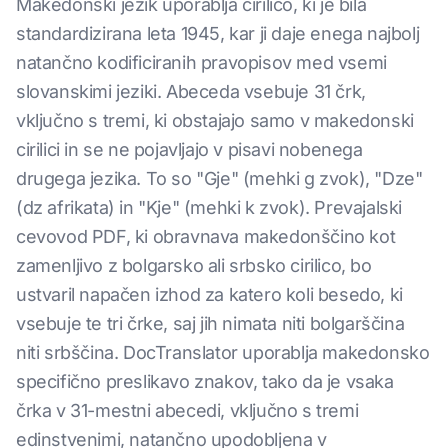
Makedonski jezik uporablja cirilico, ki je bila
standardizirana leta 1945, kar ji daje enega najbolj
natančno kodificiranih pravopisov med vsemi
slovanskimi jeziki. Abeceda vsebuje 31 črk,
vključno s tremi, ki obstajajo samo v makedonski
cirilici in se ne pojavljajo v pisavi nobenega
drugega jezika. To so "Gje" (mehki g zvok), "Dze"
(dz afrikata) in "Kje" (mehki k zvok). Prevajalski
cevovod PDF, ki obravnava makedonščino kot
zamenljivo z bolgarsko ali srbsko cirilico, bo
ustvaril napačen izhod za katero koli besedo, ki
vsebuje te tri črke, saj jih nimata niti bolgarščina
niti srbščina. DocTranslator uporablja makedonsko
specifično preslikavo znakov, tako da je vsaka
črka v 31-mestni abecedi, vključno s tremi
edinstvenimi, natančno upodobljena v