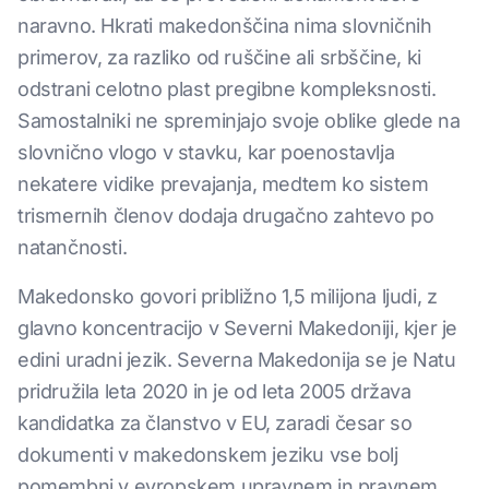
naravno. Hkrati makedonščina nima slovničnih
primerov, za razliko od ruščine ali srbščine, ki
odstrani celotno plast pregibne kompleksnosti.
Samostalniki ne spreminjajo svoje oblike glede na
slovnično vlogo v stavku, kar poenostavlja
nekatere vidike prevajanja, medtem ko sistem
trismernih členov dodaja drugačno zahtevo po
natančnosti.
Makedonsko govori približno 1,5 milijona ljudi, z
glavno koncentracijo v Severni Makedoniji, kjer je
edini uradni jezik. Severna Makedonija se je Natu
pridružila leta 2020 in je od leta 2005 država
kandidatka za članstvo v EU, zaradi česar so
dokumenti v makedonskem jeziku vse bolj
pomembni v evropskem upravnem in pravnem