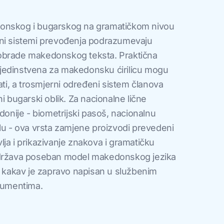
onskog i bugarskog na gramatičkom nivou
ani sistemi prevođenja podrazumevaju
obrade makedonskog teksta. Praktična
va jedinstvena za makedonsku ćirilicu mogu
ati, a trosmjerni određeni sistem članova
i bugarski oblik. Za nacionalne lične
nije - biometrijski pasoš, nacionalnu
lu - ova vrsta zamjene proizvodi prevedeni
ja i prikazivanje znakova i gramatičku
održava poseban model makedonskog jezika
k kakav je zapravo napisan u službenim
umentima.