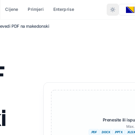
Cijene
Primjeri
Enterprise
revedi PDF na makedonski
TIPU DATOTEKE
KONVERTUJ PO FORMATU
DRUGI JEZICI
VIŠE JEZIKA
 (.DOCX)
PDF u DOCX
Ne
Afrikanac
F
 (.XLSX)
PDF u TXT
Bengalski
švedski
PT)
InDesign u PDF
Urdu
Hebrejski
TX
XLSX u PDF
Norveški
Srpski
eka (.IDML)
TXT u XLSX
Marathi
Slovenački
i
ac
JPG u PDF
Telugu
Svahili
Prenesite ili is
ator
JPEG u PDF
Tamilski
Amharski
Max. 
.PDF
.DOCX
.PPTX
.XLS
datoteke
PNG u PDF
Turski
Albanac