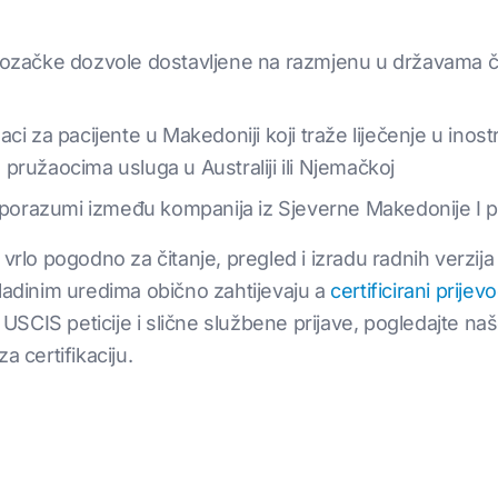
vozačke dozvole dostavljene na razmjenu u državama 
odaci za pacijente u Makedoniji koji traže liječenje u inos
s pružaocima usluga u Australiji ili Njemačkoj
sporazumi između kompanija iz Sjeverne Makedonije I pa
 vrlo pogodno za čitanje, pregled i izradu radnih verzi
vladinim uredima obično zahtijevaju a
certificirani prijev
a USCIS peticije i slične službene prijave, pogledajte na
a certifikaciju.