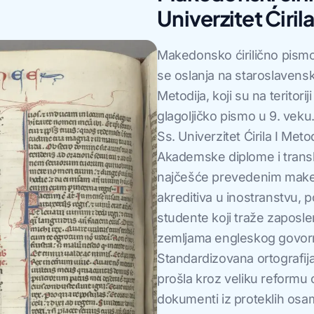
Univerzitet Ćiril
Makedonsko ćirilično pism
se oslanja na staroslavensku
Metodija, koji su na teritor
glagoljičko pismo u 9. veku. 
Ss. Univerzitet Ćirila I Met
Akademske diplome i transkr
najčešće prevedenim make
akreditiva u inostranstvu,
studente koji traže zaposlen
zemljama engleskog govorno
Standardizovana ortografija
prošla kroz veliku reformu o
dokumenti iz proteklih osam 