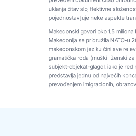
prevedeni dokument čitao prirodno.
uklanja čitav sloj flektivne složeno
pojednostavljuje neke aspekte trans
Makedonski govori oko 1,5 miliona lj
Makedonija se pridružila NATO-u 20
makedonskom jeziku čini sve relev
gramatička roda (muški i ženski za 
subjekt-objekat-glagol, iako je red 
predstavlja jednu od najvećih konc
prevođenjem imigracionih, obrazov