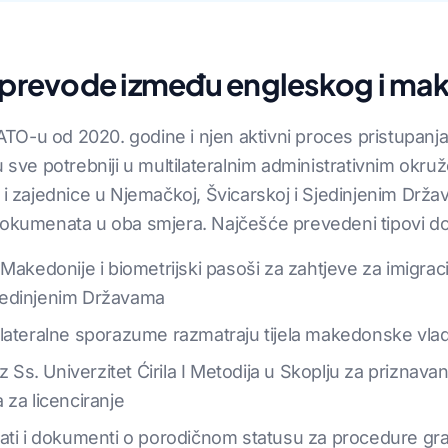
i prevode između engleskog i m
TO-u od 2020. godine i njen aktivni proces pristupanj
ve potrebniji u multilateralnim administrativnim okru
 i zajednice u Njemačkoj, Švicarskoj i Sjedinjenim Drž
 dokumenata u oba smjera. Najčešće prevedeni tipovi d
akedonije i biometrijski pasoši za zahtjeve za imigracij
 Sjedinjenim Državama
ilateralne sporazume razmatraju tijela makedonske vla
z Ss. Univerzitet Ćirila I Metodija u Skoplju za priznava
a za licenciranje
ifikati i dokumenti o porodičnom statusu za procedure g