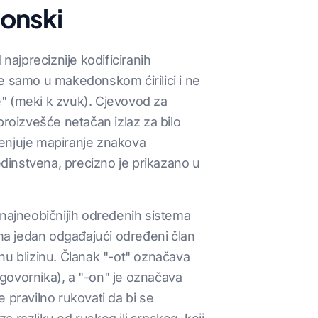
onski
najpreciznije kodificiranih
oje samo u makedonskom ćirilici i ne
je" (meki k zvuk). Cjevovod za
proizvešće netačan izlaz za bilo
imenjuje mapiranje znakova
edinstvena, precizno je prikazano u
najneobičnijih određenih sistema
ima jedan odgađajući određeni član
nu blizinu. Članak "-ot" označava
u govornika), a "-on" je označava
e pravilno rukovati da bi se