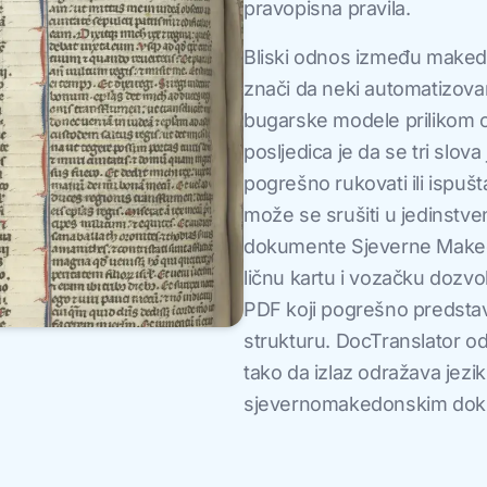
pravopisna pravila.
Bliski odnos između maked
znači da neki automatizov
bugarske modele prilikom 
posljedica je da se tri slo
pogrešno rukovati ili ispušt
može se srušiti u jedinstven
dokumente Sjeverne Makedo
ličnu kartu i vozačku dozvo
PDF koji pogrešno predstavl
strukturu. DocTranslator 
tako da izlaz odražava jezi
sjevernomakedonskim dok