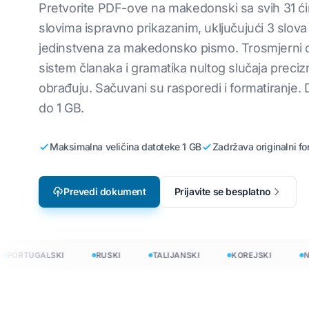
Pretvorite PDF-ove na makedonski sa svih 31 ćir
Lokalizacija video igara
Prevedite CSV
i
Engleski na korejski
slovima ispravno prikazanim, uključujući 3 slova
jedinstvena za makedonsko pismo. Trosmjerni 
e-Learning
Prevedi JSON
Engleski na arapski
sistem članaka i gramatika nultog slučaja preciz
HTML prevodil
ki
Engleski na turski
obrađuju. Sačuvani su rasporedi i formatiranje.
InDesign broj ri
Engleski na indonežanski
do 1 GB.
.DOCX Brojač ri
ijski
Engleski na hindi
Maksimalna veličina datoteke 1 GB
Zadržava originalni fo
Broj datoteka u
Engleski na urdu
PowerPoint broj
Prevedi dokument
Prijavite se besplatno
na 120+ jezika
evesti dokumente na 120+ jezika
ORTUGALSKI
RUSKI
TALIJANSKI
KOREJSKI
NIZO