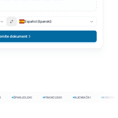
Español (španski)
emite dokument
no
ŠPANJOLSKI
FRANCUSKI
NJEMAČKI
KINESKI