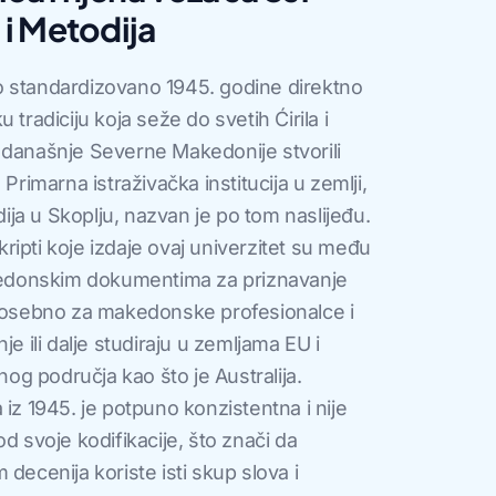
a i Metodija
o standardizovano 1945. godine direktno
 tradiciju koja seže do svetih Ćirila i
iji današnje Severne Makedonije stvorili
Primarna istraživačka institucija u zemlji,
odija u Skoplju, nazvan je po tom naslijeđu.
ipti koje izdaje ovaj univerzitet su među
donskim dokumentima za priznavanje
 posebno za makedonske profesionalce i
je ili dalje studiraju u zemljama EU i
g područja kao što je Australija.
 iz 1945. je potpuno konzistentna i nije
d svoje kodifikacije, što znači da
decenija koriste isti skup slova i