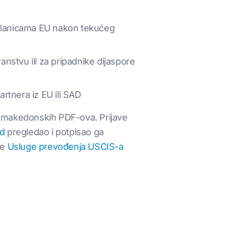
članicama EU nakon tekućeg
transtvu ili za pripadnike dijaspore
rtnera iz EU ili SAD
ja makedonskih PDF-ova. Prijave
od
pregledao i potpisao ga
še
Usluge prevođenja USCIS-a