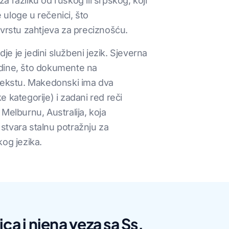
azliku od ruskog ili srpskog, koji
 uloge u rečenici, što
 vrstu zahtjeva za preciznošću.
je je jedini službeni jezik. Sjeverna
odine, što dokumente na
tekstu. Makedonski ima dva
 kategorije) i zadani red reči
 Melburnu, Australija, koja
stvara stalnu potražnju za
og jezika.
ca i njena veza sa Ss.