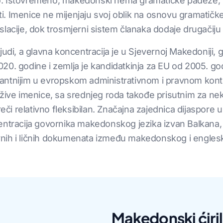
 Istovremeno, makedonski nema gramatičke padeže, za r
sti. Imenice ne mijenjaju svoj oblik na osnovu gramatičke
lacije, dok trosmjerni sistem članaka dodaje drugačiju
udi, a glavna koncentracija je u Sjevernoj Makedoniji, gd
20. godine i zemlja je kandidatkinja za EU od 2005. g
antnijim u evropskom administrativnom i pravnom kon
žive imenice, sa srednjeg roda takođe prisutnim za neke
reči relativno fleksibilan. Značajna zajednica dijaspore u
entracija govornika makedonskog jezika izvan Balkana, 
nih i ličnih dokumenata između makedonskog i englesk
Makedonski ćirili