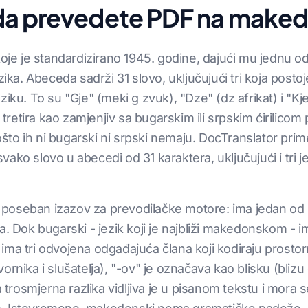
da prevedete PDF na maked
oje je standardizirano 1945. godine, dajući mu jednu od 
zika. Abeceda sadrži 31 slovo, uključujući tri koja post
ziku. To su "Gje" (meki g zvuk), "Dze" (dz afrikat) i "K
etira kao zamjenjiv sa bugarskim ili srpskim ćirilicom 
 pošto ih ni bugarski ni srpski nemaju. DocTranslator pr
ako slovo u abecedi od 31 karaktera, uključujući i tri j
poseban izazov za prevodilačke motore: ima jedan od 
a. Dok bugarski - jezik koji je najbliži makedonskom - 
ma tri odvojena odgađajuća člana koji kodiraju prostor
ornika i slušatelja), "-ov" je označava kao blisku (bliz
a trosmjerna razlika vidljiva je u pisanom tekstu i mora s