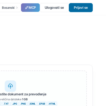
MCP
Ulogovati se
Prijavi se
Bosanski
pustite dokument za prevođenje
veličina datoteke
1 GB
X
.TXT
.JPG
.PNG
.IDML
.EPUB
.HTML