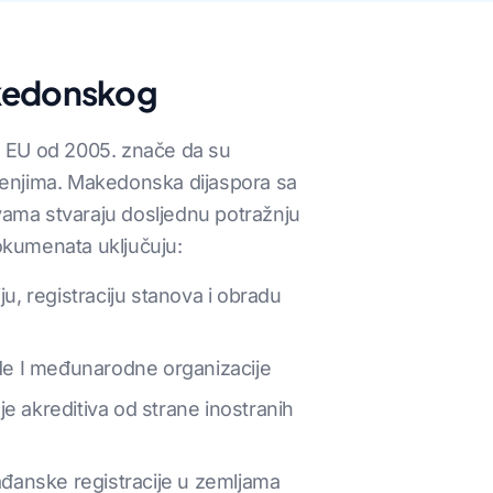
akedonskog
a EU od 2005. znače da su
ženjima. Makedonska dijaspora sa
avama stvaraju dosljednu potražnju
okumenata uključuju:
u, registraciju stanova i obradu
de I međunarodne organizacije
nje akreditiva od strane inostranih
rađanske registracije u zemljama