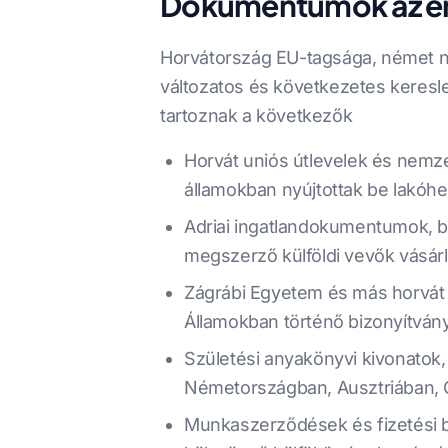
Dokumentumok az emb
Horvátország EU-tagsága, német ny
változatos és következetes keresl
tartoznak a következők
Horvát uniós útlevelek és nem
államokban nyújtottak be lakóhe
Adriai ingatlandokumentumok, bel
megszerző külföldi vevők vásárl
Zágrábi Egyetem és más horvát 
Államokban történő bizonyítvá
Születési anyakönyvi kivonatok
Németországban, Ausztriában, 
Munkaszerződések és fizetési b