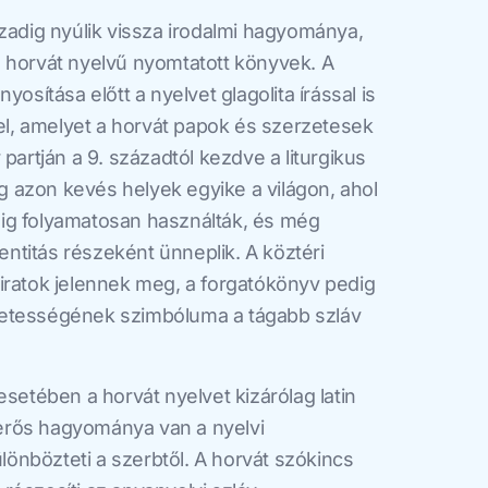
ázadig nyúlik vissza irodalmi hagyománya,
 horvát nyelvű nyomtatott könyvek. A
yosítása előtt a nyelvet glagolita írással is
rel, amelyet a horvát papok és szerzetesek
 partján a 9. századtól kezdve a liturgikus
 azon kevés helyek egyike a világon, ahol
zadig folyamatosan használták, és még
dentitás részeként ünneplik. A köztéri
iratok jelennek meg, a forgatókönyv pedig
egzetességének szimbóluma a tágabb szláv
tében a horvát nyelvet kizárólag latin
k erős hagyománya van a nyelvi
nbözteti a szerbtől. A horvát szókincs