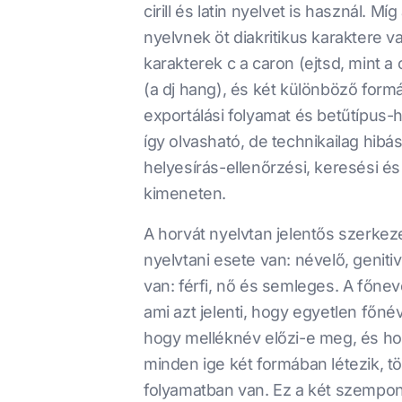
cirill és latin nyelvet is használ. 
nyelvnek öt diakritikus karaktere
karakterek c a caron (ejtsd, mint a
(a dj hang), és két különböző formá
exportálási folyamat és betűtípus-he
így olvasható, de technikailag hib
helyesírás-ellenőrzési, keresési és
kimeneten.
A horvát nyelvtan jelentős szerke
nyelvtani esete van: névelő, geniti
van: férfi, nő és semleges. A főn
ami azt jelenti, hogy egyetlen főn
hogy melléknév előzi-e meg, és h
minden ige két formában létezik, t
folyamatban van. Ez a két szempont 