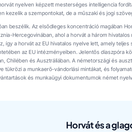
rvát nyelven képzett mesterséges intelligencia fordít
ezelik a szempontokat, de a műszaki és jogi szövege
llióan beszélik. Az elsődleges koncentráció magában Ho
osznia-Hercegovinában, ahol a horvát a három hivatalos
 így a horvát az EU hivatalos nyelve lett, amely teljes 
ntetében az EU intézményeiben. Jelentős diaszpóra 
n, Chilében és Ausztráliában. A németországi és auszt
e tükrözi a munkaerő-vándorlási mintákat, és folyamat
ántartások és munkaügyi dokumentumok német nyelvre 
Horvát és a gla