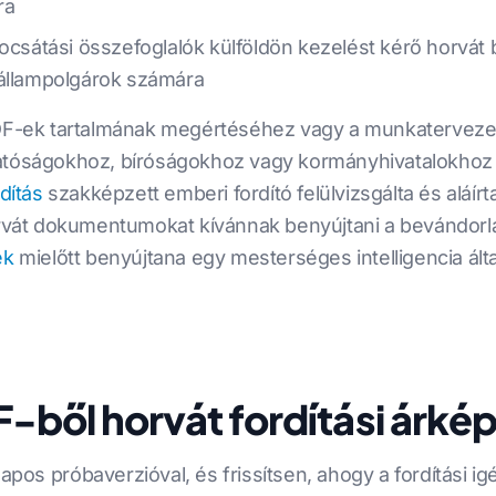
ra
bocsátási összefoglalók külföldön kezelést kérő horvát
 állampolgárok számára
PDF-ek tartalmának megértéséhez vagy a munkatervezet
atóságokhoz, bíróságokhoz vagy kormányhivatalokhoz 
rdítás
szakképzett emberi fordító felülvizsgálta és aláír
horvát dokumentumokat kívánnak benyújtani a bevándorl
ek
mielőtt benyújtana egy mesterséges intelligencia álta
-ből horvát fordítási árké
apos próbaverzióval, és frissítsen, ahogy a fordítási i