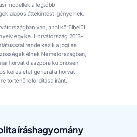
ási modellek a legtöbb
k alapos áttekintést igényelnek.
rvátországban van, ahol körülbelül
 nyelv egyike. Horvátország 2013-
státusszal rendelkezik a jogi és
közösségek élnek Németországban,
riai horvát diaszpóra különösen
os keresletet generál a horvát
történő lefordítása iránt.
golita íráshagyomány