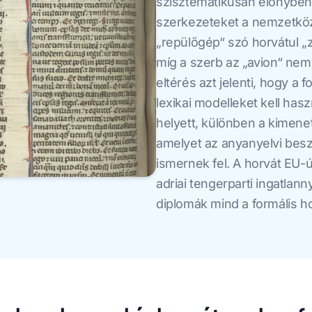
szisztematikusan előnyben 
szerkezeteket a nemzetkö
„repülőgép“ szó horvátul „zr
míg a szerb az „avion“ nem
eltérés azt jelenti, hogy a
lexikai modelleket kell hasz
helyett, különben a kimene
amelyet az anyanyelvi bes
ismernek fel. A horvát EU-
adriai tengerparti ingatlan
diplomák mind a formális h