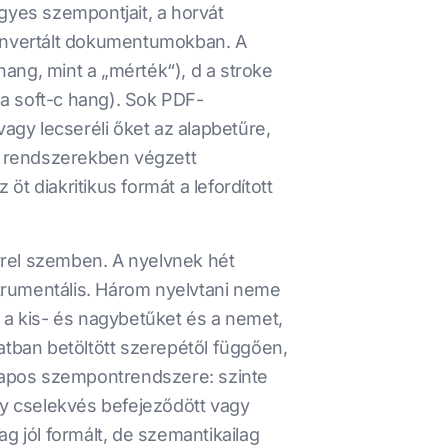
 egyes szempontjait, a horvát
 konvertált dokumentumokban. A
 hang, mint a „mérték“), d a stroke
 (a soft-c hang). Sok PDF-
 vagy lecseréli őket az alapbetűre,
vű rendszerekben végzett
t diakritikus formát a lefordított
rrel szemben. A nyelvnek hét
nstrumentális. Három nyelvtani neme
a kis- és nagybetűket és a nemet,
atban betöltött szerepétől függően,
lapos szempontrendszere: szinte
egy cselekvés befejeződött vagy
g jól formált, de szemantikailag