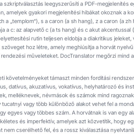
Míg a szkriptválasztás leegyszerűsíti a PDF-megjelenítés
 van, amelyek gyakori megjelenítési hibákat okoznak a
 ch a „templom“), s a caron (a sh hang), z a caron (a zh
ja a c: az alapvető c (a ts hang) és c akut akcentussal
lyettesítési rutin teljesen eldobja a diakritikus jeleket,
ás szöveget hoz létre, amely meghiúsítja a horvát nyel
 rendezési műveleteket. DocTranslator megőrzi mind az ö
zeti követelményeket támaszt minden fordítási rendsze
vus, datívus, akuzatívus, vokatívus, helyhatározó és i
evek, melléknevek, névmások és számok mind ragoznak 
év tucatnyi vagy több különböző alakot vehet fel a mond
ogy egyes vagy többes szám. A horvátnak is van egy a
ökéletes és imperfektív, amelyek azt közvetítik, hogy 
nem cserélhető fel, és a rossz kiválasztása nyelvtanila