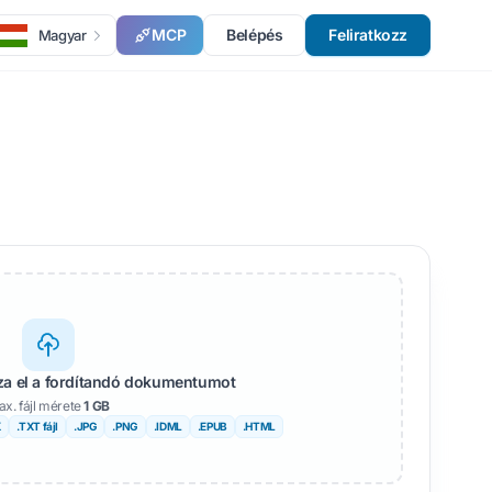
MCP
Belépés
Feliratkozz
Magyar
zza el a fordítandó dokumentumot
x. fájl mérete
1 GB
X
.TXT fájl
.JPG
.PNG
.IDML
.EPUB
.HTML