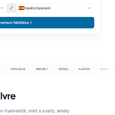
Español (spanyol)
entum feltöltése
FRANCIA
NÉMET
KÍNAI
JAPÁN
HINDI
lvre
en
áv nyelvektől, mint a szerb, amely