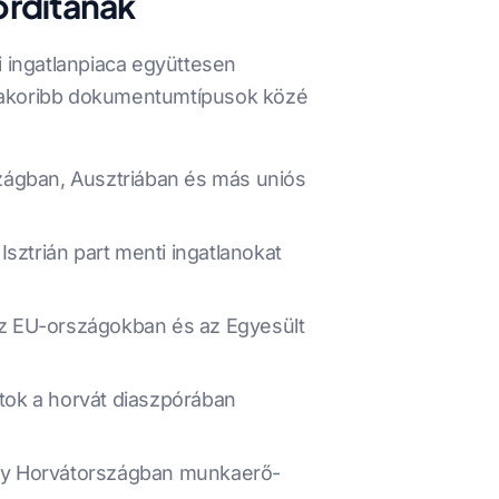
ordítanak
 ingatlanpiaca együttesen
gyakoribb dokumentumtípusok közé
ágban, Ausztriában és más uniós
sztrián part menti ingatlanokat
az EU-országokban és az Egyesült
tok a horvát diaszpórában
agy Horvátországban munkaerő-