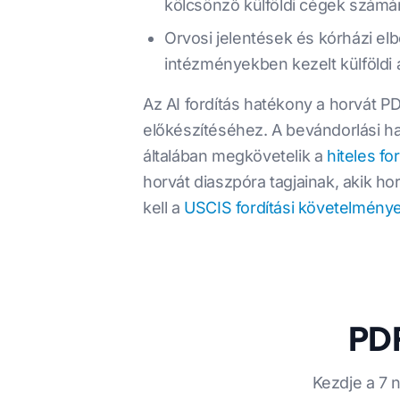
kölcsönző külföldi cégek számá
Orvosi jelentések és kórházi el
intézményekben kezelt külföldi
Az AI fordítás hatékony a horvát 
előkészítéséhez. A bevándorlási h
általában megkövetelik a
hiteles fo
horvát diaszpóra tagjainak, akik 
kell a
USCIS fordítási követelmény
PDF
Kezdje a 7 n