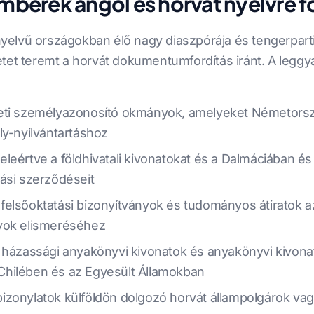
erek angol és horvát nyelvre f
elvű országokban élő nagy diaszpórája és tengerparti
etet teremt a horvát dokumentumfordítás iránt. A leg
zeti személyazonosító okmányok, amelyeket Németorsz
ly-nyilvántartáshoz
eértve a földhivatali kivonatokat és a Dalmáciában és I
ási szerződéseit
felsőoktatási bizonyítványok és tudományos átiratok 
nyok elismeréséhez
, házassági anyakönyvi kivonatok és anyakönyvi kivona
Chilében és az Egyesült Államokban
izonylatok külföldön dolgozó horvát állampolgárok v