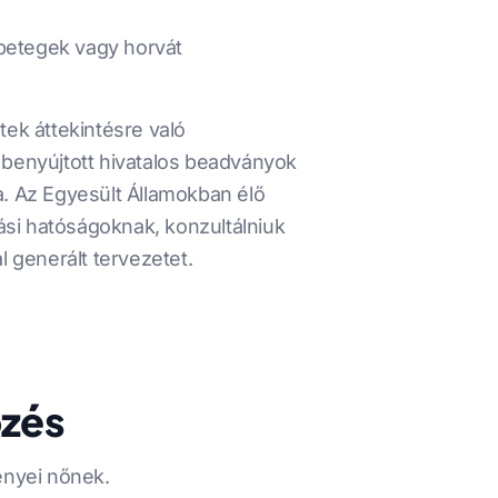
 betegek vagy horvát
ek áttekintésre való
benyújtott hivatalos beadványok
ta. Az Egyesült Államokban élő
ási hatóságoknak, konzultálniuk
l generált tervezetet.
pzés
gényei nőnek.