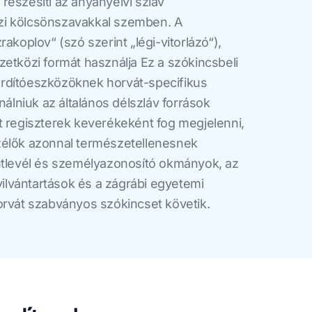
részesíti az anyanyelvi szláv
zi kölcsönszavakkal szemben. A
akoplov“ (szó szerint „légi-vitorlázó“),
zetközi formát használja Ez a szókincsbeli
 fordítóeszközöknek horvát-specifikus
nálniuk az általános délszláv források
t regiszterek keverékeként fog megjelenni,
zélők azonnal természetellenesnek
útlevél és személyazonosító okmányok, az
nyilvántartások és a zágrábi egyetemi
orvát szabványos szókincset követik.