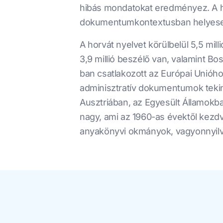
hibás mondatokat eredményez. A ho
dokumentumkontextusban helyesen k
A horvát nyelvet körülbelül 5,5 mi
3,9 millió beszélő van, valamint B
ban csatlakozott az Európai Unióhoz,
adminisztratív dokumentumok teki
Ausztriában, az Egyesült Államokba
nagy, ami az 1960-as évektől kezdv
anyakönyvi okmányok, vagyonnyilv