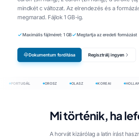
Gyártás
mindkét c változat. Az elrendezés és a formázá
CSV-fájlok for
Angolról koreaira
megmarad. Fájlok 1 GB-ig.
Videojáték Lokalizáció
Fordítsa le a 
Angolról arabra
e-Learning
Maximális fájlméret: 1 GB
Megtartja az eredeti formázást
HTML-fordító
Angolról törökre
InDesign szós
Angolról indonézre
Dokumentum fordítása
Regisztrálj ingyen
.DOCX szószá
elvre
Angolról hindire
Excel fájlszám
Angolról urdura
PowerPoint s
PORTUGÁL
OROSZ
OLASZ
KOREAI
HOLLAND
umokat 120+ nyelven
Mi történik, ha le
rdítson dokumentumokat 120+ nyelven
A horvát kizárólag a latin írást has