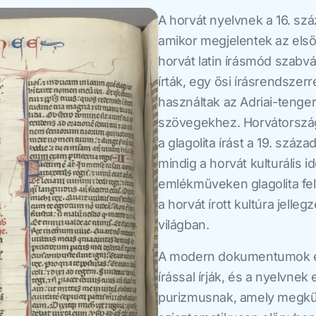
A horvát nyelvnek a 16. sz
amikor megjelentek az első
horvát latin írásmód szabván
írták, egy ősi írásrendszer
használtak az Adriai-tenger
szövegekhez. Horvátország
a glagolita írást a 19. szá
mindig a horvát kulturális i
emlékműveken glagolita fel
a horvát írott kultúra jell
világban.
A modern dokumentumok ese
írással írják, és a nyelvne
purizmusnak, amely megkülö