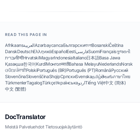
READ THIS PAGE IN
Afrikaans
العربية
Azərbaycanca
Български
বাংলা
Bosanski
Čeština
Dansk
Deutsch
Ελληνικά
Español
Eesti
فارسی
Suomi
Français
ગુજરાતી
עברית
हिन्दी
Hrvatski
Magyar
Indonesia
Italiano
日本語
Basa Jawa
Қазақша
한국어
Kurdî
Монгол
मराठी
Bahasa Melayu
Nederlands
Norsk
ଓଡିଆ
ਪੰਜਾਬੀ
Polski
Português (BR)
Português (PT)
Română
Русский
Slovenčina
Slovenščina
Shqip
Српски
Svenska
தமிழ்
తెలుగు
ภาษาไทย
Türkmenler
Tagalog
Türkçe
Українська
اردو
Tiếng Việt
中文 (简体)
中文 (繁體)
DocTranslator
Meistä
·
Palveluehdot
·
Tietosuojakäytäntö