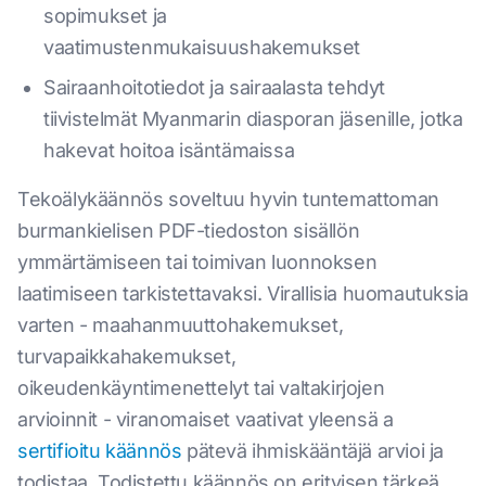
sopimukset ja
vaatimustenmukaisuushakemukset
Sairaanhoitotiedot ja sairaalasta tehdyt
tiivistelmät Myanmarin diasporan jäsenille, jotka
hakevat hoitoa isäntämaissa
Tekoälykäännös soveltuu hyvin tuntemattoman
burmankielisen PDF-tiedoston sisällön
ymmärtämiseen tai toimivan luonnoksen
laatimiseen tarkistettavaksi. Virallisia huomautuksia
varten - maahanmuuttohakemukset,
turvapaikkahakemukset,
oikeudenkäyntimenettelyt tai valtakirjojen
arvioinnit - viranomaiset vaativat yleensä a
sertifioitu käännös
pätevä ihmiskääntäjä arvioi ja
todistaa. Todistettu käännös on erityisen tärkeä