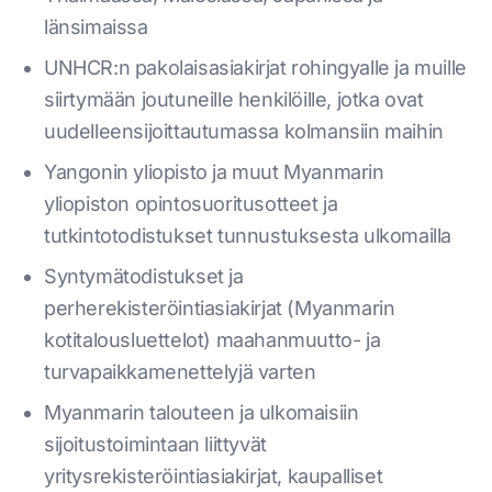
länsimaissa
UNHCR:n pakolaisasiakirjat rohingyalle ja muille
siirtymään joutuneille henkilöille, jotka ovat
uudelleensijoittautumassa kolmansiin maihin
Yangonin yliopisto ja muut Myanmarin
yliopiston opintosuoritusotteet ja
tutkintotodistukset tunnustuksesta ulkomailla
Syntymätodistukset ja
perherekisteröintiasiakirjat (Myanmarin
kotitalousluettelot) maahanmuutto- ja
turvapaikkamenettelyjä varten
Myanmarin talouteen ja ulkomaisiin
sijoitustoimintaan liittyvät
yritysrekisteröintiasiakirjat, kaupalliset