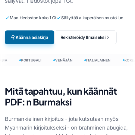
säilyvät. Tiedostot jopa 1 Gt.
Max. tiedoston koko 1 Gt
Säilyttää alkuperäisen muotoilun
Käännä asiakirja
Rekisteröidy Ilmaiseksi
BIA
PORTUGALI
VENÄJÄN
ITALIALAINEN
KOREA
Mitä tapahtuu, kun käännät
PDF: n Burmaksi
Burmankielinen kirjoitus - jota kutsutaan myös
Myanmarin kirjoitukseksi - on brahminen abugida,