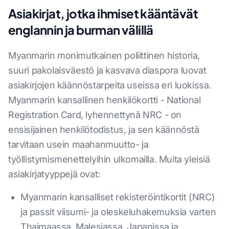
Asiakirjat, jotka ihmiset kääntävät
englannin ja burman välillä
Myanmarin monimutkainen poliittinen historia,
suuri pakolaisväestö ja kasvava diaspora luovat
asiakirjojen käännöstarpeita useissa eri luokissa.
Myanmarin kansallinen henkilökortti - National
Registration Card, lyhennettynä NRC - on
ensisijainen henkilötodistus, ja sen käännöstä
tarvitaan usein maahanmuutto- ja
työllistymismenettelyihin ulkomailla. Muita yleisiä
asiakirjatyyppejä ovat:
Myanmarin kansalliset rekisteröintikortit (NRC)
ja passit viisumi- ja oleskeluhakemuksia varten
Thaimaassa, Malesiassa, Japanissa ja