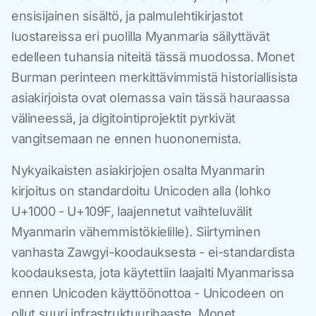
ensisijainen sisältö, ja palmulehtikirjastot
luostareissa eri puolilla Myanmaria säilyttävät
edelleen tuhansia niteitä tässä muodossa. Monet
Burman perinteen merkittävimmistä historiallisista
asiakirjoista ovat olemassa vain tässä hauraassa
välineessä, ja digitointiprojektit pyrkivät
vangitsemaan ne ennen huononemista.
Nykyaikaisten asiakirjojen osalta Myanmarin
kirjoitus on standardoitu Unicoden alla (lohko
U+1000 - U+109F, laajennetut vaihteluvälit
Myanmarin vähemmistökielille). Siirtyminen
vanhasta Zawgyi-koodauksesta - ei-standardista
koodauksesta, jota käytettiin laajalti Myanmarissa
ennen Unicoden käyttöönottoa - Unicodeen on
ollut suuri infrastruktuurihaaste. Monet