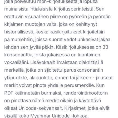
joka polveutuu mon-kirjoituksesta ja lopulta
muinaisista intialaisista kirjoitusperinteistä. Sen
erottuvin visuaalinen piirre on pyöreän ja pyöreän
kirjaimen muotojen valta, joka on kehittynyt
historiallisesti, koska käsikirjoitukset kirjoitettiin
palmunlehtiin, joissa suorat vedot uhkasivat jakaa
lehden sen jyvää pitkin. Käsikirjoituksessa on 33
konsonanttia, joista jokaisessa on luontainen
vokaaliääni. Lisävokaalit ilmaistaan diakriittisillä
merkeillä, jotka on sijoitettu peruskonsonantin
yläpuolelle, alapuolelle, ennen tai jälkeen - ja useat
merkit voivat pinota yhdelle perusmerkille. Kun
PDF käännetään burmaksi, renderöintimoottorin
on pinottava nämä merkit oikein ja käytettävä
oikeat Unicode-sekvenssit. Kirjasimet, jotka eivät
sisällä koko Myanmar Unicode -lohkoa,