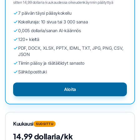
sitten 14,99 dollaria kuukaudessa oikeudenkäynnin päätyttyä
7 päivän täysi pääsykokeilu
Kokeiluraja: 10 sivua tai 3 000 sanaa
0,005 dollaria/sanan AI-käännös
120+ kieltä
PDF, DOCX, XLSX, PPTX, IDML, TXT, JPG, PNG, CSV,
JSON
Tiimin pääsy ja räätälöidyt sanasto
Sähköpostituki
Aloita
Kuukausi
SUOSITTU
14,99 dollaria/kk