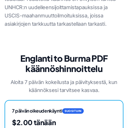
UNHCR:n uudelleensijoittamistapauksissa ja
USCIS-maahanmuuttoilmoituksissa, joissa
asiakirjojen tarkkuutta tarkastellaan tarkasti.
Englanti to Burma PDF
käännöshinnoittelu
Aloita 7 päivän kokeilusta ja päivityksestä, kun
käännöksesi tarvitsee kasvaa.
7 päivän oikeudenkäynti
SUOSITUIN
$2.00 tänään