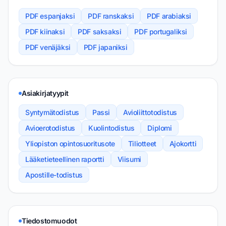
PDF espanjaksi
PDF ranskaksi
PDF arabiaksi
PDF kiinaksi
PDF saksaksi
PDF portugaliksi
PDF venäjäksi
PDF japaniksi
Asiakirjatyypit
Syntymätodistus
Passi
Avioliittotodistus
Avioerotodistus
Kuolintodistus
Diplomi
Yliopiston opintosuoritusote
Tiliotteet
Ajokortti
Lääketieteellinen raportti
Viisumi
Apostille-todistus
Tiedostomuodot