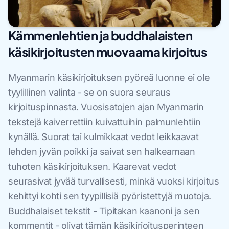
Kämmenlehtien ja buddhalaisten
käsikirjoitusten muovaama kirjoitus
Myanmarin käsikirjoituksen pyöreä luonne ei ole
tyylillinen valinta - se on suora seuraus
kirjoituspinnasta. Vuosisatojen ajan Myanmarin
tekstejä kaiverrettiin kuivattuihin palmunlehtiin
kynällä. Suorat tai kulmikkaat vedot leikkaavat
lehden jyvän poikki ja saivat sen halkeamaan
tuhoten käsikirjoituksen. Kaarevat vedot
seurasivat jyvää turvallisesti, minkä vuoksi kirjoitus
kehittyi kohti sen tyypillisiä pyöristettyjä muotoja.
Buddhalaiset tekstit - Tipitakan kaanoni ja sen
kommentit - olivat tämän käsikirjoitusperinteen