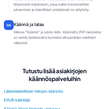
Myanmarin kirjoituksen, jossa kaikki konsonanttien
pinoaminen ja diakriittiset yhdistelmät on säilytetty.
Käännä ja lataa
04
Klikkaa "Käännä" ja odota hetki. Käännetty PDF-tiedostosi
on valmis ladattavaksi burmaksi alkuperäisen asettelun
säilyessä.
Tutustu lisää asiakirjojen
käännöspalveluihin
Lääketieteellisten tietojen käännös
EPUB-kääntäjä
Käännä Word-tiedosto verkossa