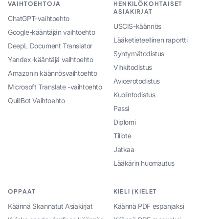
VAIHTOEHTOJA
HENKILÖKOHTAISET
ASIAKIRJAT
ChatGPT-vaihtoehto
USCIS-käännös
Google-kääntäjän vaihtoehto
Lääketieteellinen raportti
DeepL Document Translator
Syntymätodistus
Yandex-kääntäjä vaihtoehto
Vihkitodistus
Amazonin käännösvaihtoehto
Avioerotodistus
Microsoft Translate -vaihtoehto
Kuolintodistus
QuillBot Vaihtoehto
Passi
Diplomi
Tiliote
Jatkaa
Lääkärin huomautus
OPPAAT
KIELI (KIELET
Käännä Skannatut Asiakirjat
Käännä PDF espanjaksi