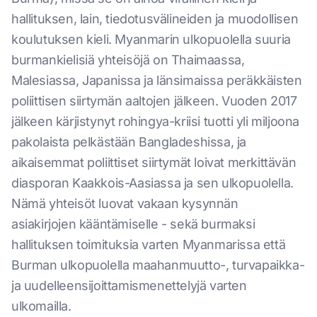
hallituksen, lain, tiedotusvälineiden ja muodollisen
koulutuksen kieli. Myanmarin ulkopuolella suuria
burmankielisiä yhteisöjä on Thaimaassa,
Malesiassa, Japanissa ja länsimaissa peräkkäisten
poliittisen siirtymän aaltojen jälkeen. Vuoden 2017
jälkeen kärjistynyt rohingya-kriisi tuotti yli miljoona
pakolaista pelkästään Bangladeshissa, ja
aikaisemmat poliittiset siirtymät loivat merkittävän
diasporan Kaakkois-Aasiassa ja sen ulkopuolella.
Nämä yhteisöt luovat vakaan kysynnän
asiakirjojen kääntämiselle - sekä burmaksi
hallituksen toimituksia varten Myanmarissa että
Burman ulkopuolella maahanmuutto-, turvapaikka-
ja uudelleensijoittamismenettelyjä varten
ulkomailla.