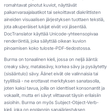
romahtavat pinotut kuviot, näyttävät
paikanvaraajalaatikot tai sekoittavat diakriittisten
aineiden visuaalisen järjestyksen tuottaen tekstiä,
jota alkuperäiset lukijat eivät voi jäsentää.
DocTranslator käyttää Unicode-yhteensopivaa
renderöintiä, joka säilyttää oikean kuvion
pinoamisen koko tuloste-PDF-tiedostossa.
Burma on tonaalinen kieli, jossa on neljä ääntä:
creaky sävy, matalasävy, korkea sävy ja pysäytetty
(sisääntulo) sävy. Äänet eivät ole valinnaisia tai
tyylillisiä - ne erottavat merkityksen sanatasolla,
joten kaksi tavua, joilla on identtiset konsonantit ja
vokaalit, mutta eri sävyt viittaavat täysin erilaisiin
asioihin. Burma on myös Subject-Object-Verb-
kieli, joka on englannin sanajärjestyksen