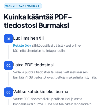
TARVITTAVAT VAIHEET
Kuinka kääntää PDF-
tiedostosi Burmaksi
Luo ilmainen tili
01
Rekisteröidy
sähköpostillasi päästäksesi online-
käännöstoimintojen hallintapaneeliin.
Lataa PDF-tiedostosi
02
Vedä ja pudota tiedostosi tai selaa valitseaksesi sen.
Enintään 1 GB tiedostot ovat tuettuja maksullisilla liittymillä.
Valitse kohdekieleksi burma
03
Valitse PDF-tiedostosi alkuperäinen kieli ja aseta
kohdekieleksi burma. Tulos sisältää oikein renderöidyn