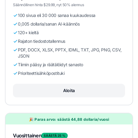
Säännöllinen hinta $29.99, nyt 50% alennus
100 sivua eli 30 000 sanaa kuukaudessa
0,005 dollaria/sanan AI-käännös
120+ kieltä
Rajaton tiedostotallennus
PDF, DOCX, XLSX, PPTX, IDML, TXT, JPG, PNG, CSV,
JSON
Tiimin pääsy ja räätälöidyt sanasto
Prioriteettisähköpostituki
Aloita
🎉 Paras arvo: säästä 44,88 dollaria/vuosi
Vuosittainen
SÄÄSTÄ 25 %