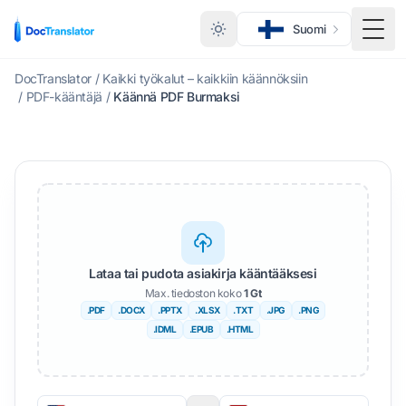
Suomi
Vaihd
DocTranslator
/
Kaikki työkalut – kaikkiin käännöksiin
/
PDF-kääntäjä
/
Käännä PDF Burmaksi
Lataa tai pudota asiakirja kääntääksesi
Max. tiedoston koko
1 Gt
.PDF
.DOCX
.PPTX
.XLSX
.TXT
.JPG
.PNG
.IDML
.EPUB
.HTML