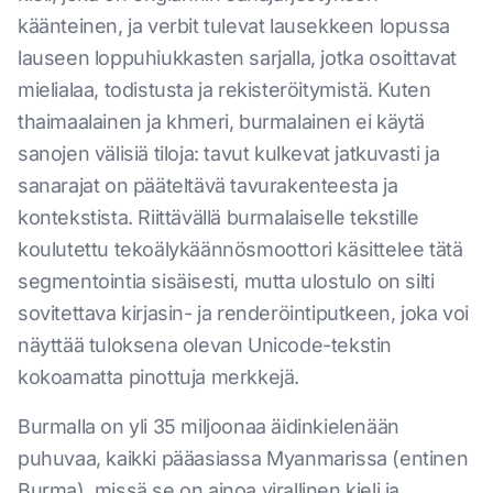
käänteinen, ja verbit tulevat lausekkeen lopussa
lauseen loppuhiukkasten sarjalla, jotka osoittavat
mielialaa, todistusta ja rekisteröitymistä. Kuten
thaimaalainen ja khmeri, burmalainen ei käytä
sanojen välisiä tiloja: tavut kulkevat jatkuvasti ja
sanarajat on pääteltävä tavurakenteesta ja
kontekstista. Riittävällä burmalaiselle tekstille
koulutettu tekoälykäännösmoottori käsittelee tätä
segmentointia sisäisesti, mutta ulostulo on silti
sovitettava kirjasin- ja renderöintiputkeen, joka voi
näyttää tuloksena olevan Unicode-tekstin
kokoamatta pinottuja merkkejä.
Burmalla on yli 35 miljoonaa äidinkielenään
puhuvaa, kaikki pääasiassa Myanmarissa (entinen
Burma), missä se on ainoa virallinen kieli ja