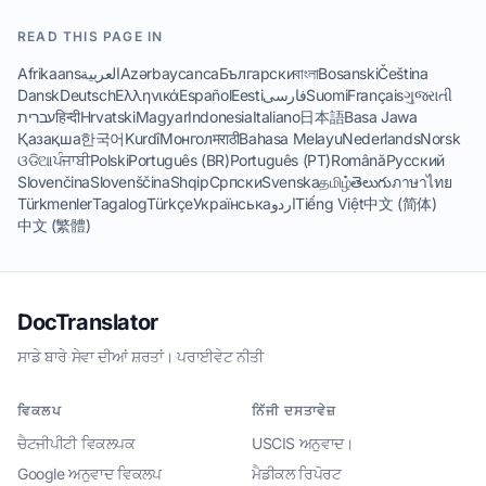
READ THIS PAGE IN
Afrikaans
العربية
Azərbaycanca
Български
বাংলা
Bosanski
Čeština
Dansk
Deutsch
Ελληνικά
Español
Eesti
فارسی
Suomi
Français
ગુજરાતી
עברית
हिन्दी
Hrvatski
Magyar
Indonesia
Italiano
日本語
Basa Jawa
Қазақша
한국어
Kurdî
Монгол
मराठी
Bahasa Melayu
Nederlands
Norsk
ଓଡିଆ
ਪੰਜਾਬੀ
Polski
Português (BR)
Português (PT)
Română
Русский
Slovenčina
Slovenščina
Shqip
Српски
Svenska
தமிழ்
తెలుగు
ภาษาไทย
Türkmenler
Tagalog
Türkçe
Українська
اردو
Tiếng Việt
中文 (简体)
中文 (繁體)
DocTranslator
ਸਾਡੇ ਬਾਰੇ
·
ਸੇਵਾ ਦੀਆਂ ਸ਼ਰਤਾਂ।
·
ਪਰਾਈਵੇਟ ਨੀਤੀ
ਵਿਕਲਪ
ਨਿੱਜੀ ਦਸਤਾਵੇਜ਼
ਚੈਟਜੀਪੀਟੀ ਵਿਕਲਪਕ
USCIS ਅਨੁਵਾਦ।
Google ਅਨੁਵਾਦ ਵਿਕਲਪ
ਮੈਡੀਕਲ ਰਿਪੋਰਟ