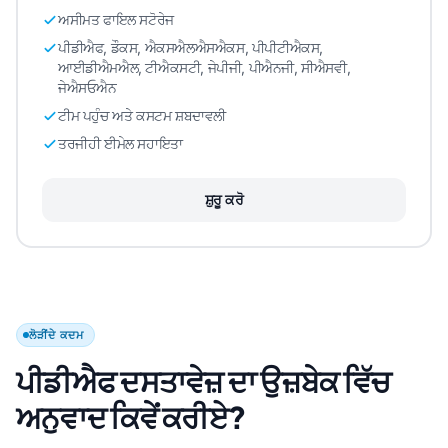
ਅਸੀਮਤ ਫਾਇਲ ਸਟੋਰੇਜ
ਪੀਡੀਐਫ, ਡੌਕਸ, ਐਕਸਐਲਐਸਐਕਸ, ਪੀਪੀਟੀਐਕਸ,
ਆਈਡੀਐਮਐਲ, ਟੀਐਕਸਟੀ, ਜੇਪੀਜੀ, ਪੀਐਨਜੀ, ਸੀਐਸਵੀ,
ਜੇਐਸਓਐਨ
ਟੀਮ ਪਹੁੰਚ ਅਤੇ ਕਸਟਮ ਸ਼ਬਦਾਵਲੀ
ਤਰਜੀਹੀ ਈਮੇਲ ਸਹਾਇਤਾ
ਸ਼ੁਰੂ ਕਰੋ
ਲੋੜੀਂਦੇ ਕਦਮ
ਪੀਡੀਐਫ ਦਸਤਾਵੇਜ਼ ਦਾ ਉਜ਼ਬੇਕ ਵਿੱਚ
ਅਨੁਵਾਦ ਕਿਵੇਂ ਕਰੀਏ?