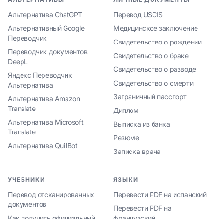
Альтернатива ChatGPT
Перевод USCIS
Альтернативный Google
Медицинское заключение
Переводчик
Свидетельство о рождении
Переводчик документов
Свидетельство о браке
DeepL
Свидетельство о разводе
Яндекс Переводчик
Свидетельство о смерти
Альтернатива
Заграничный пасспорт
Альтернатива Amazon
Translate
Диплом
Альтернатива Microsoft
Выписка из банка
Translate
Резюме
Альтернатива QuillBot
Записка врача
УЧЕБНИКИ
ЯЗЫКИ
Перевод отсканированных
Перевести PDF на испанский
документов
Перевести PDF на
Как получить официальный
французский