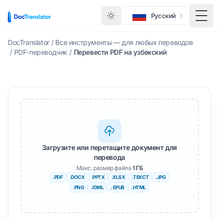
Русский
Меню
DocTranslator
/
Все инструменты — для любых переводов
/
PDF-переводчик
/
Перевести PDF на узбекский
Загрузите или перетащите документ для
перевода
Макс. размер файла
1 ГБ
.PDF
.DOCX
.PPTX
.XLSX
.ТЕКСТ
.JPG
.PNG
.IDML
. EPUB
.HTML