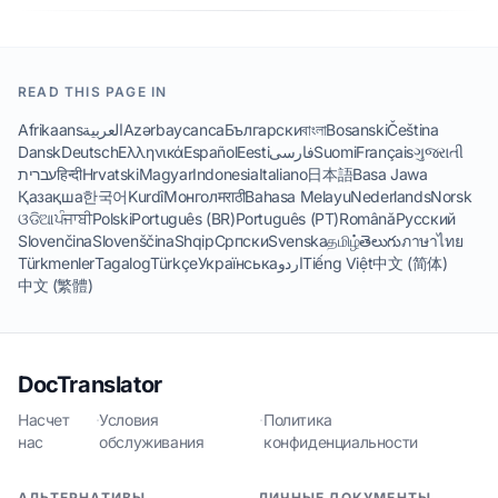
READ THIS PAGE IN
Afrikaans
العربية
Azərbaycanca
Български
বাংলা
Bosanski
Čeština
Dansk
Deutsch
Ελληνικά
Español
Eesti
فارسی
Suomi
Français
ગુજરાતી
עברית
हिन्दी
Hrvatski
Magyar
Indonesia
Italiano
日本語
Basa Jawa
Қазақша
한국어
Kurdî
Монгол
मराठी
Bahasa Melayu
Nederlands
Norsk
ଓଡିଆ
ਪੰਜਾਬੀ
Polski
Português (BR)
Português (PT)
Română
Русский
Slovenčina
Slovenščina
Shqip
Српски
Svenska
தமிழ்
తెలుగు
ภาษาไทย
Türkmenler
Tagalog
Türkçe
Українська
اردو
Tiếng Việt
中文 (简体)
中文 (繁體)
DocTranslator
Насчет
·
Условия
·
Политика
нас
обслуживания
конфиденциальности
АЛЬТЕРНАТИВЫ
ЛИЧНЫЕ ДОКУМЕНТЫ