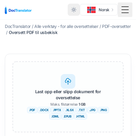
Norsk
Veks
DocTranslator
/
Alle verktøy - for alle oversettelser
/
PDF-oversetter
/
Oversett PDF til usbekisk
Last opp eller slipp dokument for
oversettelse
Maks. filstørrelse
1 GB
.PDF
.DOCX
.PPTX
.XLSX
.TXT
.JPG
.PNG
.IDML
.EPUB
.HTML