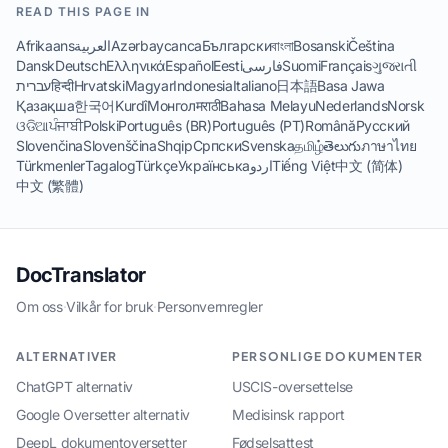
READ THIS PAGE IN
Afrikaans
العربية
Azərbaycanca
Български
বাংলা
Bosanski
Čeština
Dansk
Deutsch
Ελληνικά
Español
Eesti
فارسی
Suomi
Français
ગુજરાતી
עברית
हिन्दी
Hrvatski
Magyar
Indonesia
Italiano
日本語
Basa Jawa
Қазақша
한국어
Kurdî
Монгол
मराठी
Bahasa Melayu
Nederlands
Norsk
ଓଡିଆ
ਪੰਜਾਬੀ
Polski
Português (BR)
Português (PT)
Română
Русский
Slovenčina
Slovenščina
Shqip
Српски
Svenska
தமிழ்
తెలుగు
ภาษาไทย
Türkmenler
Tagalog
Türkçe
Українська
اردو
Tiếng Việt
中文 (简体)
中文 (繁體)
DocTranslator
Om oss
·
Vilkår for bruk
·
Personvernregler
ALTERNATIVER
PERSONLIGE DOKUMENTER
ChatGPT alternativ
USCIS-oversettelse
Google Oversetter alternativ
Medisinsk rapport
DeepL dokumentoversetter
Fødselsattest