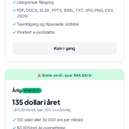
Ubegrenset fillagring
PDF, DOCX, XLSX, PPTX, IDML, TXT, JPG, PNG, CSV,
JSON
Teamtilgang og tilpassede ordlister
Prioritert e-poststøtte
Kom i gang
🎉 Beste verdi: spar $44,88/år
Årlig
SPAR 25 %
135 dollar i året
~$11,25/måned, spar 25% vs månedlig
100 sider eller 30 000 ord per måned
$0,005/ord AI-oversettelse