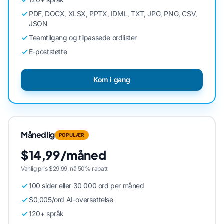
PDF, DOCX, XLSX, PPTX, IDML, TXT, JPG, PNG, CSV,
JSON
Teamtilgang og tilpassede ordlister
E-poststøtte
Kom i gang
Månedlig
POPULÆR
$14,99/måned
Vanlig pris $29,99, nå 50% rabatt
100 sider eller 30 000 ord per måned
$0,005/ord AI-oversettelse
120+ språk