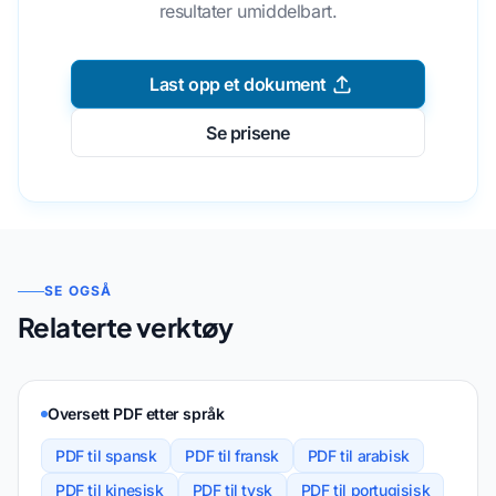
resultater umiddelbart.
Last opp et dokument
Se prisene
SE OGSÅ
Relaterte verktøy
Oversett PDF etter språk
PDF til spansk
PDF til fransk
PDF til arabisk
PDF til kinesisk
PDF til tysk
PDF til portugisisk