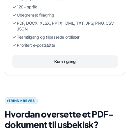
120+ språk
Ubegrenset fillagring
PDF, DOCX, XLSX, PPTX, IDML, TXT, JPG, PNG, CSV,
JSON
Teamtilgang og tilpassede ordlister
Prioritert e-poststøtte
Kom i gang
TRINN KREVES
Hvordan oversette et PDF-
dokument til usbekisk?