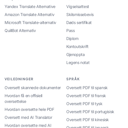
Yandex Translate Alternative
Vigselsattest
Amazon Translate Alternativ
Skilsmissebevis
Microsoft Translate-alternativ
Døds sertifikat
QuillBot Alternativ
Pass
Diplom
Kontoutskrift
Gjenoppta
Legens notat
VEILEDNINGER
SPRÅK
Oversett skannede dokumenter
Oversett PDF til spansk
Hvordan få en offisiell
Oversett PDF til fransk
oversettelse
Oversett PDF til tysk
Hvordan oversette hele PDF
Oversett PDF til portugisisk
Oversett med AI Translator
Oversett PDF til kinesisk
Hvordan oversette med AI
Oversett PDF til japansk