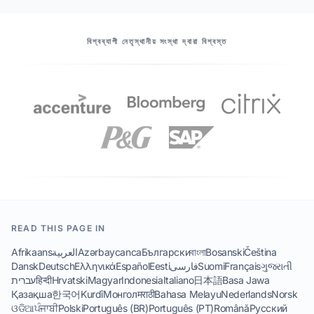
আমাদের অংশীদারদের
বিশ্বব্যাপী নেতৃস্থানীয় সংস্থা দ্বারা বিশ্বস্ত
READ THIS PAGE IN
Afrikaans
العربية
Azərbaycanca
Български
বাংলা
Bosanski
Čeština
Dansk
Deutsch
Ελληνικά
Español
Eesti
فارسی
Suomi
Français
ગુજરાતી
עברית
हिन्दी
Hrvatski
Magyar
Indonesia
Italiano
日本語
Basa Jawa
Қазақша
한국어
Kurdî
Монгол
मराठी
Bahasa Melayu
Nederlands
Norsk
ଓଡିଆ
ਪੰਜਾਬੀ
Polski
Português (BR)
Português (PT)
Română
Русский