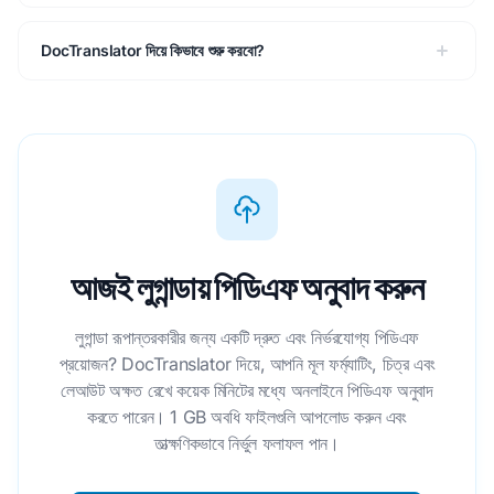
DocTranslator দিয়ে কিভাবে শুরু করবো?
আজই লুগান্ডায় পিডিএফ অনুবাদ করুন
লুগান্ডা রূপান্তরকারীর জন্য একটি দ্রুত এবং নির্ভরযোগ্য পিডিএফ
প্রয়োজন? DocTranslator দিয়ে, আপনি মূল ফর্ম্যাটিং, চিত্র এবং
লেআউট অক্ষত রেখে কয়েক মিনিটের মধ্যে অনলাইনে পিডিএফ অনুবাদ
করতে পারেন। 1 GB অবধি ফাইলগুলি আপলোড করুন এবং
তাত্ক্ষণিকভাবে নির্ভুল ফলাফল পান।