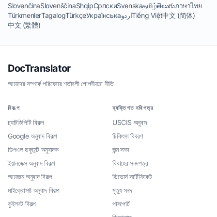
Slovenčina
Slovenščina
Shqip
Српски
Svenska
தமிழ்
తెలుగు
ภาษาไทย
Türkmenler
Tagalog
Türkçe
Українська
اردو
Tiếng Việt
中文 (简体)
中文 (繁體)
DocTranslator
আমাদের সম্পর্কে
·
পরিষেবার শর্তাবলী
·
গোপনীয়তা নীতি
বিকল্প
ব্যক্তিগত নথিপত্র
চ্যাটজিপিটি বিকল্প
USCIS অনুবাদ
Google অনুবাদ বিকল্প
চিকিৎসা বিবরণ
ডিপএল ডকুমেন্ট অনুবাদক
জন্ম সনদ
ইয়ানডেক্স অনুবাদ বিকল্প
বিবাহের সনদপত্র
আমাজন অনুবাদ বিকল্প
ডিভোর্স সার্টিফিকেট
মাইক্রোসফ্ট অনুবাদ বিকল্প
মৃত্যু সনদ
কুইলবট বিকল্প
পাসপোর্ট