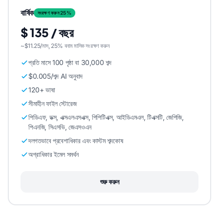
বার্ষিক
সংরক্ষণ করুন 25%
$ 135 / বছর
~$11.25/মাস, 25% বনাম মাসিক সংরক্ষণ করুন
প্রতি মাসে 100 পৃষ্ঠা বা 30,000 শব্দ
$0.005/শব্দ AI অনুবাদ
120+ ভাষা
সীমাহীন ফাইল স্টোরেজ
পিডিএফ, ডক্স, এক্সএলএসএক্স, পিপিটিএক্স, আইডিএমএল, টিএক্সটি, জেপিজি,
পিএনজি, সিএসভি, জেএসওএন
দলগতভাবে প্রবেশাধিকার এবং কাস্টম শব্দকোষ
অগ্রাধিকার ইমেল সমর্থন
শুরু করুন