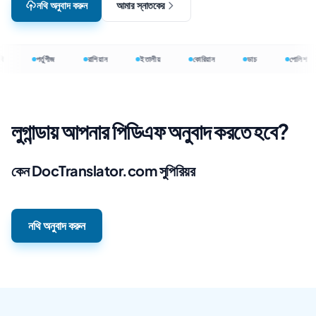
নথি অনুবাদ করুন
আমার স্নাতকের
ি
পর্তুগীজ
রাশিয়ান
ইতালীয়
কোরিয়ান
ডাচ
পোলিশ
লুগান্ডায় আপনার পিডিএফ অনুবাদ করতে হবে?
কেন DocTranslator.com সুপিরিয়র
নথি অনুবাদ করুন