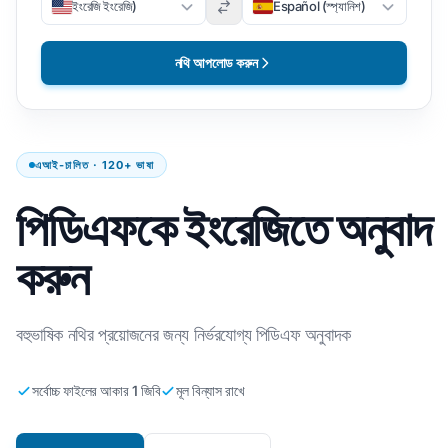
ইংরেজি ইংরেজি)
Español (স্প্যানিশ)
নথি আপলোড করুন
এআই-চালিত · 120+ ভাষা
পিডিএফকে ইংরেজিতে অনুবাদ
করুন
বহুভাষিক নথির প্রয়োজনের জন্য নির্ভরযোগ্য পিডিএফ অনুবাদক
সর্বোচ্চ ফাইলের আকার 1 জিবি
মূল বিন্যাস রাখে