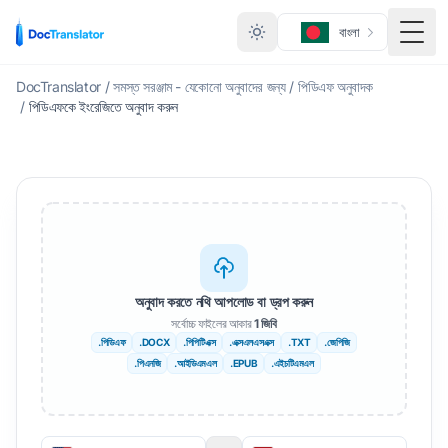
বাংলা
মেনু ট
DocTranslator
/
সমস্ত সরঞ্জাম - যেকোনো অনুবাদের জন্য
/
পিডিএফ অনুবাদক
/
পিডিএফকে ইংরেজিতে অনুবাদ করুন
অনুবাদ করতে নথি আপলোড বা ড্রপ করুন
সর্বোচ্চ ফাইলের আকার
1 জিবি
.পিডিএফ
.DOCX
.পিপিটিএক্স
.এক্সএলএসএক্স
.TXT
.জেপিজি
.পিএনজি
.আইডিএমএল
.EPUB
.এইচটিএমএল