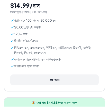
$14.99/মাস
নিয়মিত মূল্য $29.99, এখন 50% ছাড়৷
প্রতি মাসে 100 পৃষ্ঠা বা 30,000 শব্দ
$0.005/শব্দ AI অনুবাদ
120+ ভাষা
সীমাহীন ফাইল স্টোরেজ
পিডিএফ, ডক্স, এক্সএলএসএক্স, পিপিটিএক্স, আইডিএমএল, টিএক্সটি, জেপিজি,
পিএনজি, সিএসভি, জেএসওএন
দলগতভাবে প্রবেশাধিকার এবং কাস্টম শব্দকোষ
অগ্রাধিকার ইমেল সমর্থন
শুরু করুন
🎉 সেরা মান: $44.88/বছর সংরক্ষণ করুন