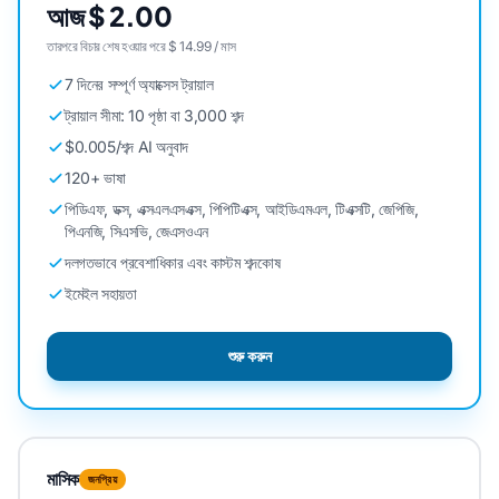
আজ $ 2.00
তারপরে বিচার শেষ হওয়ার পরে $ 14.99 / মাস
7 দিনের সম্পূর্ণ অ্যাক্সেস ট্রায়াল
ট্রায়াল সীমা: 10 পৃষ্ঠা বা 3,000 শব্দ
$0.005/শব্দ AI অনুবাদ
120+ ভাষা
পিডিএফ, ডক্স, এক্সএলএসএক্স, পিপিটিএক্স, আইডিএমএল, টিএক্সটি, জেপিজি,
পিএনজি, সিএসভি, জেএসওএন
দলগতভাবে প্রবেশাধিকার এবং কাস্টম শব্দকোষ
ইমেইল সহায়তা
শুরু করুন
মাসিক
জনপ্রিয়