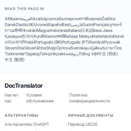
READ THIS PAGE IN
Afrikaans
العربية
Azərbaycanca
Български
বাংলা
Bosanski
Čeština
Dansk
Deutsch
Ελληνικά
Español
Eesti
فارسی
Suomi
Français
ગુજરાતી
עברית
हिन्दी
Hrvatski
Magyar
Indonesia
Italiano
日本語
Basa Jawa
Қазақша
한국어
Kurdî
Монгол
मराठी
Bahasa Melayu
Nederlands
Norsk
ଓଡିଆ
ਪੰਜਾਬੀ
Polski
Português (BR)
Português (PT)
Română
Русский
Slovenčina
Slovenščina
Shqip
Српски
Svenska
தமிழ்
తెలుగు
ภาษาไทย
Türkmenler
Tagalog
Türkçe
Українська
اردو
Tiếng Việt
中文 (简体)
中文 (繁體)
DocTranslator
Насчет
·
Условия
·
Политика
нас
обслуживания
конфиденциальности
АЛЬТЕРНАТИВЫ
ЛИЧНЫЕ ДОКУМЕНТЫ
Альтернатива ChatGPT
Перевод USCIS