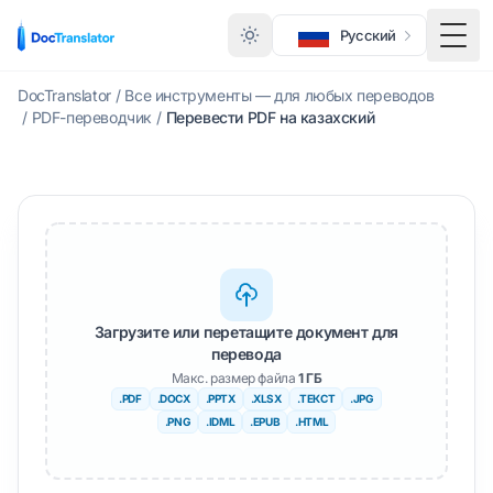
Русский
Меню
DocTranslator
/
Все инструменты — для любых переводов
/
PDF-переводчик
/
Перевести PDF на казахский
Загрузите или перетащите документ для
перевода
Макс. размер файла
1 ГБ
.PDF
.DOCX
.PPTX
.XLSX
.ТЕКСТ
.JPG
.PNG
.IDML
.EPUB
.HTML