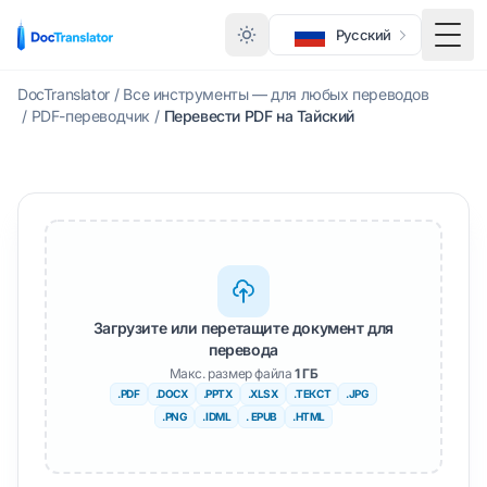
Русский
Меню
DocTranslator
/
Все инструменты — для любых переводов
/
PDF-переводчик
/
Перевести PDF на Тайский
Загрузите или перетащите документ для
перевода
Макс. размер файла
1 ГБ
.PDF
.DOCX
.PPTX
.XLSX
.ТЕКСТ
.JPG
.PNG
.IDML
. EPUB
.HTML