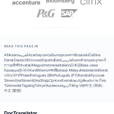
READ THIS PAGE IN
Afrikaans
العربية
Azərbaycanca
Български
বাংলা
Bosanski
Čeština
Dansk
Deutsch
Ελληνικά
Español
Eesti
فارسی
Suomi
Français
ગુજરાતી
עברית
हिन्दी
Hrvatski
Magyar
Indonesia
Italiano
日本語
Basa Jawa
Қазақша
한국어
Kurdî
Монгол
मराठी
Bahasa Melayu
Nederlands
Norsk
ଓଡିଆ
ਪੰਜਾਬੀ
Polski
Português (BR)
Português (PT)
Română
Русский
Slovenčina
Slovenščina
Shqip
Српски
Svenska
தமிழ்
తెలుగు
ภาษาไทย
Türkmenler
Tagalog
Türkçe
Українська
اردو
Tiếng Việt
中文 (简体)
中文 (繁體)
DocTranslator