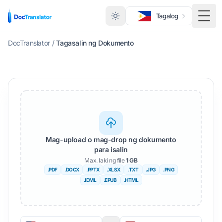
Tagalog
I-to
DocTranslator
/
Tagasalin ng Dokumento
Mag-upload o mag-drop ng dokumento
para isalin
Max. laki ng file
1 GB
.PDF
.DOCX
.PPTX
.XLSX
.TXT
.JPG
.PNG
.IDML
.EPUB
.HTML