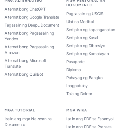
MGA ALTERNATIBO
MGA PERSONAL NA
DOKUMENTO
Alternatibong ChatGPT
Pagsasalin ng USCIS
Alternatibong Google Translate
Ulat na Medikal
Tagasalin ng DeepL Document
Sertipiko ng kapanganakan
Alternatibong Pagsasalin ng
Sertipiko ng Kasal
Yandex
Sertipiko ng Diborsiyo
Alternatibong Pagsasalin ng
Amazon
Sertipiko ng Kamatayan
Alternatibong Microsoft
Pasaporte
Translate
Diploma
Alternatibong QuillBot
Pahayag ng Bangko
Ipagpatuloy
Tala ng Doktor
MGA TUTORIAL
MGA WIKA
Isalin ang mga Na-scan na
Isalin ang PDF sa Espanyol
Dokumento
Isalin ang PDF sa Pranses