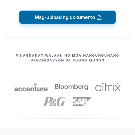
Mag-upload ng dokumento
ANG AMING MGA KASOSYO
PINAGKAKATIWALAAN NG MGA NANGUNGUNANG
ORGANISASYON SA BUONG MUNDO