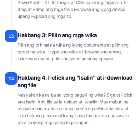
PowerPoint, TXT, InDesign, at CSV sa aming tagasalin. I-
drag at i-drop ang mga file o i-browse ang iyong device
upang i-upload ang mga ito.
Hakbang 3: Piliin ang mga wika
03
Piliin ang orihinal na wika ng iyong dokumento at piliin ang
target na wika. I-type ang wika o i-browse ang aming
koleksyon upang piliin ang iyong gustong opsyon.
Hakbang 4: I-click ang "Isalin" at i-download
04
ang file
Nasiyahan ka na ba sa iyong pagpili ng wika? Sige at i-click
ang isalin. Ang file ay ia-upload at isasalin. Mas mabuti pa,
maaari mong asahan na magkaroon ng orihinal na wika at
istilo habang pinapanatili ang isang tumpak na pagsasalin
para sa iyong mga pangangailangan.