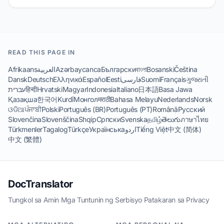
READ THIS PAGE IN
Afrikaans
العربية
Azərbaycanca
Български
বাংলা
Bosanski
Čeština
Dansk
Deutsch
Ελληνικά
Español
Eesti
فارسی
Suomi
Français
ગુજરાતી
עברית
हिन्दी
Hrvatski
Magyar
Indonesia
Italiano
日本語
Basa Jawa
Қазақша
한국어
Kurdî
Монгол
मराठी
Bahasa Melayu
Nederlands
Norsk
ଓଡିଆ
ਪੰਜਾਬੀ
Polski
Português (BR)
Português (PT)
Română
Русский
Slovenčina
Slovenščina
Shqip
Српски
Svenska
தமிழ்
తెలుగు
ภาษาไทย
Türkmenler
Tagalog
Türkçe
Українська
اردو
Tiếng Việt
中文 (简体)
中文 (繁體)
DocTranslator
Tungkol sa Amin
·
Mga Tuntunin ng Serbisyo
·
Patakaran sa Privacy