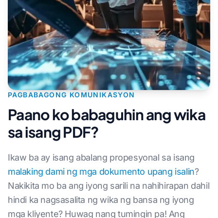
PAGBABAGONG KOMUNIKASYON
Paano ko babaguhin ang wika
sa isang PDF?
Ikaw ba ay isang abalang propesyonal sa isang
malaking dami ng mga dokumento upang isalin
?
Nakikita mo ba ang iyong sarili na nahihirapan dahil
hindi ka nagsasalita ng wika ng bansa ng iyong
mga kliyente? Huwag nang tumingin pa! Ang