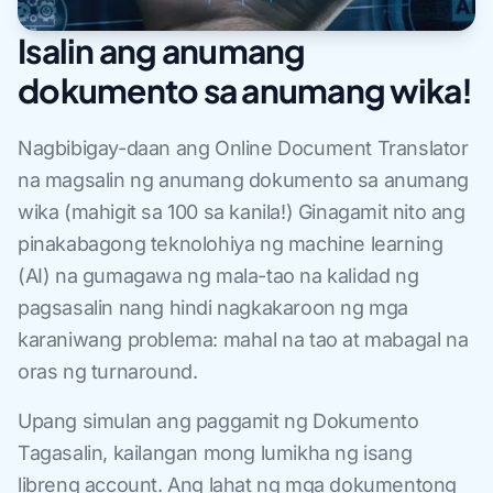
Isalin ang anumang
dokumento sa anumang wika!
Nagbibigay-daan ang Online Document Translator
na magsalin ng anumang dokumento sa anumang
wika (mahigit sa 100 sa kanila!) Ginagamit nito ang
pinakabagong teknolohiya ng machine learning
(AI) na gumagawa ng mala-tao na kalidad ng
pagsasalin nang hindi nagkakaroon ng mga
karaniwang problema: mahal na tao at mabagal na
oras ng turnaround.
Upang simulan ang paggamit ng Dokumento
Tagasalin, kailangan mong lumikha ng isang
libreng account. Ang lahat ng mga dokumentong