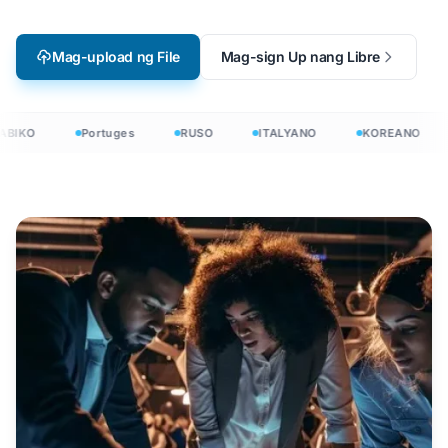
Mag-upload ng File
Mag-sign Up nang Libre
BIKO
Portuges
RUSO
ITALYANO
KOREANO