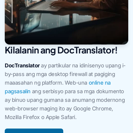
Kilalanin ang DocTranslator!
DocTranslator
ay partikular na idinisenyo upang i-
by-pass ang mga desktop firewall at pagiging
maaasahan ng platform. Web-una
online na
pagsasalin
ang serbisyo para sa mga dokumento
ay binuo upang gumana sa anumang modernong
web-browser maging ito ay Google Chrome,
Mozilla Firefox o Apple Safari.