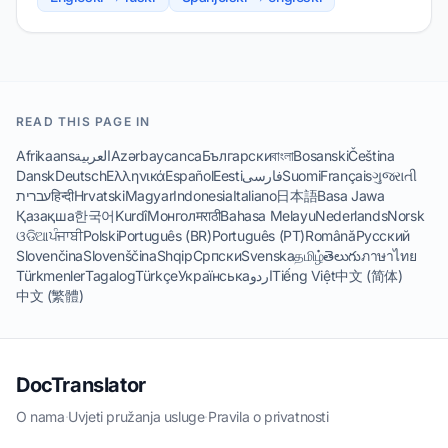
READ THIS PAGE IN
Afrikaans
العربية
Azərbaycanca
Български
বাংলা
Bosanski
Čeština
Dansk
Deutsch
Ελληνικά
Español
Eesti
فارسی
Suomi
Français
ગુજરાતી
עברית
हिन्दी
Hrvatski
Magyar
Indonesia
Italiano
日本語
Basa Jawa
Қазақша
한국어
Kurdî
Монгол
मराठी
Bahasa Melayu
Nederlands
Norsk
ଓଡିଆ
ਪੰਜਾਬੀ
Polski
Português (BR)
Português (PT)
Română
Русский
Slovenčina
Slovenščina
Shqip
Српски
Svenska
தமிழ்
తెలుగు
ภาษาไทย
Türkmenler
Tagalog
Türkçe
Українська
اردو
Tiếng Việt
中文 (简体)
中文 (繁體)
DocTranslator
O nama
·
Uvjeti pružanja usluge
·
Pravila o privatnosti