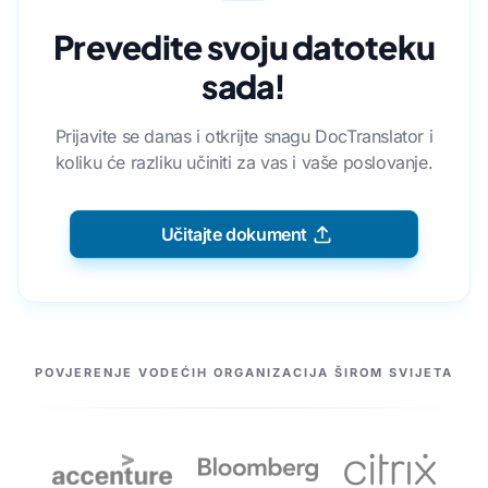
Prevedite svoju datoteku
sada!
Prijavite se danas i otkrijte snagu DocTranslator i
koliku će razliku učiniti za vas i vaše poslovanje.
Učitajte dokument
NAŠI PARTNERI
POVJERENJE VODEĆIH ORGANIZACIJA ŠIROM SVIJETA