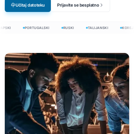
Učitaj datoteku
Prijavite se besplatno
PSKI
PORTUGALSKI
RUSKI
TALIJANSKI
KOREJS