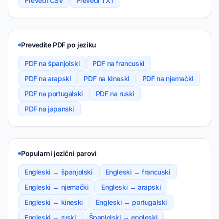
Prevedi CSV
Prevedi TXT
Prevedite PDF po jeziku
PDF na španjolski
PDF na francuski
PDF na arapski
PDF na kineski
PDF na njemački
PDF na portugalski
PDF na ruski
PDF na japanski
Popularni jezični parovi
Engleski → španjolski
Engleski → francuski
Engleski → njemački
Engleski → arapski
Engleski → kineski
Engleski → portugalski
Engleski → ruski
Španjolski → engleski