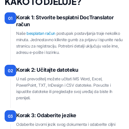
KAKO TO DJELUJE?
Korak 1: Stvorite besplatni DocTranslator
01
račun
Naše
besplatan račun
postupak postavljanja traje nekoliko
minuta. Jednostavno kliknite gumb za prijavu i ispunite našu
stranicu za registraciju. Potrebni detalji uključuju vaše ime,
adresu e-pošte i lozinku.
Korak 2: Učitajte datoteku
02
U naš prevoditelj možete učitati MS Word, Excel,
PowerPoint, TXT, InDesign i CSV datoteke. Povucite i
ispustite datoteke ili pregledajte svoj uređaj da biste ih
prenijeli.
Korak 3: Odaberite jezike
03
Odaberite izvorni jezik svog dokumenta i odaberite ciljni