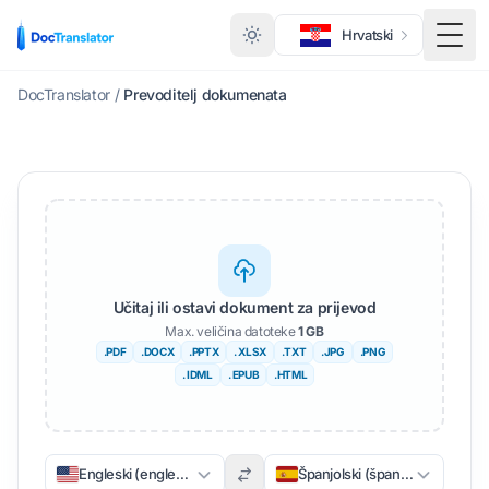
Hrvatski
Toggl
DocTranslator
/
Prevoditelj dokumenata
Učitaj ili ostavi dokument za prijevod
Max. veličina datoteke
1 GB
.PDF
.DOCX
.PPTX
. XLSX
.TXT
.JPG
.PNG
. IDML
. EPUB
.HTML
Engleski (engleski)
Španjolski (španjolski)