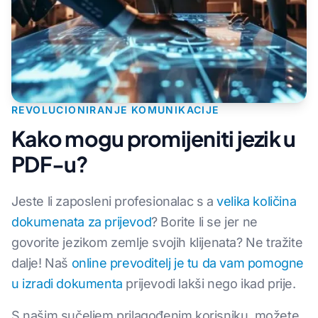
REVOLUCIONIRANJE KOMUNIKACIJE
Kako mogu promijeniti jezik u
PDF-u?
Jeste li zaposleni profesionalac s a
velika količina
dokumenata za prijevod
? Borite li se jer ne
govorite jezikom zemlje svojih klijenata? Ne tražite
dalje! Naš
online prevoditelj je tu da vam pomogne
u izradi dokumenta
prijevodi lakši nego ikad prije.
S našim sučeljem prilagođenim korisniku, možete