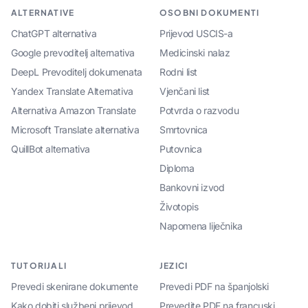
ALTERNATIVE
OSOBNI DOKUMENTI
ChatGPT alternativa
Prijevod USCIS-a
Google prevoditelj alternativa
Medicinski nalaz
DeepL Prevoditelj dokumenata
Rodni list
Yandex Translate Alternativa
Vjenčani list
Alternativa Amazon Translate
Potvrda o razvodu
Microsoft Translate alternativa
Smrtovnica
QuillBot alternativa
Putovnica
Diploma
Bankovni izvod
Životopis
Napomena liječnika
TUTORIJALI
JEZICI
Prevedi skenirane dokumente
Prevedi PDF na španjolski
Kako dobiti službeni prijevod
Prevedite PDF na francuski