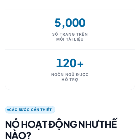
5,000
SỐ TRANG TRÊN
MỖI TÀI LIỆU
120+
NGÔN NGỮ ĐƯỢC
HỖ TRỢ
CÁC BƯỚC CẦN THIẾT
NÓ HOẠT ĐỘNG NHƯ THẾ
NÀO?