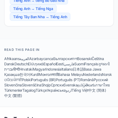
Tiếng Anh → tiếng Bồ Đào Nha
Tiếng Anh → Tiếng Nga
Tiếng Tây Ban Nha → Tiếng Anh
READ THIS PAGE IN
Afrikaans
العربية
Azərbaycanca
Български
বাংলা
Bosanski
Čeština
Dansk
Deutsch
Ελληνικά
Español
Eesti
فارسی
Suomi
Français
ગુજરાતી
עברית
हिन्दी
Hrvatski
Magyar
Indonesia
Italiano
日本語
Basa Jawa
Қазақша
한국어
Kurdî
Монгол
मराठी
Bahasa Melayu
Nederlands
Norsk
ଓଡିଆ
ਪੰਜਾਬੀ
Polski
Português (BR)
Português (PT)
Română
Русский
Slovenčina
Slovenščina
Shqip
Српски
Svenska
தமிழ்
తెలుగు
ภาษาไทย
Türkmenler
Tagalog
Türkçe
Українська
اردو
Tiếng Việt
中文 (简体)
中文 (繁體)