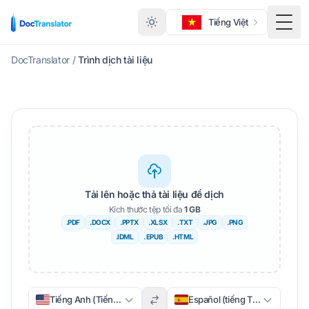
Tiếng Việt
Menu
DocTranslator
/
Trình dịch tài liệu
Tải lên hoặc thả tài liệu để dịch
Kích thước tệp tối đa
1 GB
.PDF
.DOCX
.PPTX
.XLSX
.TXT
.JPG
.PNG
.IDML
. EPUB
.HTML
Tiếng Anh (Tiếng Anh)
Español (tiếng Tây Ban Nha)