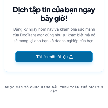
Dịch tập tin của bạn ngay
bây giờ!
Đăng ký ngay hôm nay và khám phá sức mạnh
của DocTranslator cũng như sự khác biệt mà nó
sẽ mang lại cho bạn và doanh nghiệp của bạn.
Tải lên một tài liệu
NHỮNG CỘNG SỰ CỦA CHÚNG TA
ĐƯỢC CÁC TỔ CHỨC HÀNG ĐẦU TRÊN TOÀN THẾ GIỚI TIN
CẬY