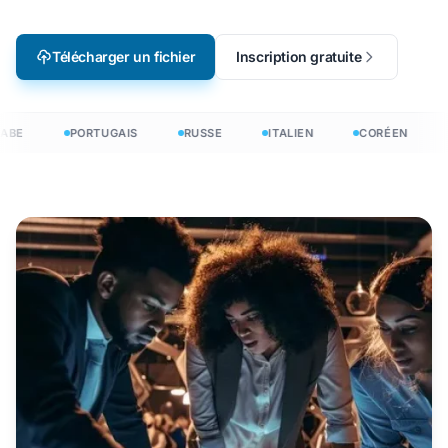
Télécharger un fichier
Inscription gratuite
ABE
PORTUGAIS
RUSSE
ITALIEN
CORÉEN