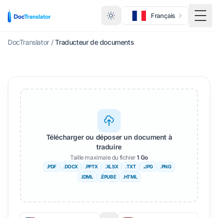
Français
Basc
DocTranslator
/
Traducteur de documents
Télécharger ou déposer un document à
traduire
Taille maximale du fichier
1 Go
.PDF
.DOCX
.PPTX
.XLSX
.TXT
.JPG
.PNG
.IDML
.ÉPUBE
.HTML