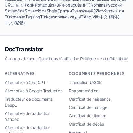
ଓଡିଆ
ਪੰਜਾਬੀ
Polski
Português (BR)
Português (PT)
Română
Русский
Slovenčina
Slovenščina
Shqip
Српски
Svenska
தமிழ்
తెలుగు
ภาษาไทย
Türkmenler
Tagalog
Türkçe
Українська
اردو
Tiếng Việt
中文 (简体)
中文 (繁體)
DocTranslator
À propos de nous
·
Conditions d'utilisation
·
Politique de confidentialité
ALTERNATIVES
DOCUMENTS PERSONNELS
Alternative à ChatGPT
Traduction USCIS
Alternative à Google Traduction
Rapport médical
Traducteur de documents
Certificat de naissance
DeepL
Certificat de mariage
Alternative de traduction
Certificat de divorce
Yandex
Certificat de décès
Alternative de traduction
Passeport