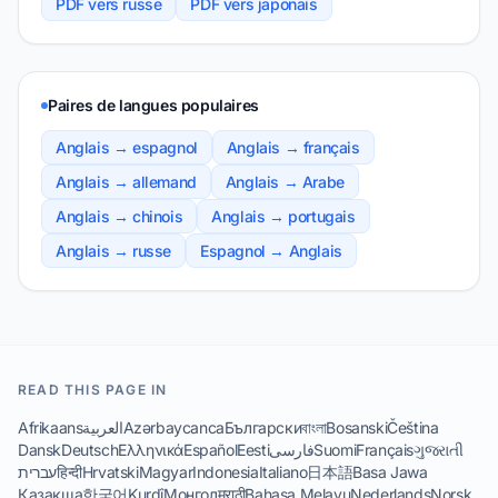
PDF vers russe
PDF vers japonais
Paires de langues populaires
Anglais → espagnol
Anglais → français
Anglais → allemand
Anglais → Arabe
Anglais → chinois
Anglais → portugais
Anglais → russe
Espagnol → Anglais
READ THIS PAGE IN
Afrikaans
العربية
Azərbaycanca
Български
বাংলা
Bosanski
Čeština
Dansk
Deutsch
Ελληνικά
Español
Eesti
فارسی
Suomi
Français
ગુજરાતી
עברית
हिन्दी
Hrvatski
Magyar
Indonesia
Italiano
日本語
Basa Jawa
Қазақша
한국어
Kurdî
Монгол
मराठी
Bahasa Melayu
Nederlands
Norsk