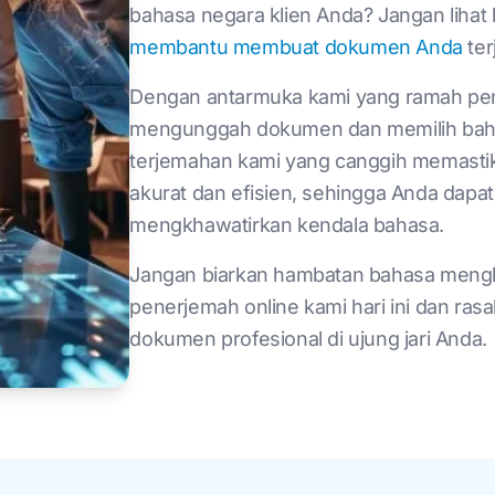
bahasa negara klien Anda? Jangan lihat 
membantu membuat dokumen Anda
ter
Dengan antarmuka kami yang ramah pe
mengunggah dokumen dan memilih bahas
Mulai
terjemahan kami yang canggih memast
akurat dan efisien, sehingga Anda dapa
mengkhawatirkan kendala bahasa.
Jangan biarkan hambatan bahasa mengha
penerjemah online kami hari ini dan ra
dokumen profesional di ujung jari Anda.