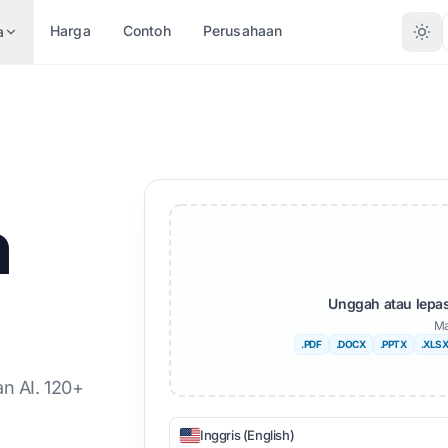
Harga
Contoh
Perusahaan
a
HKAN
KONVERSIKAN
BAHASA LAINNYA
BAHASA LAINNYA
AN JENIS FILE
BERDASARKAN FORMAT
rd (.DOCX)
PDF ke DOCX
Tidak
Afrika
h
l (.XLSX)
PDF ke TXT
Benggala
Orang Swedia
(.PPT)
InDesign ke PDF
Urdu
Ibrani
 PPTX
XLSX ke PDF
Norwegia
Orang Serbia
Unggah atau lepa
Ma
n (.IDML)
TXT ke XLSX
Marathi
Slovenia
.PDF
.DOCX
.PPTX
.XLS
 EPUB
JPG ke PDF
Telugu
Swahili
 AI. 120+
slator
JPEG ke PDF
Tamil
Amharik
Inggris (English)
 File TXT
PNG ke PDF