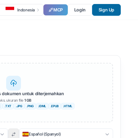
MCP
Login
Sign Up
Indonesia
s dokumen untuk diterjemahkan
ks. ukuran file
1 GB
X
.TXT
.JPG
.PNG
.IDML
.EPUB
.HTML
Español (Spanyol)