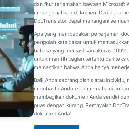
dan fitur terjemahan bawaan Microsoft
menerjemahkan dokumen. Dari dokumen
DocTranslator dapat menangani semuan
Apa yang membedakan penerjemah doc a
pengolah kata dasar untuk memasukkan 
bahasa yang memastikan akurasi 100%.
untuk memilih bagian tertentu dari tek
memastikan bahwa Anda hanya menerje
Baik Anda seorang bisnis atau individ
membantu Anda lebih memahami dokumen
membagikan dokumen Anda sendiri deng
puas dengan kurang. Percayalah DocTr
dokumen Anda!