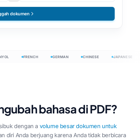
ggah dokumen
FRENCH
GERMAN
CHINESE
JAPANESE
H
 →
ngubah bahasa di PDF?
 sibuk dengan a
volume besar dokumen untuk
diri Anda berjuang karena Anda tidak berbicara