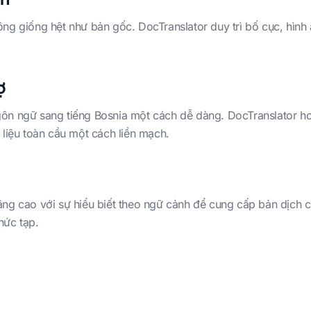
ông giống hệt như bản gốc. DocTranslator duy trì bố cục, hình
ợ
gôn ngữ sang tiếng Bosnia một cách dễ dàng. DocTranslator h
 liệu toàn cầu một cách liền mạch.
ng cao với sự hiểu biết theo ngữ cảnh để cung cấp bản dịch c
hức tạp.