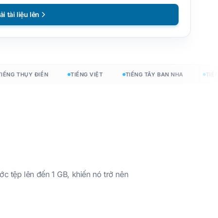
ải tài liệu lên
NG THỤY ĐIỂN
TIẾNG VIỆT
TIẾNG TÂY BAN NHA
TIẾNG 
ớc tệp lên đến 1 GB, khiến nó trở nên
hí