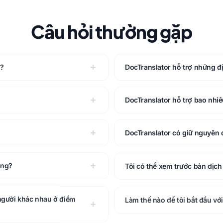
Câu hỏi thường gặp
g?
DocTranslator hỗ trợ những đ
DocTranslator hỗ trợ bao nhi
DocTranslator có giữ nguyên đ
ông?
Tôi có thể xem trước bản dịch
 người khác nhau ở điểm
Làm thế nào để tôi bắt đầu vớ