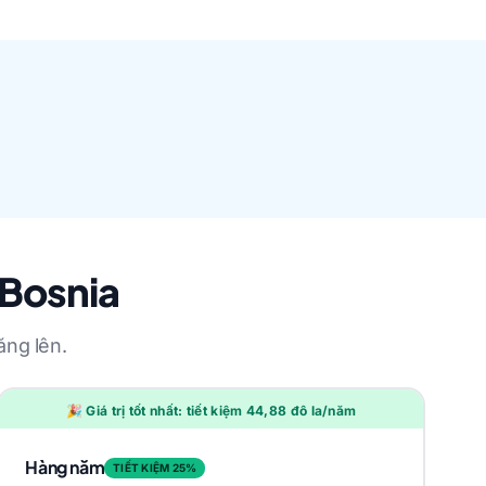
 Bosnia
ăng lên.
🎉 Giá trị tốt nhất: tiết kiệm 44,88 đô la/năm
Hàng năm
TIẾT KIỆM 25%