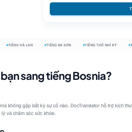
T
DOCX sang TXT
Tiếng Việt
Người Philippines
EPUB sang PDF
Người Ý
Phần Lan
Đánh bóng
Tiếng Bungari
esign
Tiếng Ukraina
Người Hungary
TIẾNG HÀ LAN
TIẾNG BA SƠN
TIẾNG THỔ NHĨ KỲ
TIẾ
X
Latin
Zulu
Tiếng séc
Yoruba
 bạn sang tiếng Bosnia?
t
Người Ireland
Tất cả 120+ ngôn ngữ →
Người Mông
Bắt đầu miễn phí
 mà không gặp bất kỳ sự cố nào. DocTranslator hỗ trợ kích thư
Bắt đầu miễn p
áp lý và chăm sóc sức khỏe.
ên