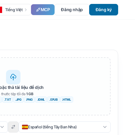
MCP
Đăng nhập
Đăng ký
Tiếng Việt
oặc thả tài liệu để dịch
 thước tệp tối đa
1 GB
.TXT
.JPG
.PNG
.IDML
. EPUB
.HTML
Español (tiếng Tây Ban Nha)