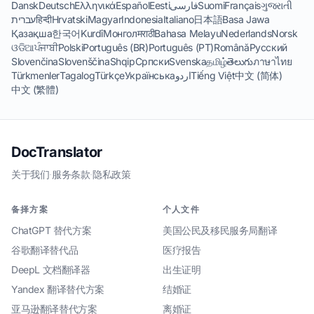
Dansk
Deutsch
Ελληνικά
Español
Eesti
فارسی
Suomi
Français
ગુજરાતી
עברית
हिन्दी
Hrvatski
Magyar
Indonesia
Italiano
日本語
Basa Jawa
Қазақша
한국어
Kurdî
Монгол
मराठी
Bahasa Melayu
Nederlands
Norsk
ଓଡିଆ
ਪੰਜਾਬੀ
Polski
Português (BR)
Português (PT)
Română
Русский
Slovenčina
Slovenščina
Shqip
Српски
Svenska
தமிழ்
తెలుగు
ภาษาไทย
Türkmenler
Tagalog
Türkçe
Українська
اردو
Tiếng Việt
中文 (简体)
中文 (繁體)
DocTranslator
关于我们
·
服务条款
·
隐私政策
备择方案
个人文件
ChatGPT 替代方案
美国公民及移民服务局翻译
谷歌翻译替代品
医疗报告
DeepL 文档翻译器
出生证明
Yandex 翻译替代方案
结婚证
亚马逊翻译替代方案
离婚证