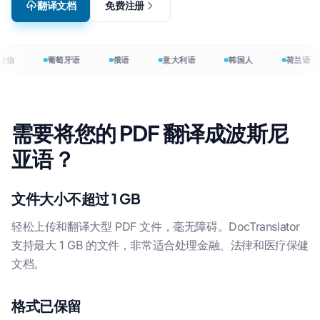
翻译文档
免费注册
拉伯
葡萄牙语
俄语
意大利语
韩国人
荷兰语
需要将您的 PDF 翻译成波斯尼
亚语？
文件大小不超过 1 GB
轻松上传和翻译大型 PDF 文件，毫无障碍。DocTranslator
支持最大 1 GB 的文件，非常适合处理金融、法律和医疗保健
文档。
格式已保留