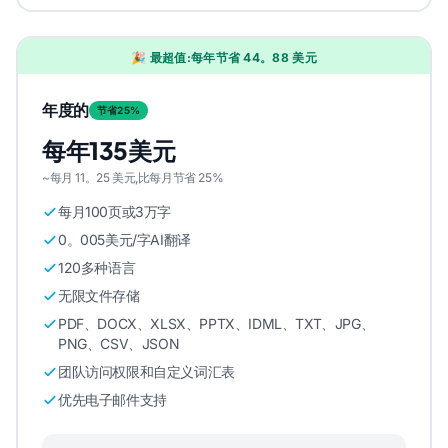
🎉 最超值:每年节省 44。88 美元
年度的
节省25%
每年135美元
~每月 11。25 美元,比每月节省 25%
每月100页或3万字
0。005美元/字AI翻译
120多种语言
无限文件存储
PDF、DOCX、XLSX、PPTX、IDML、TXT、JPG、
PNG、CSV、JSON
团队访问权限和自定义词汇表
优先电子邮件支持