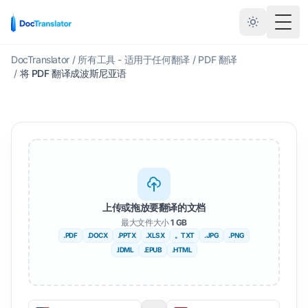
切换
DocTranslator
/
所有工具 - 适用于任何翻译
/
PDF 翻译
/
将 PDF 翻译成波斯尼亚语
上传或拖放要翻译的文档
最大文件大小
1 GB
.PDF
.DOCX
.PPTX
.XLSX
。TXT
.JPG
.PNG
.IDML
.EPUB
.HTML