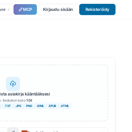
MCP
Kirjaudu sisään
Rekisteröidy
omi
dota asiakirja kääntääksesi
. tiedoston koko
1 Gt
X
.TXT
.JPG
.PNG
.IDML
.EPUB
.HTML