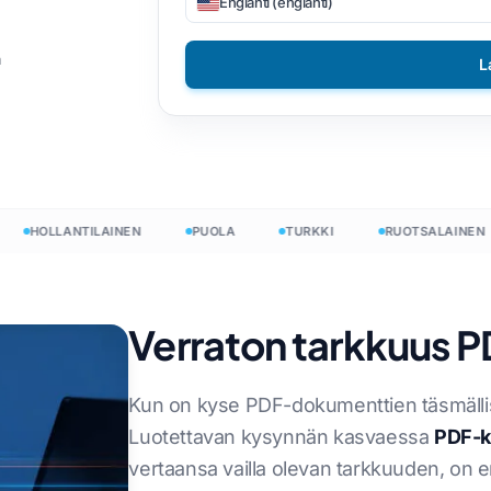
Englanti (englanti)
a
DOCX - TXT
nam
Filippiiniläinen
n
L
EPUB PDF-tiedostoon
alainen
Suomalainen
ottaa
Bulgarialainen
nalainen
Unkarin kieli
a
Zulu
HOLLANTILAINEN
PUOLA
TURKKI
RUOTSALAINEN
rä
ki
Joruba
nt
tilainen
Kaikki 120+ kieltä →
ng
Verraton tarkkuus 
Aloita ilmaiseksi
Kun on kyse PDF-dokumenttien täsmälli
Aloita ilmaiseksi
Luotettavan kysynnän kasvaessa
PDF-k
vertaansa vailla olevan tarkkuuden, on e