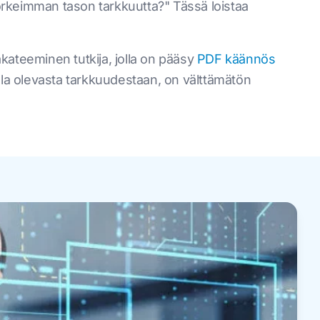
rkeimman tason tarkkuutta?" Tässä loistaa
 akateeminen tutkija, jolla on pääsy
PDF käännös
lla olevasta tarkkuudestaan, on välttämätön