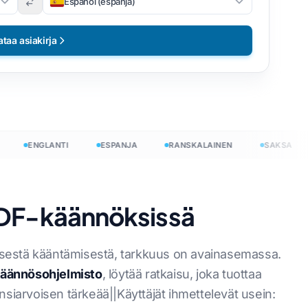
Español (espanja)
ataa asiakirja
ENGLANTI
ESPANJA
RANSKALAINEN
SAKSA
PDF-käännöksissä
sestä kääntämisestä, tarkkuus on avainasemassa.
äännösohjelmisto
, löytää ratkaisu, joka tuottaa
nsiarvoisen tärkeää||Käyttäjät ihmettelevät usein: