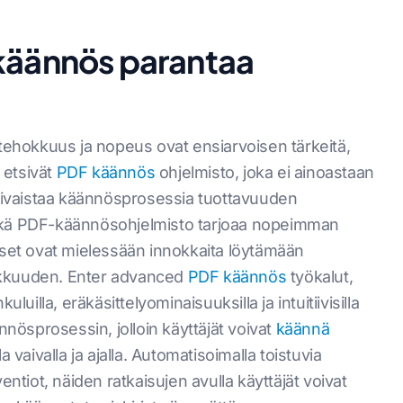
-käännös parantaa
hokkuus ja nopeus ovat ensiarvoisen tärkeitä,
 etsivät
PDF käännös
ohjelmisto, joka ei ainoastaan
viivaistaa käännösprosessia tuottavuuden
Mikä PDF-käännösohjelmisto tarjoaa nopeimman
iset ovat mielessään innokkaita löytämään
ehokkuuden. Enter advanced
PDF käännös
työkalut,
luilla, eräkäsittelyominaisuuksilla ja intuitiivisilla
nnösprosessin, jolloin käyttäjät voivat
käännä
a vaivalla ja ajalla. Automatisoimalla toistuvia
entiot, näiden ratkaisujen avulla käyttäjät voivat