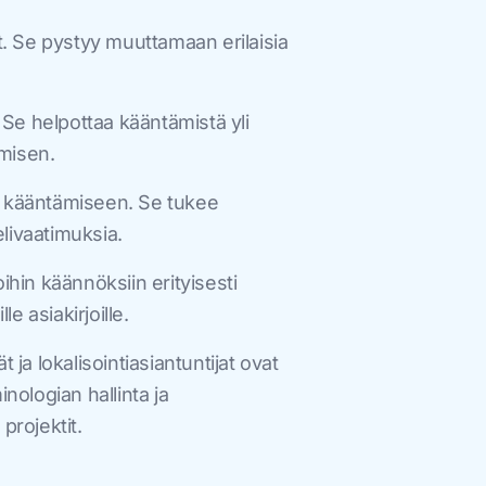
t. Se pystyy muuttamaan erilaisia
 Se helpottaa kääntämistä yli
ämisen.
n kääntämiseen. Se tukee
ielivaatimuksia.
hin käännöksiin erityisesti
le asiakirjoille.
a lokalisointiasiantuntijat ovat
nologian hallinta ja
s
projektit.