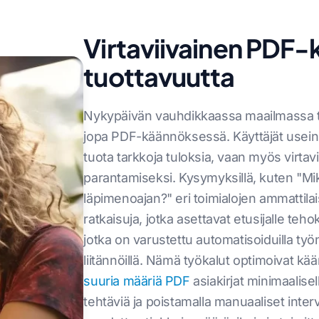
Virtaviivainen PDF
tuottavuutta
Nykypäivän vauhdikkaassa maailmassa te
jopa PDF-käännöksessä. Käyttäjät usein
tuota tarkkoja tuloksia, vaan myös virta
parantamiseksi. Kysymyksillä, kuten "
läpimenoajan?" eri toimialojen ammattila
ratkaisuja, jotka asettavat etusijalle t
jotka on varustettu automatisoiduilla työnku
liitännöillä. Nämä työkalut optimoivat kää
suuria määriä PDF
asiakirjat minimaalisell
tehtäviä ja poistamalla manuaaliset interv