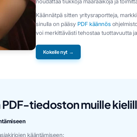
noudattaa tiukkoja määräaikoja ja toimitta
Käännätpä sitten yritysraportteja, markki
sinulla on pääsy
PDF käännös
ohjelmisto
voi merkittävästi tehostaa tuottavuutta j
Kokeile nyt →
PDF-tiedoston muille kielil
äntämiseen
siakirjojen kääntämiseen: