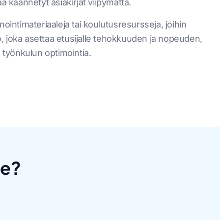
a käännetyt asiakirjat viipymättä.
nointimateriaaleja tai koulutusresursseja, joihin
, joka asettaa etusijalle tehokkuuden ja nopeuden,
a työnkulun optimointia.
le?