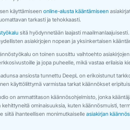
 sen käyttämiseen
online-alusta kääntämiseen
asiakirja
huomattavan tarkasti ja tehokkaasti.
työkalu
sitä hyödynnetään laajasti maailmanlaajuisesti.
täydellisten asiakirjojen nopean ja yksinkertaisen käänt
ännöstyökalu on toinen suosittu vaihtoehto asiakirjoje
verkkosivustoille ja jopa puheelle, mikä vastaa erilaisia k
dunsa ansiosta tunnettu DeepL on erikoistunut tarkkoi
vinen käyttöliittymä varmistaa tarkat käännökset eripituisil
io on ammattitason käännösohjelmisto, jonka kääntäjät j
n kehittyneitä ominaisuuksia, kuten käännösmuisti, termi
e siitä ihanteellisen monimutkaiselle
asiakirjan käännö