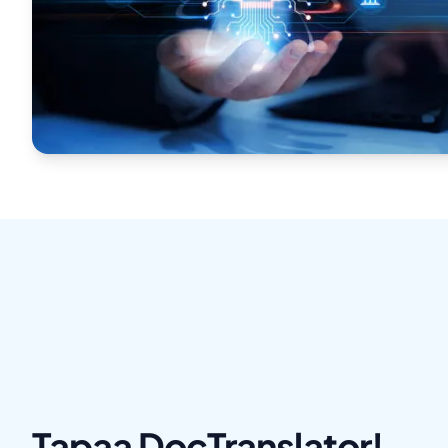
Tapaa DocTranslator!