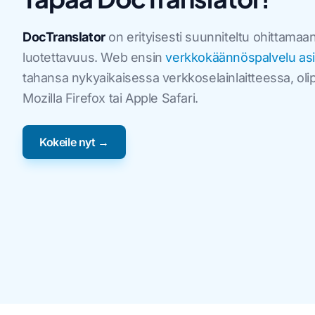
DocTranslator
on erityisesti suunniteltu ohittamaa
luotettavuus. Web ensin
verkkokäännöspalvelu asiak
tahansa nykyaikaisessa verkkoselainlaitteessa, ol
Mozilla Firefox tai Apple Safari.
Kokeile nyt →