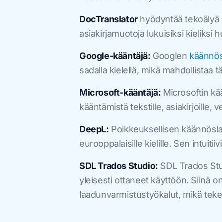
DocTranslator
hyödyntää tekoälyä
asiakirjamuotoja lukuisiksi kieliksi 
Google-kääntäjä:
Googlen
käännös
sadalla kielellä, mikä mahdollistaa 
Microsoft-kääntäjä:
Microsoftin kä
kääntämistä tekstille, asiakirjoille, 
DeepL:
Poikkeuksellisen käännöslaa
eurooppalaisille kielille. Sen intuitii
SDL Trados Studio:
SDL Trados Stud
yleisesti ottaneet käyttöön. Siinä o
laadunvarmistustyökalut, mikä teke