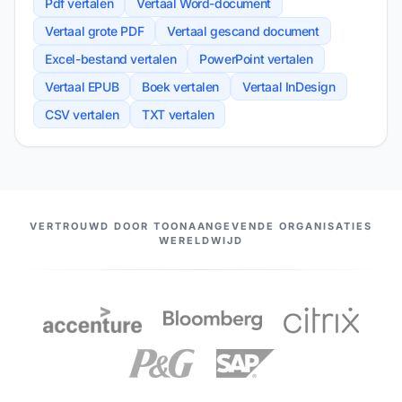
Pdf vertalen
Vertaal Word-document
Vertaal grote PDF
Vertaal gescand document
Excel-bestand vertalen
PowerPoint vertalen
Vertaal EPUB
Boek vertalen
Vertaal InDesign
CSV vertalen
TXT vertalen
ONZE PARTNERS
VERTROUWD DOOR TOONAANGEVENDE ORGANISATIES
WERELDWIJD