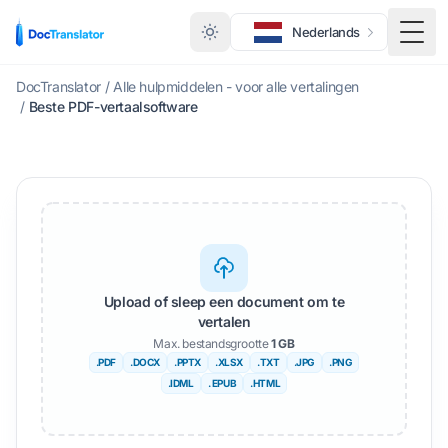
Nederlands
Scha
DocTranslator
/
Alle hulpmiddelen - voor alle vertalingen
/
Beste PDF-vertaalsoftware
Upload of sleep een document om te
vertalen
Max. bestandsgrootte
1 GB
.PDF
.DOCX
.PPTX
.XLSX
.TXT
.JPG
.PNG
.IDML
. EPUB
.HTML