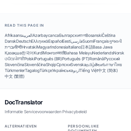
READ THIS PAGE IN
Afrikaans
العربية
Azərbaycanca
Български
বাংলা
Bosanski
Čeština
Dansk
Deutsch
Ελληνικά
Español
Eesti
فارسی
Suomi
Français
ગુજરાતી
עברית
हिन्दी
Hrvatski
Magyar
Indonesia
Italiano
日本語
Basa Jawa
Қазақша
한국어
Kurdî
Монгол
मराठी
Bahasa Melayu
Nederlands
Norsk
ଓଡିଆ
ਪੰਜਾਬੀ
Polski
Português (BR)
Português (PT)
Română
Русский
Slovenčina
Slovenščina
Shqip
Српски
Svenska
தமிழ்
తెలుగు
ภาษาไทย
Türkmenler
Tagalog
Türkçe
Українська
اردو
Tiếng Việt
中文 (简体)
中文 (繁體)
DocTranslator
Informatie
·
Servicevoorwaarden
·
Privacybeleid
ALTERNATIEVEN
PERSOONLIJKE
DOCUMENTEN