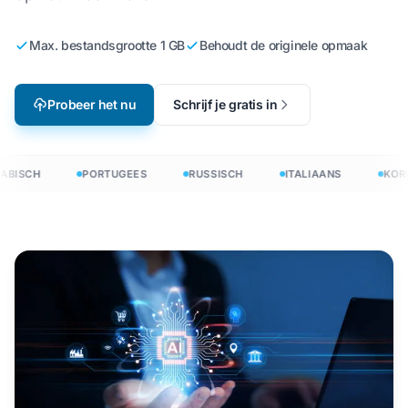
Max. bestandsgrootte 1 GB
Behoudt de originele opmaak
Probeer het nu
Schrijf je gratis in
ABISCH
PORTUGEES
RUSSISCH
ITALIAANS
KORE