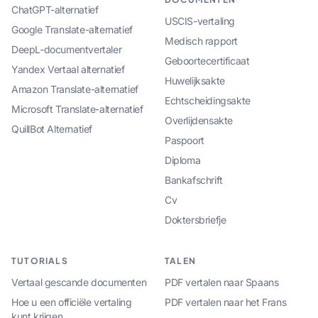
ChatGPT-alternatief
USCIS-vertaling
Google Translate-alternatief
Medisch rapport
DeepL-documentvertaler
Geboortecertificaat
Yandex Vertaal alternatief
Huwelijksakte
Amazon Translate-alternatief
Echtscheidingsakte
Microsoft Translate-alternatief
Overlijdensakte
QuillBot Alternatief
Paspoort
Diploma
Bankafschrift
Cv
Doktersbriefje
TUTORIALS
TALEN
Vertaal gescande documenten
PDF vertalen naar Spaans
Hoe u een officiële vertaling
PDF vertalen naar het Frans
kunt krijgen