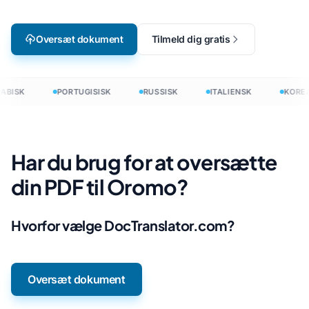
Oversæt dokument
Tilmeld dig gratis
ABISK
PORTUGISISK
RUSSISK
ITALIENSK
KORE
Har du brug for at oversætte
din PDF til Oromo?
Hvorfor vælge DocTranslator.com?
Oversæt dokument