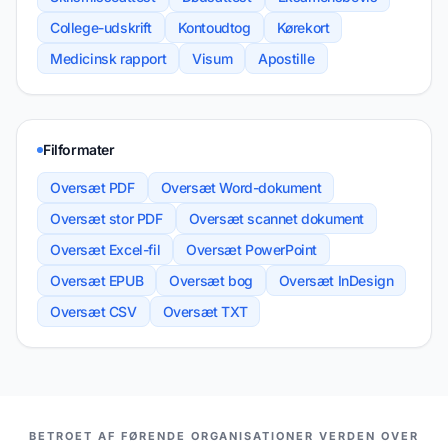
College-udskrift
Kontoudtog
Kørekort
Medicinsk rapport
Visum
Apostille
Filformater
Oversæt PDF
Oversæt Word-dokument
Oversæt stor PDF
Oversæt scannet dokument
Oversæt Excel-fil
Oversæt PowerPoint
Oversæt EPUB
Oversæt bog
Oversæt InDesign
Oversæt CSV
Oversæt TXT
VORES PARTNERE
BETROET AF FØRENDE ORGANISATIONER VERDEN OVER