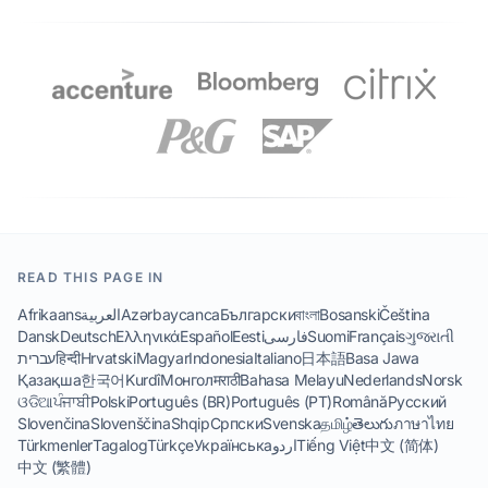
READ THIS PAGE IN
Afrikaans
العربية
Azərbaycanca
Български
বাংলা
Bosanski
Čeština
Dansk
Deutsch
Ελληνικά
Español
Eesti
فارسی
Suomi
Français
ગુજરાતી
עברית
हिन्दी
Hrvatski
Magyar
Indonesia
Italiano
日本語
Basa Jawa
Қазақша
한국어
Kurdî
Монгол
मराठी
Bahasa Melayu
Nederlands
Norsk
ଓଡିଆ
ਪੰਜਾਬੀ
Polski
Português (BR)
Português (PT)
Română
Русский
Slovenčina
Slovenščina
Shqip
Српски
Svenska
தமிழ்
తెలుగు
ภาษาไทย
Türkmenler
Tagalog
Türkçe
Українська
اردو
Tiếng Việt
中文 (简体)
中文 (繁體)