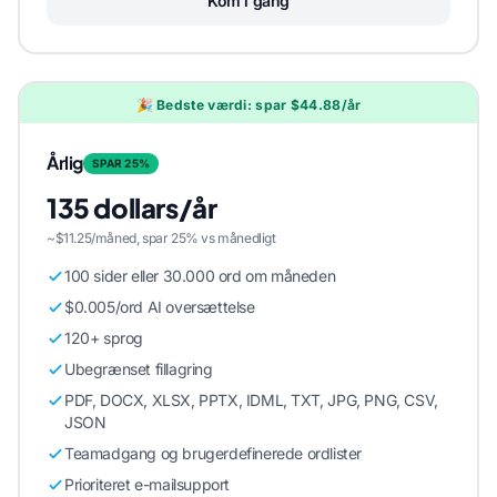
Kom i gang
🎉 Bedste værdi: spar $44.88/år
Årlig
SPAR 25%
135 dollars/år
~$11.25/måned, spar 25% vs månedligt
100 sider eller 30.000 ord om måneden
$0.005/ord AI oversættelse
120+ sprog
Ubegrænset fillagring
PDF, DOCX, XLSX, PPTX, IDML, TXT, JPG, PNG, CSV,
JSON
Teamadgang og brugerdefinerede ordlister
Prioriteret e-mailsupport