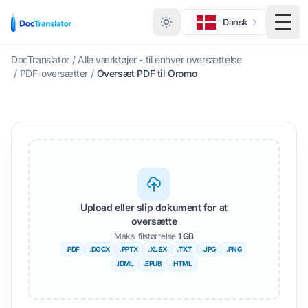
Dansk
Skift
DocTranslator
/
Alle værktøjer - til enhver oversættelse
/
PDF-oversætter
/
Oversæt PDF til Oromo
Upload eller slip dokument for at
oversætte
Maks. filstørrelse
1 GB
.PDF
.DOCX
.PPTX
.XLSX
.TXT
.JPG
.PNG
.IDML
.EPUB
.HTML