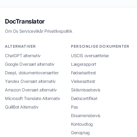
DocTranslator
Om Os
·
Servicevilkår
·
Privatlivspolitik
ALTERNATIVER
PERSONLIGE DOKUMENTER
ChatGPT alternativ
USCIS oversættelse
Google Oversæt alternativ
Lægerapport
DeepL dokumentoversætter
Fødselsattest
Yandex Oversæt alternativ
Vielsesattest
Amazon Oversæt alternativ
Skilsmissebevis
Microsoft Translate Alternativ
Dødscertifikat
QuillBot Alternativ
Pas
Eksamensbevis
Kontoudtog
Genoptag