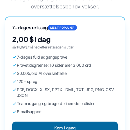
oversættelsesbehov vokser.
7-dages retssag
MEST POPULÆR
2,00 $ i dag
så 14,99 $/måned efter retssagen slutter
7-dages fuld adgangsprøve
Prøvetidsgrænse: 10 sider eller 3.000 ord
$0.005/ord AI oversættelse
120+ sprog
PDF, DOCX, XLSX, PPTX, IDML, TXT, JPG, PNG, CSV,
JSON
Teamadgang og brugerdefinerede ordlister
E-mailsupport
Kom i gang