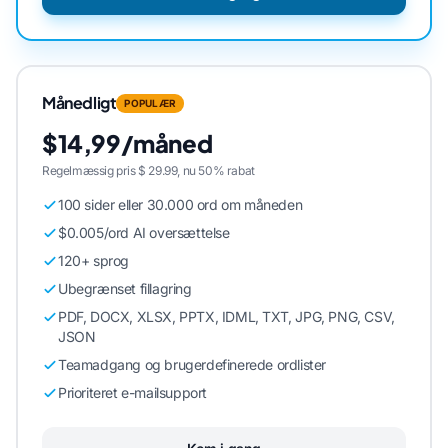
Månedligt
POPULÆR
$14,99/måned
Regelmæssig pris $ 29.99, nu 50% rabat
100 sider eller 30.000 ord om måneden
$0.005/ord AI oversættelse
120+ sprog
Ubegrænset fillagring
PDF, DOCX, XLSX, PPTX, IDML, TXT, JPG, PNG, CSV,
JSON
Teamadgang og brugerdefinerede ordlister
Prioriteret e-mailsupport