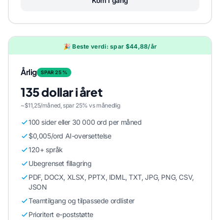
Kom i gang
🎉 Beste verdi: spar $44,88/år
Årlig
SPAR 25 %
135 dollar i året
~$11,25/måned, spar 25% vs månedlig
100 sider eller 30 000 ord per måned
$0,005/ord AI-oversettelse
120+ språk
Ubegrenset fillagring
PDF, DOCX, XLSX, PPTX, IDML, TXT, JPG, PNG, CSV,
JSON
Teamtilgang og tilpassede ordlister
Prioritert e-poststøtte