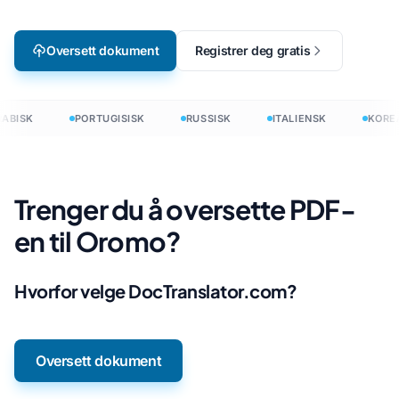
Oversett dokument
Registrer deg gratis
ABISK
PORTUGISISK
RUSSISK
ITALIENSK
KORE
Trenger du å oversette PDF-
en til Oromo?
Hvorfor velge DocTranslator.com?
Oversett dokument