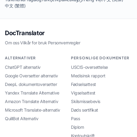
中文 (繁體)
DocTranslator
Om oss
·
Vilkår for bruk
·
Personvernregler
ALTERNATIVER
PERSONLIGE DOKUMENTER
ChatGPT alternativ
USCIS-oversettelse
Google Oversetter alternativ
Medisinsk rapport
DeepL dokumentoversetter
Fødselsattest
Yandex Translate Alternative
Vigselsattest
Amazon Translate Alternativ
Skilsmissebevis
Microsoft Translate-alternativ
Døds sertifikat
QuillBot Alternativ
Pass
Diplom
Kontoutskrift