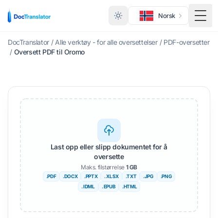
Norsk
Veks
DocTranslator
/
Alle verktøy - for alle oversettelser
/
PDF-oversetter
/
Oversett PDF til Oromo
Last opp eller slipp dokumentet for å
oversette
Maks. filstørrelse
1 GB
.PDF
.DOCX
.PPTX
. XLSX
.TXT
.JPG
.PNG
. IDML
. EPUB
.HTML