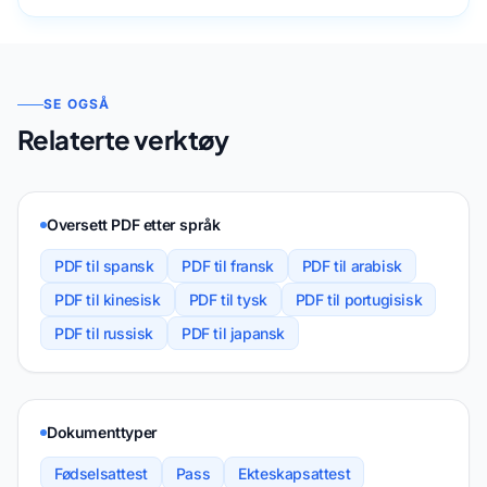
SE OGSÅ
Relaterte verktøy
Oversett PDF etter språk
PDF til spansk
PDF til fransk
PDF til arabisk
PDF til kinesisk
PDF til tysk
PDF til portugisisk
PDF til russisk
PDF til japansk
Dokumenttyper
Fødselsattest
Pass
Ekteskapsattest