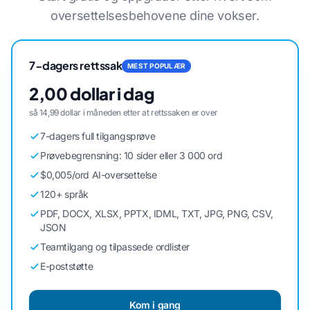
oversettelsesbehovene dine vokser.
7-dagers rettssak
MEST POPULÆR
2,00 dollar i dag
så 14,99 dollar i måneden etter at rettssaken er over
7-dagers full tilgangsprøve
Prøvebegrensning: 10 sider eller 3 000 ord
$0,005/ord AI-oversettelse
120+ språk
PDF, DOCX, XLSX, PPTX, IDML, TXT, JPG, PNG, CSV,
JSON
Teamtilgang og tilpassede ordlister
E-poststøtte
Kom i gang