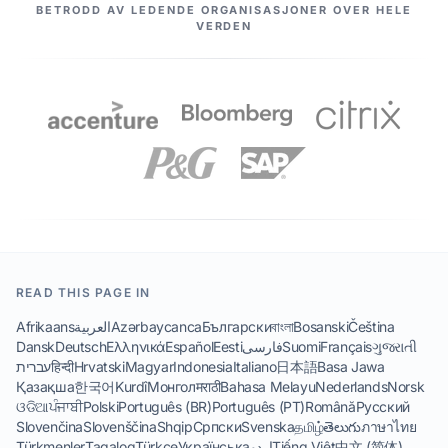
VÅRE PARTNERE
BETRODD AV LEDENDE ORGANISASJONER OVER HELE
VERDEN
READ THIS PAGE IN
Afrikaans
العربية
Azərbaycanca
Български
বাংলা
Bosanski
Čeština
Dansk
Deutsch
Ελληνικά
Español
Eesti
فارسی
Suomi
Français
ગુજરાતી
עברית
हिन्दी
Hrvatski
Magyar
Indonesia
Italiano
日本語
Basa Jawa
Қазақша
한국어
Kurdî
Монгол
मराठी
Bahasa Melayu
Nederlands
Norsk
ଓଡିଆ
ਪੰਜਾਬੀ
Polski
Português (BR)
Português (PT)
Română
Русский
Slovenčina
Slovenščina
Shqip
Српски
Svenska
தமிழ்
తెలుగు
ภาษาไทย
Türkmenler
Tagalog
Türkçe
Українська
اردو
Tiếng Việt
中文 (简体)