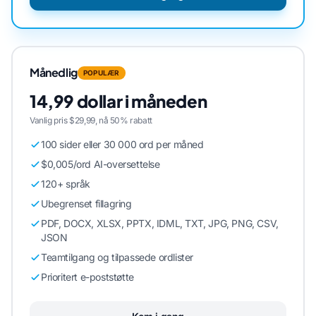
Månedlig
POPULÆR
14,99 dollar i måneden
Vanlig pris $29,99, nå 50% rabatt
100 sider eller 30 000 ord per måned
$0,005/ord AI-oversettelse
120+ språk
Ubegrenset fillagring
PDF, DOCX, XLSX, PPTX, IDML, TXT, JPG, PNG, CSV,
JSON
Teamtilgang og tilpassede ordlister
Prioritert e-poststøtte