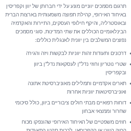
תרגום מסמכים יווניים מונע על ידי חברותן של יוון וקפריסין
באיחוד האירופי, קהילת תפוצה משמעותית בארצות הברית
ובאוסטרליה, והיקף חילופי העסקים, התיירות והאקדמיה
הבינלאומיים הכוללים את שתי המדינות. סוגי מסמכים
נפוצים המשלבים בין יוונית לאנגלית כוללים:
דרכונים ותעודות זהות יווניות לבקשות ויזה והגירה
שטרי נוטריון וחוזי נדל"ן לעסקאות נדל"ן ביוון
ובקפריסין
תארים אקדמיים ותמלילים מאוניברסיטת אתונה
ואוניברסיטאות יווניות אחרות
דוחות רפואיים מבתי חולים ציבוריים ביוון, כולל סיכומי
שחרור וממצאי אבחון
חוזים משפטיים של האיחוד האירופי שהונפקו מכוח
החוק היווני או הקפריסאי, לרבות תקנון התאגדות