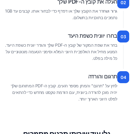
העלה את קובץ ה-PDF שלך
02
גרור ושחרר את הקובץ שלך או דפדף כדי לבחור אותו. קבצים עד 1GB
נתמכים בתוכניות בתשלום.
בחרו יוונית כשפת היעד
03
בחר את שפת המקור של קובץ ה-PDF שלך והגדר יוונית כשפת היעד.
המנוע מחיל את האלפבית היווני המלא וסימני הטעמה מונוטוניים על
כל מילה בפלט.
תרגום והורדה
04
לחץ על "תרגם" והמתן מספר רגעים. קובץ ה-PDF המתורגם שלך
יהיה מוכן להורדה ביוונית, עם הזרמת טקסט מחדש כדי להתאים
לפלט היווני הארוך יותר.
גלו עוד שירותי תרגום מסמכים