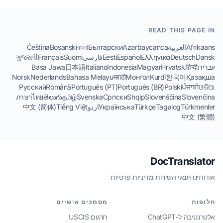
READ THIS PAGE IN
Afrikaans
العربية
Azərbaycanca
Български
বাংলা
Bosanski
Čeština
Dansk
Deutsch
Ελληνικά
Español
Eesti
فارسی
Suomi
Français
ગુજરાતી
עברית
हिन्दी
Hrvatski
Magyar
Indonesia
Italiano
日本語
Basa Jawa
Norsk
Nederlands
Bahasa Melayu
मराठी
Монгол
Kurdî
한국어
Қазақша
Русский
Română
Português (PT)
Português (BR)
Polski
ਪੰਜਾਬੀ
ଓଡିଆ
ภาษาไทย
తెలుగు
தமிழ்
Svenska
Српски
Shqip
Slovenščina
Slovenčina
Türkmenler
Tagalog
Türkçe
Українська
اردو
Tiếng Việt
中文 (简体)
中文 (繁體)
DocTranslator
אודותינו
·
תנאי השירות
·
מדיניות פרטיות
חלופות
מסמכים אישיים
אלטרנטיבה ל-ChatGPT
תרגום USCIS