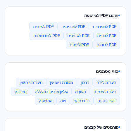
תרגם PDF לפי שפה
PDF לספרדית
PDF לצרפתית
PDF לערבית
PDF לסינית
PDF לגרמנית
PDF לפורטוגזית
PDF לרוסית
PDF ליפנית
סוגי מסמכים
תעודת לידה
דרכון
תעודת נישואין
תעודת גירושין
תעודת פטירה
תְעוּדָה
גיליון ציונים במכללה
דפי בנק
רישיון נהיגה
דוח רפואי
ויזה
אפוסטיל
פורמטים של קבצים