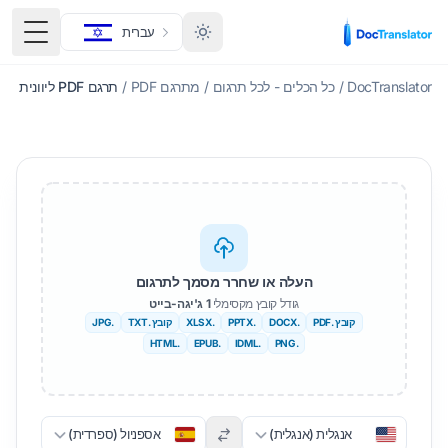
עברית
תפריט
DocTranslator
/
כל הכלים - לכל תרגום
/
מתרגם PDF
/
תרגם PDF ליוונית
העלה או שחרר מסמך לתרגום
גודל קובץ מקסימלי
1 ג'יגה-בייט
קובץ .PDF
.DOCX
.PPTX
.XLSX
קובץ .TXT
.JPG
.HTML
.EPUB
.IDML
.PNG
אנגלית (אנגלית)
אספניול (ספרדית)