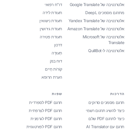
אלטרנטיבה של Google Translate
דו"ח רפואי
מתרגם מסמכים DeepL
תעודת לידה
אלטרנטיבה של Yandex Translate
תעודת נישואין
אלטרנטיבה של Amazon Translate
תעודת גירושין
אלטרנטיבה של Microsoft
תעודת פטירה
Translate
דרכון
אלטרנטיבה ל-QuillBot
תְעוּדָה
דוח בנק
קוֹרוֹת חַיִים
הערת הרופא
הדרכות
שפות
תרגם מסמכים סרוקים
תרגם PDF לספרדית
כיצד להשיג תרגום רשמי
תרגם PDF לצרפתית
כיצד לתרגם PDF שלם
תרגם PDF לגרמנית
תרגם עם AI Translator
תרגם PDF לפורטוגזית