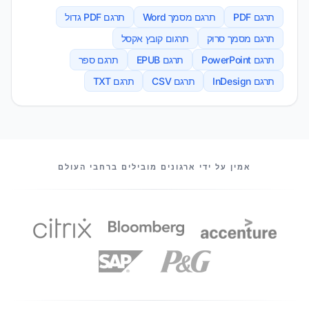
תרגם PDF
תרגם מסמך Word
תרגם PDF גדול
תרגם מסמך סרוק
תרגום קובץ אקסל
תרגם PowerPoint
תרגם EPUB
תרגם ספר
תרגם InDesign
תרגם CSV
תרגם TXT
השותפים שלנו
אמין על ידי ארגונים מובילים ברחבי העולם