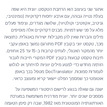
אתגר שני בעיצוב הוא הרחבת הטקסט. יוונית היא שפה
בעלת נטייה גבוהה, עם ארבע יחסות דקדוקיות (נומינטיבי,
גניטיב, אקוזטיבי וקולטיווי), שלושה מגדרים, וצימוד פעלים
מלא על פני שש דמויות. מבנים דקדוקיים אלה מוסיפים
מילים והברות שאין להן מקבילות ישירות באנגלית. כתוצאה
מכך, טקסט יווני בקובץ PDF מתורגם נמשך באופן עקבי
יותר מהמקור האנגלי, לעתים קרובות ב-15 עד 25 אחוזים.
תיבות טקסט קבועות בקובץ PDF המקורי חייבות לעבור
הזרמה מחדש כדי למנוע מילים יווניות להיחתך או לגלוש
לעמודות סמוכות. DocTranslator מטפל בכך באופן
אוטומטי כך שמסמך הפלט יישאר קריא ומעוצב כראוי.
ישנה גם שאלה בנוגע לרישום היסטורי המשפיעה על
מסמכים ישנים יותר. יוונית מודרנית משתמשת במערכת
האורתוגרפיה המונוטונית מאז 1982, שבה רק סימן הטעמה