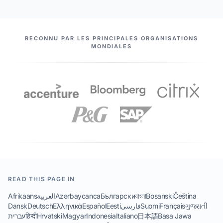
NOS PARTENAIRES
RECONNU PAR LES PRINCIPALES ORGANISATIONS
MONDIALES
READ THIS PAGE IN
Afrikaans
العربية
Azərbaycanca
Български
বাংলা
Bosanski
Čeština
Dansk
Deutsch
Ελληνικά
Español
Eesti
فارسی
Suomi
Français
ગુજરાતી
עברית
हिन्दी
Hrvatski
Magyar
Indonesia
Italiano
日本語
Basa Jawa