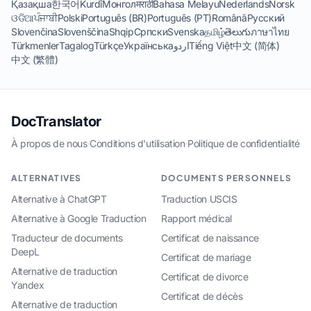
Қазақша
한국어
Kurdî
Монгол
मराठी
Bahasa Melayu
Nederlands
Norsk
ଓଡିଆ
ਪੰਜਾਬੀ
Polski
Português (BR)
Português (PT)
Română
Русский
Slovenčina
Slovenščina
Shqip
Српски
Svenska
தமிழ்
తెలుగు
ภาษาไทย
Türkmenler
Tagalog
Türkçe
Українська
اردو
Tiếng Việt
中文 (简体)
中文 (繁體)
DocTranslator
À propos de nous
·
Conditions d'utilisation
·
Politique de confidentialité
ALTERNATIVES
DOCUMENTS PERSONNELS
Alternative à ChatGPT
Traduction USCIS
Alternative à Google Traduction
Rapport médical
Traducteur de documents
Certificat de naissance
DeepL
Certificat de mariage
Alternative de traduction
Certificat de divorce
Yandex
Certificat de décès
Alternative de traduction