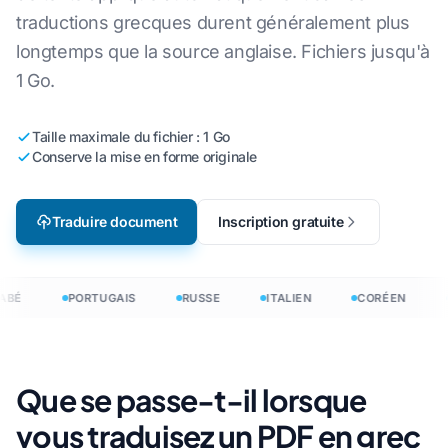
traductions grecques durent généralement plus
longtemps que la source anglaise. Fichiers jusqu'à
1 Go.
Taille maximale du fichier : 1 Go
Conserve la mise en forme originale
Traduire document
Inscription gratuite
ABÉ
PORTUGAIS
RUSSE
ITALIEN
CORÉEN
Que se passe-t-il lorsque
vous traduisez un PDF en grec