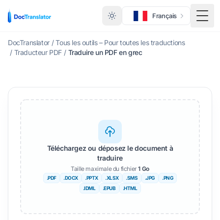
Français
Menu
DocTranslator
/
Tous les outils – Pour toutes les traductions
/
Traducteur PDF
/
Traduire un PDF en grec
Téléchargez ou déposez le document à
traduire
Taille maximale du fichier
1 Go
.PDF
.DOCX
.PPTX
.XLSX
.SMS
.JPG
.PNG
.IDML
.EPUB
.HTML