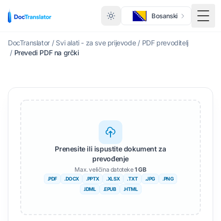
Bosanski
Togg
DocTranslator
/
Svi alati - za sve prijevode
/
PDF prevoditelj
/
Prevedi PDF na grčki
Prenesite ili ispustite dokument za
prevođenje
Max. veličina datoteke
1 GB
.PDF
.DOCX
.PPTX
.XLSX
.TXT
.JPG
.PNG
.IDML
.EPUB
.HTML