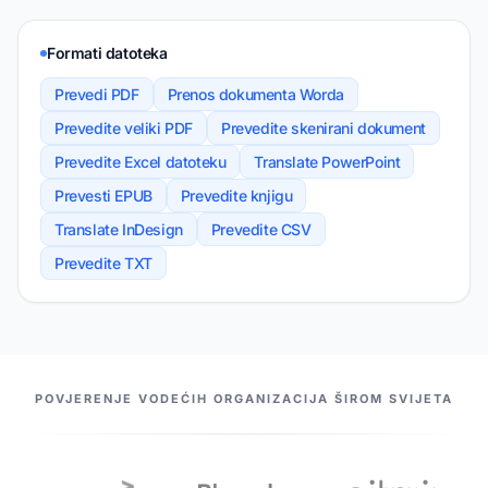
Formati datoteka
Prevedi PDF
Prenos dokumenta Worda
Prevedite veliki PDF
Prevedite skenirani dokument
Prevedite Excel datoteku
Translate PowerPoint
Prevesti EPUB
Prevedite knjigu
Translate InDesign
Prevedite CSV
Prevedite TXT
NAŠI PARTNERI
POVJERENJE VODEĆIH ORGANIZACIJA ŠIROM SVIJETA