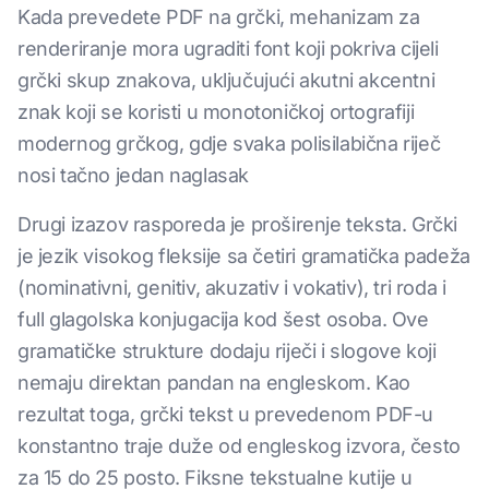
Kada prevedete PDF na grčki, mehanizam za
renderiranje mora ugraditi font koji pokriva cijeli
grčki skup znakova, uključujući akutni akcentni
znak koji se koristi u monotoničkoj ortografiji
modernog grčkog, gdje svaka polisilabična riječ
nosi tačno jedan naglasak
Drugi izazov rasporeda je proširenje teksta. Grčki
je jezik visokog fleksije sa četiri gramatička padeža
(nominativni, genitiv, akuzativ i vokativ), tri roda i
full glagolska konjugacija kod šest osoba. Ove
gramatičke strukture dodaju riječi i slogove koji
nemaju direktan pandan na engleskom. Kao
rezultat toga, grčki tekst u prevedenom PDF-u
konstantno traje duže od engleskog izvora, često
za 15 do 25 posto. Fiksne tekstualne kutije u