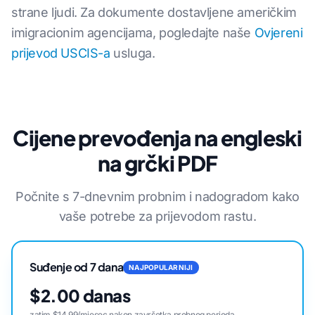
strane ljudi. Za dokumente dostavljene američkim
imigracionim agencijama, pogledajte naše
Ovjereni
prijevod USCIS-a
usluga.
Cijene prevođenja na engleski
na grčki PDF
Počnite s 7-dnevnim probnim i nadogradom kako
vaše potrebe za prijevodom rastu.
Suđenje od 7 dana
NAJPOPULARNIJI
$2.00 danas
zatim $14.99/mjesec nakon završetka probnog perioda