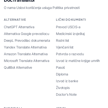
DocTranslator
O nama
·
Uslovi korišćenja usluga
·
Politika privatnosti
ALTERNATIVE
LIČNI DOKUMENTI
ChatGPT Alternativa
Prevod USCIS-a
Alternativa Google prevodiocu
Medicinski izvještaj
DeepL Prevodilac dokumenata
Rodni list
Yandex Translate Alternativa
Vjenčani list
Amazon Translate Alternativa
Potvrda o razvodu
Microsoft Translate Alternativa
Izvod iz matične knjige umrlih
QuillBot Alternative
Pasoš
Diploma
Izvod iz banke
Životopis
Doctor's Note