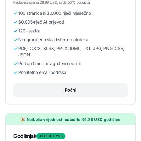
Redovna cijena 29,99 USD, sada 50% popusta
100 stranica ili 30.000 riječi mjesečno
$0.005/riječ AI prijevod
120+ jezika
Neograničeno skladištenje datoteka
PDF, DOCX, XLSX, PPTX, IDML, TXT, JPG, PNG, CSV,
JSON
Pristup timu i prilagođeni rječnici
Prioritetna email podrška
Počni
🎉 Najbolja vrijednost: uštedite 44,88 USD godišnje
Godišnjak
UŠTEDITE 25%