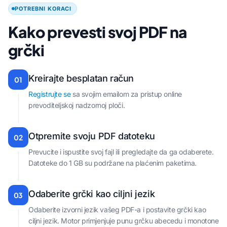
POTREBNI KORACI
Kako prevesti svoj PDF na
grčki
Kreirajte besplatan račun
01
Registrujte se
sa svojim emailom za pristup online
prevoditeljskoj nadzornoj ploči.
Otpremite svoju PDF datoteku
02
Prevucite i ispustite svoj fajl ili pregledajte da ga odaberete.
Datoteke do 1 GB su podržane na plaćenim paketima.
Odaberite grčki kao ciljni jezik
03
Odaberite izvorni jezik vašeg PDF-a i postavite grčki kao
ciljni jezik. Motor primjenjuje punu grčku abecedu i monotone