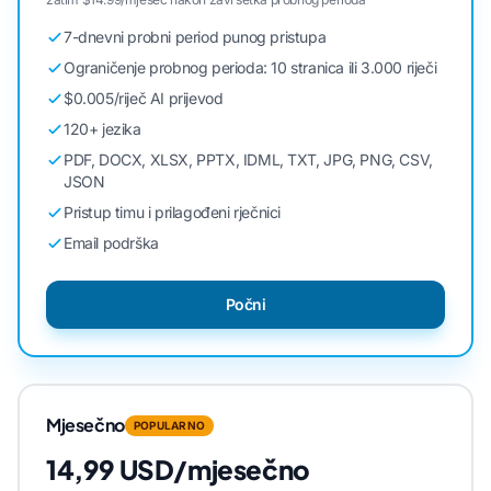
7-dnevni probni period punog pristupa
Ograničenje probnog perioda: 10 stranica ili 3.000 riječi
$0.005/riječ AI prijevod
120+ jezika
PDF, DOCX, XLSX, PPTX, IDML, TXT, JPG, PNG, CSV,
JSON
Pristup timu i prilagođeni rječnici
Email podrška
Počni
Mjesečno
POPULARNO
14,99 USD/mjesečno