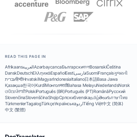
READ THIS PAGE IN
Afrikaans
العربية
Azərbaycanca
Български
বাংলা
Bosanski
Čeština
Dansk
Deutsch
Ελληνικά
Español
Eesti
فارسی
Suomi
Français
ગુજરાતી
עברית
हिन्दी
Hrvatski
Magyar
Indonesia
Italiano
日本語
Basa Jawa
Қазақша
한국어
Kurdî
Монгол
मराठी
Bahasa Melayu
Nederlands
Norsk
ଓଡିଆ
ਪੰਜਾਬੀ
Polski
Português (BR)
Português (PT)
Română
Русский
Slovenčina
Slovenščina
Shqip
Српски
Svenska
தமிழ்
తెలుగు
ภาษาไทย
Türkmenler
Tagalog
Türkçe
Українська
اردو
Tiếng Việt
中文 (简体)
中文 (繁體)