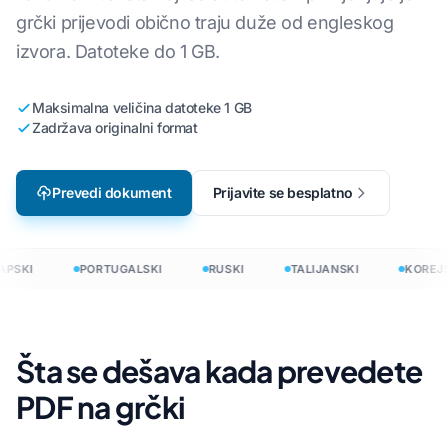
grčki prijevodi obično traju duže od engleskog
izvora. Datoteke do 1 GB.
Maksimalna veličina datoteke 1 GB
Zadržava originalni format
Prevedi dokument
Prijavite se besplatno
PSKI
PORTUGALSKI
RUSKI
TALIJANSKI
KOREJS
Šta se dešava kada prevedete
PDF na grčki