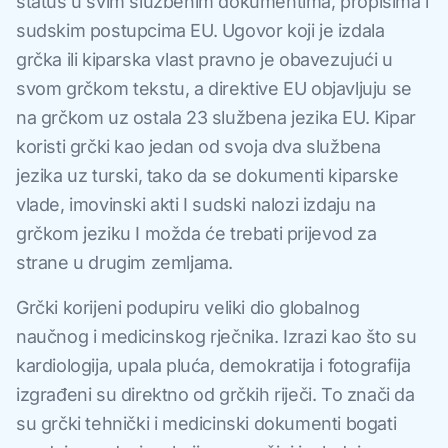
status u svim službenim dokumentima, propisima i
sudskim postupcima EU. Ugovor koji je izdala
grčka ili kiparska vlast pravno je obavezujući u
svom grčkom tekstu, a direktive EU objavljuju se
na grčkom uz ostala 23 službena jezika EU. Kipar
koristi grčki kao jedan od svoja dva službena
jezika uz turski, tako da se dokumenti kiparske
vlade, imovinski akti I sudski nalozi izdaju na
grčkom jeziku I možda će trebati prijevod za
strane u drugim zemljama.
Grčki korijeni podupiru veliki dio globalnog
naučnog i medicinskog rječnika. Izrazi kao što su
kardiologija, upala pluća, demokratija i fotografija
izgrađeni su direktno od grčkih riječi. To znači da
su grčki tehnički i medicinski dokumenti bogati