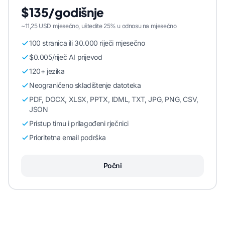
$135/godišnje
~11,25 USD mjesečno, uštedite 25% u odnosu na mjesečno
100 stranica ili 30.000 riječi mjesečno
$0.005/riječ AI prijevod
120+ jezika
Neograničeno skladištenje datoteka
PDF, DOCX, XLSX, PPTX, IDML, TXT, JPG, PNG, CSV,
JSON
Pristup timu i prilagođeni rječnici
Prioritetna email podrška
Počni