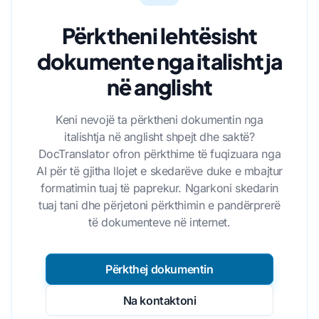
Përktheni lehtësisht
dokumente nga italishtja
në anglisht
Keni nevojë ta përktheni dokumentin nga
italishtja në anglisht shpejt dhe saktë?
DocTranslator ofron përkthime të fuqizuara nga
AI për të gjitha llojet e skedarëve duke e mbajtur
formatimin tuaj të paprekur. Ngarkoni skedarin
tuaj tani dhe përjetoni përkthimin e pandërprerë
të dokumenteve në internet.
Përkthej dokumentin
Na kontaktoni