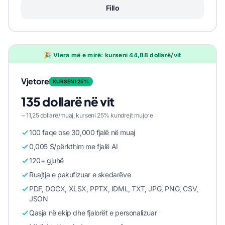
Fillo
🎉 Vlera më e mirë: kurseni 44,88 dollarë/vit
Vjetore
KURSENI 25%
135 dollarë në vit
~ 11,25 dollarë/muaj, kurseni 25% kundrejt mujore
100 faqe ose 30,000 fjalë në muaj
0,005 $/përkthim me fjalë AI
120+ gjuhë
Ruajtja e pakufizuar e skedarëve
PDF, DOCX, XLSX, PPTX, IDML, TXT, JPG, PNG, CSV,
JSON
Qasja në ekip dhe fjalorët e personalizuar