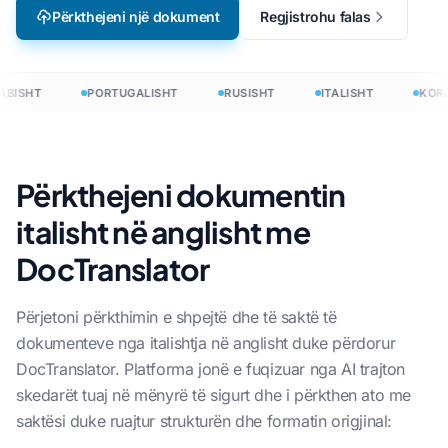
Përkthejeni një dokument
Regjistrohu falas
BISHT
PORTUGALISHT
RUSISHT
ITALISHT
KORE
Përkthejeni dokumentin
italisht në anglisht me
DocTranslator
Përjetoni përkthimin e shpejtë dhe të saktë të
dokumenteve nga italishtja në anglisht duke përdorur
DocTranslator. Platforma jonë e fuqizuar nga AI trajton
skedarët tuaj në mënyrë të sigurt dhe i përkthen ato me
saktësi duke ruajtur strukturën dhe formatin origjinal: