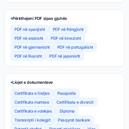
Përkthejeni PDF sipas gjuhës
PDF në spanjisht
PDF në frëngjisht
PDF në arabisht
PDF në kinezisht
PDF në gjermanisht
PDF në portugalisht
PDF në Rusisht
PDF në japonisht
Llojet e dokumenteve
Certifikata e lindjes
Pasaporta
Certifikata martese
Certifikata e divorcit
Certifikata e vdekjes
Diploma
Transkripti i kolegjit
Pasqyrat bankare
Patentë shoferi
Raporti mjekësor
Viza