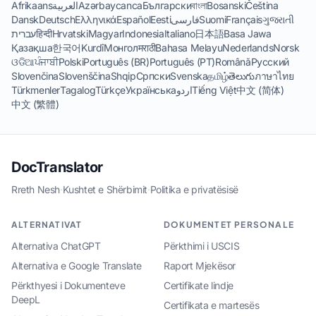
Afrikaans
العربية
Azərbaycanca
Български
বাংলা
Bosanski
Čeština
Dansk
Deutsch
Ελληνικά
Español
Eesti
فارسی
Suomi
Français
ગુજરાતી
עברית
हिन्दी
Hrvatski
Magyar
Indonesia
Italiano
日本語
Basa Jawa
Қазақша
한국어
Kurdî
Монгол
मराठी
Bahasa Melayu
Nederlands
Norsk
ଓଡିଆ
ਪੰਜਾਬੀ
Polski
Português (BR)
Português (PT)
Română
Русский
Slovenčina
Slovenščina
Shqip
Српски
Svenska
தமிழ்
తెలుగు
ภาษาไทย
Türkmenler
Tagalog
Türkçe
Українська
اردو
Tiếng Việt
中文 (简体)
中文 (繁體)
DocTranslator
Rreth Nesh
·
Kushtet e Shërbimit
·
Politika e privatësisë
ALTERNATIVAT
DOKUMENTET PERSONALE
Alternativa ChatGPT
Përkthimi i USCIS
Alternativa e Google Translate
Raport Mjekësor
Përkthyesi i Dokumenteve
Certifikate lindje
DeepL
Certifikata e martesës