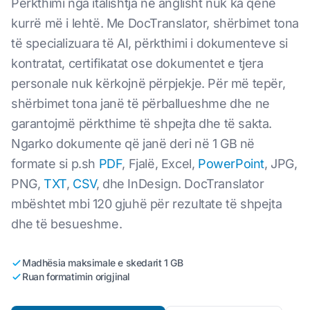
Përkthimi nga italishtja në anglisht nuk ka qenë
kurrë më i lehtë. Me DocTranslator, shërbimet tona
të specializuara të AI, përkthimi i dokumenteve si
kontratat, certifikatat ose dokumentet e tjera
personale nuk kërkojnë përpjekje. Për më tepër,
shërbimet tona janë të përballueshme dhe ne
garantojmë përkthime të shpejta dhe të sakta.
Ngarko dokumente që janë deri në 1 GB në
formate si p.sh
PDF
, Fjalë, Excel,
PowerPoint
, JPG,
PNG,
TXT
,
CSV
, dhe InDesign. DocTranslator
mbështet mbi 120 gjuhë për rezultate të shpejta
dhe të besueshme.
Madhësia maksimale e skedarit 1 GB
Ruan formatimin origjinal