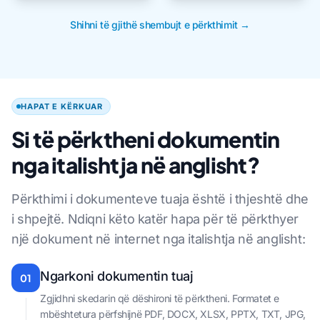
Shihni të gjithë shembujt e përkthimit →
HAPAT E KËRKUAR
Si të përktheni dokumentin
nga italishtja në anglisht?
Përkthimi i dokumenteve tuaja është i thjeshtë dhe
i shpejtë. Ndiqni këto katër hapa për të përkthyer
një dokument në internet nga italishtja në anglisht:
Ngarkoni dokumentin tuaj
01
Zgjidhni skedarin që dëshironi të përktheni. Formatet e
mbështetura përfshijnë PDF, DOCX, XLSX, PPTX, TXT, JPG,