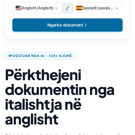
Anglisht (Anglisht)
Spanjoll (spanjisht)
Ngarko dokument
FUQIZUAR NGA AI · 120+ GJUHË
Përkthejeni
dokumentin nga
italishtja në
anglisht