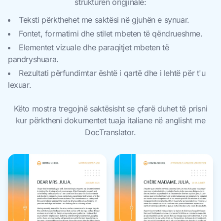
strukturën origjinale:
Teksti përkthehet me saktësi në gjuhën e synuar.
Fontet, formatimi dhe stilet mbeten të qëndrueshme.
Elementet vizuale dhe paraqitjet mbeten të
pandryshuara.
Rezultati përfundimtar është i qartë dhe i lehtë për t'u
lexuar.
Këto mostra tregojnë saktësisht se çfarë duhet të prisni
kur përktheni dokumentet tuaja italiane në anglisht me
DocTranslator.