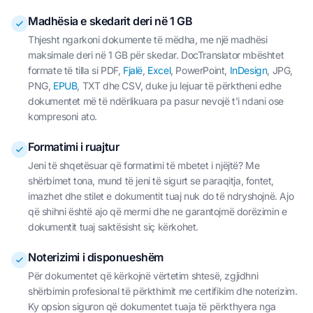
Madhësia e skedarit deri në 1 GB
Thjesht ngarkoni dokumente të mëdha, me një madhësi
maksimale deri në 1 GB për skedar. DocTranslator mbështet
formate të tilla si PDF,
Fjalë
,
Excel
, PowerPoint,
InDesign
, JPG,
PNG,
EPUB
, TXT dhe CSV, duke ju lejuar të përktheni edhe
dokumentet më të ndërlikuara pa pasur nevojë t'i ndani ose
kompresoni ato.
Formatimi i ruajtur
Jeni të shqetësuar që formatimi të mbetet i njëjtë? Me
shërbimet tona, mund të jeni të sigurt se paraqitja, fontet,
imazhet dhe stilet e dokumentit tuaj nuk do të ndryshojnë. Ajo
që shihni është ajo që merrni dhe ne garantojmë dorëzimin e
dokumentit tuaj saktësisht siç kërkohet.
Noterizimi i disponueshëm
Për dokumentet që kërkojnë vërtetim shtesë, zgjidhni
shërbimin profesional të përkthimit me certifikim dhe noterizim.
Ky opsion siguron që dokumentet tuaja të përkthyera nga