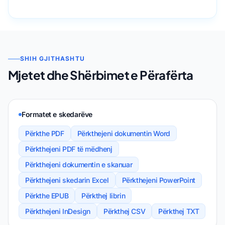
SHIH GJITHASHTU
Mjetet dhe Shërbimet e Përafërta
Formatet e skedarëve
Përkthe PDF
Përkthejeni dokumentin Word
Përkthejeni PDF të mëdhenj
Përkthejeni dokumentin e skanuar
Përkthejeni skedarin Excel
Përkthejeni PowerPoint
Përkthe EPUB
Përkthej librin
Përkthejeni InDesign
Përkthej CSV
Përkthej TXT