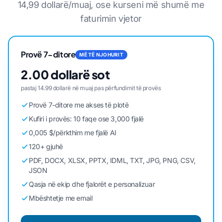
14,99 dollarë/muaj, ose kurseni më shumë me
faturimin vjetor
Provë 7-ditore
MË TË NJOHURIT
2.00 dollarë sot
pastaj 14.99 dollarë në muaj pas përfundimit të provës
Provë 7-ditore me akses të plotë
Kufiri i provës: 10 faqe ose 3,000 fjalë
0,005 $/përkthim me fjalë AI
120+ gjuhë
PDF, DOCX, XLSX, PPTX, IDML, TXT, JPG, PNG, CSV,
JSON
Qasja në ekip dhe fjalorët e personalizuar
Mbështetje me email