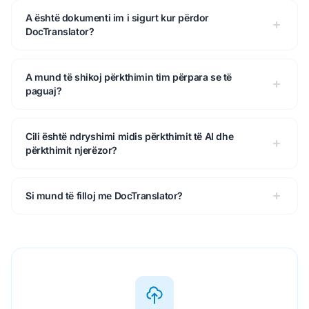
A është dokumenti im i sigurt kur përdor
DocTranslator?
A mund të shikoj përkthimin tim përpara se të
paguaj?
Cili është ndryshimi midis përkthimit të AI dhe
përkthimit njerëzor?
Si mund të filloj me DocTranslator?