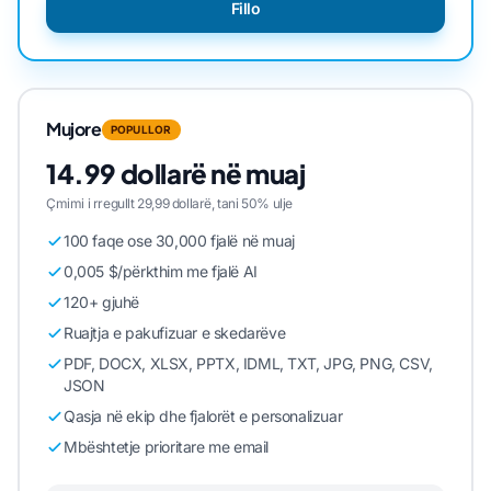
Fillo
Mujore
POPULLOR
14.99 dollarë në muaj
Çmimi i rregullt 29,99 dollarë, tani 50% ulje
100 faqe ose 30,000 fjalë në muaj
0,005 $/përkthim me fjalë AI
120+ gjuhë
Ruajtja e pakufizuar e skedarëve
PDF, DOCX, XLSX, PPTX, IDML, TXT, JPG, PNG, CSV,
JSON
Qasja në ekip dhe fjalorët e personalizuar
Mbështetje prioritare me email