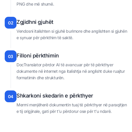
PNG dhe më shumë.
Zgjidhni gjuhët
02
Vendosni italishten si gjuhë burimore dhe anglishten si gjuhën
e synuar për përkthim të saktë.
Filloni përkthimin
03
DocTranslator përdor AI të avancuar për të përkthyer
dokumente në internet nga italishtja në anglisht duke ruajtur
formatimin dhe strukturën.
Shkarkoni skedarin e përkthyer
04
Merrni menjëherë dokumentin tuaj të përkthyer në paraqitjen
e tij origjinale, gati për t'u përdorur ose për t'u ndarë.