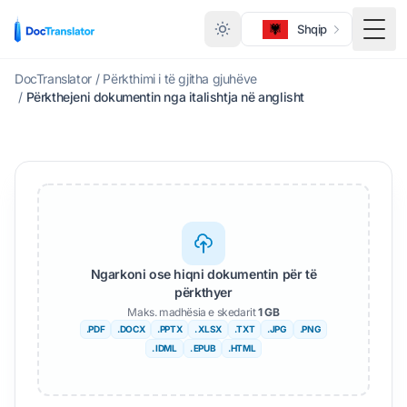
Shqip
Ndër
DocTranslator
/
Përkthimi i të gjitha gjuhëve
/
Përkthejeni dokumentin nga italishtja në anglisht
Ngarkoni ose hiqni dokumentin për të
përkthyer
Maks. madhësia e skedarit
1 GB
.PDF
.DOCX
.PPTX
. XLSX
.TXT
.JPG
.PNG
. IDML
. EPUB
.HTML