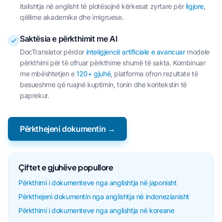
italishtja në anglisht të plotësojnë kërkesat zyrtare për
ligjore
,
qëllime akademike dhe imigruese.
Saktësia e përkthimit me AI
DocTranslator përdor
inteligjencë artificiale e avancuar
modele
përkthimi për të ofruar përkthime shumë të sakta. Kombinuar
me mbështetjen e
120+ gjuhë
, platforma ofron rezultate të
besueshme që ruajnë kuptimin, tonin dhe kontekstin të
paprekur.
Përkthejeni dokumentin →
Çiftet e gjuhëve popullore
Përkthimi i dokumenteve nga anglishtja në japonisht
Përkthejeni dokumentin nga anglishtja në indonezianisht
Përkthimi i dokumenteve nga anglishtja në koreane