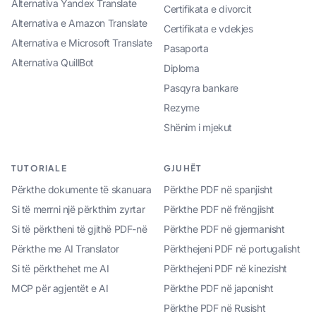
Alternativa Yandex Translate
Certifikata e divorcit
Alternativa e Amazon Translate
Certifikata e vdekjes
Alternativa e Microsoft Translate
Pasaporta
Alternativa QuillBot
Diploma
Pasqyra bankare
Rezyme
Shënim i mjekut
TUTORIALE
GJUHËT
Përkthe dokumente të skanuara
Përkthe PDF në spanjisht
Si të merrni një përkthim zyrtar
Përkthe PDF në frëngjisht
Si të përktheni të gjithë PDF-në
Përkthe PDF në gjermanisht
Përkthe me AI Translator
Përkthejeni PDF në portugalisht
Si të përkthehet me AI
Përkthejeni PDF në kinezisht
MCP për agjentët e AI
Përkthe PDF në japonisht
Përkthe PDF në Rusisht