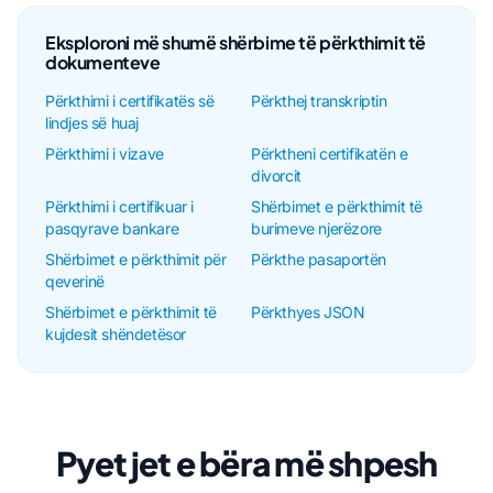
Eksploroni më shumë shërbime të përkthimit të
dokumenteve
Përkthimi i certifikatës së
Përkthej transkriptin
lindjes së huaj
Përkthimi i vizave
Përktheni certifikatën e
divorcit
Përkthimi i certifikuar i
Shërbimet e përkthimit të
pasqyrave bankare
burimeve njerëzore
Shërbimet e përkthimit për
Përkthe pasaportën
qeverinë
Shërbimet e përkthimit të
Përkthyes JSON
kujdesit shëndetësor
Pyetjet e bëra më shpesh