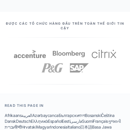
NHỮNG CỘNG SỰ CỦA CHÚNG TA
ĐƯỢC CÁC TỔ CHỨC HÀNG ĐẦU TRÊN TOÀN THẾ GIỚI TIN
CẬY
READ THIS PAGE IN
Afrikaans
العربية
Azərbaycanca
Български
বাংলা
Bosanski
Čeština
Dansk
Deutsch
Ελληνικά
Español
Eesti
فارسی
Suomi
Français
ગુજરાતી
עברית
हिन्दी
Hrvatski
Magyar
Indonesia
Italiano
日本語
Basa Jawa