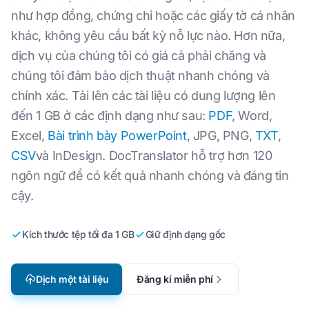
như hợp đồng, chứng chỉ hoặc các giấy tờ cá nhân
khác, không yêu cầu bất kỳ nỗ lực nào. Hơn nữa,
dịch vụ của chúng tôi có giá cả phải chăng và
chúng tôi đảm bảo dịch thuật nhanh chóng và
chính xác. Tải lên các tài liệu có dung lượng lên
đến 1 GB ở các định dạng như sau:
PDF
, Word,
Excel,
Bài trình bày PowerPoint
, JPG, PNG,
TXT
,
CSV
và InDesign. DocTranslator hỗ trợ hơn 120
ngôn ngữ để có kết quả nhanh chóng và đáng tin
cậy.
Kích thước tệp tối đa 1 GB
Giữ định dạng gốc
Dịch một tài liệu
Đăng kí miễn phí