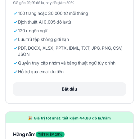
Giá gốc 29,99 đô la, nay đã giảm 50%
100 trang hoặc 30.000 từ mỗi tháng
Dịch thuật AI 0,005 đô la/từ
120+ ngôn ngữ
Lưu trữ tệp không giới hạn
PDF, DOCX, XLSX, PPTX, IDML, TXT, JPG, PNG, CSV,
JSON
Quyền truy cập nhóm và bảng thuật ngữ tùy chỉnh
Hỗ trợ qua email ưu tiên
Bắt đầu
🎉 Giá trị tốt nhất: tiết kiệm 44,88 đô la/năm
Hàng năm
TIẾT KIỆM 25%