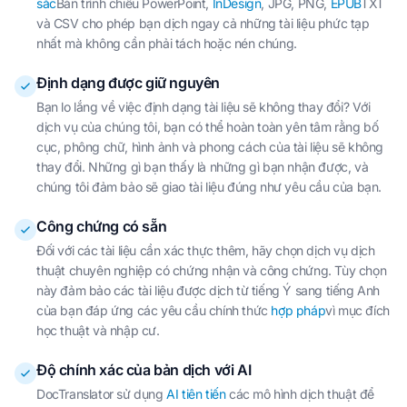
sắc
Bản trình chiếu PowerPoint,
InDesign
, JPG, PNG,
EPUB
TXT
và CSV cho phép bạn dịch ngay cả những tài liệu phức tạp
nhất mà không cần phải tách hoặc nén chúng.
Định dạng được giữ nguyên
Bạn lo lắng về việc định dạng tài liệu sẽ không thay đổi? Với
dịch vụ của chúng tôi, bạn có thể hoàn toàn yên tâm rằng bố
cục, phông chữ, hình ảnh và phong cách của tài liệu sẽ không
thay đổi. Những gì bạn thấy là những gì bạn nhận được, và
chúng tôi đảm bảo sẽ giao tài liệu đúng như yêu cầu của bạn.
Công chứng có sẵn
Đối với các tài liệu cần xác thực thêm, hãy chọn dịch vụ dịch
thuật chuyên nghiệp có chứng nhận và công chứng. Tùy chọn
này đảm bảo các tài liệu được dịch từ tiếng Ý sang tiếng Anh
của bạn đáp ứng các yêu cầu chính thức
hợp pháp
vì mục đích
học thuật và nhập cư.
Độ chính xác của bản dịch với AI
DocTranslator sử dụng
AI tiên tiến
các mô hình dịch thuật để