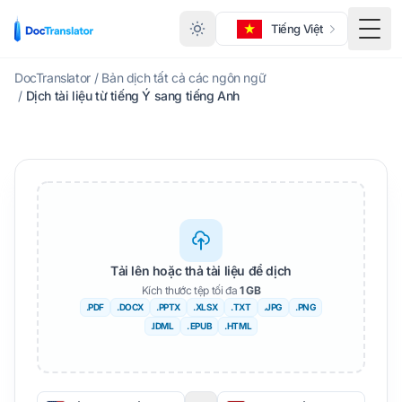
Tiếng Việt
Menu
DocTranslator
/
Bản dịch tất cả các ngôn ngữ
/
Dịch tài liệu từ tiếng Ý sang tiếng Anh
Tải lên hoặc thả tài liệu để dịch
Kích thước tệp tối đa
1 GB
.PDF
.DOCX
.PPTX
.XLSX
.TXT
.JPG
.PNG
.IDML
. EPUB
.HTML