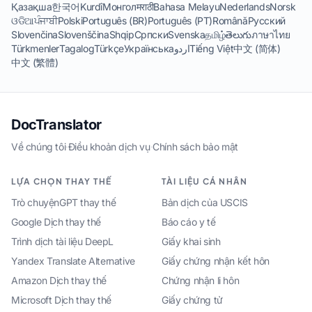
Қазақша
한국어
Kurdî
Монгол
मराठी
Bahasa Melayu
Nederlands
Norsk
ଓଡିଆ
ਪੰਜਾਬੀ
Polski
Português (BR)
Português (PT)
Română
Русский
Slovenčina
Slovenščina
Shqip
Српски
Svenska
தமிழ்
తెలుగు
ภาษาไทย
Türkmenler
Tagalog
Türkçe
Українська
اردو
Tiếng Việt
中文 (简体)
中文 (繁體)
DocTranslator
Về chúng tôi
·
Điều khoản dịch vụ
·
Chính sách bảo mật
LỰA CHỌN THAY THẾ
TÀI LIỆU CÁ NHÂN
Trò chuyệnGPT thay thế
Bản dịch của USCIS
Google Dịch thay thế
Báo cáo y tế
Trình dịch tài liệu DeepL
Giấy khai sinh
Yandex Translate Alternative
Giấy chứng nhận kết hôn
Amazon Dịch thay thế
Chứng nhận li hôn
Microsoft Dịch thay thế
Giấy chứng tử