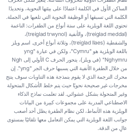
الساكن الأول في الكلمة اعتمادًا على بيئتها النحوية، وتحديدًا
الكلمة التي تسبقها أو الوظيفة النحوية التي تلعبها في الجملة.
تحتوي اللغة الويلزية على ستة أنواع من الطفرات: الناعمة
(treiglad meddal)، والأنفية (treiglad trwynol)،
والشفطية (treiglad llaes)، وثلاثة أنواع أخرى. اسم ويلز
باللغة الويلزية هو "Cymru"، ولكن في عبارة "yng
Nghymru" (في ويلز)، يتحور الحرف C الأولي إلى Ngh
من خلال الطفرة الأنفية التي يسببها حرف الجر "yng". إن
محرك الترجمة الذي لا يقوم بنمذجة هذه التناوبات سوف ينتج
مخرجات غير صحيحة نحويًا حيث يتم خلط الأشكال المتحولة
وغير المتحولة بشكل عشوائي. لقد تعلمت نماذج الذكاء
الاصطناعي المدربة على مجموعات كبيرة من البيانات
الويلزية هذه الأنماط، لكن نظام الطفرة يظل أحد أصعب
جوانب اللغة الويلزية التي يمكن التعامل معها تلقائيًا بمستوى
عالٍ من الدقة.