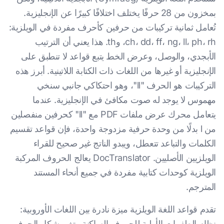
بمخزون من 28 حرفًا يختلف اختلافًا كبيرًا عن الإنجليزية.
تُعامل ثمانية تركيبات من حرفين كأحرف مفردة في الويلزية:
ch، dd، ff، ng، ll، ph، rh، وth. هذا يعني أن الترتيب
الأبجدي، والوصل، وعرض الخط يتبع قواعد لا تنطبق على
الإنجليزية أو غيرها من اللغات ذات الكتابة اللاتينية. أبرز هذه
التركيبات هو الحرف "ll"، وهو احتكاكي جانبي سنخي
مهموس لا يوجد له صوت مكافئ في الإنجليزية. عندما
يتعامل محرك عرض ملفات PDF مع "ll" كحرفين منفصلين
من l بدلًا من وحدة حرفية مزدوجة واحدة، فإن قواعد تقسيم
الكلمات والتباعد تتعطل، ويبدو الناتج غير صحيح للقراء
الويلزيين الأصليين. DocTranslator يعالج الحروف المركبة
الويلزية كوحدات كتابية مفردة في جميع أنحاء المستند
المترجم.
تقدم قواعد اللغة الويلزية ميزة نادرة بين اللغات الأوروبية:
نظام الطفرات الأولية للحروف الساكنة. يتغير شكل الحرف