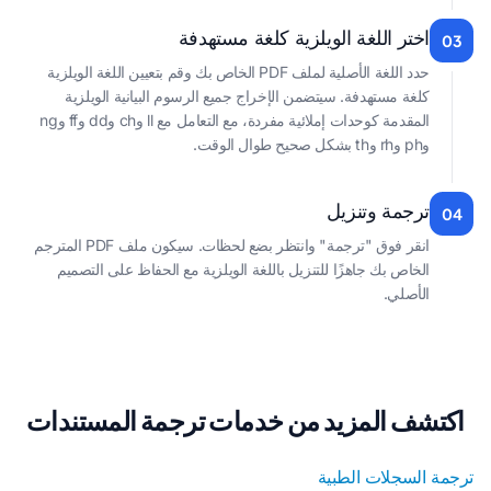
اختر اللغة الويلزية كلغة مستهدفة
03
حدد اللغة الأصلية لملف PDF الخاص بك وقم بتعيين اللغة الويلزية
كلغة مستهدفة. سيتضمن الإخراج جميع الرسوم البيانية الويلزية
المقدمة كوحدات إملائية مفردة، مع التعامل مع ll وch وdd وff وng
وph وrh وth بشكل صحيح طوال الوقت.
ترجمة وتنزيل
04
انقر فوق "ترجمة" وانتظر بضع لحظات. سيكون ملف PDF المترجم
الخاص بك جاهزًا للتنزيل باللغة الويلزية مع الحفاظ على التصميم
الأصلي.
اكتشف المزيد من خدمات ترجمة المستندات
ترجمة السجلات الطبية