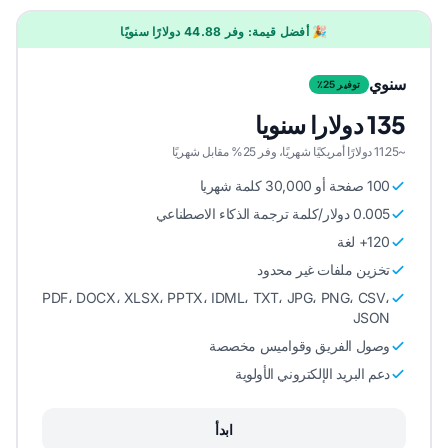
🎉 أفضل قيمة: وفر 44.88 دولارًا سنويًا
سنوي
توفير 25٪
135 دولارا سنويا
~11.25 دولارًا أمريكيًا شهريًا، وفر 25% مقابل شهريًا
100 صفحة أو 30,000 كلمة شهريا
0.005 دولار/كلمة ترجمة الذكاء الاصطناعي
120+ لغة
تخزين ملفات غير محدود
PDF، DOCX، XLSX، PPTX، IDML، TXT، JPG، PNG، CSV،
JSON
وصول الفريق وقواميس مخصصة
دعم البريد الإلكتروني الأولوية
ابدأ