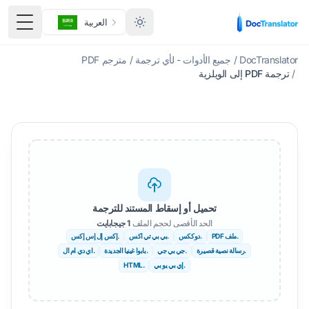
العربية
تبديل ا
DocTranslator
/
جميع الأدوات - لأي ترجمة
/
مترجم PDF
/
ترجمة PDF إلى الويلزية
تحميل أو إسقاط المستند للترجمة
الحد الأقصى لحجم الملف
1 جيجابايت
.ملف PDF
.دوككس
.بي بي تي اكس
.إكس إل إس إكس
.رسالة نصية قصيرة
.جي بي جي
.بابوا غينيا الجديدة
.اي دي ام ال
.إي بي يو بي
.HTML