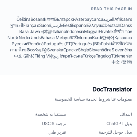
READ THIS PAGE IN
Afrikaans
العربية
Azərbaycanca
Български
বাংলা
Bosanski
Čeština
Dansk
Deutsch
Ελληνικά
Español
Eesti
فارسی
Suomi
Français
ગુજરાતી
עברית
हिन्दी
Hrvatski
Magyar
Indonesia
Italiano
日本語
Basa Jawa
Norsk
Nederlands
Bahasa Melayu
मराठी
Монгол
Kurdî
한국어
Қазақша
Русский
Română
Português (PT)
Português (BR)
Polski
ਪੰਜਾਬੀ
ଓଡିଆ
ภาษาไทย
తెలుగు
தமிழ்
Svenska
Српски
Shqip
Slovenščina
Slovenčina
Türkmenler
Tagalog
Türkçe
Українська
اردو
Tiếng Việt
中文 (简体)
中文 (繁體)
DocTranslator
معلومات عنا
·
شروط الخدمة
·
سياسة الخصوصية
البدائل
مستندات شخصية
بديل ChatGPT
ترجمة USCIS
بديل جوجل للترجمة
تقرير طبي