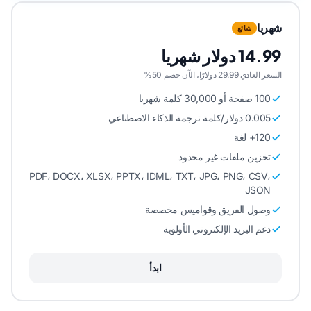
شهريا
شائع
14.99 دولار شهريا
السعر العادي 29.99 دولارًا، الآن خصم 50%
100 صفحة أو 30,000 كلمة شهريا
0.005 دولار/كلمة ترجمة الذكاء الاصطناعي
120+ لغة
تخزين ملفات غير محدود
PDF، DOCX، XLSX، PPTX، IDML، TXT، JPG، PNG، CSV،
JSON
وصول الفريق وقواميس مخصصة
دعم البريد الإلكتروني الأولوية
ابدأ