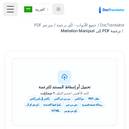
العربية
تبديل ا
DocTranslator
/
جميع الأدوات - لأي ترجمة
/
مترجم PDF
/
ترجمة PDF إلى Meiteilon Manipuri
تحميل أو إسقاط المستند للترجمة
الحد الأقصى لحجم الملف
1 جيجابايت
.ملف PDF
.دوككس
.بي بي تي اكس
.إكس إل إس إكس
.رسالة نصية قصيرة
.جي بي جي
.بابوا غينيا الجديدة
.اي دي ام ال
.إي بي يو بي
.HTML