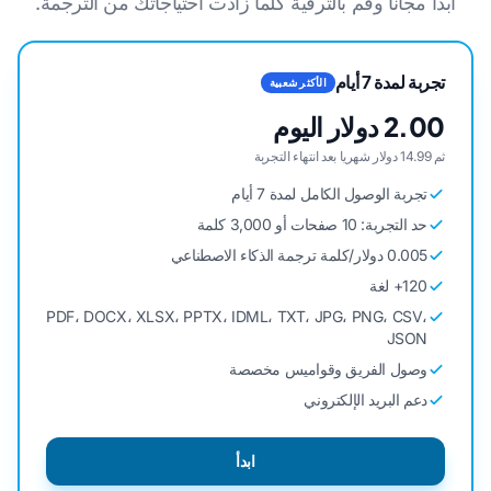
ابدأ مجانا وقم بالترقية كلما زادت احتياجاتك من الترجمة.
تجربة لمدة 7 أيام
الأكثر شعبية
2.00 دولار اليوم
ثم 14.99 دولار شهريا بعد انتهاء التجربة
تجربة الوصول الكامل لمدة 7 أيام
حد التجربة: 10 صفحات أو 3,000 كلمة
0.005 دولار/كلمة ترجمة الذكاء الاصطناعي
120+ لغة
PDF، DOCX، XLSX، PPTX، IDML، TXT، JPG، PNG، CSV،
JSON
وصول الفريق وقواميس مخصصة
دعم البريد الإلكتروني
ابدأ