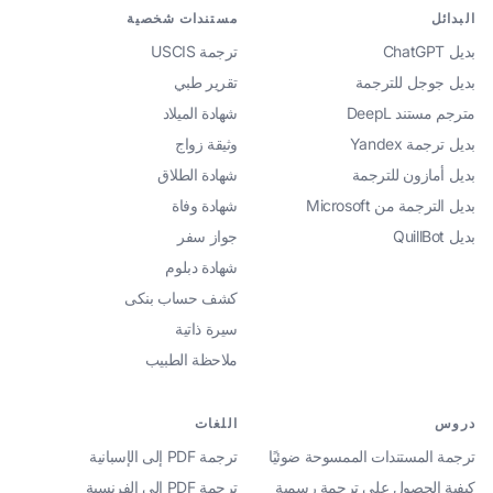
البدائل
مستندات شخصية
بديل ChatGPT
ترجمة USCIS
بديل جوجل للترجمة
تقرير طبي
مترجم مستند DeepL
شهادة الميلاد
بديل ترجمة Yandex
وثيقة زواج
بديل أمازون للترجمة
شهادة الطلاق
بديل الترجمة من Microsoft
شهادة وفاة
بديل QuillBot
جواز سفر
شهادة دبلوم
كشف حساب بنكى
سيرة ذاتية
ملاحظة الطبيب
دروس
اللغات
ترجمة المستندات الممسوحة ضوئيًا
ترجمة PDF إلى الإسبانية
كيفية الحصول على ترجمة رسمية
ترجمة PDF إلى الفرنسية