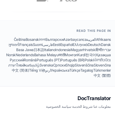
READ THIS PAGE IN
Afrikaans
العربية
Azərbaycanca
Български
বাংলা
Bosanski
Čeština
Dansk
Deutsch
Ελληνικά
Español
Eesti
فارسی
Suomi
Français
ગુજરાતી
עברית
हिन्दी
Hrvatski
Magyar
Indonesia
Italiano
日本語
Basa Jawa
Norsk
Nederlands
Bahasa Melayu
मराठी
Монгол
Kurdî
한국어
Қазақша
Русский
Română
Português (PT)
Português (BR)
Polski
ਪੰਜਾਬੀ
ଓଡିଆ
ภาษาไทย
తెలుగు
தமிழ்
Svenska
Српски
Shqip
Slovenščina
Slovenčina
Türkmenler
Tagalog
Türkçe
Українська
اردو
Tiếng Việt
中文 (简体)
中文 (繁體)
DocTranslator
معلومات عنا
·
شروط الخدمة
·
سياسة الخصوصية