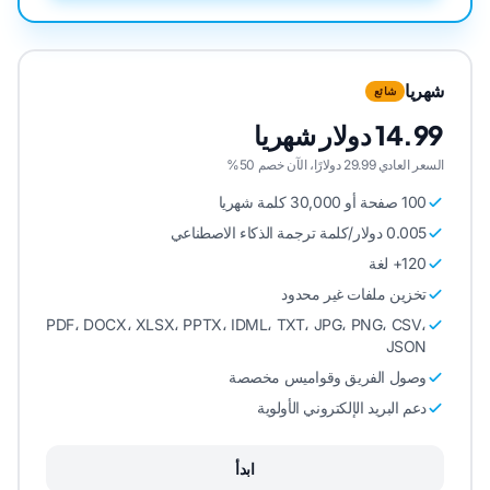
شهريا
شائع
14.99 دولار شهريا
السعر العادي 29.99 دولارًا، الآن خصم 50%
100 صفحة أو 30,000 كلمة شهريا
0.005 دولار/كلمة ترجمة الذكاء الاصطناعي
120+ لغة
تخزين ملفات غير محدود
PDF، DOCX، XLSX، PPTX، IDML، TXT، JPG، PNG، CSV،
JSON
وصول الفريق وقواميس مخصصة
دعم البريد الإلكتروني الأولوية
ابدأ