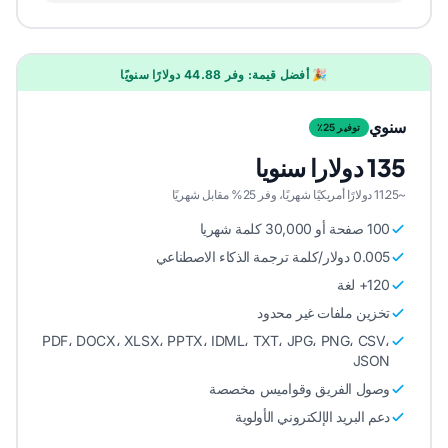
🎉 أفضل قيمة: وفر 44.88 دولارًا سنويًا
سنوي
توفير 25٪
135 دولارا سنويا
~11.25 دولارًا أمريكيًا شهريًا، وفر 25% مقابل شهريًا
100 صفحة أو 30,000 كلمة شهريا
0.005 دولار/كلمة ترجمة الذكاء الاصطناعي
120+ لغة
تخزين ملفات غير محدود
PDF، DOCX، XLSX، PPTX، IDML، TXT، JPG، PNG، CSV،
JSON
وصول الفريق وقواميس مخصصة
دعم البريد الإلكتروني الأولوية