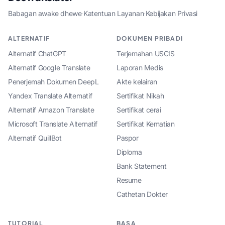
Babagan awake dhewe
·
Katentuan Layanan
·
Kebijakan Privasi
ALTERNATIF
DOKUMEN PRIBADI
Alternatif ChatGPT
Terjemahan USCIS
Alternatif Google Translate
Laporan Medis
Penerjemah Dokumen DeepL
Akte kelairan
Yandex Translate Alternatif
Sertifikat Nikah
Alternatif Amazon Translate
Sertifikat cerai
Microsoft Translate Alternatif
Sertifikat Kematian
Alternatif QuillBot
Paspor
Diploma
Bank Statement
Resume
Cathetan Dokter
TUTORIAL
BASA