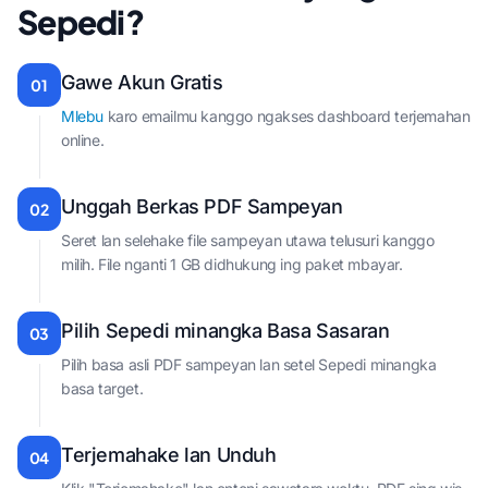
Sepedi?
Gawe Akun Gratis
01
Mlebu
karo emailmu kanggo ngakses dashboard terjemahan
online.
Unggah Berkas PDF Sampeyan
02
Seret lan selehake file sampeyan utawa telusuri kanggo
milih. File nganti 1 GB didhukung ing paket mbayar.
Pilih Sepedi minangka Basa Sasaran
03
Pilih basa asli PDF sampeyan lan setel Sepedi minangka
basa target.
Terjemahake lan Unduh
04