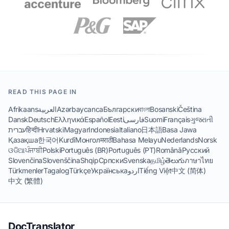
READ THIS PAGE IN
Afrikaans
العربية
Azərbaycanca
Български
বাংলা
Bosanski
Čeština
Dansk
Deutsch
Ελληνικά
Español
Eesti
فارسی
Suomi
Français
ગુજરાતી
עברית
हिन्दी
Hrvatski
Magyar
Indonesia
Italiano
日本語
Basa Jawa
Қазақша
한국어
Kurdî
Монгол
मराठी
Bahasa Melayu
Nederlands
Norsk
ଓଡିଆ
ਪੰਜਾਬੀ
Polski
Português (BR)
Português (PT)
Română
Русский
Slovenčina
Slovenščina
Shqip
Српски
Svenska
தமிழ்
తెలుగు
ภาษาไทย
Türkmenler
Tagalog
Türkçe
Українська
اردو
Tiếng Việt
中文 (简体)
中文 (繁體)
DocTranslator