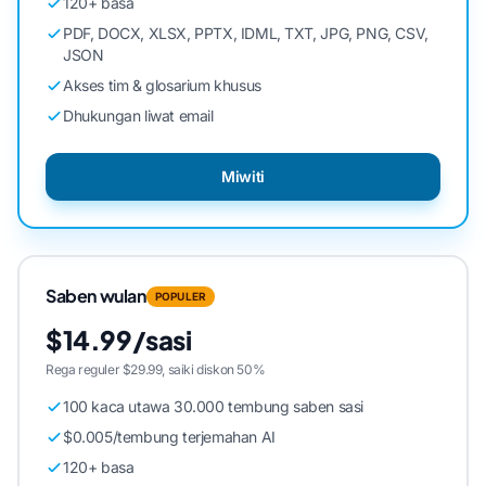
120+ basa
PDF, DOCX, XLSX, PPTX, IDML, TXT, JPG, PNG, CSV,
JSON
Akses tim & glosarium khusus
Dhukungan liwat email
Miwiti
Saben wulan
POPULER
$14.99/sasi
Rega reguler $29.99, saiki diskon 50%
100 kaca utawa 30.000 tembung saben sasi
$0.005/tembung terjemahan AI
120+ basa