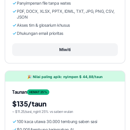
Panyimpenan file tanpa wates
PDF, DOCX, XLSX, PPTX, IDML, TXT, JPG, PNG, CSV,
JSON
Akses tim & glosarium khusus
Dhukungan email prioritas
Miwiti
🎉 Nilai paling apik: nyimpen $ 44,88/taun
Taunan
HEMAT 25%
$135/taun
~ $11.25/sasi, ngirit 25% vs saben wulan
100 kaca utawa 30.000 tembung saben sasi
$0.005/tembung terjemahan AI