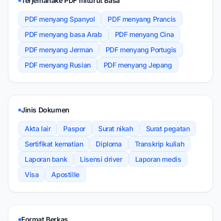
Terjemahake PDF miturut Basa
PDF menyang Spanyol
PDF menyang Prancis
PDF menyang basa Arab
PDF menyang Cina
PDF menyang Jerman
PDF menyang Portugis
PDF menyang Rusian
PDF menyang Jepang
Jinis Dokumen
Akta lair
Paspor
Surat nikah
Surat pegatan
Sertifikat kematian
Diploma
Transkrip kuliah
Laporan bank
Lisensi driver
Laporan medis
Visa
Apostille
Format Berkas