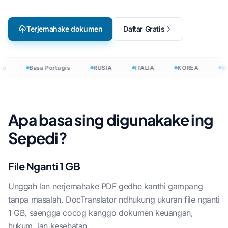
Terjemahake dokumen
Daftar Gratis
ab
Basa Portugis
RUSIA
ITALIA
KOREA
W
Apa basa sing digunakake ing
Sepedi?
File Nganti 1 GB
Unggah lan nerjemahake PDF gedhe kanthi gampang
tanpa masalah. DocTranslator ndhukung ukuran file nganti
1 GB, saengga cocog kanggo dokumen keuangan,
hukum, lan kesehatan.