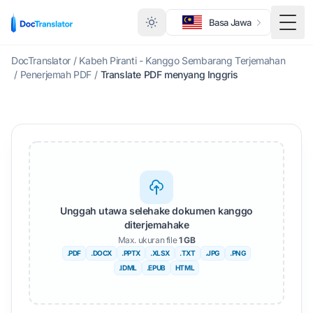
Basa Jawa
Togg
DocTranslator
/
Kabeh Piranti - Kanggo Sembarang Terjemahan
/
Penerjemah PDF
/
Translate PDF menyang Inggris
Unggah utawa selehake dokumen kanggo
diterjemahake
Max. ukuran file
1 GB
.PDF
.DOCX
.PPTX
.XLSX
.TXT
.JPG
.PNG
.IDML
.EPUB
HTML