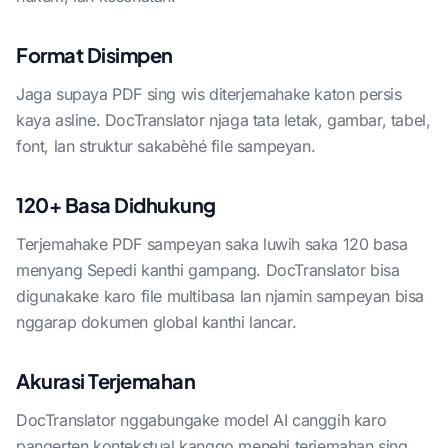
Format Disimpen
Jaga supaya PDF sing wis diterjemahake katon persis
kaya asline. DocTranslator njaga tata letak, gambar, tabel,
font, lan struktur sakabèhé file sampeyan.
120+ Basa Didhukung
Terjemahake PDF sampeyan saka luwih saka 120 basa
menyang Sepedi kanthi gampang. DocTranslator bisa
digunakake karo file multibasa lan njamin sampeyan bisa
nggarap dokumen global kanthi lancar.
Akurasi Terjemahan
DocTranslator nggabungake model AI canggih karo
pangerten kontekstual kanggo menehi terjemahan sing